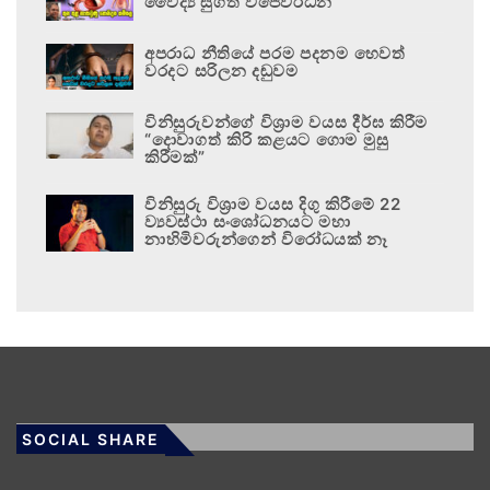
වෛද්‍ය සුගත් විජේවර්ධන
අපරාධ නීතියේ පරම පදනම හෙවත්
වරදට සරිලන දඬුවම
විනිසුරුවන්ගේ විශ්‍රාම වයස දීර්ඝ කිරීම
“දොවාගත් කිරි කළයට ගොම මුසු
කිරීමක්”
විනිසුරු විශ්‍රාම වයස දිගු කිරීමේ 22
ව්‍යවස්ථා සංශෝධනයට මහා
නාහිමිවරුන්ගෙන් විරෝධයක් නෑ
SOCIAL SHARE