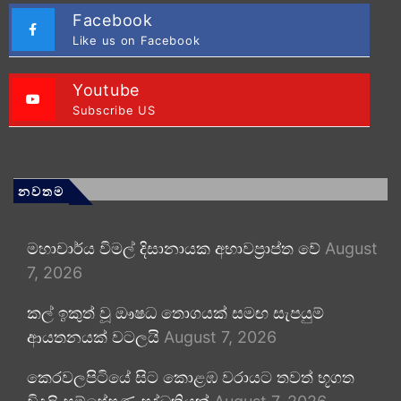
Facebook
Like us on Facebook
Youtube
Subscribe US
නවතම
මහාචාර්ය විමල් දිසානායක අභාවප්‍රාප්ත වේ
August
7, 2026
කල් ඉකුත් වූ ඖෂධ තොගයක් සමඟ සැපයුම්
ආයතනයක් වටලයි
August 7, 2026
කෙරවලපිටියේ සිට කොළඹ වරායට තවත් භූගත