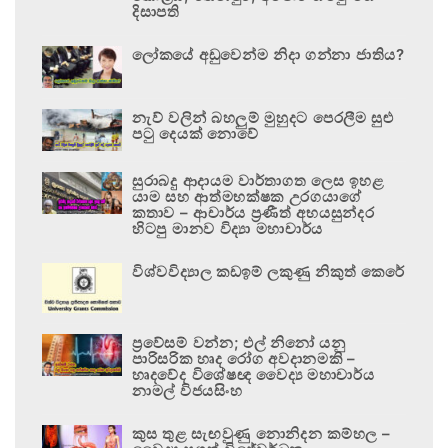
දිසාපති
ලෝකයේ අඩුවෙන්ම නිදා ගන්නා ජාතිය?
නැව් වලින් බහලුම් මුහුදට පෙරලීම සුළු
පටු දෙයක් නොවේ
සුරාබදු ආදායම වාර්තාගත ලෙස ඉහළ
යාම සහ ආත්මභක්ෂක උරගයාගේ
කතාව – ආචාර්ය ප්‍රණීත් අභයසුන්දර
හිටපු මානව විද්‍යා මහාචාර්ය
විශ්වවිද්‍යාල කඩඉම් ලකුණු නිකුත් කෙරේ
ප්‍රවේසම් වන්න; එල් නිනෝ යනු
පාරිසරික හෘද රෝග අවදානමකි –
හෘදවේද විශේෂඥ වෛද්‍ය මහාචාර්ය
නාමල් විජයසිංහ
කුස තුළ සැඟවුණු නොනිදන කම්හල –