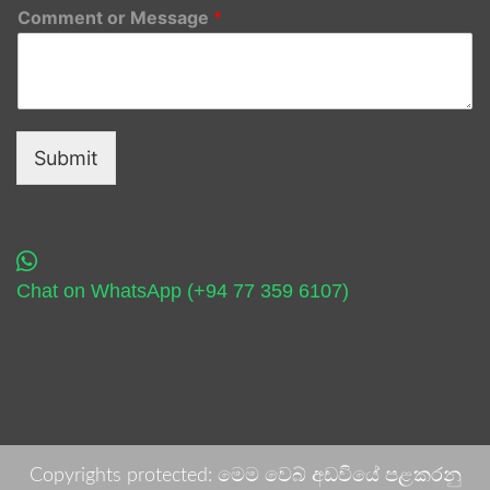
Comment or Message
*
Submit
Chat on WhatsApp (+94 77 359 6107)
Copyrights protected: මෙම වෙබ් අඩවියේ පළකරනු