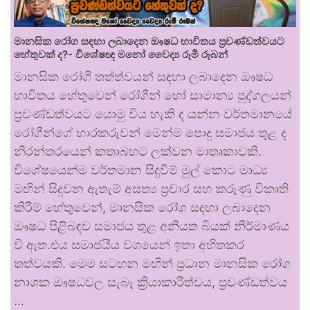
මානසික රෝග සඳහා ලබාදෙන ඖෂධ භාවිතය ප්‍රචණ්ඩත්වයට
හේතුවක් ද?- විශේෂඥ මනෝ වෛද්‍ය රූමි රූබන්
මානසික රෝගී තත්ත්වයන් සඳහා ලබාදෙන ඖෂධ
භාවිතය හේතුවෙන් රෝගීන් හෝ සාමාන්‍ය පුද්ගලයන්
ප්‍රචණ්ඩත්වයට යොමු විය හැකි ද යන්න වර්තමානයේ
රෝගීන්ගේ භාරකරුවන් මෙන්ම පොදු සමාජය තුළ ද
නිරන්තරයෙන් කතාබහට ලක්වන මාතෘකාවකි.
විශේෂයෙන්ම වර්තමාන සිදුවීම් මුල් කොට මාධ්‍ය
මඟින් සිදුවන ඇතැම් අසත්‍ය ප්‍රචාර සහ කරුණු විකෘති
කිරීම් හේතුවෙන්, මානසික රෝග සඳහා ලබාදෙන
ඖෂධ පිළිබඳව සමාජය තුළ අනියත බියක් නිර්මාණය
වී ඇත.එය සමාජයීය වශයෙන් ඉතා අහිතකර
තත්වයකි. මෙම සටහන මඟින් ප්‍රධාන මානසික රෝග
නාශක ඖෂධවල සැබෑ ක්‍රියාකාරීත්වය, ප්‍රචණ්ඩත්වය
…