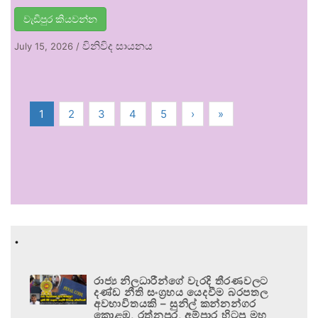
වැඩිපුර කියවන්න
විනිවිද සායනය
July 15, 2026
/
1
2
3
4
5
›
»
.
රාජ්‍ය නිලධාරීන්ගේ වැරදි තීරණවලට
දණ්ඩ නීති සංග්‍රහය යෙදවීම බරපතල
අවභාවිතයකි – සුනිල් කන්නන්ගර
කොළඹ, රත්නපුර, අම්පාර හිටපු මහ