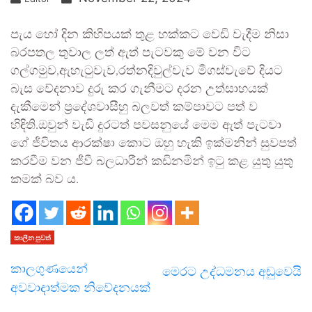
පැය හෝ දින කිහිපයක් තුළ හක්කට වෙඩි වැදීම නිසා
බරපතල තුවාල ලත් ඇත් පැටවකු මේ වන විට
ගල්ගමුව,ඇහැටුවැව,රත්නදිවුල්වැව මීගස්වැවේ දියට
බැස වේදනාව දුරු කර ගැනීමට දරන උත්සාහයක්
දැකීමෙන් ප්‍රදේශවාසීහු බලවත් කම්පාවට පත් ව
හිඳිති.ඔවුන් වැඩි දුරටත් පවසනුයේ මෙම ඇත් පැටවා
ගේ ජීවිතය ආරක්ෂා කොට ඔහු හැකි ඉක්මනින් සුවපත්
කරවීම වන ජීවී බලධාරීන් කඩිනමින් ඉටු කළ යුතු යුතු
කමක් බව ය.
කාලීන පුවත්
කාලගුණයෙන්
මෙරට උද්ධමනය අඩුවෙයි
අවවාදාත්මක නිවේදනයක්