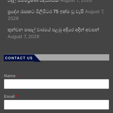
විදුලි සම්ප්‍රේෂණ පද්ධතියක්
August 7, 2026
ප්‍රදේශ රැසකට මිලිමීටර 75 ඉක්ම වූ වැසි
August 7,
2026
තුන්වන පාසල් වාරයේ පළමු අදියර අදින් අවසන්
August 7, 2026
CONTACT US
Name
*
Email
*