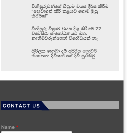
විනිසුරුවන්ගේ විශ්‍රාම වයස දීර්ඝ කිරීම
“දොවාගත් කිරි කළයට ගොම මුසු
කිරීමක්”
විනිසුරු විශ්‍රාම වයස දිගු කිරීමේ 22
ව්‍යවස්ථා සංශෝධනයට මහා
නාහිමිවරුන්ගෙන් විරෝධයක් නෑ
සිරිලක සොබා දම් අසිරිය ලොවට
කියාපාන දිවියන් ගේ දිවි සුරකිමු
CONTACT US
Name
*