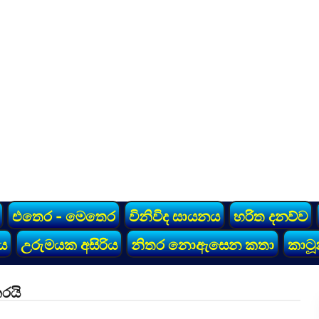
එතෙර - මෙතෙර
විනිවිද සායනය
හරිත දනව්ව
ය
උරුමයක අසිරිය
නිතර නොඇසෙන කතා
කාටූ
රයි