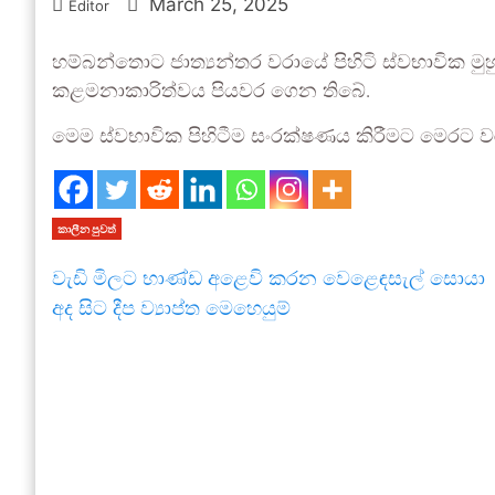
March 25, 2025
Editor
හම්බන්තොට ජාත්‍යන්තර වරායේ පිහිටි ස්වභාවික ම
කළමනාකාරිත්වය පියවර ගෙන තිබේ.
මෙම ස්වභාවික පිහිටීම සංරක්ෂණය කිරීමට මෙරට වරා
කාලීන පුවත්
වැඩි මිලට භාණ්ඩ අළෙවි කරන වෙළෙඳසැල් සොයා
අද සිට දීප ව්‍යාප්ත මෙහෙයුම්