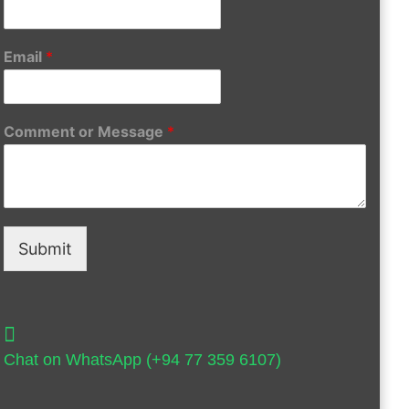
Email
*
Comment or Message
*
Submit
Chat on WhatsApp (+94 77 359 6107)