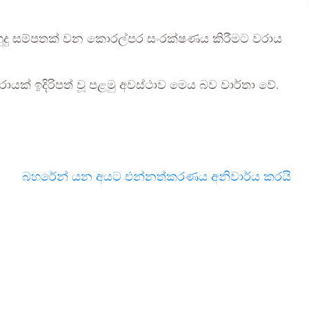
ුහුදු සම්පතක් වන කොරල්පර සංරක්ෂණය කිරීමට වරාය
යක් ඉදිරිපත් වූ පළමු අවස්ථාව මෙය බව වාර්තා වේ.
බහරේන් යන අයට එන්නත්කරණය අනිවාර්ය කරයි