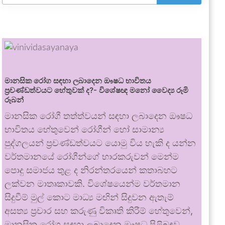
මානසික රෝග සඳහා ලබාදෙන ඖෂධ භාවිතය
ප්‍රචණ්ඩත්වයට හේතුවක් ද?- විශේෂඥ මනෝ වෛද්‍ය රූමි
රූබන්
මානසික රෝගී තත්ත්වයන් සඳහා ලබාදෙන ඖෂධ
භාවිතය හේතුවෙන් රෝගීන් හෝ සාමාන්‍ය
පුද්ගලයන් ප්‍රචණ්ඩත්වයට යොමු විය හැකි ද යන්න
වර්තමානයේ රෝගීන්ගේ භාරකරුවන් මෙන්ම
පොදු සමාජය තුළ ද නිරන්තරයෙන් කතාබහට
ලක්වන මාතෘකාවකි. විශේෂයෙන්ම වර්තමාන
සිදුවීම් මුල් කොට මාධ්‍ය මඟින් සිදුවන ඇතැම්
අසත්‍ය ප්‍රචාර සහ කරුණු විකෘති කිරීම් හේතුවෙන්,
මානසික රෝග සඳහා ලබාදෙන ඖෂධ පිළිබඳව