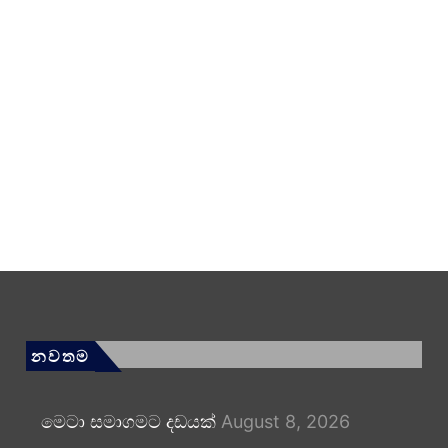
නවතම
මෙටා සමාගමට දඩයක්
August 8, 2026