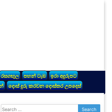
රසගඟුල
පහන් ටැඹ
ඉරා අදුරුපට
න්
දොස් දුරු කරවන දොස්තර උපදෙස්