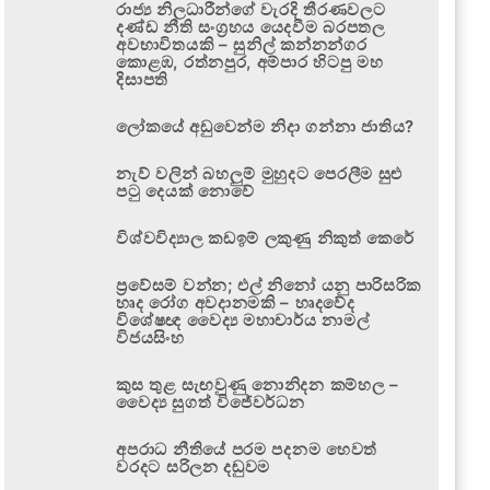
රාජ්‍ය නිලධාරීන්ගේ වැරදි තීරණවලට
දණ්ඩ නීති සංග්‍රහය යෙදවීම බරපතල
අවභාවිතයකි – සුනිල් කන්නන්ගර
කොළඹ, රත්නපුර, අම්පාර හිටපු මහ
දිසාපති
ලෝකයේ අඩුවෙන්ම නිදා ගන්නා ජාතිය?
නැව් වලින් බහලුම් මුහුදට පෙරලීම සුළු
පටු දෙයක් නොවේ
විශ්වවිද්‍යාල කඩඉම් ලකුණු නිකුත් කෙරේ
ප්‍රවේසම් වන්න; එල් නිනෝ යනු පාරිසරික
හෘද රෝග අවදානමකි – හෘදවේද
විශේෂඥ වෛද්‍ය මහාචාර්ය නාමල්
විජයසිංහ
කුස තුළ සැඟවුණු නොනිදන කම්හල –
වෛද්‍ය සුගත් විජේවර්ධන
අපරාධ නීතියේ පරම පදනම හෙවත්
වරදට සරිලන දඬුවම