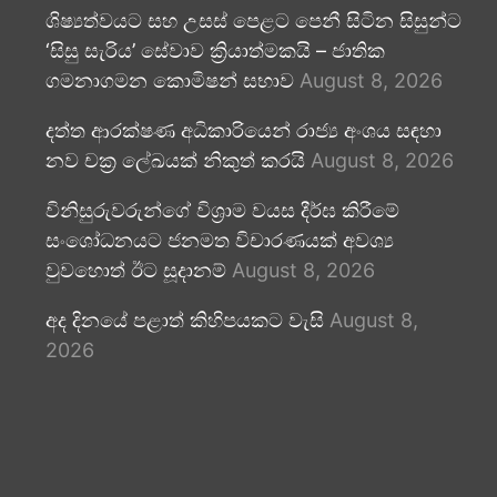
ශිෂ්‍යත්වයට සහ උසස් පෙළට පෙනී සිටින සිසුන්ට
‘සිසු සැරිය’ සේවාව ක්‍රියාත්මකයි – ජාතික
ගමනාගමන කොමිෂන් සභාව
August 8, 2026
දත්ත ආරක්ෂණ අධිකාරියෙන් රාජ්‍ය අංශය සඳහා
නව චක්‍ර ලේඛයක් නිකුත් කරයි
August 8, 2026
විනිසුරුවරුන්ගේ විශ්‍රාම වයස දීර්ඝ කිරීමේ
සංශෝධනයට ජනමත විචාරණයක් අවශ්‍ය
වුවහොත් ඊට සූදානම්
August 8, 2026
අද දිනයේ පළාත් කිහිපයකට වැසි
August 8,
2026