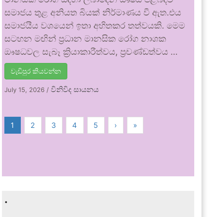
සමාජය තුළ අනියත බියක් නිර්මාණය වී ඇත.එය
සමාජයීය වශයෙන් ඉතා අහිතකර තත්වයකි. මෙම
සටහන මඟින් ප්‍රධාන මානසික රෝග නාශක
ඖෂධවල සැබෑ ක්‍රියාකාරීත්වය, ප්‍රචණ්ඩත්වය …
වැඩිපුර කියවන්න
විනිවිද සායනය
July 15, 2026
/
1
2
3
4
5
›
»
.