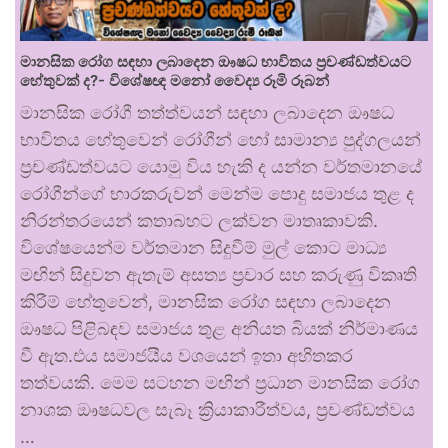
මානසික රෝග සඳහා ලබාදෙන ඖෂධ භාවිතය ප්‍රචණ්ඩත්වයට
හේතුවක් ද?- විශේෂඥ මනෝ වෛද්‍ය රූමි රූබන්
මානසික රෝගී තත්ත්වයන් සඳහා ලබාදෙන ඖෂධ
භාවිතය හේතුවෙන් රෝගීන් හෝ සාමාන්‍ය පුද්ගලයන්
ප්‍රචණ්ඩත්වයට යොමු විය හැකි ද යන්න වර්තමානයේ
රෝගීන්ගේ භාරකරුවන් මෙන්ම පොදු සමාජය තුළ ද
නිරන්තරයෙන් කතාබහට ලක්වන මාතෘකාවකි.
විශේෂයෙන්ම වර්තමාන සිදුවීම් මුල් කොට මාධ්‍ය
මඟින් සිදුවන ඇතැම් අසත්‍ය ප්‍රචාර සහ කරුණු විකෘති
කිරීම් හේතුවෙන්, මානසික රෝග සඳහා ලබාදෙන
ඖෂධ පිළිබඳව සමාජය තුළ අනියත බියක් නිර්මාණය
වී ඇත.එය සමාජයීය වශයෙන් ඉතා අහිතකර
තත්වයකි. මෙම සටහන මඟින් ප්‍රධාන මානසික රෝග
නාශක ඖෂධවල සැබෑ ක්‍රියාකාරීත්වය, ප්‍රචණ්ඩත්වය
…