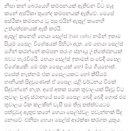
නිසා කන් බෙරයෙහි කම්පනයක් ඇතිවන විට මැද
කනේ අස්ථිකා තුනේද කම්පනයක් ඇතිවේ. මෙසේ
අස්ථිකා කම්පනය වූ පසු එයින් ඇතුල් කනෙහි
උත්තේජනයක් ඇති කරයි.
ඇතුල් කනෙහි හෙයා සෙල්ස් (hair cells) නමින් ඉතාම
සියුම් සෛල විශේෂයක් පිහිටා ඇත. මේ හෙයා සෙල්ස්
මගින් කරන්නේ කම්පන තරංග ස්නායු උත්තේජනයක්
බවට හැරවීමයි. හෙයා සෙල්ස් ඉතාමත් සංවේදී සෛල
විශේෂයකි. මේ එක සෛලයක් හෝ මිය ගියහොත්,
එසේත් නැත්නම් එක සෛලයකට හෝ කිසියම්
හානියක් සිදුවුණොත් ඒ සෛල යළි වර්ධනය වීමක්
සිදුවන්නේ නැත. අපේ අතක පයක තුවාලයක් සිදුවූ විට
තුවාල වුණු ස්ථානයේ සමේ සෛල බෙදි බෙදී ගොස් එම
තුවාලය ටික කලකින් වැසී සම තිබූ තත්ත්වයටම
පත්වුවද ඇතුළු කනේ හෙයා සෙල්ස්වල එවැන්නක් සිදු
නොවේ. එනිසා හෙයා සෙල්ස් ආරක්ෂා කරගත යුතුය.