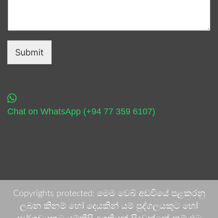
Submit
Chat on WhatsApp (+94 77 359 6107)
Copyrights protected: මෙම වෙබ් අඩවියේ පළකරනු
ලබන කිනම් හෝ දෙයකින් යම් පුද්ගලයකුට හෝ