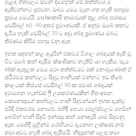
පැළඳ ගීතවලට සවන් දීමෙනුත් මේ තත්ත්වය ම
ඇතිවන්නට පුළුවන. ඔබට මෙය මැන ගත හැකි පහසුම
ක්‍රමය මෙයයි. ඝෝෂාකාරී කාමරයක් තුළ ශබ්ද පරාසය
ඩෙසිබල් 60 -90 අතර ප්‍රමාණයකි. ඒ අනුව ඔබේ කනට
දැරිය හැකි ඩෙසිබල් 70 ට අඩු ශබ්ද ප්‍රමාණය ඔබට
තීරණය කිරීම පහසු වනු ඇත.
ඉහත සඳහන් කළ අයුරින් එකවර විශාල ශබ්දයක් ඇති වූ
විට ඔබේ කන් ඇසීම ක්ෂණිකව නැතිවී යා හැකිය. පැය
48ක් ඇතුළත මෙය යථා තත්ත්වයට පත් නොවුණොත් ඒ
ස්ථිරවම කන්වලට සිදුවූ හානියක් වන්නට ඉඩ තිබේ.
කාලයක් තිස්සේ ඩෙසිබල් 90 ක පමණ ශබ්දයක්
දමාගෙන හෑන්ඩ්ස් ෆ්‍රී උපකරණයකින් ගීත අසන
කෙනෙකුගේ කන්වලට හානි සිදුවන්නේ ඉහත දැක්වූ
පරිදි එකවරම නොවේ. එහිදී හෙයා සෙල්ස්වලට හෙමින්
හෙමින් හානි සිදුවී ඉන්පසු කන් නොඇසී යාම සිදුවනු
ඇත. මෙහිදී මුලින්ම රෝගියාට දැනෙන ලක්ෂණ නම්
තමා අවට නැති ශබ්ද ඇසීමයි. නිදසුනක් ලෙස තමා