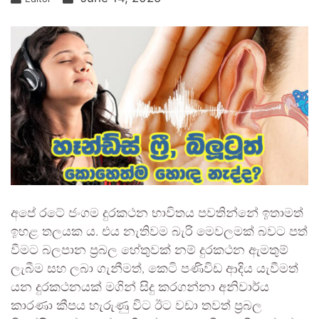
අපේ රටේ ජංගම දුරකථන භාවිතය පවතින්නේ ඉතාමත්
ඉහළ තලයක ය. එය නැතිවම බැරි මෙවලමක් බවට පත්
වීමට බලපාන ප්‍රබල හේතුවක් නම් දුරකථන ඇමතුම්
ලැබීම සහ ලබා ගැනීමත්, කෙටි පණිවිඩ ආදිය යැවීමත්
යන දුරකථනයක් මගින් සිදු කරගන්නා අනිවාර්ය
කාරණා කීපය හැරුණු විට ඊට වඩා තවත් ප්‍රබල