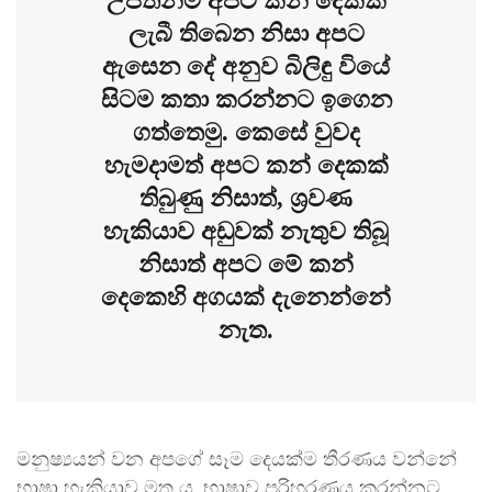
උපතින්ම අපට කන් දෙකක්
ලැබී තිබෙන නිසා අපට
ඇසෙන දේ අනුව බිලිඳු වියේ
සිටම කතා කරන්නට ඉගෙන
ගත්තෙමු. කෙසේ වුවද
හැමදාමත් අපට කන් දෙකක්
තිබුණු නිසාත්, ශ්‍රවණ
හැකියාව අඩුවක් නැතුව තිබූ
නිසාත් අපට මේ කන්
දෙකෙහි අගයක් දැනෙන්නේ
නැත.
මනුෂ්‍යයන් වන අපගේ සෑම දෙයක්ම තීරණය වන්නේ
භාෂා හැකියාව මත ය. භාෂාව පරිහරණය කරන්නට