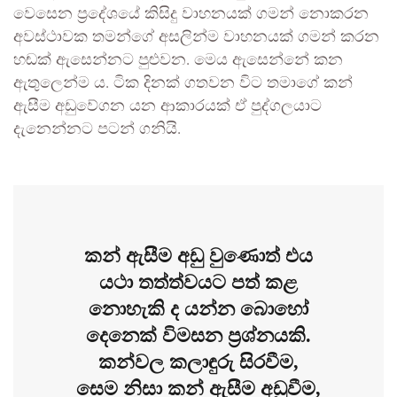
වෙසෙන ප්‍රදේශයේ කිසිදු වාහනයක් ගමන් නොකරන
අවස්ථාවක තමන්ගේ අසලින්ම වාහනයක් ගමන් කරන
හඬක් ඇසෙන්නට පුළුවන. මෙය ඇසෙන්නේ කන
ඇතුලෙන්ම ය. ටික දිනක් ගතවන විට තමාගේ කන්
ඇසීම අඩුවේගන යන ආකාරයක් ඒ පුද්ගලයාට
දැනෙන්නට පටන් ගනියි.
කන් ඇසීම අඩු වුණොත් එය
යථා තත්ත්වයට පත් කළ
නොහැකි ද යන්න බොහෝ
දෙනෙක් විමසන ප්‍රශ්නයකි.
කන්වල කලාඳුරු සිරවීම,
සෙම නිසා කන් ඇසීම අඩුවීම,