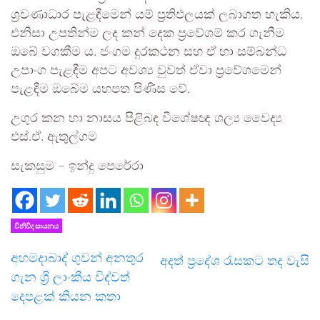
ශ්‍රවණාධාර පැළඳීමෙන් යම් ප්‍රතිඵලයක් ලබාගත හැකිය.
එනිසා උපතින්ම ලද කන් දෙක ප්‍රවේශම් කර ගැනීම
ඔබේ වගකීම ය. ජංගම දුරකථන සහ ඒ හා සම්බන්ධ
උපාංග පැළඳීම අපට අවශ්‍ය වුවත් ඒවා ප්‍රවේශමෙන්
පැළඳීම ඔබේම යහපත පිණිස වේ.
උගුර කන හා නාසය පිළිබඳ විශේෂඥ ශල්‍ය වෛද්‍ය
එස්.ඒ. ඇතුල්ගම
සැකසුම – ඉන්දු පෙරේරා
විනිවිද සායනය
අහමදාබාද් ගුවන් අනතුර
අදත් ප්‍රදේශ රැසකට තද වැසි
ගැන ශ්‍රී ලාංකීය විද්වත්
දෙපළක් කියන කතා