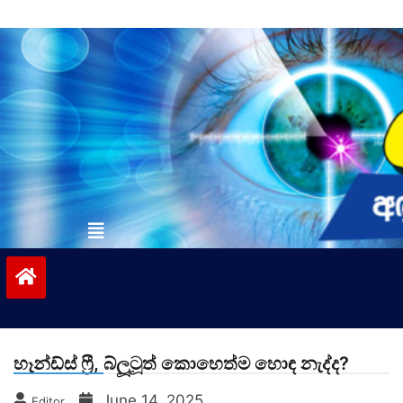
Skip
to
content
vinivida.lk
හෑන්ඩ්ස් ෆ්‍රී, බ්ලූටූත් කොහෙත්ම හොඳ නැද්ද?
June 14, 2025
Editor