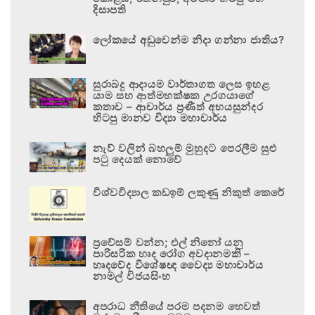
දිසාපති
ලෝකයේ අඩුවෙන්ම නිදා ගන්නා ජාතිය?
සුරාබදු ආදායම වාර්තාගත ලෙස ඉහළ
යාම සහ ආත්මභක්ෂක උරගයාගේ
කතාව – ආචාර්ය ප්‍රණීත් අභයසුන්දර
හිටපු මානව විද්‍යා මහාචාර්ය
නැව් වලින් බහලුම් මුහුදට පෙරලීම සුළු
පටු දෙයක් නොවේ
විශ්වවිද්‍යාල කඩඉම් ලකුණු නිකුත් කෙරේ
ප්‍රවේසම් වන්න; එල් නිනෝ යනු
පාරිසරික හෘද රෝග අවදානමකි –
හෘදවේද විශේෂඥ වෛද්‍ය මහාචාර්ය
නාමල් විජයසිංහ
අපරාධ නීතියේ පරම පදනම හෙවත්