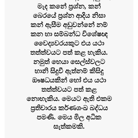
මැද කනේ ප්‍රශ්න, කන්
බෙරයේ ප්‍රශ්න ආදිය නිසා
කන් ඇසීම අඩුවන්නේ නම්
කන හා සම්බන්ධ විශේෂඥ
වෛද්‍යවරයකුට එය යථා
තත්ත්වයට පත් කළ හැකිය.
නමුත් හෙයා සෙල්ස්වලට
හානි සිදුවී ඇත්නම් කිසිදු
ඖෂධයකින් හෝ එය යථා
තත්ත්වයට පත් කළ
නොහැකිය. මෙයට ඇති එකම
ප්‍රතිචාරය කර්ණශංඛ බද්ධය
පමණි. මෙය මිල අධික
සැත්කමකි.