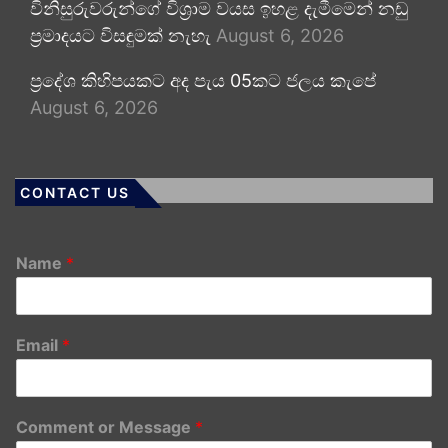
විනිසුරුවරුන්ගේ විශ්‍රාම වයස ඉහළ දැමීමෙන් නඩු
ප්‍රමාදයට විසඳුමක් නැහැ
August 6, 2026
ප්‍රදේශ කිහිපයකට අද පැය 05කට ජලය කැපේ
August 6, 2026
CONTACT US
Name
*
Email
*
Comment or Message
*