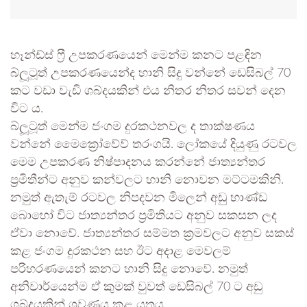
හෑන්ඩ්ස් ෆ්‍රී උපකරණයෙන් මෙන්ම කනට පළඳින
බ්ලූටූත් උපකරණයෙන්ද හානි සිදු වන්නේ ඩෙසිබල් 70
කට වඩා වැඩි ශබ්දයකින් එය නිතර නිතර සවන් දෙන
විට ය.
බ්ලූටූත් මෙන්ම ජංගම දුරකථනවල ද තාක්ෂණය
වන්නේ මෛක්‍රෝවේව් තරංගයි. ලෝකයේ දියුණු රටවල
මෙම උපකරණ නිෂ්පාදනය කරන්නේ ජාත්‍යන්තර
ප්‍රමිතීන්ට අනුව කන්වලට හානි නොවන මට්ටමකිනි.
නමුත් ඇතැම් රටවල නිපදවන මිලෙන් අඩු භාණ්ඩ
බොහෝ විට ජාත්‍යන්තර ප්‍රමිතියට අනුව සකසන ලද
ඒවා නොවේ. ජාත්‍යන්තර සම්මත ක්‍රමවලට අනුව සකස්
කළ ජංගම දුරකථන සහ ඊට අදාළ මෙවලම්
පරිහරණයෙන් කනට හානි සිදු නොවේ. නමුත්
අනිවාර්යෙන්ම ඒ කුමක් වුවත් ඩෙසිබල් 70 ට අඩු
ශබ්දයකින් ශ්‍රවණය කළ යුතුය.