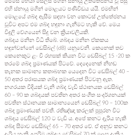
මෙසේ හෙයා සෙල්ස් මගින් ස්නායු උත්තේජනය වූ පසු
එහි ස්නායු මගින් මොළයට පණිවිඩය යයි. එමඟින්
මොළයේ ශබ්ද ඇසීම සඳහා වන කොටස් උත්තේජනය
වූවිට අපට එම ශබ්ද හඳුනා ගැනීමට හැකි වේ. මෙය
විදුලි වේගයෙන් සිදු වන ක්‍රියාවලියකි.
ශබ්දය මනින විධි තිබේ. ශබ්දය මනින ඒකකය
හඳුන්වන්නේ ඩෙසිබල් (dB) යනුවෙනි. කෙනෙක් තව
කෙනෙකුට ළං වී රහසක් කියන විට ඩෙසිබල් 15 -20 ක
තරමේ ශබ්ද ප්‍රමාණයක් පිටවේ. දෙදෙනෙක් නිහඬ
තැනක සාමාන්‍ය කතාබහක යෙදෙන විට ඩෙසිබල් 40 –
50 අතර පරාසයක ශබ්ද ප්‍රමාණයක් පිටවනු ඇත.
නගරයක වීදියක් වැනි ශබ්ද වැඩි ස්ථානයක ඩෙසිබල්
60 – 90 ක ශබ්දයක් පවතින අතර සංගීත සංදර්ශනයක්
පවතින ස්ථානයක සාමාන්‍යයෙන් ඩෙසිබල් 90 – 100ක
ශබ්ද ප්‍රමාණයක් පවතී. රතිඤ්ඤා කරලක් පුපුරන විට
ශබ්දය ඩෙසිබල් 120 ට වැඩි ය. අපේ කනට දැරිය හැකි
ශබ්ද සීමාව ඩෙසිබල් 65 – 70 අතර වේ. ඒ අනුව කනට
දැරිය හැකි උපරිම ශබ්දය ඩෙසිබල් 70 ක් ලෙස දැකිය