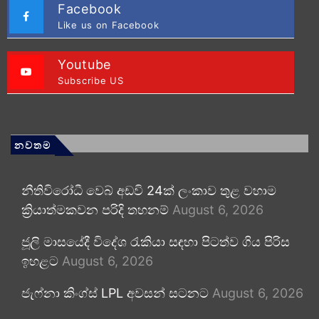
Facebook
Like us on Facebook
Youtube
Subscribe US
නවතම
නීතිවිරෝධී වෙබ් අඩවි 24ක් ලංකාව තුළ වහාම
ක්‍රියාත්මකවන පරිදි තහනම්
August 6, 2026
ජූලි මාසයේදී විදේශ රැකියා සඳහා පිටත්ව ගිය පිරිස
ඉහළට
August 6, 2026
ජැෆ්නා කිංග්ස් LPL අවසන් සටනට
August 6, 2026