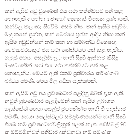
කන් ඇසීම අඩු වුණොත් එය යථා තත්ත්වයට පත් කළ
නොහැකි ද යන්න බොහෝ දෙනෙක් විමසන ප්‍රශ්නයකි.
කන්වල කලාඳුරු සිරවීම, සෙම නිසා කන් ඇසීම අඩුවීම,
මැද කනේ ප්‍රශ්න, කන් බෙරයේ ප්‍රශ්න ආදිය නිසා කන්
ඇසීම අඩුවන්නේ නම් කන හා සම්බන්ධ විශේෂඥ
වෛද්‍යවරයකුට එය යථා තත්ත්වයට පත් කළ හැකිය.
නමුත් හෙයා සෙල්ස්වලට හානි සිදුවී ඇත්නම් කිසිදු
ඖෂධයකින් හෝ එය යථා තත්ත්වයට පත් කළ
නොහැකිය. මෙයට ඇති එකම ප්‍රතිචාරය කර්ණශංඛ
බද්ධය පමණි. මෙය මිල අධික සැත්කමකි.
කන් ඇසීම අඩු අය ශ්‍රවණාධාර පළඳිනු ඔබත් දැක ඇති.
නමුත් ශ්‍රවණාධාර පැළඳීමෙන් කන් ඇසීම ලබාගත
හැක්කේත් හෙයා සෙල්ස් මුළුමනින්ම හානි වී නැත්නම්
පමණි. හෙයා සෙල්ස්වලට සම්පූර්ණයෙන්ම හානි සිදුවී
තිබේ නම් ශ්‍රවණාධාරවලිනුත් පලක් නැත. ඩෙසිබල් 90
ක මට්ටමින්වත් ප්‍රතිචාර දක්වනවා නම් පමණක්