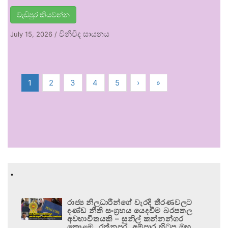
වැඩිපුර කියවන්න
විනිවිද සායනය
July 15, 2026
/
1
2
3
4
5
›
»
.
රාජ්‍ය නිලධාරීන්ගේ වැරදි තීරණවලට
දණ්ඩ නීති සංග්‍රහය යෙදවීම බරපතල
අවභාවිතයකි – සුනිල් කන්නන්ගර
කොළඹ, රත්නපුර, අම්පාර හිටපු මහ