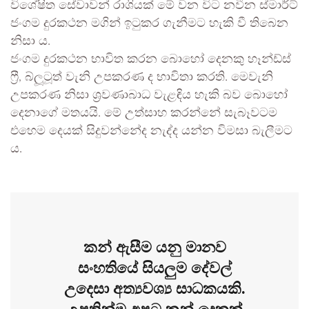
විශේෂිත සේවාවන් රාශියක් මේ වන විට නවීන ස්මාර්ට්
ජංගම දුරකථන මගින් ඉටුකර ගැනීමට හැකි වී තිබෙන
නිසා ය.
ජංගම දුරකථන භාවිත කරන බොහෝ දෙනකු හෑන්ඩ්ස්
ෆ්‍රී, බ්ලූටූත් වැනි උපකරණ ද භාවිතා කරති. මෙවැනි
උපකරණ නිසා ශ්‍රවණාබාධ වැළඳිය හැකි බව බොහෝ
දෙනාගේ මතයයි. මේ උත්සාහ කරන්නේ සැබෑවටම
එහෙම දෙයක් සිදුවන්නේද නැද්ද යන්න විමසා බැලීමට
ය.
කන් ඇසීම යනු මානව
සංහතියේ සියලුම දේවල්
උදෙසා අත්‍යවශ්‍ය සාධකයකි.