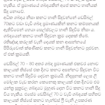
හැකිය. ඒ ප්‍රමාණයේ ශබ්දයකින් අපේ කනට හානියක්
සිදු නොවේ.
අධික ශබ්දය නිසා කනට හානි සිදුවන්නේ ඩෙසිබල්
70කට වඩා වැඩි ශබ්ද ප්‍රමාණයකින් කනට කම්පනයක්
ඇතිවීමෙන් හෙයා සෙල්ස්වලට හානි සිදුවීම නිසා ය.
ශබ්දයෙන් කනට හානි සිදුවන ක්‍රම දෙකක් තිබේ.
රතිඤ්ඤා කරලක් වැනි දෙයක් කන ආසන්නයේ
පිපිරුවොත් ක්ෂණිකව කනට හානි සිදුවන්නට පුළුවන.
ඒ එක් ක්‍රමයකි.
ඩෙසිබල් 70 – 80 අතර ශබ්ද ප්‍රමාණයක් එකවර නොව
කාලයක් තිස්සේ එක දිගට කනට අසන්නට සිදුවන විට
කනට හානි සිදුවීම දෙවන ක්‍රමයයි. නිදසුනක් ලෙස ලී
මෝලක වැඩ කරන කෙනෙකු කාලයක් එක දිගටම එම
යන්ත්‍ර සූත්‍රවල ශබ්දයට මුහුණ දෙන විට කනට හානි සිදු
විය හැකිය. එසේම ඩෙසිබල් 70 ට වැඩි ශබ්දයක් සහිතව
කාලයක් තිස්සේ කනට හෑන්ඩ්ස් ෆ්‍රී වැනි උපකරණ