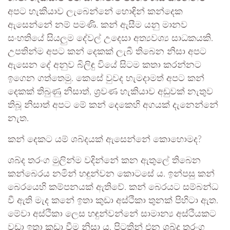
අපට හැකියාව ලැබෙන්නේ හොඳින් කන්දෙක
ඇසෙන්නේ නම් පමණි. කන් ඇසීම යනු මානව
සංහතියේ සියලුම දේවල් උදෙසා අත්‍යවශ්‍ය සාධකයකි.
උපතින්ම අපට කන් දෙකක් ලැබී තිබෙන නිසා අපට
ඇසෙන දේ අනුව බිලිඳු වියේ සිටම කතා කරන්නට
ඉගෙන ගත්තෙමු. කෙසේ වුවද හැමදාමත් අපට කන්
දෙකක් තිබුණු නිසාත්, ශ්‍රවණ හැකියාව අඩුවක් නැතුව
තිබූ නිසාත් අපට මේ කන් දෙකෙහි අගයක් දැනෙන්නේ
නැත.
කන් දෙකට යම් ශබ්දයක් ඇසෙන්නේ කොහොමද?
ශබ්ද තරංග මුලින්ම වදින්නේ කන ඇතුලේ තිබෙන
කන්බෙරය නමින් හඳුන්වන කොටසේ ය. ඉන්පසු කන්
බෙරයෙහි කම්පනයක් ඇතිවේ. කන් බෙරයට සම්බන්ධ
වී ඇති මැද කනේ ඉතා කුඩා අස්ථිකා තුනක් පිහිටා ඇත.
මේවා අස්ථිකා ලෙස හඳුන්වන්නේ සාමාන්‍ය අස්ථියකට
වඩා ඉතා කුඩා වීම නිසා ය. පිටතින් එන ශබ්ද තරංග