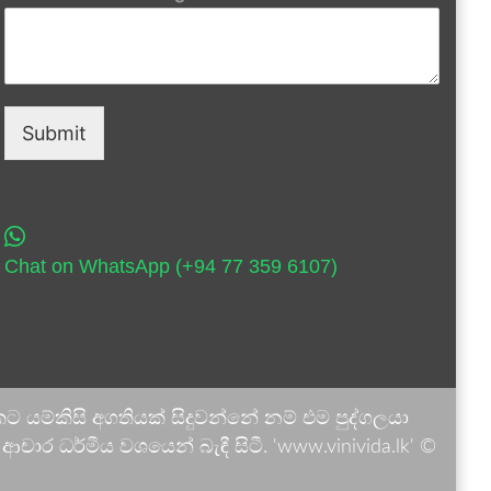
Submit
Chat on WhatsApp (+94 77 359 6107)
 යම්කිසි අගතියක් සිදුවන්නේ නම් එම පුද්ගලයා
ාර ධර්මීය වශයෙන් බැඳී සිටී. 'www.vinivida.lk' ©