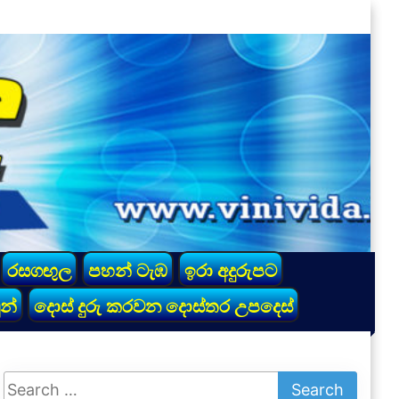
රසගඟුල
පහන් ටැඹ
ඉරා අදුරුපට
න්
දොස් දුරු කරවන දොස්තර උපදෙස්