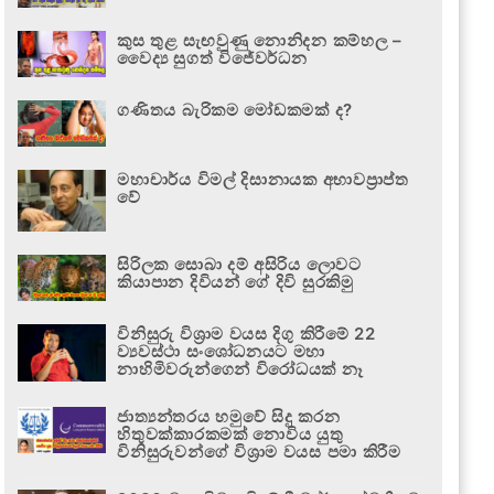
කුස තුළ සැඟවුණු නොනිදන කම්හල –
වෛද්‍ය සුගත් විජේවර්ධන
ගණිතය බැරිකම මෝඩකමක් ද?
මහාචාර්ය විමල් දිසානායක අභාවප්‍රාප්ත
වේ
සිරිලක සොබා දම් අසිරිය ලොවට
කියාපාන දිවියන් ගේ දිවි සුරකිමු
විනිසුරු විශ්‍රාම වයස දිගු කිරීමේ 22
ව්‍යවස්ථා සංශෝධනයට මහා
නාහිමිවරුන්ගෙන් විරෝධයක් නෑ
ජාත්‍යන්තරය හමුවේ සිදු කරන
හිතුවක්කාරකමක් නොවිය යුතු
විනිසුරුවන්ගේ විශ්‍රාම වයස පමා කිරීම