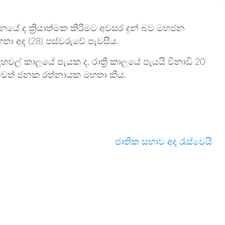
 දිනයේ ද ක්‍රියාත්මක කිරීමට අවසර දුන් බව මහජන
 අද (28) පස්වරුවේ පැවසීය.
දහවල් කාලයේ පැයක ද, රාත්‍රී කාලයේ පැයයි විනාඩි 20
දුන් බවත් ජනක රත්නායක මහතා කීය.
ජාතික සභාව අද රැස්වෙයි