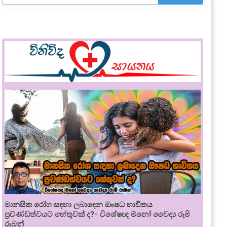
මානසික රෝග සඳහා ලබාදෙන ඖෂධ භාවිතය
ප්‍රචණ්ඩත්වයට හේතුවක් ද?- විශේෂඥ මනෝ වෛද්‍ය රූමි
රූබන්