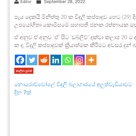
September 28, 2022
Editor
පැය දෙකයි මිනිත්තු 20 ක විදුලි කප්පාදුව හෙට (29)
උපයෝගිතා කොමිසමේ සභාපති ජනක රත්නායක මහතා
ඒ අනුව ඒ අනුව ‘ඒ’ සිට ‘ඩබ්ලිව්’ දක්වා කලාප 20 ට 
ක ද, විදුලි කප්පාදුවක් ක්‍රියාත්මක කිරීමට අවසර 
කාලීන පුවත්
නොරොච්චෝලේ විදුලි බලාගාරයේ අලුත්වැඩියාවට
දින 7ක්