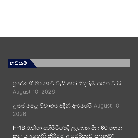
නවතම
ප්‍රදේශ කිහිපයකට වැසි හෝ ගිගුරුම් සහිත වැසි
August 10, 2026
උසස් පෙළ විභාගය අදින් ඇරඹෙයි
August 10,
2026
H-1B රැකියා අහිමිවීමේදී ලැබෙන දින 60 සහන
කාලය අහෝසි කිරීමට ඇමෙරිකාව සූදානම්?