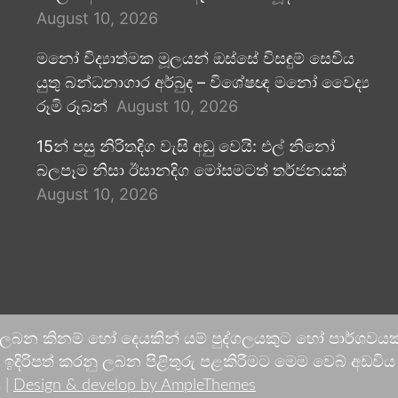
August 10, 2026
මනෝ විද්‍යාත්මක මූලයන් ඔස්සේ විසඳුම් සෙවිය
යුතු බන්ධනාගාර අර්බුද – විශේෂඥ මනෝ වෛද්‍ය
රූමි රූබන්
August 10, 2026
15න් පසු නිරිතදිග වැසි අඩු වෙයි: එල් නිනෝ
බලපෑම නිසා ඊසානදිග මෝසමටත් තර්ජනයක්
August 10, 2026
 ලබන කිනම් හෝ දෙයකින් යම් පුද්ගලයකුට හෝ පාර්ශවයකට
දිරිපත් කරනු ලබන පිළිතුරු පළකිරීමට මෙම වෙබ් අඩවිය ආච
 |
Design & develop by AmpleThemes