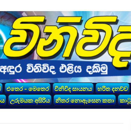
්
එතෙර - මෙතෙර
විනිවිද සායනය
හරිත දනව්ව
කය
උරුමයක අසිරිය
නිතර නොඇසෙන කතා
කාටූ