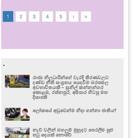
1
2
3
4
5
›
»
.
රාජ්‍ය නිලධාරීන්ගේ වැරදි තීරණවලට
දණ්ඩ නීති සංග්‍රහය යෙදවීම බරපතල
අවභාවිතයකි – සුනිල් කන්නන්ගර
කොළඹ, රත්නපුර, අම්පාර හිටපු මහ
දිසාපති
ලෝකයේ අඩුවෙන්ම නිදා ගන්නා ජාතිය?
නැව් වලින් බහලුම් මුහුදට පෙරලීම සුළු
පටු දෙයක් නොවේ