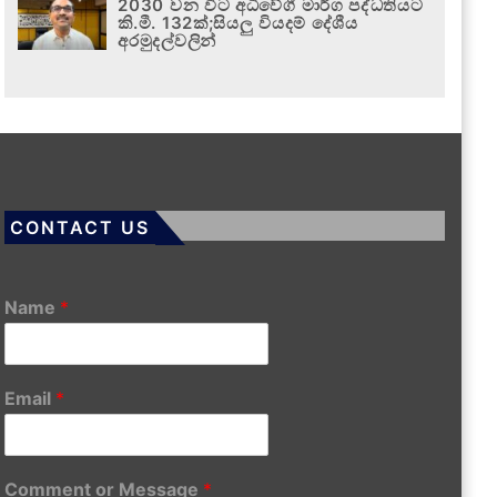
2030 වන විට අධිවේගී මාර්ග පද්ධතියට
කි.මී. 132ක්;සියලු වියදම් දේශීය
අරමුදල්වලින්
CONTACT US
Name
*
Email
*
Comment or Message
*