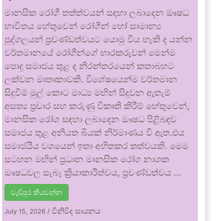
මානසික රෝගී තත්ත්වයන් සඳහා ලබාදෙන ඖෂධ
භාවිතය හේතුවෙන් රෝගීන් හෝ සාමාන්‍ය
පුද්ගලයන් ප්‍රචණ්ඩත්වයට යොමු විය හැකි ද යන්න
වර්තමානයේ රෝගීන්ගේ භාරකරුවන් මෙන්ම
පොදු සමාජය තුළ ද නිරන්තරයෙන් කතාබහට
ලක්වන මාතෘකාවකි. විශේෂයෙන්ම වර්තමාන
සිදුවීම් මුල් කොට මාධ්‍ය මඟින් සිදුවන ඇතැම්
අසත්‍ය ප්‍රචාර සහ කරුණු විකෘති කිරීම් හේතුවෙන්,
මානසික රෝග සඳහා ලබාදෙන ඖෂධ පිළිබඳව
සමාජය තුළ අනියත බියක් නිර්මාණය වී ඇත.එය
සමාජයීය වශයෙන් ඉතා අහිතකර තත්වයකි. මෙම
සටහන මඟින් ප්‍රධාන මානසික රෝග නාශක
ඖෂධවල සැබෑ ක්‍රියාකාරීත්වය, ප්‍රචණ්ඩත්වය …
වැඩිපුර කියවන්න
විනිවිද සායනය
July 15, 2026
/