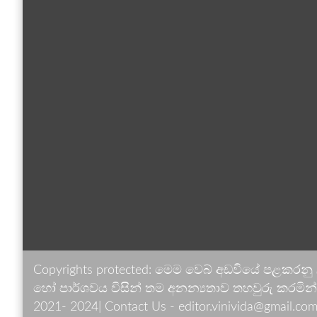
Copyrights protected: මෙම වෙබ් අඩවියේ පළකරනු
හෝ පාර්ශවය විසින් තම අනන්‍යතාව තහවුරු කරමින් ඉ
2021- 2024| Contact Us - editor.vinivida@gmail.com