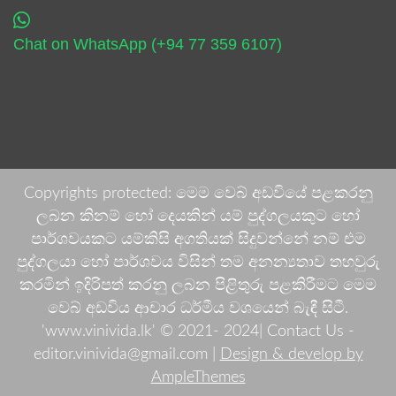
Chat on WhatsApp (+94 77 359 6107)
Copyrights protected: මෙම වෙබ් අඩවියේ පළකරනු
ලබන කිනම් හෝ දෙයකින් යම් පුද්ගලයකුට හෝ
පාර්ශවයකට යම්කිසි අගතියක් සිදුවන්නේ නම් එම
පුද්ගලයා හෝ පාර්ශවය විසින් තම අනන්‍යතාව තහවුරු
කරමින් ඉදිරිපත් කරනු ලබන පිළිතුරු පළකිරීමට මෙම
වෙබ් අඩවිය ආචාර ධර්මීය වශයෙන් බැඳී සිටී.
'www.vinivida.lk' © 2021- 2024| Contact Us -
editor.vinivida@gmail.com |
Design & develop by
AmpleThemes