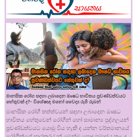
මානසික රෝග සඳහා ලබාදෙන ඖෂධ භාවිතය ප්‍රචණ්ඩත්වයට
හේතුවක් ද?- විශේෂඥ මනෝ වෛද්‍ය රූමි රූබන්
මානසික රෝගී තත්ත්වයන් සඳහා ලබාදෙන ඖෂධ
භාවිතය හේතුවෙන් රෝගීන් හෝ සාමාන්‍ය පුද්ගලයන්
ප්‍රචණ්ඩත්වයට යොමු විය හැකි ද යන්න වර්තමානයේ
රෝගීන්ගේ භාරකරුවන් මෙන්ම පොදු සමාජය තුළ ද