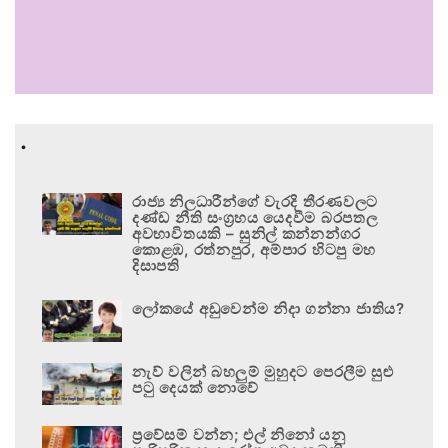
.
රාජ්‍ය නිලධාරීන්ගේ වැරදි තීරණවලට
දණ්ඩ නීති සංග්‍රහය යෙදවීම බරපතල
අවභාවිතයකි – සුනිල් කන්නන්ගර
කොළඹ, රත්නපුර, අම්පාර හිටපු මහ
දිසාපති
ලෝකයේ අඩුවෙන්ම නිදා ගන්නා ජාතිය?
නැව් වලින් බහලුම් මුහුදට පෙරලීම සුළු
පටු දෙයක් නොවේ
ප්‍රවේසම් වන්න; එල් නිනෝ යනු