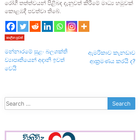
රෝගී තත්ත්වයන් පිළිබඳ දැනුවත් කිරීමේ මාධ්‍ය හමුවක්
කොළඹදී පවත්වා තිබේ.
කාලීන පුවත්
මන්නාරමේ සුළං බලශක්ති
ඇමරිකාව කැනඩාව
ව්‍යාපෘතියෙන් අදානි ඉවත්
ආක‍්‍රමණය කරයි ද?
වෙයි