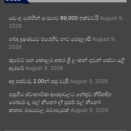
ඩෙංගු රෝගීන් සංඛ්‍යාව 89,000 ඉක්මවයි
August 9,
2026
ශබ්ද දූෂණයට එරෙහිව නව රෙගුලාසි
August 9,
2026
කුවේට් සහ කොළඹ අතර ශ්‍රී ලංකන් ගුවන් සේවා යළි
ඇරඹේ
August 9, 2026
අද පස්වරු 2.00න් පසු වැසි
August 9, 2026
පසුගිය ස්වාභාවික ආපදාවලට හේතුව නිරිතදිග
මෝසම් ද, එල් නිනෝ ද? සුපර් එල් නිනෝ
කතාව මාධ්‍යවල මවාපෑමක්
August 9, 2026