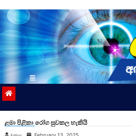
Skip
to
content
vinivida.lk
ළමා පිළිකා රෝග සුවකල හැකියි
February 13, 2025
Editor