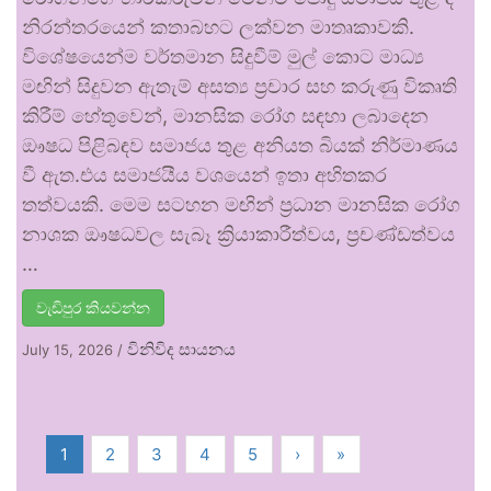
නිරන්තරයෙන් කතාබහට ලක්වන මාතෘකාවකි.
විශේෂයෙන්ම වර්තමාන සිදුවීම් මුල් කොට මාධ්‍ය
මඟින් සිදුවන ඇතැම් අසත්‍ය ප්‍රචාර සහ කරුණු විකෘති
කිරීම් හේතුවෙන්, මානසික රෝග සඳහා ලබාදෙන
ඖෂධ පිළිබඳව සමාජය තුළ අනියත බියක් නිර්මාණය
වී ඇත.එය සමාජයීය වශයෙන් ඉතා අහිතකර
තත්වයකි. මෙම සටහන මඟින් ප්‍රධාන මානසික රෝග
නාශක ඖෂධවල සැබෑ ක්‍රියාකාරීත්වය, ප්‍රචණ්ඩත්වය
…
වැඩිපුර කියවන්න
විනිවිද සායනය
July 15, 2026
/
1
2
3
4
5
›
»