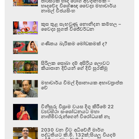
පාරිසරික හෘද රෝග අවදානමකි –
හෘදවේද විශේෂඥ වෛද්‍ය මහාචාර්ය
නාමල් විජයසිංහ
කුස තුළ සැඟවුණු නොනිදන කම්හල –
වෛද්‍ය සුගත් විජේවර්ධන
ගණිතය බැරිකම මෝඩකමක් ද?
සිරිලක සොබා දම් අසිරිය ලොවට
කියාපාන දිවියන් ගේ දිවි සුරකිමු
මහාචාර්ය විමල් දිසානායක අභාවප්‍රාප්ත
වේ
විනිසුරු විශ්‍රාම වයස දිගු කිරීමේ 22
ව්‍යවස්ථා සංශෝධනයට මහා
නාහිමිවරුන්ගෙන් විරෝධයක් නෑ
2030 වන විට අධිවේගී මාර්ග
පද්ධතියට කි.මී. 132ක්;සියලු වියදම්