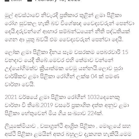
මුල් අවස්ථාවේ නිවැරදි ප්‍රතිකාර තුළින් ළමා පිළිකා
රෝග සුවකල හැකි බව විශේෂඥ වෛද්‍යවරුන් පෙන්වා
දෙයි.දරුවන්ගේ ආහාර සම්බන්ධයෙන් නීති පද්ධතියක්
ගෙන ආ යුතු බවයි එම වෛද්‍යවරුන් පෙන්වා දෙයි.
ලෝක ළමා පිළිකා දිනය සෑම වසරකම පෙබරවාරි 15
වනදාට යෙදී තිබේ.මෙවර එහි තේමාව වන්නේ
උද්යෝගිමත්ව ක්‍රියාත්මක වෙමු යන්නයි.ලොව පුරා
වාර්ෂිකව ළමා පිළිකා රෝගීන් ලක්ෂ 04 ක් පමණ
වාර්තා වෙයි.
2021 වර්ෂයේ ළමා පිළිකා රෝගීන් 1032දෙනෙකු
වාර්තා වී තිබේ.2019 වසරේ ප්‍රකාශිත දත්ත අනුව ළමා
පිළිකා හේතුවෙන් මිය ගිය සංඛ්‍යාව 224ක්.
ලියුකේමියාව , වසාග්‍රන්ථි ආශ්‍රිත පිළිකා , මොළයේ සහ
අස්ථි පිළිකා ළමයින් අතර බහුලව දැකගත හැකියි.මෙම