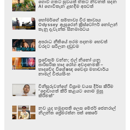
ගොවි ගතට සුවයත් හිතට නිවනත් සදන
AI ගොවිතැන ළඟදීම අපටත්
හෝමර්ගේ සම්භාව්‍ය වීර කාව්‍යය
Odyssey ඇසුරෙන් ක්‍රිස්ටෝෆර් නෝලන්
තැනූ දැවැන්ත සිනමාපටය
අපරාධ නීතියේ පරම පදනම හෙවත්
වරදට සරිලන දඬුවම
ප්‍රවේසම් වන්න; එල් නිනෝ යනු
පාරිසරික හෘද රෝග අවදානමකි –
හෘදවේද විශේෂඥ වෛද්‍ය මහාචාර්ය
නාමල් විජයසිංහ
විනිසුරුවන්ගේ විශ්‍රාම වයස දීර්ඝ කිරීම
“දොවාගත් කිරි කළයට ගොම මුසු
කිරීමක්”
නව යුද හමුදාපති ලෙස මේජර් ජෙනරාල්
නිලන්ත ප්‍රේමරත්න පත් කෙරේ