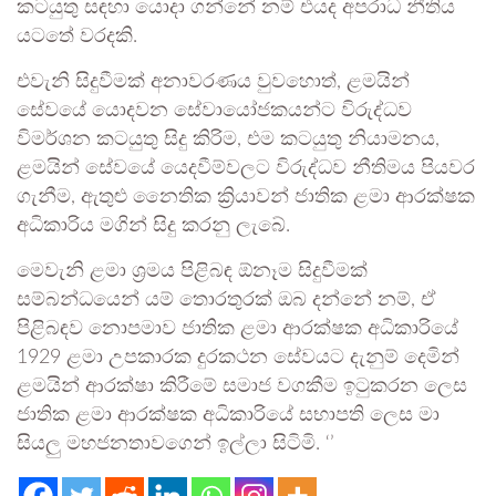
කටයුතු සඳහා යොදා ගන්නේ නම් එයද අපරාධ නීතිය
යටතේ වරදකි.
එවැනි සිදුවීමක් අනාවරණය වුවහොත්, ළමයින්
සේවයේ යොදවන සේවායෝජකයන්ට විරුද්ධව
විමර්ශන කටයුතු සිදු කිරිම, එම කටයුතු නියාමනය,
ළමයින් සේවයේ යෙදවීම්වලට විරුද්ධව නීතිමය පියවර
ගැනීම, ඇතුළු නෛතික ක්‍රියාවන් ජාතික ළමා ආරක්ෂක
අධිකාරිය මගින් සිදු කරනු ලැබේ.
මෙවැනි ළමා ශ්‍රමය පිළිබඳ ඕනෑම සිදුවීමක්
සම්බන්ධයෙන් යම් තොරතුරක් ඔබ දන්නේ නම්, ඒ
පිළිබඳව නොපමාව ජාතික ළමා ආරක්ෂක අධිකාරියේ
1929 ළමා උපකාරක දුරකථන සේවයට දැනුම් දෙමින්
ළමයින් ආරක්ෂා කිරීමේ සමාජ වගකීම ඉටුකරන ලෙස
ජාතික ළමා ආරක්ෂක අධිකාරියේ සභාපති ලෙස මා
සියලු මහජනතාවගෙන් ඉල්ලා සිටිමි. ‘’