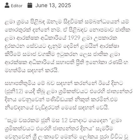
June 13, 2025
Editor
ළමා ශ්‍රමය පිළිබඳ ඕනෑම සිදුවීමක් සම්බන්ධයෙන් යම්
තොරතුරක් දන්නේ නම්, ඒ පිළිබඳව නොපමාව ජාතික
ළමා ආරක්ෂක අධිකාරියේ 1929 ළමා උපකාරක
දුරකථන සේවයට දැනුම් දෙමින් ළමයින් ආරක්ෂා
කිරීමේ සමාජ වගකීම ඉටුකරන ලෙස ජාතික ළමා
ආරක්ෂක අධිකාරියේ සභාපති ප්‍රීති ඉනෝකා රණසිංහ
මහත්මිය සඳහන් කරයි.
සභාපතිතුමිය මේ බව සඳහන් කරන්නේ ඊයේ දිනට
(ජුනි12) යෙදී තිබූ ළමා ශ්‍රමිකත්වයට එරෙහි ජාත්‍යන්තර
දිනය වෙනුවෙන් පණිවිඩයක් නිකුත් කරමින්.එම
නිවේදනයේ වැඩිදුරටත් මෙසේ සඳහන් වෙයි.
‘’සෑම වසරකම ජූනි මස 12 වනදාට යෙදෙන “ළමා
ශ්‍රමිකත්වයට එරෙහි ජාත්‍යන්තර දිනය” සැමරීම
වෙනුවෙන් ශ්‍රී ලංකාවේ මෙන්ම ලෝකය පුරා විවිධ වූ