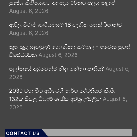
ප්‍රදේශ කිහිපයකට අද පැය 05කට ජලය කැපේ
August 6, 2026
අකිල විරාජ් කාරියවසම් 18 වැනිදා තෙක් රිමාන්ඩ්
August 6, 2026
කුස තුළ සැඟවුණු නොනිදන කම්හල – වෛද්‍ය සුගත්
විජේවර්ධන
August 6, 2026
ලෝකයේ අඩුවෙන්ම නිදා ගන්නා ජාතිය?
August 6,
2026
2030 වන විට අධිවේගී මාර්ග පද්ධතියට කි.මී.
132ක්;සියලු වියදම් දේශීය අරමුදල්වලින්
August 5,
2026
CONTACT US