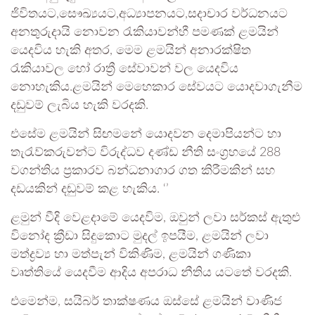
ජිවිතයට,සෞඛ්‍යයට,අධ්‍යාපනයට,සදාචාර වර්ධනයට
අනතුරුදායි නොවන රැකියාවන්හී පමණක් ළමයින්
යෙදවිය හැකි අතර, මෙම ළමයින් අනාරක්ෂිත
රැකියාවල හෝ රාත්‍රී සේවාවන් වල යෙදවිය
නොහැකිය.ළමයින් මෙහෙකාර සේවයට යොදවාගැනීම
දඩුවම් ලැබිය හැකි වරදකි.
එසේම ළමයින් සිඟමනේ යොදවන දෙමාපියන්ට හා
තැරැව්කරුවන්ට විරුද්ධව දණ්ඩ නීති සංග්‍රහයේ 288
වගන්තිය ප්‍රකාරව බන්ධනාගාර ගත කිරීමකින් සහ
දඩයකින් දඬුවම් කළ හැකිය. ‘’
ළමුන් වීදි වෙළදාමේ යෙදවිම, ඔවුන් ලවා සර්කස් ඇතුළු
විනෝද ක්‍රීඩා සිදුකොට මුදල් ඉපයීම, ළමයින් ලවා
මත්ද්‍රව්‍ය හා මත්පැන් විකිණිම, ළමයින් ගණිකා
වෘත්තියේ යෙදවීම ආදිය අපරාධ නීතිය යටතේ වරදකි.
එමෙන්ම, සයිබර් තාක්ෂණය ඔස්සේ ළමයින් වාණිජ