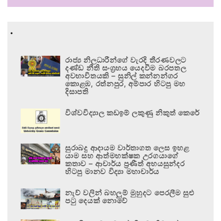
.
රාජ්‍ය නිලධාරීන්ගේ වැරදි තීරණවලට
දණ්ඩ නීති සංග්‍රහය යෙදවීම බරපතල
අවභාවිතයකි – සුනිල් කන්නන්ගර
කොළඹ, රත්නපුර, අම්පාර හිටපු මහ
දිසාපති
විශ්වවිද්‍යාල කඩඉම් ලකුණු නිකුත් කෙරේ
සුරාබදු ආදායම වාර්තාගත ලෙස ඉහළ
යාම සහ ආත්මභක්ෂක උරගයාගේ
කතාව – ආචාර්ය ප්‍රණීත් අභයසුන්දර
හිටපු මානව විද්‍යා මහාචාර්ය
නැව් වලින් බහලුම් මුහුදට පෙරලීම සුළු
පටු දෙයක් නොවේ