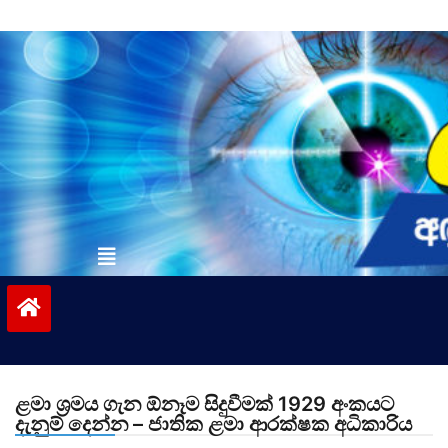
Skip
to
content
vinivida.lk
ළමා ශ්‍රමය ගැන ඕනෑම සිදුවීමක් 1929 අංකයට
දැනුම් දෙන්න – ජාතික ළමා ආරක්ෂක අධිකාරිය