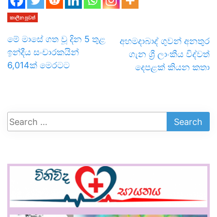
කාලීන පුවත්
මේ මාසේ ගත වූ දින 5 තුළ
අහමදාබාද් ගුවන් අනතුර
ඉන්දීය සංචාරකයින්
ගැන ශ්‍රී ලාංකීය විද්වත්
6,014ක් මෙරටට
දෙපළක් කියන කතා