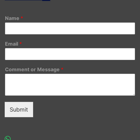
Name
*
Email
*
Comment or Message
*
Submit