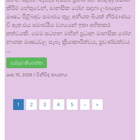
කිරීම් හේතුවෙන්, මානසික රෝග සඳහා ලබාදෙන
ඖෂධ පිළිබඳව සමාජය තුළ අනියත බියක් නිර්මාණය
වී ඇත.එය සමාජයීය වශයෙන් ඉතා අහිතකර
තත්වයකි. මෙම සටහන මඟින් ප්‍රධාන මානසික රෝග
නාශක ඖෂධවල සැබෑ ක්‍රියාකාරීත්වය, ප්‍රචණ්ඩත්වය
…
වැඩිපුර කියවන්න
විනිවිද සායනය
July 15, 2026
/
1
2
3
4
5
›
»