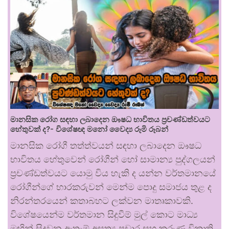
මානසික රෝග සඳහා ලබාදෙන ඖෂධ භාවිතය ප්‍රචණ්ඩත්වයට
හේතුවක් ද?- විශේෂඥ මනෝ වෛද්‍ය රූමි රූබන්
මානසික රෝගී තත්ත්වයන් සඳහා ලබාදෙන ඖෂධ
භාවිතය හේතුවෙන් රෝගීන් හෝ සාමාන්‍ය පුද්ගලයන්
ප්‍රචණ්ඩත්වයට යොමු විය හැකි ද යන්න වර්තමානයේ
රෝගීන්ගේ භාරකරුවන් මෙන්ම පොදු සමාජය තුළ ද
නිරන්තරයෙන් කතාබහට ලක්වන මාතෘකාවකි.
විශේෂයෙන්ම වර්තමාන සිදුවීම් මුල් කොට මාධ්‍ය
මඟින් සිදුවන ඇතැම් අසත්‍ය ප්‍රචාර සහ කරුණු විකෘති