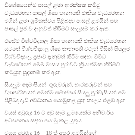
විශේෂයෙන්ම පාසල් ළමා ආරක්ෂක කමිටු
වැඩසටහන,පාසල් ශිෂ්‍ය තානාපති ජාතික වැඩසටහන
මගින් ළමා ශ්‍රමිකත්වය පිළිබඳව පාසල් ළමයින් සහ
පාසල් ප්‍රජාව දැනුවත් කිරීමට සැලසුම් කර ඇත.
එසේම විශ්වවිද්‍යාල ශිෂ්‍ය තානාපති ජාතික වැඩසටහන
යටතේ විශ්වවිද්‍යාල ශිෂ්‍ය තානාපති වරුන් විසින් සියලුම
විශ්වවිද්‍යාල ප්‍රජාව දැනුවත් කිරීම සඳහා විවිධ
වැඩසටහන් මෙම මාසය පුරාවට ක්‍රියාත්මක කිරිමට
කටයුතු සූදානම් කර ඇත.
සියලුම දෙමාපියන්, ගුරුවරුන්, භාරකරුවන් සහ
ව්‍යාපාරිකයන් මෙන්ම සමාජයේ සියලු පුරවැසියන් මේ
පිළිබඳ දැඩි අවධානය යොමුකළ යුතු කාලය එළඹ ඇත.
වයස් අවුරුදු 16 ට අඩු සෑම ළමයෙක්ම අනිවාර්ය
අධ්‍යාපනය සඳහා යොමු කළ යුතුය.
වයස අවුරුදු 16 – 18 ත් අතර ළමයින්ගේ