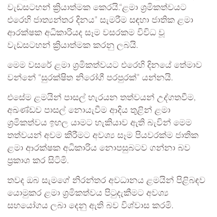
වැඩසටහන් ක්‍රියාත්මක කෙරයි.“ළමා ශ්‍රමිකත්වයට
එරෙහි ජාත්‍යන්තර දිනය” සැමරීම සඳහා ජාතික ළමා
ආරක්ෂක අධිකාරියද සෑම වසරකම විවිධ වූ
වැඩසටහන් ක්‍රියාත්මක කරනු ලබයි.
මෙම වසරේ ළමා ශ්‍රමිකත්වයට එරෙහි දිනයේ තේමාව
වන්නේ “සුරක්ෂිත නිරෝගී පරපුරක්” යන්නයි.
එසේම ළමයින් පාසල් හැරයන තත්වයන් උද්ගතවීම,
අඛණ්ඩව පාසල් නොයැවීම ආදිය තුළින් ළමා
ශ්‍රමිකත්වය ඉහල යාමට හැකියාව ඇති බැවින් මෙම
තත්වයන් අවම කිරීමට අවශ්‍ය සෑම පියවරක්ම ජාතික
ළමා ආරක්ෂක අධිකාරිය නොපසුබටව ගන්නා බව
ප්‍රකාශ කර සිටිමි.
තවද ඔබ සැමගේ නිරන්තර අවධානය ළමයින් පිළිබඳව
යොමුකර ළමා ශ්‍රමිකත්වය පිටුදැකීමට අවශ්‍ය
සහයෝගය ලබා දෙනු ඇති බව විශ්වාස කරමි.