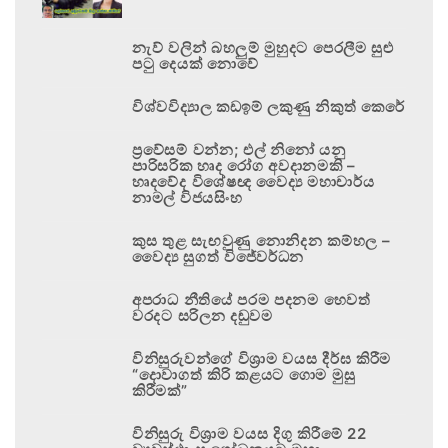
නැව් වලින් බහලුම් මුහුදට පෙරලීම සුළු
පටු දෙයක් නොවේ
විශ්වවිද්‍යාල කඩඉම් ලකුණු නිකුත් කෙරේ
ප්‍රවේසම් වන්න; එල් නිනෝ යනු
පාරිසරික හෘද රෝග අවදානමකි –
හෘදවේද විශේෂඥ වෛද්‍ය මහාචාර්ය
නාමල් විජයසිංහ
කුස තුළ සැඟවුණු නොනිදන කම්හල –
වෛද්‍ය සුගත් විජේවර්ධන
අපරාධ නීතියේ පරම පදනම හෙවත්
වරදට සරිලන දඬුවම
විනිසුරුවන්ගේ විශ්‍රාම වයස දීර්ඝ කිරීම
“දොවාගත් කිරි කළයට ගොම මුසු
කිරීමක්”
විනිසුරු විශ්‍රාම වයස දිගු කිරීමේ 22