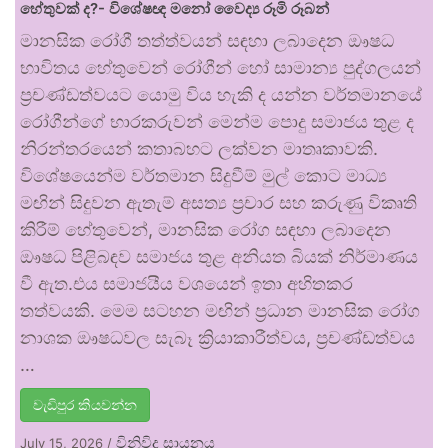
හේතුවක් ද?- විශේෂඥ මනෝ වෛද්‍ය රූමි රූබන්
මානසික රෝගී තත්ත්වයන් සඳහා ලබාදෙන ඖෂධ
භාවිතය හේතුවෙන් රෝගීන් හෝ සාමාන්‍ය පුද්ගලයන්
ප්‍රචණ්ඩත්වයට යොමු විය හැකි ද යන්න වර්තමානයේ
රෝගීන්ගේ භාරකරුවන් මෙන්ම පොදු සමාජය තුළ ද
නිරන්තරයෙන් කතාබහට ලක්වන මාතෘකාවකි.
විශේෂයෙන්ම වර්තමාන සිදුවීම් මුල් කොට මාධ්‍ය
මඟින් සිදුවන ඇතැම් අසත්‍ය ප්‍රචාර සහ කරුණු විකෘති
කිරීම් හේතුවෙන්, මානසික රෝග සඳහා ලබාදෙන
ඖෂධ පිළිබඳව සමාජය තුළ අනියත බියක් නිර්මාණය
වී ඇත.එය සමාජයීය වශයෙන් ඉතා අහිතකර
තත්වයකි. මෙම සටහන මඟින් ප්‍රධාන මානසික රෝග
නාශක ඖෂධවල සැබෑ ක්‍රියාකාරීත්වය, ප්‍රචණ්ඩත්වය
…
වැඩිපුර කියවන්න
විනිවිද සායනය
July 15, 2026
/