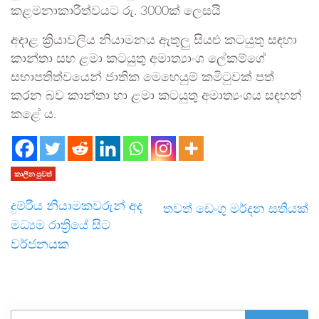
කළමනාකාරීත්වයට රු. 3000ක් ලෙසයි
අදාළ ක්‍රියාවලිය නියාමනය ඇතුලු සියළු කටයුතු සඳහා
කාන්තා සහ ළමා කටයුතු අමාත්‍යාංශ ලේකම්ගේ
සභාපතිත්වයෙන් ජාතික මෙහෙයුම් කමිටුවක් පත්
කරන බව කාන්තා හා ළමා කටයුතු අමාත්‍යංශය සඳහන්
කළේ ය.
කාලීන පුවත්
දුම්රිය නියාමකවරුන් අද
තවත් ඩෙංගු මර්දන සතියක්
මධ්‍යම රාත්‍රියේ සිට
වර්ජනයක