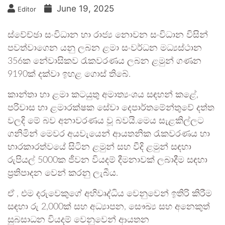
June 19, 2025
Editor
ස්වේච්ඡා සංවිධාන හා රාජ්‍ය නොවන සංවිධාන විසින්
පවත්වාගෙන යනු ලබන ළමා සංවර්ධන මධ්‍යස්ථාන
356ක නේවාසිකව රැකවරණය ලබන ළමුන් ගණන
9190ක් දක්වා ඉහළ ගොස් තිබේ.
කාන්තා හා ළමා කටයුතු අමාත්‍යංශය සඳහන් කළේ,
පරිවාස හා ළමාරක්ෂක සේවා දෙපාර්තමේන්තුවේ දත්ත
වලදි මේ බව අනාවරණය වූ බවයි.මෙය සැළකිල්ලට
ගනිමින් මෙවර අයවැයෙන් ආයතනික රැකවරණය හා
භාරකාරත්වයේ සිටින ළමුන් සහ වීදි ළමුන් සඳහා
රුපියල් 5000ක ජීවන වියදම් දීමනාවක් ලබාදීම සඳහා
ප්‍රතිපාදන වෙන් කරනු ලැබීය.
ඒ , එම දරුවෙකුගේ අහිවෘද්ධිය වෙනුවෙන් ඉතිරි කිරීම
සඳහා රු 2,000ක් සහ අධ්‍යාපන, සෞඛ්‍ය සහ අනෙකුත්
සුබසාධන වියදම් වෙනුවෙන් ආයතන