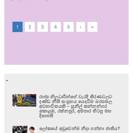
1
2
3
4
5
›
»
.
රාජ්‍ය නිලධාරීන්ගේ වැරදි තීරණවලට
දණ්ඩ නීති සංග්‍රහය යෙදවීම බරපතල
අවභාවිතයකි – සුනිල් කන්නන්ගර
කොළඹ, රත්නපුර, අම්පාර හිටපු මහ
දිසාපති
ලෝකයේ අඩුවෙන්ම නිදා ගන්නා ජාතිය?