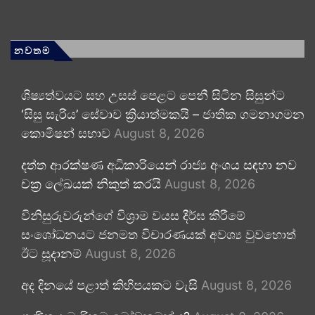
නවතම
ශිෂ්‍යත්වයට සහ උසස් පෙළට පෙනී සිටින සිසුන්ට
‘සිසු සැරිය’ සේවාව ක්‍රියාත්මකයි – ජාතික ගමනාගමන
කොමිෂන් සභාව
August 8, 2026
දත්ත ආරක්ෂණ අධිකාරියෙන් රාජ්‍ය අංශය සඳහා නව
චක්‍ර ලේඛයක් නිකුත් කරයි
August 8, 2026
විනිසුරුවරුන්ගේ විශ්‍රාම වයස දීර්ඝ කිරීමේ
සංශෝධනයට ජනමත විචාරණයක් අවශ්‍ය වුවහොත්
ඊට සූදානම්
August 8, 2026
අද දිනයේ පළාත් කිහිපයකට වැසි
August 8, 2026