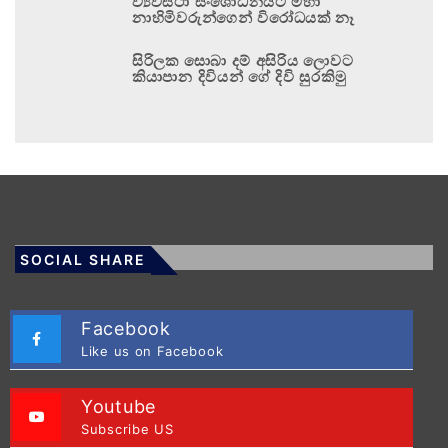
ව්‍යවස්ථා සංශෝධනයට මහා
නාහිමිවරුන්ගෙන් විරෝධයක් නෑ
සිරිලක සොබා දම් අසිරිය ලොවට
කියාපාන දිවියන් ගේ දිවි සුරකිමු
SOCIAL SHARE
Facebook
Like us on Facebook
Youtube
Subscribe US