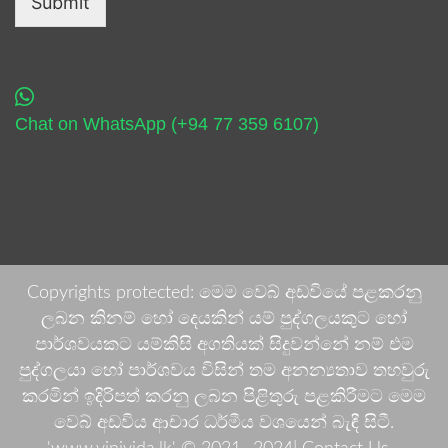
Submit
Chat on WhatsApp (+94 77 359 6107)
Copyrights protected: මෙම වෙබ් අඩවියේ පළකරනු
ලබන කිනම් හෝ දෙයකින් යම් පුද්ගලයකුට හෝ
පාර්ශවයකට යම්කිසි අගතියක් සිදුවන්නේ නම් එම
පුද්ගලයා හෝ පාර්ශවය විසින් තම අනන්‍යතාව තහවුරු
කරමින් ඉදිරිපත් කරනු ලබන පිළිතුරු පළකිරීමට මෙම
වෙබ් අඩවිය ආචාර ධර්මීය වශයෙන් බැඳී සිටී.