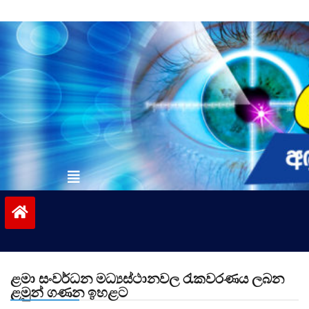
Skip
to
content
vinivida.lk
ළමා සංවර්ධන මධ්‍යස්ථානවල රැකවරණය ලබන
ළමුන් ගණන ඉහළට