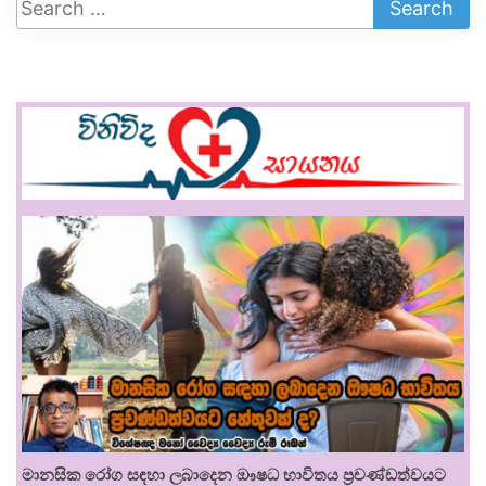
මානසික රෝග සඳහා ලබාදෙන ඖෂධ භාවිතය ප්‍රචණ්ඩත්වයට