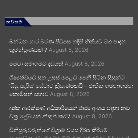
නවතම
බන්ධනාගාර මරණ පිටුපස හදිසි නීතියට මග පාදන
කුමන්ත්‍රණයක් ?
August 8, 2026
මෙටා සමාගමට දඩයක්
August 8, 2026
ශිෂ්‍යත්වයට සහ උසස් පෙළට පෙනී සිටින සිසුන්ට
‘සිසු සැරිය’ සේවාව ක්‍රියාත්මකයි – ජාතික ගමනාගමන
කොමිෂන් සභාව
August 8, 2026
දත්ත ආරක්ෂණ අධිකාරියෙන් රාජ්‍ය අංශය සඳහා නව
චක්‍ර ලේඛයක් නිකුත් කරයි
August 8, 2026
විනිසුරුවරුන්ගේ විශ්‍රාම වයස දීර්ඝ කිරීමේ