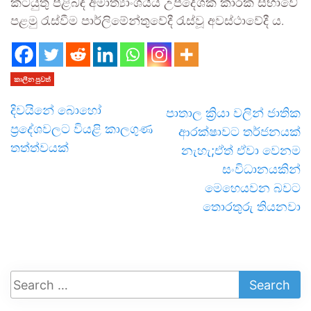
කටයුතු පිළිබඳ අමාත්‍යාංශයීය උපදේශක කාරක සභාවේ
පළමු රැස්වීම පාර්ලිමේන්තුවේදී රැස්වූ අවස්ථාවේදී ය.
කාලීන පුවත්
දිවයිනේ බොහෝ
පාතාල ක්‍රියා වලින් ජාතික
ප්‍රදේශවලට වියළි කාලගුණ
ආරක්ෂාවට තර්ජනයක්
තත්ත්වයක්
නැහැ;ඒත් ඒවා වෙනම
සංවිධානයකින්
මෙහෙයවන බවට
තොරතුරු තියනවා