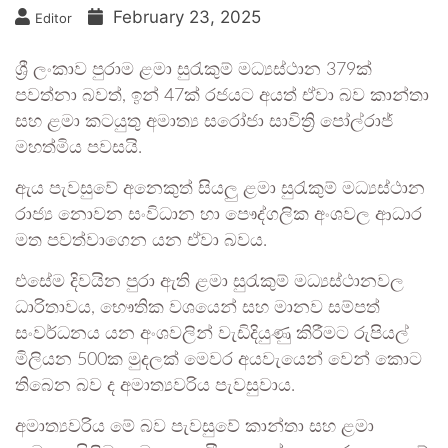
February 23, 2025
Editor
ශ්‍රී ලංකාව පුරාම ළමා සුරැකුම් මධ්‍යස්ථාන 379ක්
පවත්නා බවත්, ඉන් 47ක් රජයට අයත් ඒවා බව කාන්තා
සහ ළමා කටයුතු අමාත්‍ය සරෝජා සාවිත්‍රි පෝල්රාජ්
මහත්මිය පවසයි.
ඇය පැවසුවේ අනෙකුත් සියලු ළමා සුරැකුම් මධ්‍යස්ථාන
රාජ්‍ය නොවන සංවිධාන හා පෞද්ගලික අංශවල ආධාර
මත පවත්වාගෙන යන ඒවා බවය.
එසේම දිවයින පුරා ඇති ළමා සුරැකුම් මධ්‍යස්ථානවල
ධාරිතාවය, භෞතික වශයෙන් සහ මානව සම්පත්
සංවර්ධනය යන අංශවලින් වැඩිදියුණු කිරීමට රුපියල්
මිලියන 500ක මුදලක් මෙවර අයවැයෙන් වෙන් කොට
තිබෙන බව ද අමාත්‍යවරිය පැවසුවාය.
අමාත්‍යවරිය මේ බව පැවසුවේ කාන්තා සහ ළමා