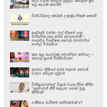
නැව් වලින් බහලුම් මුහුදට පෙරලීම සුළු
පටු දෙයක් නොවේ
විශ්වවිද්‍යාල කඩඉම් ලකුණු නිකුත් කෙරේ
ප්‍රවේසම් වන්න; එල් නිනෝ යනු
පාරිසරික හෘද රෝග අවදානමකි –
හෘදවේද විශේෂඥ වෛද්‍ය මහාචාර්ය
නාමල් විජයසිංහ
කුස තුළ සැඟවුණු නොනිදන කම්හල –
වෛද්‍ය සුගත් විජේවර්ධන
අපරාධ නීතියේ පරම පදනම හෙවත්
වරදට සරිලන දඬුවම
විනිසුරුවන්ගේ විශ්‍රාම වයස දීර්ඝ කිරීම
“දොවාගත් කිරි කළයට ගොම මුසු
කිරීමක්”
ගණිතය බැරිකම මෝඩකමක් ද?