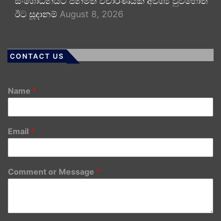
සංශෝධනයට ජනමත විචාරණයක් අවශ්‍ය වුවහොත්
ඊට සූදානම්
August 8, 2026
CONTACT US
Name
*
Email
*
Comment or Message
*