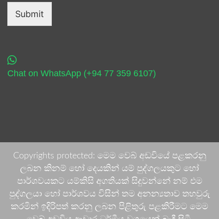
Submit
Chat on WhatsApp (+94 77 359 6107)
Copyrights protected: මෙම වෙබ් අඩවියේ පළකරනු
ලබන කිනම් හෝ දෙයකින් යම් පුද්ගලයකුට හෝ
පාර්ශවයකට යම්කිසි අගතියක් සිදුවන්නේ නම් එම
පුද්ගලයා හෝ පාර්ශවය විසින් තම අනන්‍යතාව තහවුරු
කරමින් ඉදිරිපත් කරනු ලබන පිළිතුරු පළකිරීමට මෙම