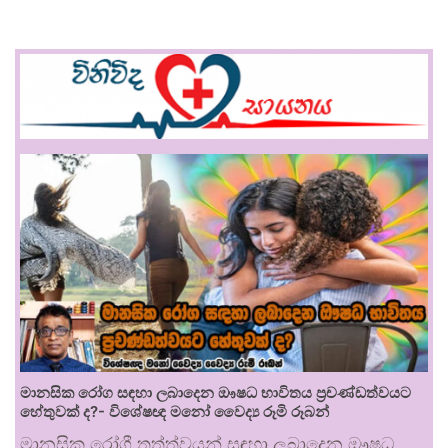
මානසික රෝග සඳහා ලබාදෙන ඖෂධ භාවිතය ප්‍රචණ්ඩත්වයට
හේතුවක් ද?- විශේෂඥ මනෝ වෛද්‍ය රූමි රූබන්
මානසික රෝගී තත්ත්වයන් සඳහා ලබාදෙන ඖෂධ