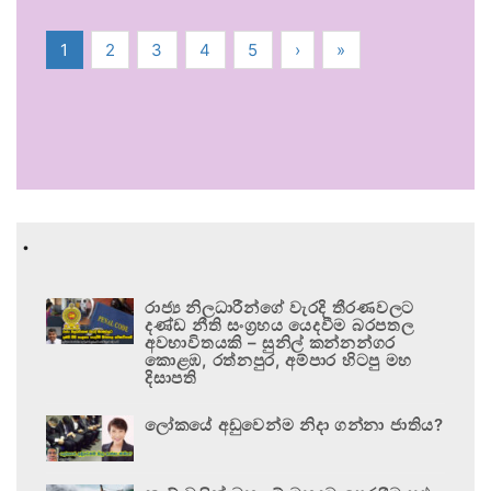
1
2
3
4
5
›
»
.
රාජ්‍ය නිලධාරීන්ගේ වැරදි තීරණවලට
දණ්ඩ නීති සංග්‍රහය යෙදවීම බරපතල
අවභාවිතයකි – සුනිල් කන්නන්ගර
කොළඹ, රත්නපුර, අම්පාර හිටපු මහ
දිසාපති
ලෝකයේ අඩුවෙන්ම නිදා ගන්නා ජාතිය?