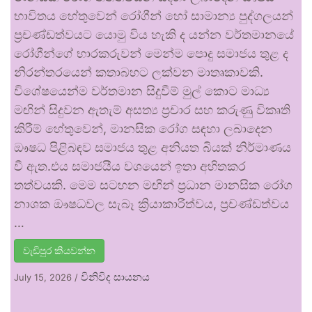
භාවිතය හේතුවෙන් රෝගීන් හෝ සාමාන්‍ය පුද්ගලයන්
ප්‍රචණ්ඩත්වයට යොමු විය හැකි ද යන්න වර්තමානයේ
රෝගීන්ගේ භාරකරුවන් මෙන්ම පොදු සමාජය තුළ ද
නිරන්තරයෙන් කතාබහට ලක්වන මාතෘකාවකි.
විශේෂයෙන්ම වර්තමාන සිදුවීම් මුල් කොට මාධ්‍ය
මඟින් සිදුවන ඇතැම් අසත්‍ය ප්‍රචාර සහ කරුණු විකෘති
කිරීම් හේතුවෙන්, මානසික රෝග සඳහා ලබාදෙන
ඖෂධ පිළිබඳව සමාජය තුළ අනියත බියක් නිර්මාණය
වී ඇත.එය සමාජයීය වශයෙන් ඉතා අහිතකර
තත්වයකි. මෙම සටහන මඟින් ප්‍රධාන මානසික රෝග
නාශක ඖෂධවල සැබෑ ක්‍රියාකාරීත්වය, ප්‍රචණ්ඩත්වය
…
වැඩිපුර කියවන්න
විනිවිද සායනය
July 15, 2026
/