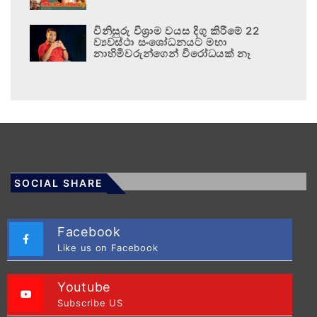
විනිසුරු විශ්‍රාම වයස දිගු කිරීමේ 22
ව්‍යවස්ථා සංශෝධනයට මහා
නාහිමිවරුන්ගෙන් විරෝධයක් නෑ
SOCIAL SHARE
Facebook
Like us on Facebook
Youtube
Subscribe US