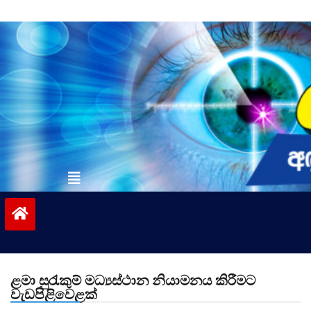
Skip
to
content
vinivida.lk
ළමා සුරැකුම් මධ්‍යස්ථාන නියාමනය කිරීමට
වැඩපිළිවෙළක්