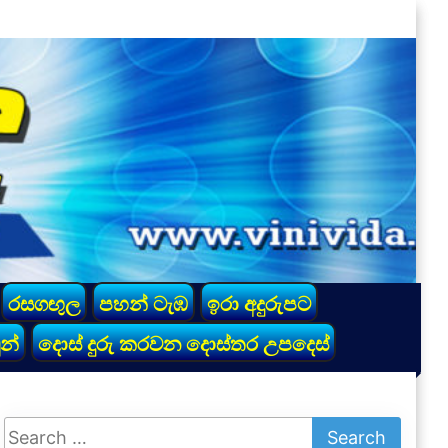
රසගඟුල
පහන් ටැඹ
ඉරා අදුරුපට
න්
දොස් දුරු කරවන දොස්තර උපදෙස්