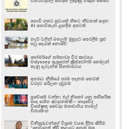
විශ්වවිද්‍යාල කඩඉම් ලකුණු නිකුත් කෙරේ
ගොවි ගතට සුවයත් හිතට නිවනත් සදන
AI ගොවිතැන ළඟදීම අපටත්
නැව් වලින් බහලුම් මුහුදට පෙරලීම සුළු
පටු දෙයක් නොවේ
හෝමර්ගේ සම්භාව්‍ය වීර කාව්‍යය
Odyssey ඇසුරෙන් ක්‍රිස්ටෝෆර් නෝලන්
තැනූ දැවැන්ත සිනමාපටය
අපරාධ නීතියේ පරම පදනම හෙවත්
වරදට සරිලන දඬුවම
ප්‍රවේසම් වන්න; එල් නිනෝ යනු පාරිසරික
හෘද රෝග අවදානමකි – හෘදවේද
විශේෂඥ වෛද්‍ය මහාචාර්ය නාමල්
විජයසිංහ
විනිසුරුවන්ගේ විශ්‍රාම වයස දීර්ඝ කිරීම
“දොවාගත් කිරි කළයට ගොම මුසු