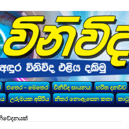
්
එතෙර - මෙතෙර
විනිවිද සායනය
හරිත දනව්ව
කය
උරුමයක අසිරිය
නිතර නොඇසෙන කතා
කාටූ
ෂ නිවේදනයක්