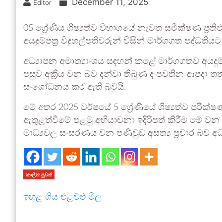
December 11, 2025
Editor
05 ශ්‍රේණිය ශිෂ්‍යත්ව විභාගයේ නැවත සමීක්ෂණ ප්‍රත
අයදුම්පත්‍ර විදුහල්පතිවරුන් විසින් මාර්ගගත පද්ධති
අධ්‍යාපන අමාත්‍යාංශය සඳහන් කළේ මාර්ගගතව අයදුම්
පසුව අක්‍රීය වන බව දන්වා තිබුණ ද පවතින ආපදා ත
සංශෝධනය කර ඇති බවයි.
මේ අතර 2025 වර්ෂයේ 5 ශ්‍රේණියේ ශිෂ්‍යත්ව පරීක්ෂ
ඇතුළත්වීමේ පළමු අභියාචනා ඉදිරිපත් කිරීම මේ 
මාධ්‍යවල සංසරණය වන පණිවුඩ අසත්‍ය ප්‍රචාර බව අධ්
කාලීන පුවත්
ඉහළ ගිය එළවළු මිල