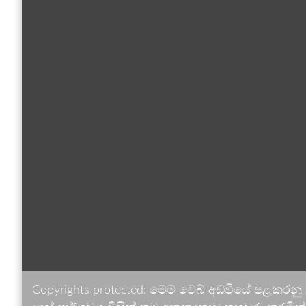
Copyrights protected: මෙම වෙබ් අඩවියේ පළකරනු