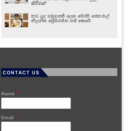
කිරීමක්”
නව යුද හමුදාපති ලෙස මේජර් ජෙනරාල්
නිලන්ත ප්‍රේමරත්න පත් කෙරේ
CONTACT US
Name
*
Email
*