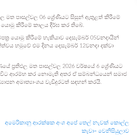
ිඵල මත පාසල්වල 06 ශ්‍රේණියට සිසුන් ඇතුළත් කිරීමේ
යට යොමු කිරීමේ කාලය දීර්ඝ කර තිබේ.
පත්‍ර යොමු කිරීමේ හැකියාව දෙසැම්බර් 05වනදායින්
ත්ත්වය හමුවේ එම දිනය දෙසැම්බර් 12වනදා දක්වා
ණයේ ප්‍රතිඵල මත පාසල්වල 2026 වර්ෂයේ 6 ශ්‍රේණියට
වන විට ආරම්භ කර නොමැති අතර ඒ සම්බන්ධයෙන් සමාජ
‍යාපන අමාත්‍යාංශය වැඩිදුරටත් සඳහන් කරයි.
අමෙරිකානු ආරක්ෂක අංශ අපේ තෙල් නැවක් කොල්ල
කෑවා- වෙනිසියුලාව