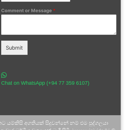
Comment or Message
*
Submit
Chat on WhatsApp (+94 77 359 6107)
 යම්කිසි අගතියක් සිදුවන්නේ නම් එම පුද්ගලයා