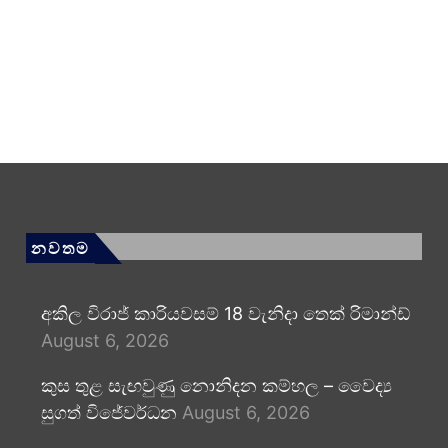
නවතම
අකිල විරාජ් කාරියවසම් 18 වැනිදා තෙක් රිමාන්ඩ්
August 6, 2026
කුස තුළ සැඟවුණු නොනිදන කම්හල – වෛද්‍ය
සුගත් විජේවර්ධන
August 6, 2026