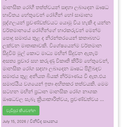
මානසික රෝගී තත්ත්වයන් සඳහා ලබාදෙන ඖෂධ
භාවිතය හේතුවෙන් රෝගීන් හෝ සාමාන්‍ය
පුද්ගලයන් ප්‍රචණ්ඩත්වයට යොමු විය හැකි ද යන්න
වර්තමානයේ රෝගීන්ගේ භාරකරුවන් මෙන්ම
පොදු සමාජය තුළ ද නිරන්තරයෙන් කතාබහට
ලක්වන මාතෘකාවකි. විශේෂයෙන්ම වර්තමාන
සිදුවීම් මුල් කොට මාධ්‍ය මඟින් සිදුවන ඇතැම්
අසත්‍ය ප්‍රචාර සහ කරුණු විකෘති කිරීම් හේතුවෙන්,
මානසික රෝග සඳහා ලබාදෙන ඖෂධ පිළිබඳව
සමාජය තුළ අනියත බියක් නිර්මාණය වී ඇත.එය
සමාජයීය වශයෙන් ඉතා අහිතකර තත්වයකි. මෙම
සටහන මඟින් ප්‍රධාන මානසික රෝග නාශක
ඖෂධවල සැබෑ ක්‍රියාකාරීත්වය, ප්‍රචණ්ඩත්වය …
වැඩිපුර කියවන්න
විනිවිද සායනය
July 15, 2026
/