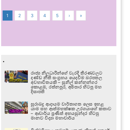
1
2
3
4
5
›
»
.
රාජ්‍ය නිලධාරීන්ගේ වැරදි තීරණවලට
දණ්ඩ නීති සංග්‍රහය යෙදවීම බරපතල
අවභාවිතයකි – සුනිල් කන්නන්ගර
කොළඹ, රත්නපුර, අම්පාර හිටපු මහ
දිසාපති
සුරාබදු ආදායම වාර්තාගත ලෙස ඉහළ
යාම සහ ආත්මභක්ෂක උරගයාගේ කතාව
– ආචාර්ය ප්‍රණීත් අභයසුන්දර හිටපු
මානව විද්‍යා මහාචාර්ය