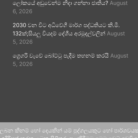
ලෝකයේ අඩුවෙන්ම නිදා ගන්නා ජාතිය?
August
6, 2026
2030 වන විට අධිවේගී මාර්ග පද්ධතියට කි.මී.
132ක්;සියලු වියදම් දේශීය අරමුදල්වලින්
August
5, 2026
ග්‍රෙගරි වැවේ බෝට්ටු පැදීම තහනම් කරයි
August
5, 2026
 ලබන කිනම් හෝ දෙයකින් යම් පුද්ගලයකුට හෝ පාර්ශවයකට