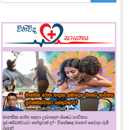
මානසික රෝග සඳහා ලබාදෙන ඖෂධ භාවිතය
ප්‍රචණ්ඩත්වයට හේතුවක් ද?- විශේෂඥ මනෝ වෛද්‍ය රූමි
රූබන්