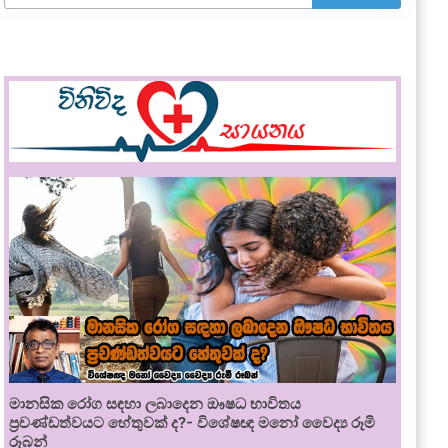
මානසික රෝග සඳහා ලබාදෙන ඖෂධ භාවිතය
ප්‍රචණ්ඩත්වයට හේතුවක් ද?- විශේෂඥ මනෝ වෛද්‍ය රූමි
රූබන්