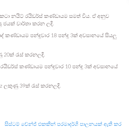
ටා නයිට් රයිඩර්ස් කණ්ඩායම සමත් විය. ඒ අනුව
 ජයක් වාර්තා කරන ලදි.
බාද් කණ්ඩායම පන්දුවාර 18 පන්දු 3ක් අවසානයේ සියලු
 20ක් රැස් කරනලදි.
යිඩර්ස් කණ්ඩායම පන්දුවාර 10 පන්දු 3ක් අවසානයේ
z ලකුණු 39ක් රැස් කරනලදි.
සිස්ටම් චේන්ජ් එකකින් පරමාදර්ශි පාලනයක් ඇති කර