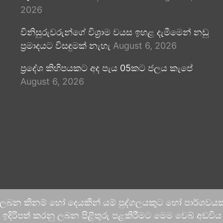
2026
විනිසුරුවරුන්ගේ විශ්‍රාම වයස ඉහළ දැමීමෙන් නඩු
ප්‍රමාදයට විසඳුමක් නැහැ
August 6, 2026
ප්‍රදේශ කිහිපයකට අද පැය 05කට ජලය කැපේ
August 6, 2026
 ලබන කිනම් හෝ දෙයකින් යම් පුද්ගලයකුට හෝ පාර්ශවයකට
දිරිපත් කරනු ලබන පිළිතුරු පළකිරීමට මෙම වෙබ් අඩවිය ආච