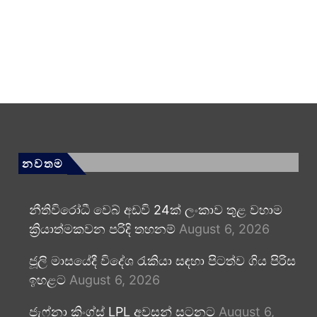
නවතම
නීතිවිරෝධී වෙබ් අඩවි 24ක් ලංකාව තුළ වහාම
ක්‍රියාත්මකවන පරිදි තහනම්
August 6, 2026
ජූලි මාසයේදී විදේශ රැකියා සඳහා පිටත්ව ගිය පිරිස
ඉහළට
August 6, 2026
ජැෆ්නා කිංග්ස් LPL අවසන් සටනට
August 6,