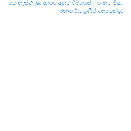
ගත හැකිද? බුදු දහමට අනුව විමසුමක් – මානව විද්‍යා
මහාචාර්ය ප්‍රණීත් අභයසුන්දර