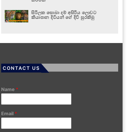
සිරිලක සොබා දම් අසිරිය ලොවට
කියාපාන දිවියන් ගේ දිවි සුරකිමු
CONTACT US
Name
*
Email
*