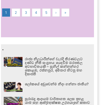
1
2
3
4
5
›
»
.
රාජ්‍ය නිලධාරීන්ගේ වැරදි තීරණවලට
දණ්ඩ නීති සංග්‍රහය යෙදවීම බරපතල
අවභාවිතයකි – සුනිල් කන්නන්ගර
කොළඹ, රත්නපුර, අම්පාර හිටපු මහ
දිසාපති
ලෝකයේ අඩුවෙන්ම නිදා ගන්නා ජාතිය?
සුරාබදු ආදායම වාර්තාගත ලෙස ඉහළ
යාම සහ ආත්මභක්ෂක උරගයාගේ කතාව