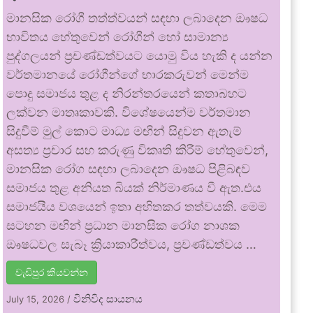
මානසික රෝගී තත්ත්වයන් සඳහා ලබාදෙන ඖෂධ
භාවිතය හේතුවෙන් රෝගීන් හෝ සාමාන්‍ය
පුද්ගලයන් ප්‍රචණ්ඩත්වයට යොමු විය හැකි ද යන්න
වර්තමානයේ රෝගීන්ගේ භාරකරුවන් මෙන්ම
පොදු සමාජය තුළ ද නිරන්තරයෙන් කතාබහට
ලක්වන මාතෘකාවකි. විශේෂයෙන්ම වර්තමාන
සිදුවීම් මුල් කොට මාධ්‍ය මඟින් සිදුවන ඇතැම්
අසත්‍ය ප්‍රචාර සහ කරුණු විකෘති කිරීම් හේතුවෙන්,
මානසික රෝග සඳහා ලබාදෙන ඖෂධ පිළිබඳව
සමාජය තුළ අනියත බියක් නිර්මාණය වී ඇත.එය
සමාජයීය වශයෙන් ඉතා අහිතකර තත්වයකි. මෙම
සටහන මඟින් ප්‍රධාන මානසික රෝග නාශක
ඖෂධවල සැබෑ ක්‍රියාකාරීත්වය, ප්‍රචණ්ඩත්වය …
වැඩිපුර කියවන්න
විනිවිද සායනය
July 15, 2026
/