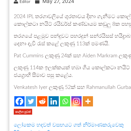
May 27, 2024
Editor
2024 IPL තරගාවලියේ ශුරතාවය දිනා ගැනීමට කොල්ක
කොල්කටා නයිට් රයිඩර්ස් කණ්ඩායම කඩුලු 8ක පහසු
තරගයේ පළමුව පන්දුවට පහරදුන් සන්රයිසස් හයිද්‍රා
දෙනා දැවී රැස් කළේ ලකුණු 113ක් පමණයි.
Pat Cummins ලකුණු 24ක් සහ Aiden Markram ලකුණු
ලකුණු 114ක ඉලක්කයක් හඹා ගිය කොල්කටා නයිට් ර
ජයග්‍රාහී සීමාව පසු කළේය.
Venkatesh Iyer ලකුණු 52ක් සහ Rahmanullah Gurba
කාලීන පුවත්
ලෝකෙම හදවත් වසඟයට ගත් නිර්මාණකරුවෙකු