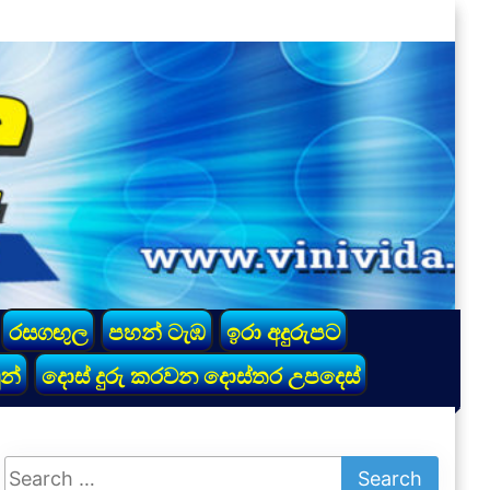
රසගඟුල
පහන් ටැඹ
ඉරා අදුරුපට
න්
දොස් දුරු කරවන දොස්තර උපදෙස්