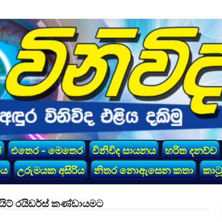
්
එතෙර - මෙතෙර
විනිවිද සායනය
හරිත දනව්ව
කය
උරුමයක අසිරිය
නිතර නොඇසෙන කතා
කාටූ
ට් රයිඩර්ස් කණ්ඩායමට