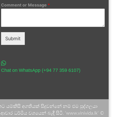
Comment or Message
*
Submit
Chat on WhatsApp (+94 77 359 6107)
 යම්කිසි අගතියක් සිදුවන්නේ නම් එම පුද්ගලයා
ාර ධර්මීය වශයෙන් බැඳී සිටී. 'www.vinivida.lk' ©