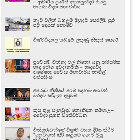
– ආචාර්ය ප්‍රණීත් අභයසුන්දර හිටපු
මානව විද්‍යා මහාචාර්ය
නැව් වලින් බහලුම් මුහුදට පෙරලීම සුළු
පටු දෙයක් නොවේ
විශ්වවිද්‍යාල කඩඉම් ලකුණු නිකුත් කෙරේ
ප්‍රවේසම් වන්න; එල් නිනෝ යනු පාරිසරික
හෘද රෝග අවදානමකි – හෘදවේද
විශේෂඥ වෛද්‍ය මහාචාර්ය නාමල්
විජයසිංහ
අපරාධ නීතියේ පරම පදනම හෙවත්
වරදට සරිලන දඬුවම
කුස තුළ සැඟවුණු නොනිදන කම්හල –
වෛද්‍ය සුගත් විජේවර්ධන
විනිසුරුවන්ගේ විශ්‍රාම වයස දීර්ඝ කිරීම
“දොවාගත් කිරි කළයට ගොම මුසු
කිරීමක්”