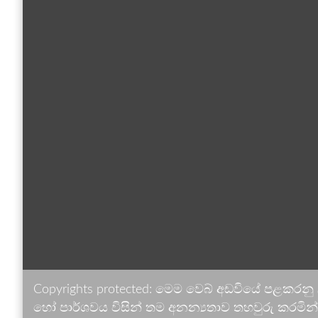
Copyrights protected: මෙම වෙබ් අඩවියේ පළකරනු
හෝ පාර්ශවය විසින් තම අනන්‍යතාව තහවුරු කරමින් ඉ