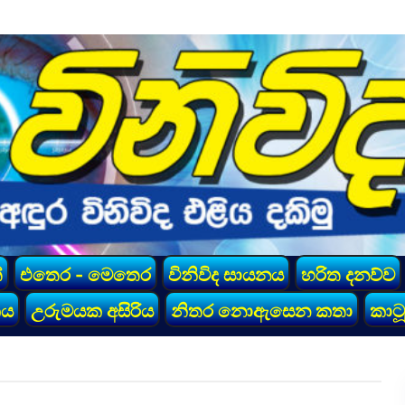
්
එතෙර - මෙතෙර
විනිවිද සායනය
හරිත දනව්ව
කය
උරුමයක අසිරිය
නිතර නොඇසෙන කතා
කාටූ