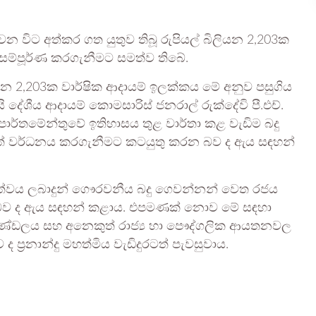
න විට අත්කර ගත යුතුව තිබූ රුපියල් බිලියන 2,203ක
 සම්පූර්ණ කරගැනීමට සමත්ව තිබේ.
ියන 2,203ක වාර්ෂික ආදායම් ඉලක්කය මේ අනුව පසුගිය
යි දේශීය ආදායම් කොමසාරිස් ජනරාල් රුක්දේවි පී.එච්.
 දෙපාර්තමේන්තුවේ ඉතිහාසය තුළ වාර්තා කළ වැඩිම බදු
ුරටත් වර්ධනය කරගැනීමට කටයුතු කරන බව ද ඇය සඳහන්
ායකත්වය ලබාදුන් ගෞරවනීය බදු ගෙවන්නන් වෙත රජය
න බව ද ඇය සඳහන් කළාය. එපමණක් නොව මේ සඳහා
 මණ්ඩලය සහ අනෙකුත් රාජ්‍ය හා පෞද්ගලික ආයතනවල
්‍රනාන්දු මහත්මිය වැඩිදුරටත් පැවසුවාය.