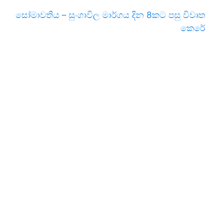
සෝමාවතිය – සුංගාවිල මාර්ගය දින 8කට පසු විවෘත
කෙරේ