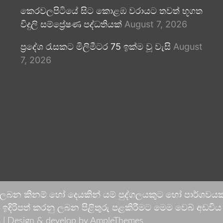
කෙරවලපිටියේ සිට කොළඹ වරායට තවත් භූගත
විදුලි සම්ප්‍රේෂණ පද්ධතියක්
August 7, 2026
ප්‍රදේශ රැසකට මිලිමීටර 75 ඉක්ම වූ වැසි
August
7, 2026
 ලබන කිනම් හෝ දෙයකින් යම් පුද්ගලයකුට හෝ පාර්ශවයකට
දිරිපත් කරනු ලබන පිළිතුරු පළකිරීමට මෙම වෙබ් අඩවිය ආච
 |
Design & develop by AmpleThemes