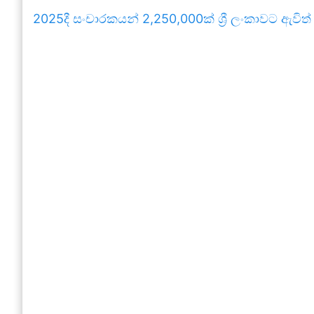
2025දී සංචාරකයන් 2,250,000ක් ශ්‍රී ලංකාවට ඇවිත්