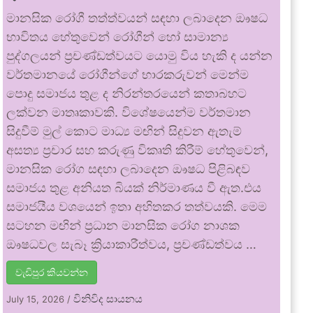
මානසික රෝගී තත්ත්වයන් සඳහා ලබාදෙන ඖෂධ
භාවිතය හේතුවෙන් රෝගීන් හෝ සාමාන්‍ය
පුද්ගලයන් ප්‍රචණ්ඩත්වයට යොමු විය හැකි ද යන්න
වර්තමානයේ රෝගීන්ගේ භාරකරුවන් මෙන්ම
පොදු සමාජය තුළ ද නිරන්තරයෙන් කතාබහට
ලක්වන මාතෘකාවකි. විශේෂයෙන්ම වර්තමාන
සිදුවීම් මුල් කොට මාධ්‍ය මඟින් සිදුවන ඇතැම්
අසත්‍ය ප්‍රචාර සහ කරුණු විකෘති කිරීම් හේතුවෙන්,
මානසික රෝග සඳහා ලබාදෙන ඖෂධ පිළිබඳව
සමාජය තුළ අනියත බියක් නිර්මාණය වී ඇත.එය
සමාජයීය වශයෙන් ඉතා අහිතකර තත්වයකි. මෙම
සටහන මඟින් ප්‍රධාන මානසික රෝග නාශක
ඖෂධවල සැබෑ ක්‍රියාකාරීත්වය, ප්‍රචණ්ඩත්වය …
වැඩිපුර කියවන්න
විනිවිද සායනය
July 15, 2026
/