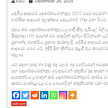
December 26, 2025
Editor
දේශීය ආදායම් දෙපාර්තමේන්තුව 2025 වසර අවසන් ව
වාර්ෂික ආදායම් ඉලක්කය දෙසැම්බර් 19දා වන විටම
රජය තම දෙපාර්තමේන්තුවට ලබාදී තිබූ රුපියල් බිල
සිකුරාදා (19) ජයගත් බව සතුටින් දන්වා සිටින්නේ යැ
ප්‍රනාන්දු මහත්මිය ප්‍රකාශ කරනලදි. දේශීය ආදායම්
ආදායම මෙය වේ. ඉදිරි දින කිහිපය තුළදී එය තවද
කළාය.
මේ සඳහා සෘජු හා වක්‍ර බදු ලෙස බදු ගෙවීමෙන් ද
සහ දෙපාර්තමේන්තුව වෙනුවෙන් ස්තූතිය පුද කර
දායකත්වය ලබාදුන් තම දෙපාර්තමේන්තුවේ කාර්ය
කාර්ය මණ්ඩලවලට ද බෙහෙවින් ස්තූතිවන්ත වන බව ද ප
කාලීන පුවත්