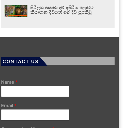
සිරිලක සොබා දම් අසිරිය ලොවට
කියාපාන දිවියන් ගේ දිවි සුරකිමු
CONTACT US
Name
*
Email
*