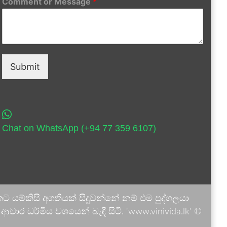
Comment or Message
*
Submit
Chat on WhatsApp (+94 77 359 6107)
 යම්කිසි අගතියක් සිදුවන්නේ නම් එම පුද්ගලයා
ාර ධර්මීය වශයෙන් බැඳී සිටී. 'www.vinivida.lk' ©