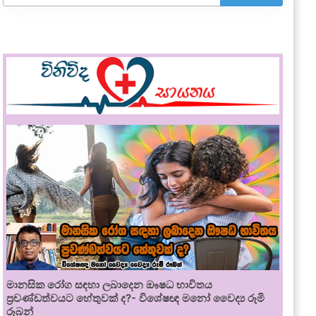
මානසික රෝග සඳහා ලබාදෙන ඖෂධ භාවිතය
ප්‍රචණ්ඩත්වයට හේතුවක් ද?- විශේෂඥ මනෝ වෛද්‍ය රූමි
රූබන්