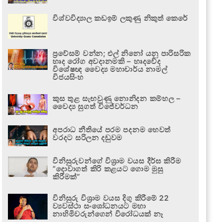
විශ්වවිද්‍යාල කඩඉම් ලකුණු නිකුත් කෙරේ
ප්‍රවේසම් වන්න; එල් නිනෝ යනු පාරිසරික
හෘද රෝග අවදානමකි – හෘදවේද
විශේෂඥ වෛද්‍ය මහාචාර්ය නාමල්
විජයසිංහ
කුස තුළ සැඟවුණු නොනිදන කම්හල –
වෛද්‍ය සුගත් විජේවර්ධන
අපරාධ නීතියේ පරම පදනම හෙවත්
වරදට සරිලන දඬුවම
විනිසුරුවන්ගේ විශ්‍රාම වයස දීර්ඝ කිරීම
“දොවාගත් කිරි කළයට ගොම මුසු
කිරීමක්”
විනිසුරු විශ්‍රාම වයස දිගු කිරීමේ 22
ව්‍යවස්ථා සංශෝධනයට මහා
නාහිමිවරුන්ගෙන් විරෝධයක් නෑ