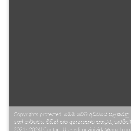
Copyrights protected: මෙම වෙබ් අඩවියේ පළකරනු
හෝ පාර්ශවය විසින් තම අනන්‍යතාව තහවුරු කරමින් ඉ
2021- 2024| Contact Us - editor.vinivida@gmail.com