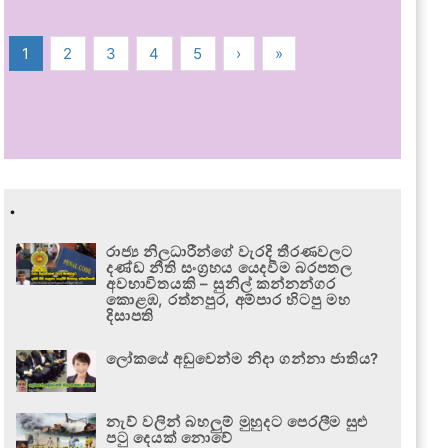
1
2
3
4
5
›
»
.
රාජ්‍ය නිලධාරීන්ගේ වැරදි තීරණවලට
දණ්ඩ නීති සංග්‍රහය යෙදවීම බරපතල
අවභාවිතයකි – සුනිල් කන්නන්ගර
කොළඹ, රත්නපුර, අම්පාර හිටපු මහ
දිසාපති
ලෝකයේ අඩුවෙන්ම නිදා ගන්නා ජාතිය?
නැව් වලින් බහලුම් මුහුදට පෙරලීම සුළු
පටු දෙයක් නොවේ