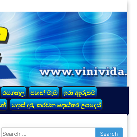
රසගඟුල
පහන් ටැඹ
ඉරා අදුරුපට
න්
දොස් දුරු කරවන දොස්තර උපදෙස්