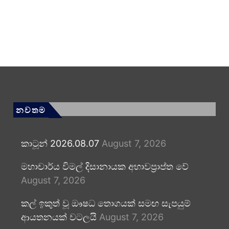
නවතම
කාටූන් 2026.08.07
August 7, 2026
මහාචාර්ය විමල් දිසානායක අභාවප්‍රාප්ත වේ
August 7, 2026
කල් ඉකුත් වූ ඖෂධ තොගයක් සමඟ සැපයුම්
ආයතනයක් වටලයි
August 7, 2026