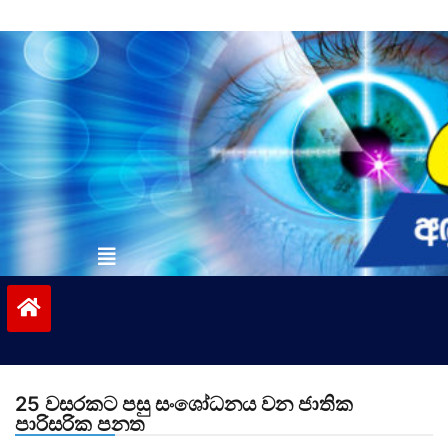
Skip
to
content
vinivida.lk
25 වසරකට පසු සංශෝධනය වන ජාතික
පාරිසරික පනත