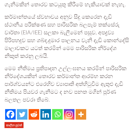
ගැනීමකින් තොරව කටයුතු කිරීමේ හැකියාවක් නැහැ.
කර්මාන්තයේ ස්වභාවය අනුව සිදු කෙරෙන දැඩි
ස්ථානීය පරීක්ෂණ සහ පාරිසරික බලපෑම් තක්සේරු
වාර්තා (EIA/IEE) සලකා බැලීමෙන් පසුව, අපද්‍රව්‍ය
පිරිපහදුව සහ ශබ්ද,දුමාර පාලනය වැනි දැඩි කොන්දේසි
මාලාවකට යටත් කරමින් මෙම පාරිසරික නිර්දේශ
නිකුත් කරනු ලබයි.
මෙම නීතිමය ප්‍රතිපාදන උල්ලංඝනය කරමින් පාරිසරික
නිර්දේශයකින් තොරව කර්මාන්ත ආරම්භ කරන
පාර්ශ්වයන්ට එරෙහිව ව්‍යාපෘති අත්හිටුවීම ඇතුළු දැඩි
නීතිමය පියවර ගැනීමට ද නව පනත මගින් පූර්ණ
බලතල පවරා තිබේ.
කාලීන පුවත්