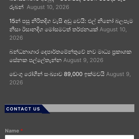
රූබන්
August 10, 2026
15න් පසු නිරිතදිග වැසි අඩු වෙයි: එල් නිනෝ බලපෑම
නිසා ඊසානදිග මෝසමටත් තර්ජනයක්
August 10,
2026
බන්ධනාගාර දෙපාර්තමේන්තුවේ නව මාධ්‍ය ප්‍රකාශක
සේනක පල්ලේතැන්න
August 9, 2026
ඩෙංගු රෝගීන් සංඛ්‍යාව 89,000 ඉක්මවයි
August 9,
2026
CONTACT US
Name
*