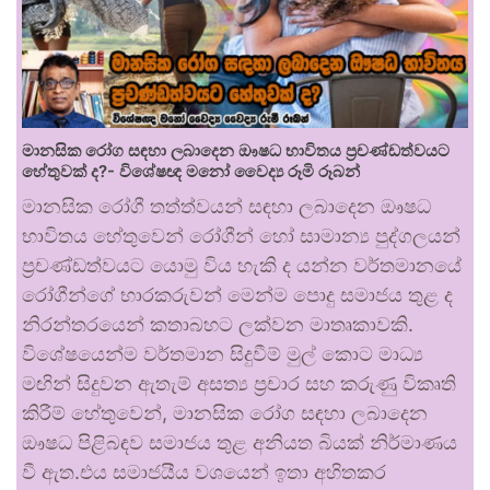
මානසික රෝග සඳහා ලබාදෙන ඖෂධ භාවිතය ප්‍රචණ්ඩත්වයට
හේතුවක් ද?- විශේෂඥ මනෝ වෛද්‍ය රූමි රූබන්
මානසික රෝගී තත්ත්වයන් සඳහා ලබාදෙන ඖෂධ
භාවිතය හේතුවෙන් රෝගීන් හෝ සාමාන්‍ය පුද්ගලයන්
ප්‍රචණ්ඩත්වයට යොමු විය හැකි ද යන්න වර්තමානයේ
රෝගීන්ගේ භාරකරුවන් මෙන්ම පොදු සමාජය තුළ ද
නිරන්තරයෙන් කතාබහට ලක්වන මාතෘකාවකි.
විශේෂයෙන්ම වර්තමාන සිදුවීම් මුල් කොට මාධ්‍ය
මඟින් සිදුවන ඇතැම් අසත්‍ය ප්‍රචාර සහ කරුණු විකෘති
කිරීම් හේතුවෙන්, මානසික රෝග සඳහා ලබාදෙන
ඖෂධ පිළිබඳව සමාජය තුළ අනියත බියක් නිර්මාණය
වී ඇත.එය සමාජයීය වශයෙන් ඉතා අහිතකර