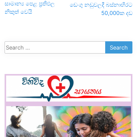
සාමාන්‍ය පෙළ ප්‍රතිඵල
ඩෙංගු නඩුවලදී බස්නාහිරට
නිකුත් වෙයි
50,000ක දඩ