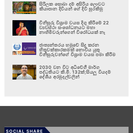
සිරිලක සොබා දම් අසිරිය ලොවට
කියාපාන දිවියන් ගේ දිවි සුරකිමු
විනිසුරු විශ්‍රාම වයස දිගු කිරීමේ 22
ව්‍යවස්ථා සංශෝධනයට මහා
නාහිමිවරුන්ගෙන් විරෝධයක් නෑ
ජාත්‍යන්තරය හමුවේ සිදු කරන
හිතුවක්කාරකමක් නොවිය යුතු
විනිසුරුවන්ගේ විශ්‍රාම වයස පමා කිරීම
2030 වන විට අධිවේගී මාර්ග
පද්ධතියට කි.මී. 132ක්;සියලු වියදම්
දේශීය අරමුදල්වලින්
SOCIAL SHARE