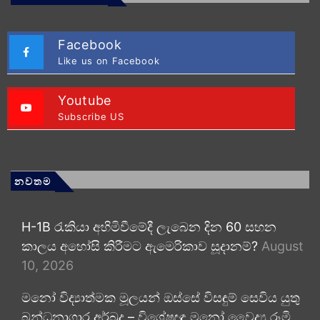
Facebook
Like us on Facebook
Youtube
Subscribe US
නවතම
H-1B රැකියා අහිමිවීමේදී ලැබෙන දින 60 සහන
කාලය අහෝසි කිරීමට ඇමෙරිකාව සූදානම්?
August
10, 2026
මනෝ විද්‍යාත්මක මූලයන් ඔස්සේ විසඳුම් සෙවිය යුතු
බන්ධනාගාර අර්බුද – විශේෂඥ මනෝ වෛද්‍ය රූමි