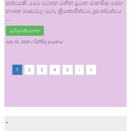
තත්වයකි. මෙම සටහන මඟින් ප්‍රධාන මානසික රෝග
නාශක ඖෂධවල සැබෑ ක්‍රියාකාරීත්වය, ප්‍රචණ්ඩත්වය
…
වැඩිපුර කියවන්න
විනිවිද සායනය
July 15, 2026
/
1
2
3
4
5
›
»
.