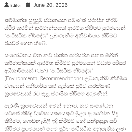
June 20, 2026
Editor
කර්මාන්ත සුදුසුම ස්ථානයක පමණක් ස්ථාපිත කිරීම
ස්ථිර කරමින් කර්මාන්තයක් ආරම්භ කිරීමට ප්‍රථමයෙන්
“පාරිසරික නිර්දේශ” ලබාගැනීම අනිවාර්යය කිරීමට
පියවර ගෙන තිබේ.
සංශෝධනය වන නව ජාතික පාරිසරික පනත මගින්
කර්මාන්තයක් ආරම්භ කිරීමට ප්‍රථමයෙන් මධ්‍යම පරිසර
අධිකාරියෙන් (CEA) “පාරිසරික නිර්දේශ”
(Environmental Recommendations) ලබාගැනීම නීතිමය
වශයෙන් අනිවාර්ය කර ඇත්තේ පූර්ව ආරක්ෂණ
ක්‍රමවේදයක් රට තුළ ස්ථාපිත කිරීමේ අරමුණින්.
පැරණි ක්‍රමවේදයන් මෙන් නොව, නව සංශෝධන
යටතේ කිසිදු ව්‍යවසායකයෙකුට මූල්‍ය ආයෝජන සිදු
කිරීමට, ගොඩනැගිලි ඉදි කිරීමට හෝ යන්ත්‍රසූත්‍ර සවි
කිරීමට ප්‍රථමයෙන් මෙම පූර්ව පාරිසරික අනුමැතිය ලබා