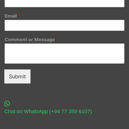
Email
*
Comment or Message
*
Submit
Chat on WhatsApp (+94 77 359 6107)