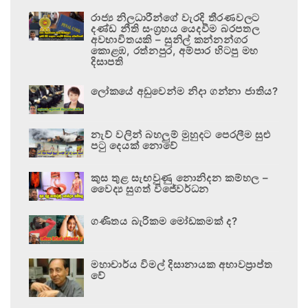
රාජ්‍ය නිලධාරීන්ගේ වැරදි තීරණවලට
දණ්ඩ නීති සංග්‍රහය යෙදවීම බරපතල
අවභාවිතයකි – සුනිල් කන්නන්ගර
කොළඹ, රත්නපුර, අම්පාර හිටපු මහ
දිසාපති
ලෝකයේ අඩුවෙන්ම නිදා ගන්නා ජාතිය?
නැව් වලින් බහලුම් මුහුදට පෙරලීම සුළු
පටු දෙයක් නොවේ
කුස තුළ සැඟවුණු නොනිදන කම්හල –
වෛද්‍ය සුගත් විජේවර්ධන
ගණිතය බැරිකම මෝඩකමක් ද?
මහාචාර්ය විමල් දිසානායක අභාවප්‍රාප්ත
වේ