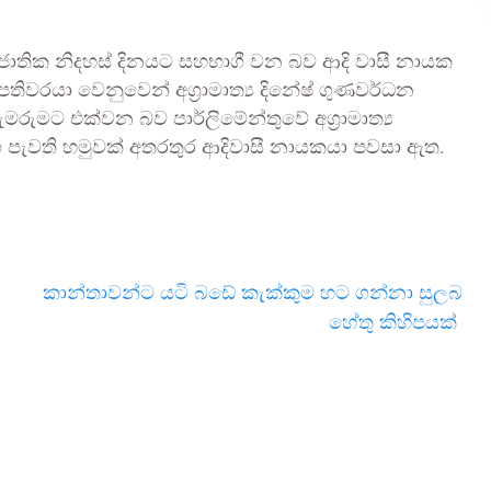
නි ජාතික නිදහස් දිනයට සහභාගී වන බව ආදි වාසී නායක
තිවරයා වෙනුවෙන් අග‍්‍රාමාත්‍ය දිනේෂ් ගුණවර්ධන
ුමට එක්වන බව පාර්ලිමේන්තුවේ අග‍්‍රාමාත්‍ය
 පැවති හමුවක් අතරතුර ආදිවාසී නායකයා පවසා ඇත.
කාන්තාවන්ට යටි බඩේ කැක්කුම හට ගන්නා සුලබ
හේතු කිහිපයක්