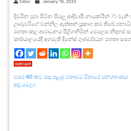
January 18, 2023
Editor
දිවයින පුරා සිටින සියලූ ආදිවාසී නායකයින් 75 වැ
ඌරුවරිගේ වන්නිල ඇත්තන් ප‍්‍රකාශ කර තිබේ.ජනාධිප
මහතා කළ ආරාධනය පිළිගනිමින් මෙලෙස නිදහස් සැමර
කාර්යාලයේදී අගමැති දිනේෂ් ගුණවර්ධන මහතා සමග
කාලීන පුවත්
වසර 60 කට පසු පළමු වතාවට චීනයේ ජනගහණය
අඩු වෙලා