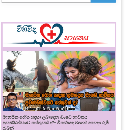
මානසික රෝග සඳහා ලබාදෙන ඖෂධ භාවිතය
ප්‍රචණ්ඩත්වයට හේතුවක් ද?- විශේෂඥ මනෝ වෛද්‍ය රූමි
රූබන්