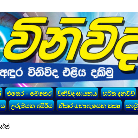
්
එතෙර - මෙතෙර
විනිවිද සායනය
හරිත දනව්ව
කය
උරුමයක අසිරිය
නිතර නොඇසෙන කතා
කාටූ
යෝත්