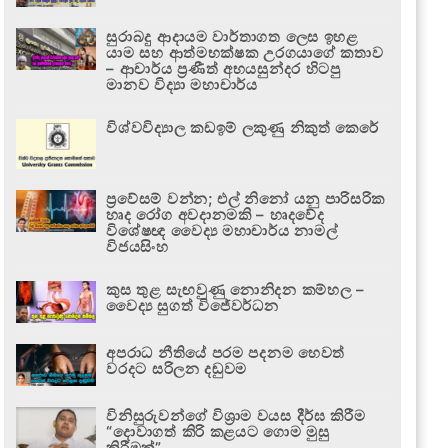
සුරාබදු ආදායම වාර්තාගත ලෙස ඉහළ
යාම සහ ආත්මභක්ෂක උරගයාගේ කතාව
– ආචාර්ය ප්‍රණීත් අභයසුන්දර හිටපු
මානව විද්‍යා මහාචාර්ය
විශ්වවිද්‍යාල කඩඉම් ලකුණු නිකුත් කෙරේ
ප්‍රවේසම් වන්න; එල් නිනෝ යනු පාරිසරික
හෘද රෝග අවදානමකි – හෘදවේද
විශේෂඥ වෛද්‍ය මහාචාර්ය නාමල්
විජයසිංහ
කුස තුළ සැඟවුණු නොනිදන කම්හල –
වෛද්‍ය සුගත් විජේවර්ධන
අපරාධ නීතියේ පරම පදනම හෙවත්
වරදට සරිලන දඬුවම
විනිසුරුවන්ගේ විශ්‍රාම වයස දීර්ඝ කිරීම
“දොවාගත් කිරි කළයට ගොම මුසු
කිරීමක්”