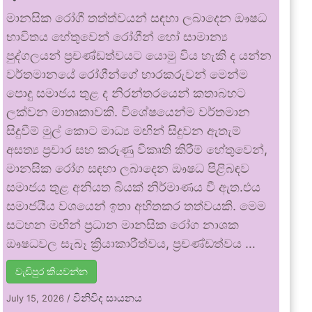
මානසික රෝගී තත්ත්වයන් සඳහා ලබාදෙන ඖෂධ
භාවිතය හේතුවෙන් රෝගීන් හෝ සාමාන්‍ය
පුද්ගලයන් ප්‍රචණ්ඩත්වයට යොමු විය හැකි ද යන්න
වර්තමානයේ රෝගීන්ගේ භාරකරුවන් මෙන්ම
පොදු සමාජය තුළ ද නිරන්තරයෙන් කතාබහට
ලක්වන මාතෘකාවකි. විශේෂයෙන්ම වර්තමාන
සිදුවීම් මුල් කොට මාධ්‍ය මඟින් සිදුවන ඇතැම්
අසත්‍ය ප්‍රචාර සහ කරුණු විකෘති කිරීම් හේතුවෙන්,
මානසික රෝග සඳහා ලබාදෙන ඖෂධ පිළිබඳව
සමාජය තුළ අනියත බියක් නිර්මාණය වී ඇත.එය
සමාජයීය වශයෙන් ඉතා අහිතකර තත්වයකි. මෙම
සටහන මඟින් ප්‍රධාන මානසික රෝග නාශක
ඖෂධවල සැබෑ ක්‍රියාකාරීත්වය, ප්‍රචණ්ඩත්වය …
වැඩිපුර කියවන්න
විනිවිද සායනය
July 15, 2026
/