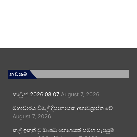
නවතම
කාටූන් 2026.08.07
August 7, 2026
මහාචාර්ය විමල් දිසානායක අභාවප්‍රාප්ත වේ
August 7, 2026
කල් ඉකුත් වූ ඖෂධ තොගයක් සමඟ සැපයුම්