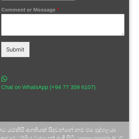
Comment or Message
*
Submit
Chat on WhatsApp (+94 77 359 6107)
 යම්කිසි අගතියක් සිදුවන්නේ නම් එම පුද්ගලයා
ාර ධර්මීය වශයෙන් බැඳී සිටී. 'www.vinivida.lk' ©