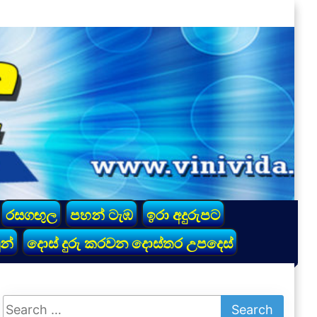
රසගඟුල
පහන් ටැඹ
ඉරා අදුරුපට
න්
දොස් දුරු කරවන දොස්තර උපදෙස්