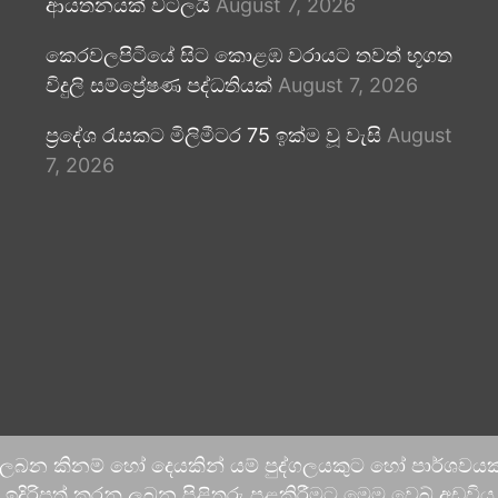
ආයතනයක් වටලයි
August 7, 2026
කෙරවලපිටියේ සිට කොළඹ වරායට තවත් භූගත
විදුලි සම්ප්‍රේෂණ පද්ධතියක්
August 7, 2026
ප්‍රදේශ රැසකට මිලිමීටර 75 ඉක්ම වූ වැසි
August
7, 2026
 ලබන කිනම් හෝ දෙයකින් යම් පුද්ගලයකුට හෝ පාර්ශවයකට
දිරිපත් කරනු ලබන පිළිතුරු පළකිරීමට මෙම වෙබ් අඩවිය ආච