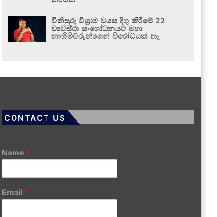
විනිසුරු විශ්‍රාම වයස දිගු කිරීමේ 22
ව්‍යවස්ථා සංශෝධනයට මහා
නාහිමිවරුන්ගෙන් විරෝධයක් නෑ
CONTACT US
Name
*
Email
*