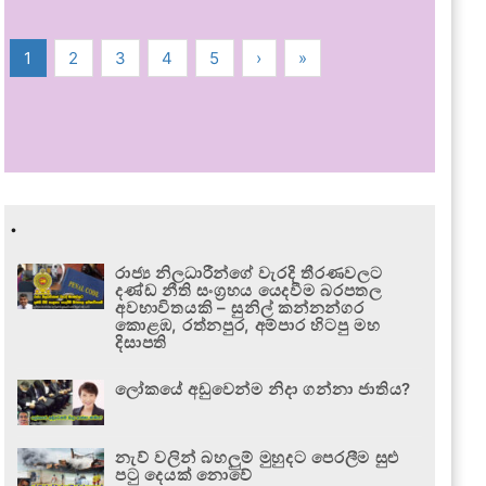
1
2
3
4
5
›
»
.
රාජ්‍ය නිලධාරීන්ගේ වැරදි තීරණවලට
දණ්ඩ නීති සංග්‍රහය යෙදවීම බරපතල
අවභාවිතයකි – සුනිල් කන්නන්ගර
කොළඹ, රත්නපුර, අම්පාර හිටපු මහ
දිසාපති
ලෝකයේ අඩුවෙන්ම නිදා ගන්නා ජාතිය?
නැව් වලින් බහලුම් මුහුදට පෙරලීම සුළු
පටු දෙයක් නොවේ