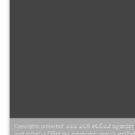
Copyrights protected: මෙම වෙබ් අඩවියේ පළකරනු
හෝ පාර්ශවය විසින් තම අනන්‍යතාව තහවුරු කරමින් ඉ