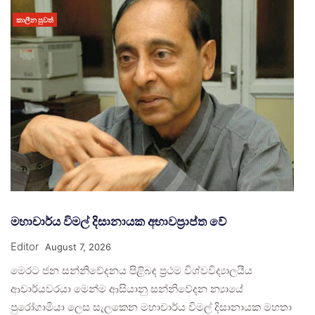
කාලීන පුවත්
මහාචාර්ය විමල් දිසානායක අභාවප්‍රාප්ත වේ
Editor
August 7, 2026
මෙරට ජන සන්නිවේදනය පිළිබඳ ප්‍රථම විශ්වවිද්‍යාලයීය
ආචාර්යවරයා මෙන්ම ආසියානු සන්නිවේදන න්‍යායේ
පුරෝගාමියා ලෙස සැලකෙන මහාචාර්ය විමල් දිසානායක මහතා