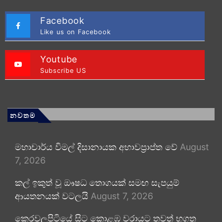
Facebook
Like us on Facebook
Youtube
Subscribe US
නවතම
මහාචාර්ය විමල් දිසානායක අභාවප්‍රාප්ත වේ
August
7, 2026
කල් ඉකුත් වූ ඖෂධ තොගයක් සමඟ සැපයුම්
ආයතනයක් වටලයි
August 7, 2026
කෙරවලපිටියේ සිට කොළඹ වරායට තවත් භූගත