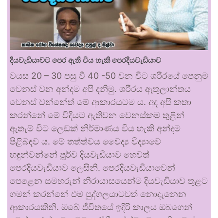
දියවැඩියාවට පෙර ඇති විය හැකි පෙරදියවැඩියාව
වයස 20 – 30 පසු වී 40 -50 වන විට ශරීරයේ පෙනුම
වෙනස් වන අන්දම අපි දනිමු. ශරීරය ඇතුලාන්තය
වෙනස් වන්නේත් මේ ආකාරයටම ය. අද අපි කතා
කරන්නේ මේ විදියට ඇතිවන වෙනස්කම තුළින්
ඇතැම් විට ලෙඩක් නිර්මාණය විය හැකි අන්දම
පිළිබඳව ය. මේ තත්ත්වය වෛද්‍ය විද්‍යාවේ
හඳුන්වන්නේ පූර්ව දියවැඩියාව හෙවත්
පෙරදියවැඩියාව ලෙසිනි. පෙරදියවැඩියාවෙන්
පෙළෙන සමහරුන් නිරායාසයෙන්ම දියවැඩියාව තුළට
ගමන් කරන්නේ එම පුද්ගලයාටවත් නොදැනෙන
ආකාරයකිනි. ඔබේ ජීවිතයේ ඉදිරි කාලය ඔබගෙන්