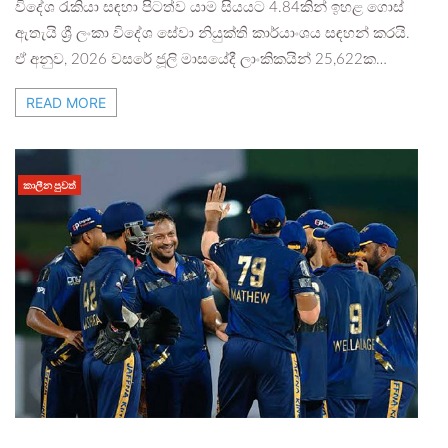
විදේශ රැකියා සඳහා පිටත්ව යාම සියයට 4.84කින් ඉහළ ගොස්
ඇතැයි ශ්‍රී ලංකා විදේශ සේවා නියුක්ති කාර්යාංශය සඳහන් කරයි.
ඒ අනුව, 2026 වසරේ ජූලි මාසයේදී ලාංකිකයින් 25,622ක…
READ MORE
කාලීන පුවත්