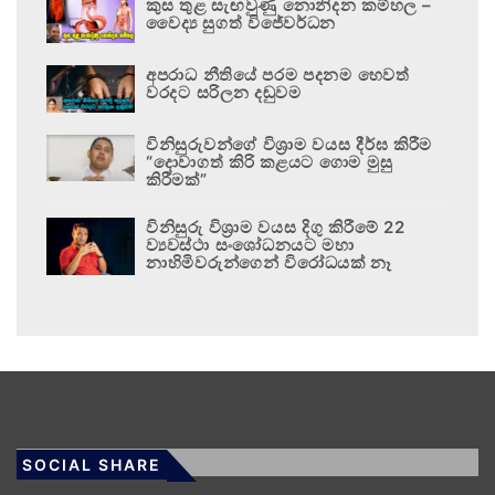
කුස තුළ සැඟවුණු නොනිදන කම්හල –
වෛද්‍ය සුගත් විජේවර්ධන
අපරාධ නීතියේ පරම පදනම හෙවත්
වරදට සරිලන දඬුවම
විනිසුරුවන්ගේ විශ්‍රාම වයස දීර්ඝ කිරීම
“දොවාගත් කිරි කළයට ගොම මුසු
කිරීමක්”
විනිසුරු විශ්‍රාම වයස දිගු කිරීමේ 22
ව්‍යවස්ථා සංශෝධනයට මහා
නාහිමිවරුන්ගෙන් විරෝධයක් නෑ
SOCIAL SHARE