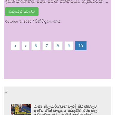
ඉවත් කරන්නට මෙම රෝගී තත්ත්වයට හැකියාවක් …
වැඩිපුර කියවන්න
විනිවිද සායනය
October 5, 2025
/
«
‹
6
7
8
9
10
.
රාජ්‍ය නිලධාරීන්ගේ වැරදි තීරණවලට
දණ්ඩ නීති සංග්‍රහය යෙදවීම බරපතල
අවභාවිතයකි – සුනිල් කන්නන්ගර