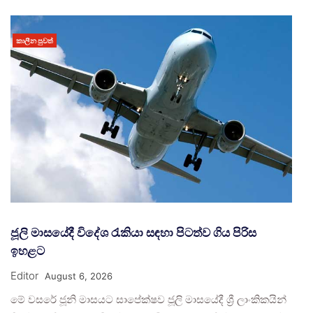
කාලීන පුවත්
ජූලි මාසයේදී විදේශ රැකියා සඳහා පිටත්ව ගිය පිරිස
ඉහළට
Editor
August 6, 2026
මේ වසරේ ජූනි මාසයට සාපේක්ෂව ජූලි මාසයේදී ශ්‍රී ලාංකිකයින්