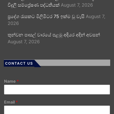
විදුලි සම්ප්‍රේෂණ පද්ධතියක්
August 7, 2026
ප්‍රදේශ රැසකට මිලිමීටර 75 ඉක්ම වූ වැසි
August 7,
2026
තුන්වන පාසල් වාරයේ පළමු අදියර අදින් අවසන්
August 7, 2026
CONTACT US
Name
*
Email
*