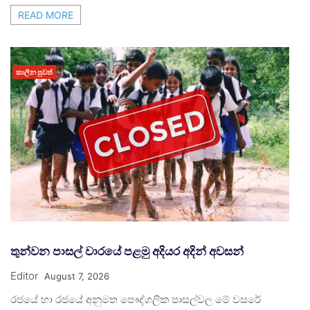
READ MORE
කාලීන පුවත්
තුන්වන පාසල් වාරයේ පළමු අදියර අදින් අවසන්
Editor
August 7, 2026
රජයේ හා රජයේ අනුමත පෞද්ගලික පාසල්වල මේ වසරේ