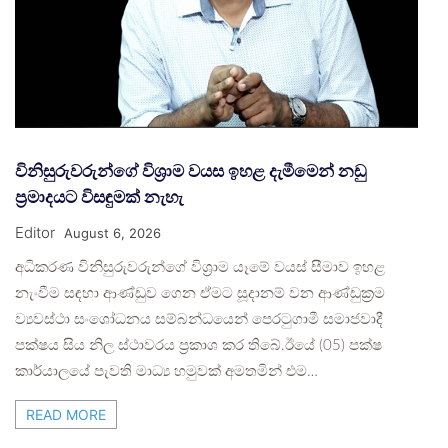
විනිසුරුවරුන්ගේ විශ්‍රාම වයස ඉහළ දැමීමෙන් නඩු
ප්‍රමාදයට විසඳුමක් නැහැ
Editor
August 6, 2026
අධිකරණ විනිසුරුවරුන්ගේ විශ්‍රාම යෑමේ වයස් සීමාව ඉහළ
නැංවීම සඳහා ආණ්ඩුව ගෙන ඒමට සූදානම් වන ආණ්ඩුක්‍රම
ව්‍යවස්ථා සංශෝධනය සම්බන්ධයෙන් පෙරටුගාමී සමාජවාදී
පක්ෂය සිය නිල ස්ථාවරය ප්‍රකාශ කර තිබේ.ඊයේ (05) පක්ෂ
කාර්යාලයේ පැවති මාධ්‍ය හමුවක් අමතමින් එම…
READ MORE