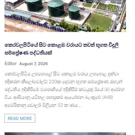
කෙරවලපිටියේ සිට කොළඹ වරායට තවත් භූගත විදුලි
සම්ප්‍රේෂණ පද්ධතියක්
Editor
August 7, 2026
කෙරවලපිටිය උපපොළේ සිට කොළඹ වරාය උපපොළ දක්වා
ඉදිකරන කිලෝවෝල්ට් 220ක දෙවන භූගත සම්ප්‍රේෂණ රැහැන්
පද්ධතිය ඉදිකිරීමේ ව්‍යාපෘතියේ ඉදිකිරීම් කටයුතු ඊයේ (6) ආරම්භ
විය. ආසියානු යටිතල පහසුකම් ආයෝජන බැංකුවේ (AIIB)
අමෙරිකානු ඩොලර් මිලියන 52 ක ණය…
READ MORE