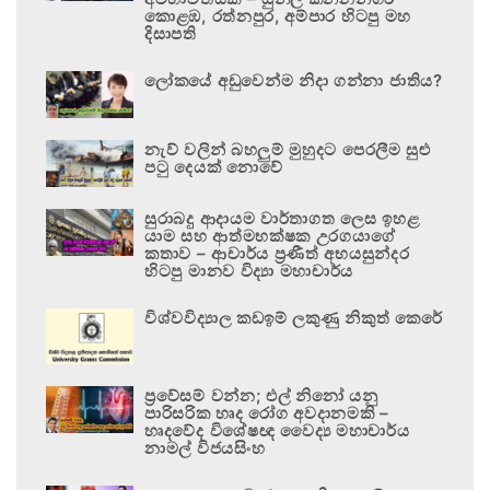
කොළඹ, රත්නපුර, අම්පාර හිටපු මහ
දිසාපති
ලෝකයේ අඩුවෙන්ම නිදා ගන්නා ජාතිය?
නැව් වලින් බහලුම් මුහුදට පෙරලීම සුළු
පටු දෙයක් නොවේ
සුරාබදු ආදායම වාර්තාගත ලෙස ඉහළ
යාම සහ ආත්මභක්ෂක උරගයාගේ
කතාව – ආචාර්ය ප්‍රණීත් අභයසුන්දර
හිටපු මානව විද්‍යා මහාචාර්ය
විශ්වවිද්‍යාල කඩඉම් ලකුණු නිකුත් කෙරේ
ප්‍රවේසම් වන්න; එල් නිනෝ යනු
පාරිසරික හෘද රෝග අවදානමකි –
හෘදවේද විශේෂඥ වෛද්‍ය මහාචාර්ය
නාමල් විජයසිංහ