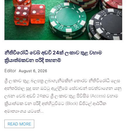
නීතිවිරෝධී වෙබ් අඩවි 24ක් ලංකාව තුළ වහාම
ක්‍රියාත්මකවන පරිදි තහනම්
Editor
August 6, 2026
ශ්‍රී ලංකාව තුළ බලපත්‍ර ලබාගැනීමකින් තොරව නීතිවිරෝධී ලෙස
අන්තර්ජාල සූදු සහ ඔට්ටු ඇල්ලීමේ සේවාවන් පවත්වාගෙන යනු
ලබන වෙබ් අඩවි 24කට ශ්‍රී ලංකාව තුළ පිවිසීම (Access) වහාම
ක්‍රියාත්මක වන පරිදි අත්හිටුවීමට (Block) ඩිජිටල් ආර්ථික
අමාත්‍යාංශය යටතේ…
READ MORE