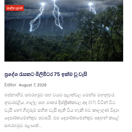
කාලීන පුවත්
ප්‍රදේශ රැසකට මිලිමීටර 75 ඉක්ම වූ වැසි
Editor
August 7, 2026
බස්නාහිර, සබරගමුව සහ වයඹ පළාත්වල මෙන්ම මහනුවර,
නුවරඑළිය, ගාල්ල සහ මාතර දිස්ත්‍රික්කවල අද (07) විටින් විට
වැසි හෝ ගිගුරුම් සහිත වැසි ඇති විය හැකි බව කාලගුණ විද්‍යා
දෙපාර්තමේන්තුව පවසයි. එම දෙපාර්තමේන්තුව සඳහන් කළේ
සබරගමුව පළාතේ…