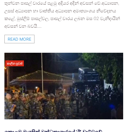
තුන්වන පාසල් වාරයේ පළමු අදියර අදින් අවසන් වේ.අධ්‍යාපන,
උසස් අධ්‍යාපන හා වෘත්තීය අධ්‍යාපන අමාත්‍යාංශය නිවේදනය
කළේ, මුස්ලිම් පාසල්වල, පාසල් වාරය ලබන මස 02 වැනිදායින්
අවසන් වන බවයි.…
READ MORE
කාලීන පුවත්