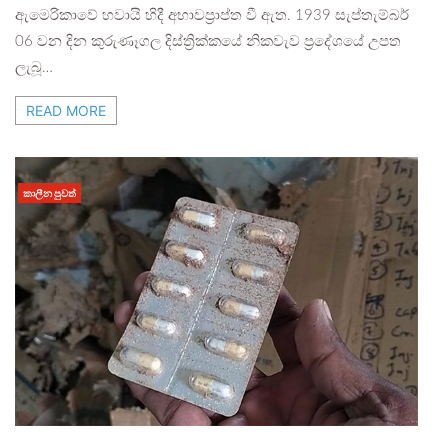
ඇමෙරිකාවේ හවායි හිදී අභාවප්‍රාප්ත වී ඇත. 1939 සැප්තැම්බර්
06 වන දින කුරුණෑගල දිස්ත්‍රික්කයේ නිකවැව ප්‍රදේශයේ උපත
ලැබූ…
READ MORE
කාලීන පුවත්