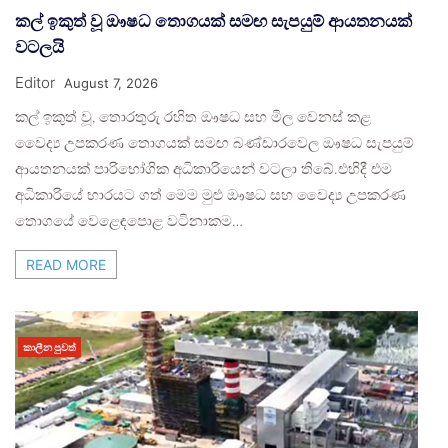
කල් ඉකුත් වූ ඖෂධ තොගයක් සමඟ සැපයුම් ආයතනයක්
වටලයි
Editor
August 7, 2026
කල් ඉකුත් වූ, තොරතුරු රහිත ඖෂධ සහ මිල වෙනස් කළ
වෛද්‍ය උපකරණ තොගයක් සමඟ බණ්ඩාරවෙල ඖෂධ සැපයුම්
ආයතනයක් පාරිභෝගික අධිකාරියෙන් වටලා තිබේ.එහිදී එම
අධිකාරියේ භාරයට ගත් මෙම මුළු ඖෂධ සහ වෛද්‍ය උපකරණ
තොගයේ වෙළෙඳපොළ වටිනාකම…
READ MORE
කාලීන පුවත්