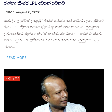
ජැෆ්නා කිංග්ස් LPL අවසන් සටනට
Editor
August 6, 2026
ගෝල් ගැලන්ට්ස් ලකුණු 14කින් පරාජය කර මෙවර ලංකා ප්‍රිමියර්
ලීග් (LPL) ක්‍රිකට් තරගාවලියේ අවසන් මහා තරගයට සුදුසුකම්
ලබාගැනීමට ජැෆ්නා කිංග්ස් කණ්ඩායම ඊයේ (5) සමත් වී තිබේ.
මෙය ඔවුන් LPL ඉතිහාසයේ අවසන් තරගයකට සුදුසුකම් ලැබූ
5වන…
READ MORE
කාලීන පුවත්