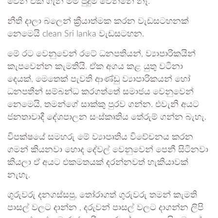
වෙන එක ගැන මම පුදුම වෙන්නේ නෑ.
නීති දාලා බලෙන් ක්‍රීයාත්මක කරන වැඩසටහනක්
නෙමෙයි clean Sri lanka වැඩසටහන.
මේ රට වෙනුවෙන් රටේ ධනපතියන්, ව්‍යාපාරිකයින්
කැපවෙන්න කැමතියි. ඒක අගය කළ යුතු වටිනා
දෙයක්, මෙතෙක් පැවති ආණ්ඩු ව්‍යාපාරිකයන් හෝ
ධනපතීන් සම්බන්ධ කරගත්තේ සමාජය වෙනුවෙන්
නෙමෙයි, තමන්ගේ සාක්කු පුරව ගන්න. එවැනි අයට
ජනතාවාදී දේශපාලන සංස්කෘතිය තේරුම් ගන්න බැහැ.
විපක්ෂයේ සමහරු මේ ව්‍යාපෘතිය විවේචනය කරන
ගමන් කියනවා හොද දේවල් වෙනුවෙන් පෙනී සිටිනවා
කියලා ඒ අයට එකමතයක් දරන්නවත් හැකියාවක්
නැහැ.
ගුරුවරු දනගස්සපු, තෝරාගත් ගුරුවරු තමන් කැමති
පාසල් වලට දාන්න , දරුවන් පාසල් වලට දාගන්න ලිපි