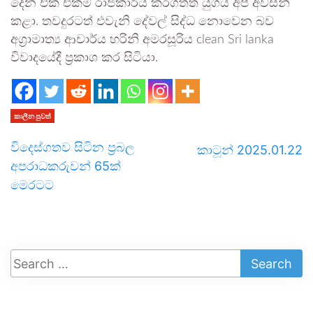
දෙන එක එකම රාජකාරිය කරගත්ත යුගය අපි අවසන්
කළා. තවදුරටත් එවැනි දේවල් සිද්ධ නොවෙන බව
අග්‍රාමාත්‍ය ආචාර්ය හරිනි අමරසූරිය clean Sri lanka
විවාදයේදී ප්‍රකාශ කර සිටියා.
කාලීන පුවත්
විදෙස්ගතව සිටින ප්‍රබල
කාටූන් 2025.01.22
අපරාධකරුවන් 65ක්
මෙරටට