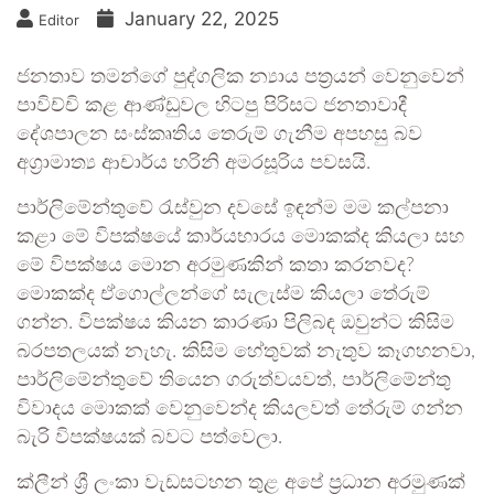
January 22, 2025
Editor
ජනතාව තමන්ගේ පුද්ගලික න්‍යාය පත්‍රයන් වෙනුවෙන්
පාවිච්චි කළ ආණ්ඩුවල හිටපු පිරිසට ජනතාවාදී
දේශපාලන සංස්කෘතිය තෙරුම් ගැනීම අපහසු බව
අග්‍රාමාත්‍ය ආචාර්ය හරිනි අමරසූරිය පවසයි.
පාර්ලිමේන්තුවේ රැස්වුන දවසේ ඉඳන්ම මම කල්පනා
කළා මේ විපක්ෂයේ කාර්යභාරය මොකක්ද කියලා සහ
මේ විපක්ෂය මොන අරමුණකින් කතා කරනවද?
මොකක්ද ඒගොල්ලන්ගේ සැලැස්ම කියලා තේරුම්
ගන්න. විපක්ෂය කියන කාරණා පිලිබඳ ඔවුන්ට කිසිම
බරපතලයක් නැහැ. කිසිම හේතුවක් නැතුව කෑගහනවා,
පාර්ලිමේන්තුවේ තියෙන ගරුත්වයවත්, පාර්ලිමේන්තු
විවාදය මොකක් වෙනුවෙන්ද කියලවත් තේරුම් ගන්න
බැරි විපක්ෂයක් බවට පත්වෙලා.
ක්ලීන් ශ්‍රී ලංකා වැඩසටහන තුළ අපේ ප්‍රධාන අරමුණක්