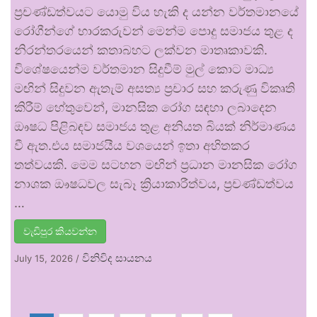
ප්‍රචණ්ඩත්වයට යොමු විය හැකි ද යන්න වර්තමානයේ
රෝගීන්ගේ භාරකරුවන් මෙන්ම පොදු සමාජය තුළ ද
නිරන්තරයෙන් කතාබහට ලක්වන මාතෘකාවකි.
විශේෂයෙන්ම වර්තමාන සිදුවීම් මුල් කොට මාධ්‍ය
මඟින් සිදුවන ඇතැම් අසත්‍ය ප්‍රචාර සහ කරුණු විකෘති
කිරීම් හේතුවෙන්, මානසික රෝග සඳහා ලබාදෙන
ඖෂධ පිළිබඳව සමාජය තුළ අනියත බියක් නිර්මාණය
වී ඇත.එය සමාජයීය වශයෙන් ඉතා අහිතකර
තත්වයකි. මෙම සටහන මඟින් ප්‍රධාන මානසික රෝග
නාශක ඖෂධවල සැබෑ ක්‍රියාකාරීත්වය, ප්‍රචණ්ඩත්වය
…
වැඩිපුර කියවන්න
විනිවිද සායනය
July 15, 2026
/