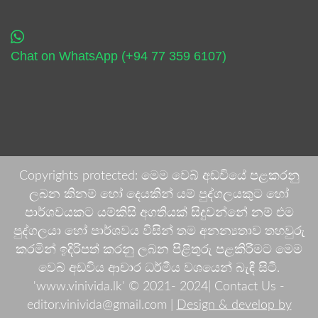
Chat on WhatsApp (+94 77 359 6107)
Copyrights protected: මෙම වෙබ් අඩවියේ පළකරනු
ලබන කිනම් හෝ දෙයකින් යම් පුද්ගලයකුට හෝ
පාර්ශවයකට යම්කිසි අගතියක් සිදුවන්නේ නම් එම
පුද්ගලයා හෝ පාර්ශවය විසින් තම අනන්‍යතාව තහවුරු
කරමින් ඉදිරිපත් කරනු ලබන පිළිතුරු පළකිරීමට මෙම
වෙබ් අඩවිය ආචාර ධර්මීය වශයෙන් බැඳී සිටී.
'www.vinivida.lk' © 2021- 2024| Contact Us -
editor.vinivida@gmail.com |
Design & develop by