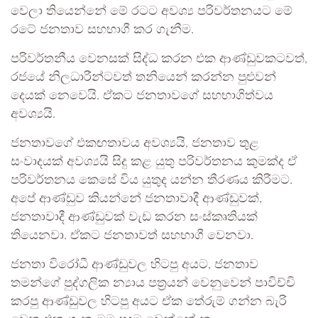
වෙලා තියෙන්නේ මේ රටට අවශ්‍ය පරිවර්තනයට මේ
රටේ ජනතාව සහභාගී කර ගැනීම.
පරිවර්තනීය වෙනසක් සිද්ධ කරන එක ආණ්ඩුවකටවත්,
රජයේ නිලධාරීන්ටවත් තනියෙන් කරන්න පුළුවන්
දෙයක් නෙවෙයි. ඒකට ජනතාවගේ සහභාගිත්වය
අවශ්‍යයි.
ජනතාවගේ එකඟතාවය අවශ්‍යයි, ජනතාව තුළ
සංවාදයක් අවශ්‍යයි සිදු කළ යුතු පරිවර්තනය කුමක්ද ඒ
පරිවර්තනය කෙසේ විය යුතුද යන්න තීරණය කිරීමට.
අපේ ආණ්ඩුව කියන්නේ ජනතාවාදී ආණ්ඩුවක්,
ජනතාවාදී ආණ්ඩුවක් වැඩ කරන සංස්කෘතියක්
තියෙනවා. ඒකට ජනතාවත් සහභාගී වෙනවා.
ජනතා විරෝධී ආණ්ඩුවල හිටපු අයට, ජනතාව
තමන්ගේ පුද්ගලික න්‍යාය පත්‍රයන් වෙනුවෙන් පාවිච්චි
කරපු ආණ්ඩුවල හිටපු අයට ඒක තේරුම් ගන්න බැරි