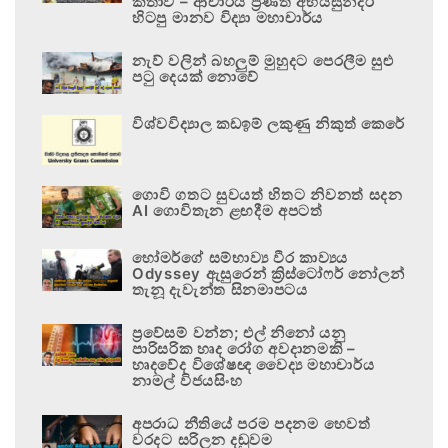
කතාව – ආචාර්ය ප්‍රණීත් අභයසුන්දර
හිටපු මානව විද්‍යා මහාචාර්ය
නැව් වලින් බහලුම් මුහුදට පෙරලීම සුළු
පටු දෙයක් නොවේ
විශ්වවිද්‍යාල කඩඉම් ලකුණු නිකුත් කෙරේ
ගොවි ගතට සුවයත් හිතට නිවනත් සදන
AI ගොවිතැන ළඟදීම අපටත්
හෝමර්ගේ සම්භාව්‍ය වීර කාව්‍යය
Odyssey ඇසුරෙන් ක්‍රිස්ටෝෆර් නෝලන්
තැනූ දැවැන්ත සිනමාපටය
ප්‍රවේසම් වන්න; එල් නිනෝ යනු
පාරිසරික හෘද රෝග අවදානමකි –
හෘදවේද විශේෂඥ වෛද්‍ය මහාචාර්ය
නාමල් විජයසිංහ
අපරාධ නීතියේ පරම පදනම හෙවත්
වරදට සරිලන දඬුවම