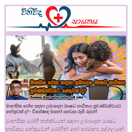
මානසික රෝග සඳහා ලබාදෙන ඖෂධ භාවිතය ප්‍රචණ්ඩත්වයට
හේතුවක් ද?- විශේෂඥ මනෝ වෛද්‍ය රූමි රූබන්
මානසික රෝගී තත්ත්වයන් සඳහා ලබාදෙන ඖෂධ
භාවිතය හේතුවෙන් රෝගීන් හෝ සාමාන්‍ය පුද්ගලයන්