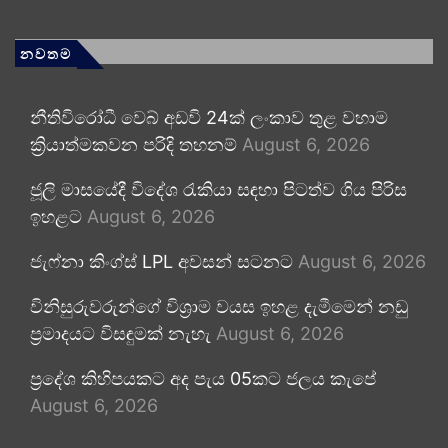
නවතම
නීතිවිරෝධී වෙබ් අඩවි 24ක් ලංකාව තුළ වහාම
ක්‍රියාත්මකවන පරිදි තහනම්
August 6, 2026
ජූලි මාසයේදී විදේශ රැකියා සඳහා පිටත්ව ගිය පිරිස
ඉහළට
August 6, 2026
ජැෆ්නා කිංග්ස් LPL අවසන් සටනට
August 6, 2026
විනිසුරුවරුන්ගේ විශ්‍රාම වයස ඉහළ දැමීමෙන් නඩු
ප්‍රමාදයට විසඳුමක් නැහැ
August 6, 2026
ප්‍රදේශ කිහිපයකට අද පැය 05කට ජලය කැපේ
August 6, 2026