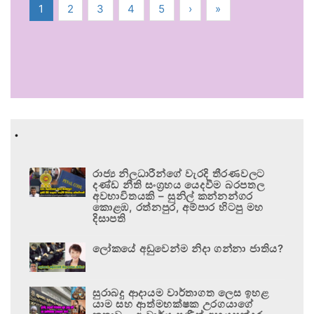
1
2
3
4
5
›
»
.
රාජ්‍ය නිලධාරීන්ගේ වැරදි තීරණවලට
දණ්ඩ නීති සංග්‍රහය යෙදවීම බරපතල
අවභාවිතයකි – සුනිල් කන්නන්ගර
කොළඹ, රත්නපුර, අම්පාර හිටපු මහ
දිසාපති
ලෝකයේ අඩුවෙන්ම නිදා ගන්නා ජාතිය?
සුරාබදු ආදායම වාර්තාගත ලෙස ඉහළ
යාම සහ ආත්මභක්ෂක උරගයාගේ