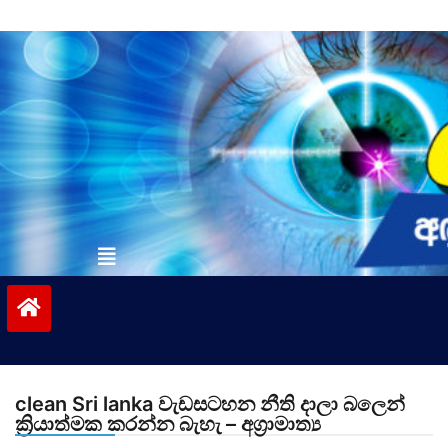
Skip
to
content
vinivida.lk
clean Sri lanka වැඩසටහන නීති දාලා බලෙන්
ක්‍රියාත්මක කරන්න බැහැ – අග්‍රාමාත්‍ය