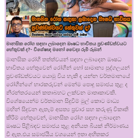
මානසික රෝග සඳහා ලබාදෙන ඖෂධ භාවිතය ප්‍රචණ්ඩත්වයට
හේතුවක් ද?- විශේෂඥ මනෝ වෛද්‍ය රූමි රූබන්
මානසික රෝගී තත්ත්වයන් සඳහා ලබාදෙන ඖෂධ
භාවිතය හේතුවෙන් රෝගීන් හෝ සාමාන්‍ය පුද්ගලයන්
ප්‍රචණ්ඩත්වයට යොමු විය හැකි ද යන්න වර්තමානයේ
රෝගීන්ගේ භාරකරුවන් මෙන්ම පොදු සමාජය තුළ ද
නිරන්තරයෙන් කතාබහට ලක්වන මාතෘකාවකි.
විශේෂයෙන්ම වර්තමාන සිදුවීම් මුල් කොට මාධ්‍ය
මඟින් සිදුවන ඇතැම් අසත්‍ය ප්‍රචාර සහ කරුණු විකෘති
කිරීම් හේතුවෙන්, මානසික රෝග සඳහා ලබාදෙන
ඖෂධ පිළිබඳව සමාජය තුළ අනියත බියක් නිර්මාණය
වී ඇත.එය සමාජයීය වශයෙන් ඉතා අහිතකර