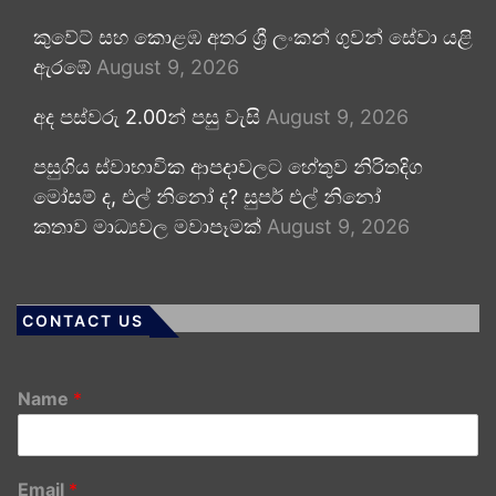
කුවේට් සහ කොළඹ අතර ශ්‍රී ලංකන් ගුවන් සේවා යළි
ඇරඹේ
August 9, 2026
අද පස්වරු 2.00න් පසු වැසි
August 9, 2026
පසුගිය ස්වාභාවික ආපදාවලට හේතුව නිරිතදිග
මෝසම් ද, එල් නිනෝ ද? සුපර් එල් නිනෝ
කතාව මාධ්‍යවල මවාපෑමක්
August 9, 2026
CONTACT US
Name
*
Email
*