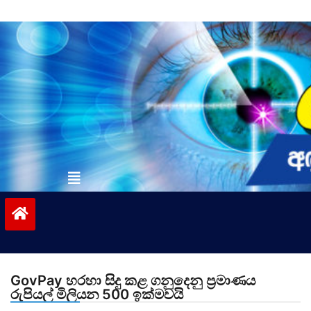
Skip
to
content
vinivida.lk
GovPay හරහා සිදු කළ ගනුදෙනු ප්‍රමාණය
රුපියල් මිලියන 500 ඉක්මවයි