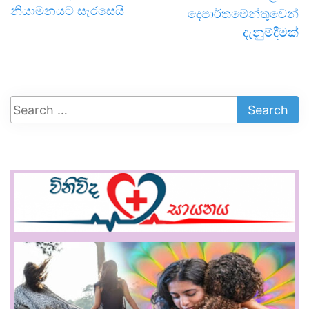
නියාමනයට සැරසෙයි
දෙපාර්තමේන්තුවෙන්
දැනුම්දීමක්