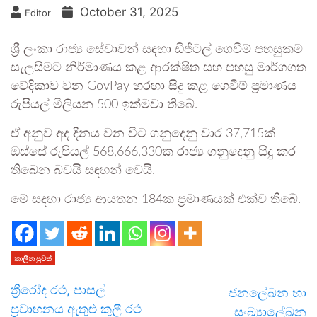
October 31, 2025
Editor
ශ්‍රී ලංකා රාජ්‍ය සේවාවන් සඳහා ඩිජිටල් ගෙවීම් පහසුකම්
සැලසීමට නිර්මාණය කළ ආරක්ෂිත සහ පහසු මාර්ගගත
වේදිකාව වන GovPay හරහා සිදු කළ ගෙවීම් ප්‍රමාණය
රුපියල් මිලියන 500 ඉක්මවා තිබේ.
ඒ අනුව අද දිනය වන විට ගනුදෙනු වාර 37,715ක්
ඔස්සේ රුපියල් 568,666,330ක රාජ්‍ය ගනුදෙනු සිදු කර
තිබෙන බවයි සඳහන් වෙයි.
මේ සඳහා රාජ්‍ය ආයතන 184ක ප්‍රමාණයක් එක්ව තිබේ.
කාලීන පුවත්
ත්‍රීරෝද රථ, පාසල්
ජනලේඛන හා
ප්‍රවාහනය ඇතුළු කුලී රථ
සංඛ්‍යාලේඛන