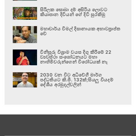
සිරිලක සොබා දම් අසිරිය ලොවට
කියාපාන දිවියන් ගේ දිවි සුරකිමු
මහාචාර්ය විමල් දිසානායක අභාවප්‍රාප්ත
වේ
විනිසුරු විශ්‍රාම වයස දිගු කිරීමේ 22
ව්‍යවස්ථා සංශෝධනයට මහා
නාහිමිවරුන්ගෙන් විරෝධයක් නෑ
2030 වන විට අධිවේගී මාර්ග
පද්ධතියට කි.මී. 132ක්;සියලු වියදම්
දේශීය අරමුදල්වලින්