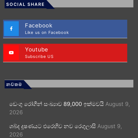
SOCIAL SHARE
Facebook
Like us on Facebook
Youtube
Subscribe US
නවතම
ඩෙංගු රෝගීන් සංඛ්‍යාව 89,000 ඉක්මවයි
August 9,
2026
ශබ්ද දූෂණයට එරෙහිව නව රෙගුලාසි
August 9,
2026