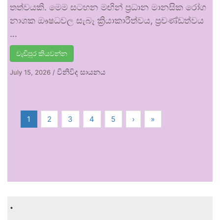
තත්වයකි. මෙම සටහන මඟින් ප්‍රධාන මානසික රෝග
නාශක ඖෂධවල සැබෑ ක්‍රියාකාරීත්වය, ප්‍රචණ්ඩත්වය
…
වැඩිපුර කියවන්න
විනිවිද සායනය
July 15, 2026
/
1
2
3
4
5
›
»
.