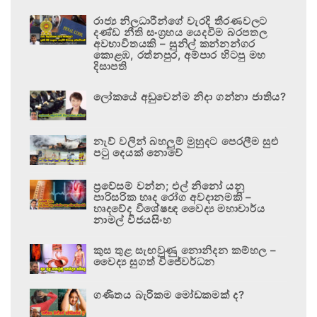
රාජ්‍ය නිලධාරීන්ගේ වැරදි තීරණවලට
දණ්ඩ නීති සංග්‍රහය යෙදවීම බරපතල
අවභාවිතයකි – සුනිල් කන්නන්ගර
කොළඹ, රත්නපුර, අම්පාර හිටපු මහ
දිසාපති
ලෝකයේ අඩුවෙන්ම නිදා ගන්නා ජාතිය?
නැව් වලින් බහලුම් මුහුදට පෙරලීම සුළු
පටු දෙයක් නොවේ
ප්‍රවේසම් වන්න; එල් නිනෝ යනු
පාරිසරික හෘද රෝග අවදානමකි –
හෘදවේද විශේෂඥ වෛද්‍ය මහාචාර්ය
නාමල් විජයසිංහ
කුස තුළ සැඟවුණු නොනිදන කම්හල –
වෛද්‍ය සුගත් විජේවර්ධන
ගණිතය බැරිකම මෝඩකමක් ද?