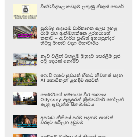
විශ්වවිද්‍යාල කඩඉම් ලකුණු නිකුත් කෙරේ
සුරාබදු ආදායම වාර්තාගත ලෙස ඉහළ
යාම සහ ආත්මභක්ෂක උරගයාගේ
කතාව – ආචාර්ය ප්‍රණීත් අභයසුන්දර
හිටපු මානව විද්‍යා මහාචාර්ය
නැව් වලින් බහලුම් මුහුදට පෙරලීම සුළු
පටු දෙයක් නොවේ
ගොවි ගතට සුවයත් හිතට නිවනත් සදන
AI ගොවිතැන ළඟදීම අපටත්
හෝමර්ගේ සම්භාව්‍ය වීර කාව්‍යය
Odyssey ඇසුරෙන් ක්‍රිස්ටෝෆර් නෝලන්
තැනූ දැවැන්ත සිනමාපටය
අපරාධ නීතියේ පරම පදනම හෙවත්
වරදට සරිලන දඬුවම
ප්‍රවේසම් වන්න; එල් නිනෝ යනු