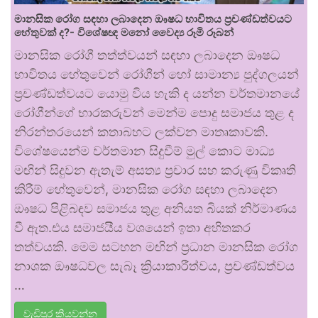
මානසික රෝග සඳහා ලබාදෙන ඖෂධ භාවිතය ප්‍රචණ්ඩත්වයට
හේතුවක් ද?- විශේෂඥ මනෝ වෛද්‍ය රූමි රූබන්
මානසික රෝගී තත්ත්වයන් සඳහා ලබාදෙන ඖෂධ
භාවිතය හේතුවෙන් රෝගීන් හෝ සාමාන්‍ය පුද්ගලයන්
ප්‍රචණ්ඩත්වයට යොමු විය හැකි ද යන්න වර්තමානයේ
රෝගීන්ගේ භාරකරුවන් මෙන්ම පොදු සමාජය තුළ ද
නිරන්තරයෙන් කතාබහට ලක්වන මාතෘකාවකි.
විශේෂයෙන්ම වර්තමාන සිදුවීම් මුල් කොට මාධ්‍ය
මඟින් සිදුවන ඇතැම් අසත්‍ය ප්‍රචාර සහ කරුණු විකෘති
කිරීම් හේතුවෙන්, මානසික රෝග සඳහා ලබාදෙන
ඖෂධ පිළිබඳව සමාජය තුළ අනියත බියක් නිර්මාණය
වී ඇත.එය සමාජයීය වශයෙන් ඉතා අහිතකර
තත්වයකි. මෙම සටහන මඟින් ප්‍රධාන මානසික රෝග
නාශක ඖෂධවල සැබෑ ක්‍රියාකාරීත්වය, ප්‍රචණ්ඩත්වය
…
වැඩිපුර කියවන්න