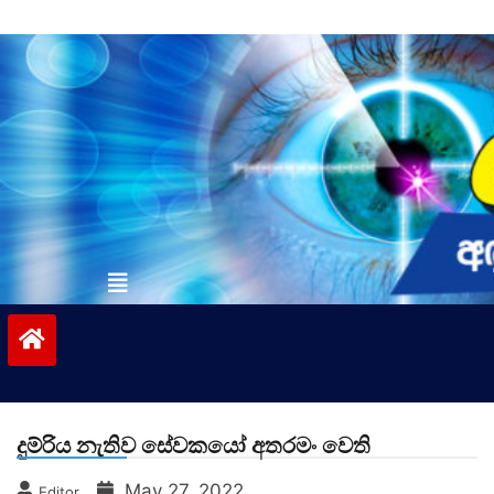
Skip
to
content
vinivida.lk
දුම්රිය නැතිව සේවකයෝ අතරමං වෙති
May 27, 2022
Editor