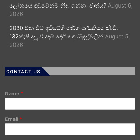
ලෝකයේ අඩුවෙන්ම නිදා ගන්නා ජාතිය?
August 6,
2026
2030 වන විට අධිවේගී මාර්ග පද්ධතියට කි.මී.
132ක්;සියලු වියදම් දේශීය අරමුදල්වලින්
August 5,
2026
CONTACT US
Name
*
Email
*