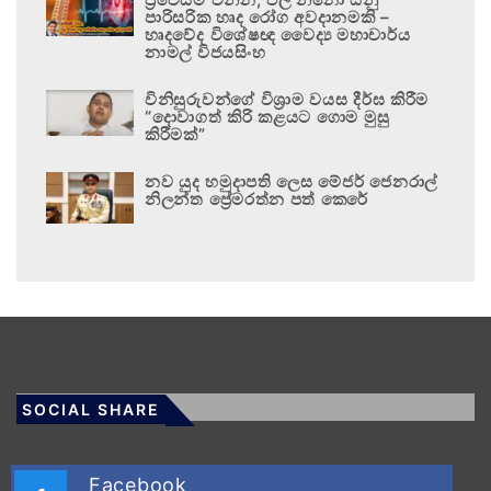
පාරිසරික හෘද රෝග අවදානමකි –
හෘදවේද විශේෂඥ වෛද්‍ය මහාචාර්ය
නාමල් විජයසිංහ
විනිසුරුවන්ගේ විශ්‍රාම වයස දීර්ඝ කිරීම
“දොවාගත් කිරි කළයට ගොම මුසු
කිරීමක්”
නව යුද හමුදාපති ලෙස මේජර් ජෙනරාල්
නිලන්ත ප්‍රේමරත්න පත් කෙරේ
SOCIAL SHARE
Facebook