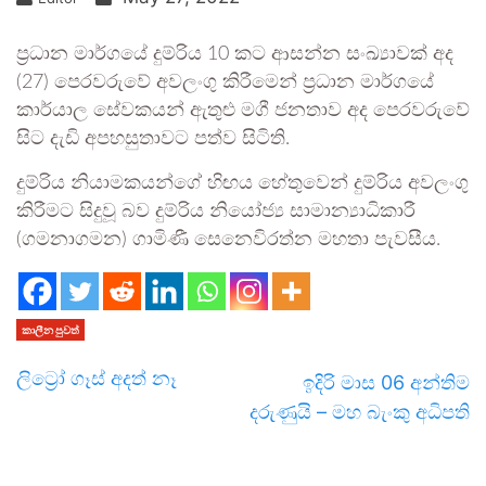
ප්‍රධාන මාර්ගයේ දුම්රිය 10 කට ආසන්න සංඛ්‍යාවක් අද
(27) පෙරවරුවේ අවලංගු කිරීමෙන් ප්‍රධාන මාර්ගයේ
කාර්යාල සේවකයන් ඇතුළු මගී ජනතාව අද පෙරවරුවේ
සිට දැඩි අපහසුතාවට පත්ව සිටිති.
දුම්රිය නියාමකයන්ගේ හිඟය හේතුවෙන් දුම්රිය අවලංගු
කිරීමට සිදුවූ බව දුම්රිය නියෝජ්‍ය සාමාන්‍යාධිකාරී
(ගමනාගමන) ගාමිණී සෙනෙවිරත්න මහතා පැවසීය.
කාලීන පුවත්
ලිට්‍රෝ ගෑස් අදත් නෑ
ඉදිරි මාස 06 අන්තිම
දරුණුයි – මහ බැංකු අධිපති