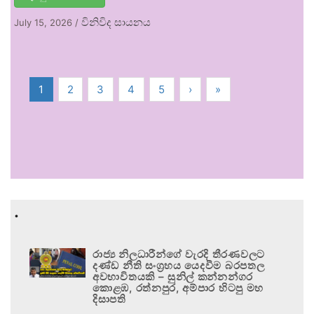
විනිවිද සායනය
July 15, 2026
/
1
2
3
4
5
›
»
.
රාජ්‍ය නිලධාරීන්ගේ වැරදි තීරණවලට
දණ්ඩ නීති සංග්‍රහය යෙදවීම බරපතල
අවභාවිතයකි – සුනිල් කන්නන්ගර
කොළඹ, රත්නපුර, අම්පාර හිටපු මහ
දිසාපති