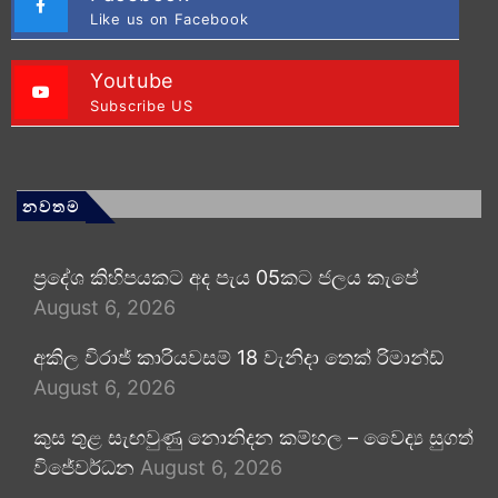
Like us on Facebook
Youtube
Subscribe US
නවතම
ප්‍රදේශ කිහිපයකට අද පැය 05කට ජලය කැපේ
August 6, 2026
අකිල විරාජ් කාරියවසම් 18 වැනිදා තෙක් රිමාන්ඩ්
August 6, 2026
කුස තුළ සැඟවුණු නොනිදන කම්හල – වෛද්‍ය සුගත්
විජේවර්ධන
August 6, 2026