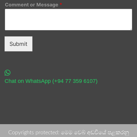
Comment or Message
*
Submit
Chat on WhatsApp (+94 77 359 6107)
Copyrights protected: මෙම වෙබ් අඩවියේ පළකරනු