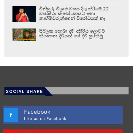
විනිසුරු විශ්‍රාම වයස දිගු කිරීමේ 22
ව්‍යවස්ථා සංශෝධනයට මහා
නාහිමිවරුන්ගෙන් විරෝධයක් නෑ
සිරිලක සොබා දම් අසිරිය ලොවට
කියාපාන දිවියන් ගේ දිවි සුරකිමු
SOCIAL SHARE
Facebook
Like us on Facebook