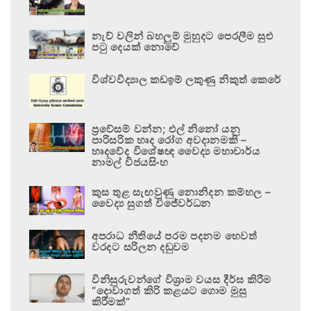
නැව් වලින් බහලුම් මුහුදට පෙරලීම සුළු
පටු දෙයක් නොවේ
විශ්වවිද්‍යාල කඩඉම් ලකුණු නිකුත් කෙරේ
ප්‍රවේසම් වන්න; එල් නිනෝ යනු
පාරිසරික හෘද රෝග අවදානමකි –
හෘදවේද විශේෂඥ වෛද්‍ය මහාචාර්ය
නාමල් විජයසිංහ
කුස තුළ සැඟවුණු නොනිදන කම්හල –
වෛද්‍ය සුගත් විජේවර්ධන
අපරාධ නීතියේ පරම පදනම හෙවත්
වරදට සරිලන දඬුවම
විනිසුරුවන්ගේ විශ්‍රාම වයස දීර්ඝ කිරීම
“දොවාගත් කිරි කළයට ගොම මුසු
කිරීමක්”