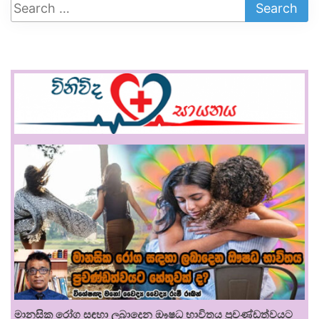
මානසික රෝග සඳහා ලබාදෙන ඖෂධ භාවිතය ප්‍රචණ්ඩත්වයට