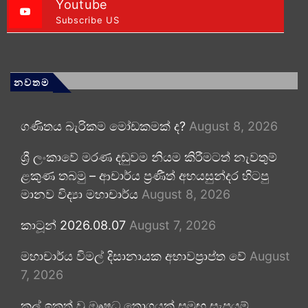
Youtube
Subscribe US
නවතම
ගණිතය බැරිකම මෝඩකමක් ද?
August 8, 2026
ශ්‍රී ලංකාවේ මරණ දඬුවම නියම කිරීමටත් නැවතුම්
ළකුණ තබමු – ආචාර්ය ප්‍රණීත් අභයසුන්දර හිටපු
මානව විද්‍යා මහාචාර්ය
August 8, 2026
කාටූන් 2026.08.07
August 7, 2026
මහාචාර්ය විමල් දිසානායක අභාවප්‍රාප්ත වේ
August
7, 2026
කල් ඉකුත් වූ ඖෂධ තොගයක් සමඟ සැපයුම්