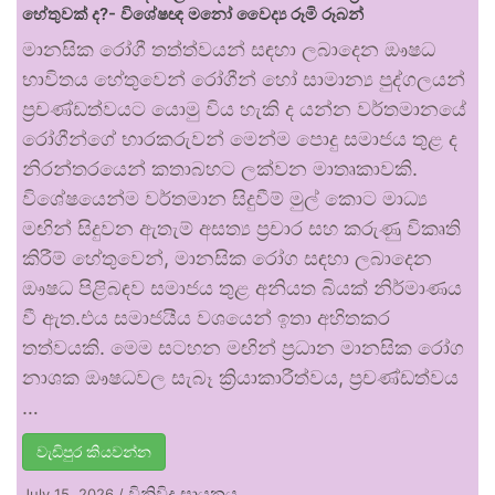
හේතුවක් ද?- විශේෂඥ මනෝ වෛද්‍ය රූමි රූබන්
මානසික රෝගී තත්ත්වයන් සඳහා ලබාදෙන ඖෂධ
භාවිතය හේතුවෙන් රෝගීන් හෝ සාමාන්‍ය පුද්ගලයන්
ප්‍රචණ්ඩත්වයට යොමු විය හැකි ද යන්න වර්තමානයේ
රෝගීන්ගේ භාරකරුවන් මෙන්ම පොදු සමාජය තුළ ද
නිරන්තරයෙන් කතාබහට ලක්වන මාතෘකාවකි.
විශේෂයෙන්ම වර්තමාන සිදුවීම් මුල් කොට මාධ්‍ය
මඟින් සිදුවන ඇතැම් අසත්‍ය ප්‍රචාර සහ කරුණු විකෘති
කිරීම් හේතුවෙන්, මානසික රෝග සඳහා ලබාදෙන
ඖෂධ පිළිබඳව සමාජය තුළ අනියත බියක් නිර්මාණය
වී ඇත.එය සමාජයීය වශයෙන් ඉතා අහිතකර
තත්වයකි. මෙම සටහන මඟින් ප්‍රධාන මානසික රෝග
නාශක ඖෂධවල සැබෑ ක්‍රියාකාරීත්වය, ප්‍රචණ්ඩත්වය
…
වැඩිපුර කියවන්න
විනිවිද සායනය
July 15, 2026
/