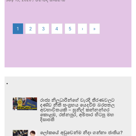
1
2
3
4
5
›
»
.
රාජ්‍ය නිලධාරීන්ගේ වැරදි තීරණවලට
දණ්ඩ නීති සංග්‍රහය යෙදවීම බරපතල
අවභාවිතයකි – සුනිල් කන්නන්ගර
කොළඹ, රත්නපුර, අම්පාර හිටපු මහ
දිසාපති
ලෝකයේ අඩුවෙන්ම නිදා ගන්නා ජාතිය?