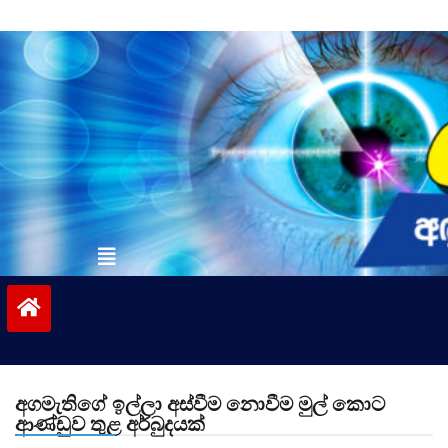
Skip
to
content
vinivida.lk
අගමැතිගේ ඉල්ලා අස්වීම නොවීම මුල් කොට
ආණ්ඩුව තුළ අර්බුදයක්