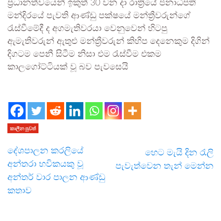
ප්‍රධානත්වයෙන් ඉකුත් 30 වන දා රාත්‍රියේ ජනාධිපති
මන්දිරයේ පැවති ආණ්ඩු පක්ෂයේ මන්ත්‍රීවරුන්ගේ
රැස්වීමේදී ද අගමැතිවරයා වෙනුවෙන් හිටපු
ඇමැතිවරුන් ඇතුළු මන්ත්‍රීවරුන් කිහිප දෙනෙකුම දිගින්
දිගටම පෙනී සිටීම නිසා එම රැස්වීම එකම
කාලගෝට්ටියක් වූ බව පැවසෙයි
කාලීන පුවත්
දේශපාලන කරලියේ
හෙට මැයි දින රැලි
අන්තරා භවිකයකු වූ
පැවැත්වෙන තැන් මෙන්න
අන්තර් වාර පාලන ආණ්ඩු
කතාව