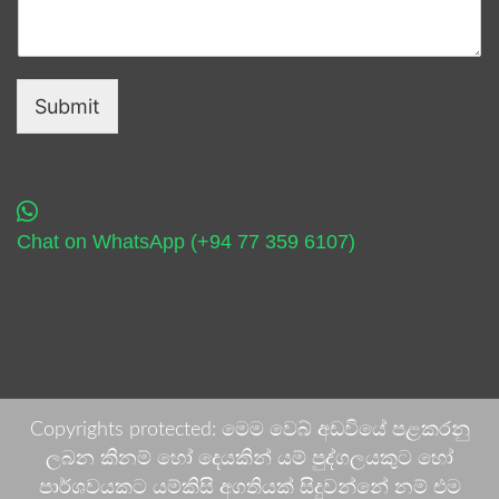
Submit
Chat on WhatsApp (+94 77 359 6107)
Copyrights protected: මෙම වෙබ් අඩවියේ පළකරනු
ලබන කිනම් හෝ දෙයකින් යම් පුද්ගලයකුට හෝ
පාර්ශවයකට යම්කිසි අගතියක් සිදුවන්නේ නම් එම