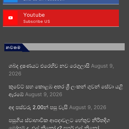
Youtube
Subscribe US
නවතම
ශබ්ද දූෂණයට එරෙහිව නව රෙගුලාසි
August 9,
2026
කුවේට් සහ කොළඹ අතර ශ්‍රී ලංකන් ගුවන් සේවා යළි
ඇරඹේ
August 9, 2026
අද පස්වරු 2.00න් පසු වැසි
August 9, 2026
පසුගිය ස්වාභාවික ආපදාවලට හේතුව නිරිතදිග
මෝසම් ද, එල් නිනෝ ද? සුපර් එල් නිනෝ