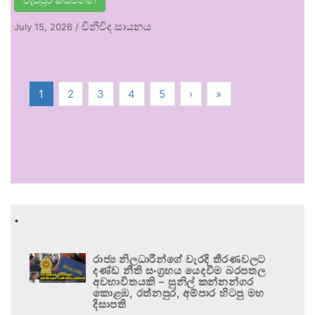
විනිවිද සායනය
July 15, 2026
/
1
2
3
4
5
›
»
.
රාජ්‍ය නිලධාරීන්ගේ වැරදි තීරණවලට
දණ්ඩ නීති සංග්‍රහය යෙදවීම බරපතල
අවභාවිතයකි – සුනිල් කන්නන්ගර
කොළඹ, රත්නපුර, අම්පාර හිටපු මහ
දිසාපති