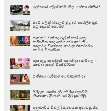
ලෝකයේ අඩුවෙන්ම නිදා ගන්නා ජාතිය?
නැව් වලින් බහලුම් මුහුදට පෙරලීම සුළු
පටු දෙයක් නොවේ
ප්‍රවේසම් වන්න; එල් නිනෝ යනු
පාරිසරික හෘද රෝග අවදානමකි –
හෘදවේද විශේෂඥ වෛද්‍ය මහාචාර්ය
නාමල් විජයසිංහ
කුස තුළ සැඟවුණු නොනිදන කම්හල –
වෛද්‍ය සුගත් විජේවර්ධන
ගණිතය බැරිකම මෝඩකමක් ද?
සිරිලක සොබා දම් අසිරිය ලොවට
කියාපාන දිවියන් ගේ දිවි සුරකිමු
මහාචාර්ය විමල් දිසානායක අභාවප්‍රාප්ත