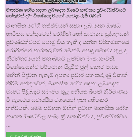
මානසික රෝග සඳහා ලබාදෙන ඖෂධ භාවිතය ප්‍රචණ්ඩත්වයට
හේතුවක් ද?- විශේෂඥ මනෝ වෛද්‍ය රූමි රූබන්
මානසික රෝගී තත්ත්වයන් සඳහා ලබාදෙන ඖෂධ
භාවිතය හේතුවෙන් රෝගීන් හෝ සාමාන්‍ය පුද්ගලයන්
ප්‍රචණ්ඩත්වයට යොමු විය හැකි ද යන්න වර්තමානයේ
රෝගීන්ගේ භාරකරුවන් මෙන්ම පොදු සමාජය තුළ ද
නිරන්තරයෙන් කතාබහට ලක්වන මාතෘකාවකි.
විශේෂයෙන්ම වර්තමාන සිදුවීම් මුල් කොට මාධ්‍ය
මඟින් සිදුවන ඇතැම් අසත්‍ය ප්‍රචාර සහ කරුණු විකෘති
කිරීම් හේතුවෙන්, මානසික රෝග සඳහා ලබාදෙන
ඖෂධ පිළිබඳව සමාජය තුළ අනියත බියක් නිර්මාණය
වී ඇත.එය සමාජයීය වශයෙන් ඉතා අහිතකර
තත්වයකි. මෙම සටහන මඟින් ප්‍රධාන මානසික රෝග
නාශක ඖෂධවල සැබෑ ක්‍රියාකාරීත්වය, ප්‍රචණ්ඩත්වය
…
වැඩිපුර කියවන්න