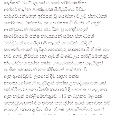
කැබිනට් මණ්ඩලයක් යටතේ සර්වපාක්ෂික
අන්තර්කාලීන ආණ්ඩුවක් පිහිටුවීමට විවිධ
පාර්ශවයන්ගෙන් ඉදිරිපත් වූ යෝජනා වලට ජනාධිපති
ගෝඨාභය රාජපක්ෂ මහතා එකඟ වී තිබේ. ඒ අනුව
ආණ්ඩුවෙන් ඉවත්ව ස්වාධීන වූ මන්ත්‍රීවරුන්
කණ්ඩායමේ පක්ෂ නායකයන් සමඟ ජනාධිපති
මන්දිරයේ පෙරේදා (29)පැවති සාකච්ඡාවේදී ඒ
සම්බන්ධයෙන් වැඩිදුර තොරතුරු සාකච්ඡා වී තිබේ. එම
නව අගමැතිවරයා සහ ඇමති මණ්ඩලය පාර්ලිමේන්තුව
නියෝජනය කරන පක්ෂ නායකයන්ගෙන් සැදුම්ලත්
ජාතික සභාවෙන් නම් කිරීමටත් යෝජනා වී
ඇත.ආණ්ඩුවට උපදෙස් දීම සඳහා පක්ෂ
නායකයන්ගෙන් සැදුම්ලත් ජාතික උපදේශක සභාවක්
පත්කිරීමට ද ජනාධිපතිවරයා එහි දී එකඟතාව පළ කර
ඇත නමුත් පාර්ලිමේන්තුවේ 113 ක බහුතර බලයක්
පෙන්වුවහොත් මිස තමන් තනතුරින් ඉවත් නොවන බව
අගමැති වරයා දැඩිව කියා තිබේ. ,ජනාධිපතිවරයාගේ