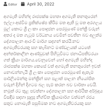
April 30, 2022
Editor
අගමැති මහින්ද රාජපක්ෂ මහතා අගමැති තනතුරෙන්
ඉල්ලා අස්වීම ප්‍රතික්ෂේප කිරීම මත ඇති වූ මත අරගලය
මුල් කොට ශ්‍රී ලංකා පොදුජන පෙරමුණේ මන්ත්‍රී වරුන්
අතර ද මත ගැටුම් වර්ධනය වෙමින් පවතින බව අලුත්ම
දේශපාලන ආරංචි මාර්ග සඳහන් කරයි.නව
අගමැතිවරයකු සහ කැබිනට් මණ්ඩලයක් යටතේ
අන්තර්කාලීන ආණ්ඩුවක් පිහිටුවීමට ජනාධිපතිවරයා
ගත් ක්‍රියා මාර්ගය,වෙනුවෙන් හෝ අගමැති මහින්ද
රාජපක්ෂ මහතා කෙසේ වත් අගමැති තනතුරෙන් ඉවත්
නොවන්නැයි ශ්‍රී ලංකා පොදුජන පෙරමුණේ ඇතැම්
පාර්ලිමේන්තු මන්ත්‍රීන් සහ පළාත් පාලන නියෝජිත
වරුන් දිගින් දිගටම බල පෑම් කරන බව වාර්තා වෙයි.
නමුත් රට තුළ පවත්නා දේශපාලන සහ ආර්ථික අර්බුදය
විසඳීම සඳහා සුදුසු නිශ්චිත ක්‍රියාමාර්ග වත්මන් රජය
සතුව නොමැති පසුබිමක නව අගමැතිවරයකු සහ