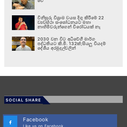
වේ
විනිසුරු විශ්‍රාම වයස දිගු කිරීමේ 22
ව්‍යවස්ථා සංශෝධනයට මහා
නාහිමිවරුන්ගෙන් විරෝධයක් නෑ
2030 වන විට අධිවේගී මාර්ග
පද්ධතියට කි.මී. 132ක්;සියලු වියදම්
දේශීය අරමුදල්වලින්
SOCIAL SHARE
Facebook
Like us on Facebook