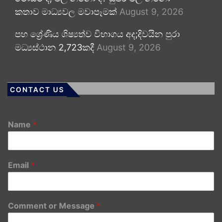
කතාව මාධ්‍යවල මවාපෑමක්
August 9, 2026
පහ ශ්‍රේණිය ශිෂ්‍යත්ව විභාගය අද;දිවයින පුරා
මධ්‍යස්ථාන 2,723කදී
August 9, 2026
CONTACT US
Name
*
Email
*
Comment or Message
*