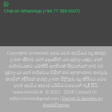
Chat on WhatsApp (+94 77 359 6107)
Copyrights protected: මෙම වෙබ් අඩවියේ පළකරනු
ලබන කිනම් හෝ දෙයකින් යම් පුද්ගලයකුට හෝ
පාර්ශවයකට යම්කිසි අගතියක් සිදුවන්නේ නම් එම
පුද්ගලයා හෝ පාර්ශවය විසින් තම අනන්‍යතාව තහවුරු
කරමින් ඉදිරිපත් කරනු ලබන පිළිතුරු පළකිරීමට මෙම
වෙබ් අඩවිය ආචාර ධර්මීය වශයෙන් බැඳී සිටී.
'www.vinivida.lk' © 2021- 2024| Contact Us -
editor.vinivida@gmail.com |
Design & develop by
AmpleThemes