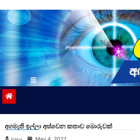
Skip
to
content
vinivida.lk
අගමැති ඉල්ලා අස්වෙන කතාව බොරුවක්
May 4, 2022
Editor