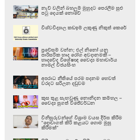
නැව් වලින් බහලුම් මුහුදට පෙරලීම සුළු
පටු දෙයක් නොවේ
විශ්වවිද්‍යාල කඩඉම් ලකුණු නිකුත් කෙරේ
ප්‍රවේසම් වන්න; එල් නිනෝ යනු
පාරිසරික හෘද රෝග අවදානමකි –
හෘදවේද විශේෂඥ වෛද්‍ය මහාචාර්ය
නාමල් විජයසිංහ
අපරාධ නීතියේ පරම පදනම හෙවත්
වරදට සරිලන දඬුවම
කුස තුළ සැඟවුණු නොනිදන කම්හල –
වෛද්‍ය සුගත් විජේවර්ධන
විනිසුරුවන්ගේ විශ්‍රාම වයස දීර්ඝ කිරීම
“දොවාගත් කිරි කළයට ගොම මුසු
කිරීමක්”