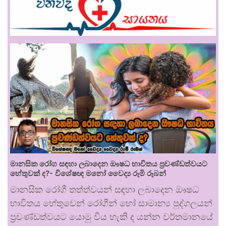
මානසික රෝග සඳහා ලබාදෙන ඖෂධ භාවිතය ප්‍රචණ්ඩත්වයට
හේතුවක් ද?- විශේෂඥ මනෝ වෛද්‍ය රූමි රූබන්
මානසික රෝගී තත්ත්වයන් සඳහා ලබාදෙන ඖෂධ
භාවිතය හේතුවෙන් රෝගීන් හෝ සාමාන්‍ය පුද්ගලයන්
ප්‍රචණ්ඩත්වයට යොමු විය හැකි ද යන්න වර්තමානයේ