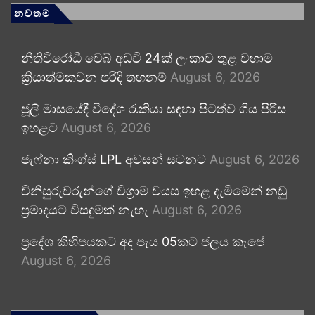
නවතම
නීතිවිරෝධී වෙබ් අඩවි 24ක් ලංකාව තුළ වහාම
ක්‍රියාත්මකවන පරිදි තහනම්
August 6, 2026
ජූලි මාසයේදී විදේශ රැකියා සඳහා පිටත්ව ගිය පිරිස
ඉහළට
August 6, 2026
ජැෆ්නා කිංග්ස් LPL අවසන් සටනට
August 6, 2026
විනිසුරුවරුන්ගේ විශ්‍රාම වයස ඉහළ දැමීමෙන් නඩු
ප්‍රමාදයට විසඳුමක් නැහැ
August 6, 2026
ප්‍රදේශ කිහිපයකට අද පැය 05කට ජලය කැපේ
August 6, 2026