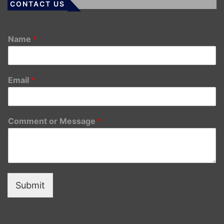
CONTACT US
Name
*
Email
*
Comment or Message
*
Submit