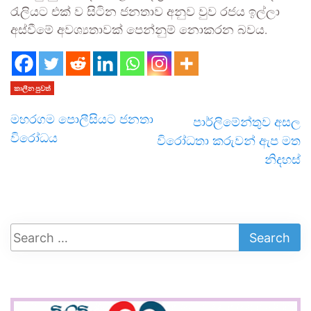
රැලියට එක් ව සිටින ජනතාව අනුව වුව රජය ඉල්ලා
අස්වීමේ අවශ්‍යතාවක් පෙන්නුම් නොකරන බවය.
කාලීන පුවත්
මහරගම පොලීසියට ජනතා
පාර්ලිමේන්තුව අසල
විරෝධය
විරෝධතා කරුවන් ඇප මත
නිදහස්