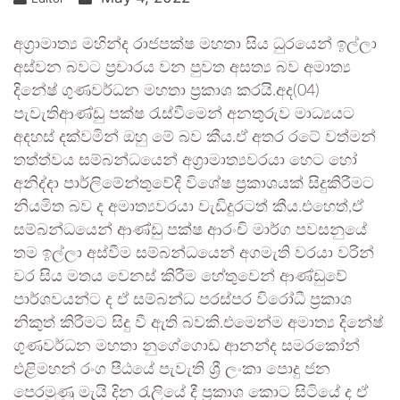
අග‍්‍රාමාත්‍ය මහින්ද රාජපක්ෂ මහතා සිය ධුරයෙන් ඉල්ලා
අස්වන බවට ප‍්‍රචාරය වන පුවත අසත්‍ය බව අමාත්‍ය
දිනේෂ් ගුණවර්ධන මහතා ප්‍රකාශ කරයි.අද(04)
පැවැතිආණ්ඩු පක්ෂ රැස්වීමෙන් අනතුරුව මාධ්‍යයට
අදහස් දක්වමින් ඔහු මේ බව කීය.ඒ අතර රටේ වත්මන්
තත්ත්වය සම්බන්ධයෙන් අග‍්‍රාමාත්‍යවරයා හෙට හෝ
අනිද්දා පාර්ලිමේන්තුවේදී විශේෂ ප‍්‍රකාශයක් සිදුකිරීමට
නියමිත බව ද අමාත්‍යවරයා වැඩිදුරටත් කීය.එහෙත්,ඒ
සම්බන්ධයෙන් ආණ්ඩු පක්ෂ ආරංචි මාර්ග පවසනුයේ
තම ඉල්ලා අස්වීම සම්බන්ධයෙන් අගමැති වරයා වරින්
වර සිය මතය වෙනස් කිරීම හේතුවෙන් ආණ්ඩුවේ
පාර්ශවයන්ට ද ඒ සම්බන්ධ පරස්පර විරෝධී ප්‍රකාශ
නිකුත් කිරීමට සිදු වී ඇති බවකි.එමෙන්ම අමාත්‍ය දිනේෂ්
ගුණවර්ධන මහතා නුගේගොඩ ආනන්ද සමරකෝන්
එළිමහන් රංග පීඨයේ පැවැති ශ්‍රී ලංකා පොදු ජන
පෙරමුණු මැයි දින රැලියේ දී ප්‍රකාශ කොට සිටියේ ද ඒ