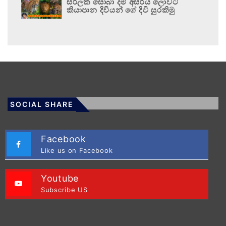
සිරිලක සොබා දම් අසිරිය ලොවට
කියාපාන දිවියන් ගේ දිවි සුරකිමු
SOCIAL SHARE
Facebook
Like us on Facebook
Youtube
Subscribe US