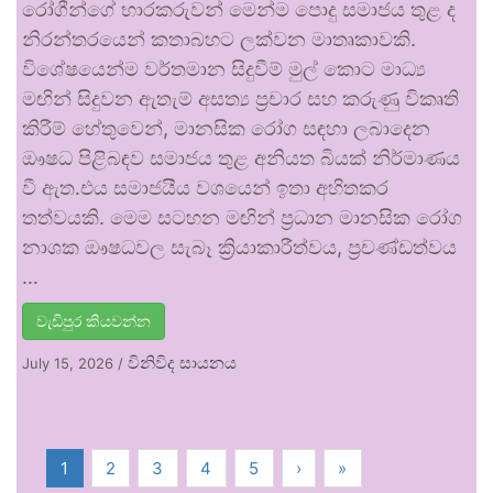
රෝගීන්ගේ භාරකරුවන් මෙන්ම පොදු සමාජය තුළ ද
නිරන්තරයෙන් කතාබහට ලක්වන මාතෘකාවකි.
විශේෂයෙන්ම වර්තමාන සිදුවීම් මුල් කොට මාධ්‍ය
මඟින් සිදුවන ඇතැම් අසත්‍ය ප්‍රචාර සහ කරුණු විකෘති
කිරීම් හේතුවෙන්, මානසික රෝග සඳහා ලබාදෙන
ඖෂධ පිළිබඳව සමාජය තුළ අනියත බියක් නිර්මාණය
වී ඇත.එය සමාජයීය වශයෙන් ඉතා අහිතකර
තත්වයකි. මෙම සටහන මඟින් ප්‍රධාන මානසික රෝග
නාශක ඖෂධවල සැබෑ ක්‍රියාකාරීත්වය, ප්‍රචණ්ඩත්වය
…
වැඩිපුර කියවන්න
විනිවිද සායනය
July 15, 2026
/
1
2
3
4
5
›
»