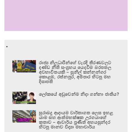
.
රාජ්‍ය නිලධාරීන්ගේ වැරදි තීරණවලට
දණ්ඩ නීති සංග්‍රහය යෙදවීම බරපතල
අවභාවිතයකි – සුනිල් කන්නන්ගර
කොළඹ, රත්නපුර, අම්පාර හිටපු මහ
දිසාපති
ලෝකයේ අඩුවෙන්ම නිදා ගන්නා ජාතිය?
සුරාබදු ආදායම වාර්තාගත ලෙස ඉහළ
යාම සහ ආත්මභක්ෂක උරගයාගේ
කතාව – ආචාර්ය ප්‍රණීත් අභයසුන්දර
හිටපු මානව විද්‍යා මහාචාර්ය