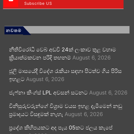
Subscribe US
නවතම
නීතිවිරෝධී වෙබ් අඩවි 24ක් ලංකාව තුළ වහාම
ක්‍රියාත්මකවන පරිදි තහනම්
August 6, 2026
ජූලි මාසයේදී විදේශ රැකියා සඳහා පිටත්ව ගිය පිරිස
ඉහළට
August 6, 2026
ජැෆ්නා කිංග්ස් LPL අවසන් සටනට
August 6, 2026
විනිසුරුවරුන්ගේ විශ්‍රාම වයස ඉහළ දැමීමෙන් නඩු
ප්‍රමාදයට විසඳුමක් නැහැ
August 6, 2026
ප්‍රදේශ කිහිපයකට අද පැය 05කට ජලය කැපේ