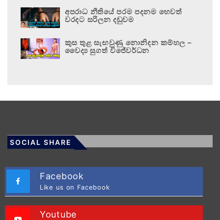
අපරාධ නීතියේ පරම පදනම හෙවත්
වරදට සරිලන දඬුවම
කුස තුළ සැඟවුණු නොනිදන කම්හල –
වෛද්‍ය සුගත් විජේවර්ධන
SOCIAL SHARE
Facebook
Like us on Facebook
Youtube