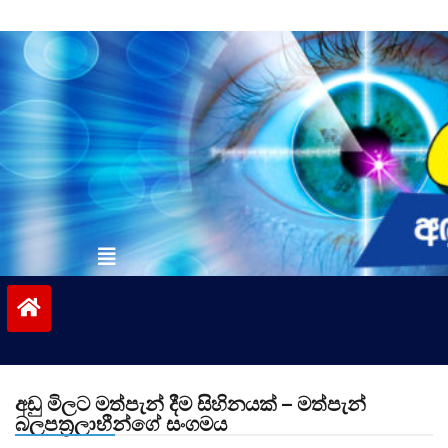
Skip
to
content
vinivida.lk
අඩු මිලට මත්පැන් දීම සිහිනයක් – මත්පැන්
බලපත්‍රලාභීන්ගේ සංගමය