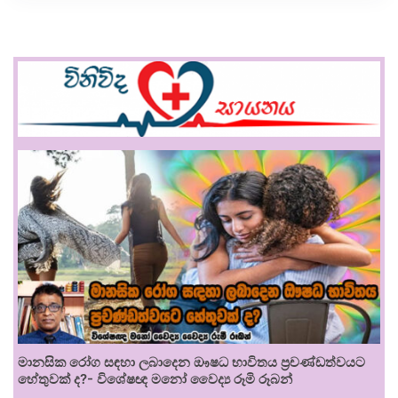
මානසික රෝග සඳහා ලබාදෙන ඖෂධ භාවිතය ප්‍රචණ්ඩත්වයට
හේතුවක් ද?- විශේෂඥ මනෝ වෛද්‍ය රූමි රූබන්