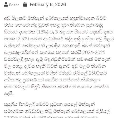
February 6, 2026
Editor
අඩු මිලකට මත්පැන් බෝතලයක් හඳුන්වාදෙන බවට
රජය පොරොන්දු වූවත් ඉහළ දමා තිබෙන සුරා බද්ද
සියයට දහඅටක (18%) වැට් බදු සහ සියයට දෙකයි දශම
පහක (2.5%) සමාජ ආරක්ෂණ බද්ද ආදිය නිසා අඩු මිලට
මත්පැන් බෝතලයක් ලබාදිය නොහැකි බවත් මත්පැන්
බලපත්‍රලාභීන්ගේ සංගමය සඳහන් කරයි.2024-2025
වසරවලදී ඉහළ දැමූ බදු අඩුකිරීමෙන් පමණක් මත්පැන්
මිල පහළ දැමිය හැකි බවත් දැනට අඩු මිලට තිබෙන
මත්පැන් බෝතලයක් මගින් රජයට රුපියල් 2500කට
අධික බදු ප්‍රමාණයක් ගෙවීමට මත්පැන් නිෂ්පාදන
සමාගම්වලට සිදුවී තිබෙන බවත් එම සංගමය පෙන්වා
දෙයි.
පසුගිය දිනවලදී මෙරට ප්‍රධාන පෙළේ මත්පැන්
සමාගමක ගබඩාවල තිබූ මත්පැන් බෝතලයක් රුපියල්