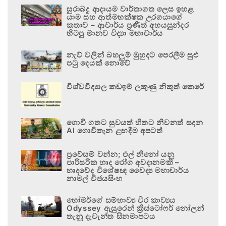
සුරාබදු ආදායම වාර්තාගත ලෙස ඉහළ
යාම සහ ආත්මභක්ෂක උරගයාගේ
කතාව – ආචාර්ය ප්‍රණීත් අභයසුන්දර
හිටපු මානව විද්‍යා මහාචාර්ය
නැව් වලින් බහලුම් මුහුදට පෙරලීම සුළු
පටු දෙයක් නොවේ
විශ්වවිද්‍යාල කඩඉම් ලකුණු නිකුත් කෙරේ
ගොවි ගතට සුවයත් හිතට නිවනත් සදන
AI ගොවිතැන ළඟදීම අපටත්
ප්‍රවේසම් වන්න; එල් නිනෝ යනු
පාරිසරික හෘද රෝග අවදානමකි –
හෘදවේද විශේෂඥ වෛද්‍ය මහාචාර්ය
නාමල් විජයසිංහ
හෝමර්ගේ සම්භාව්‍ය වීර කාව්‍යය
Odyssey ඇසුරෙන් ක්‍රිස්ටෝෆර් නෝලන්
තැනූ දැවැන්ත සිනමාපටය