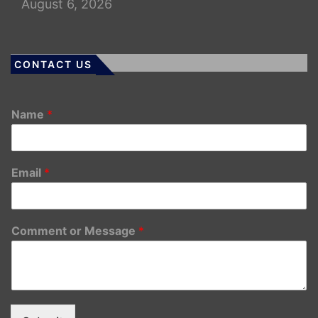
August 6, 2026
CONTACT US
Name
*
Email
*
Comment or Message
*