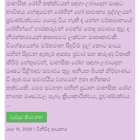
මානසික රෝගී තත්ත්වයන් සඳහා ලබාදෙන ඖෂධ
භාවිතය හේතුවෙන් රෝගීන් හෝ සාමාන්‍ය පුද්ගලයන්
ප්‍රචණ්ඩත්වයට යොමු විය හැකි ද යන්න වර්තමානයේ
රෝගීන්ගේ භාරකරුවන් මෙන්ම පොදු සමාජය තුළ ද
නිරන්තරයෙන් කතාබහට ලක්වන මාතෘකාවකි.
විශේෂයෙන්ම වර්තමාන සිදුවීම් මුල් කොට මාධ්‍ය
මඟින් සිදුවන ඇතැම් අසත්‍ය ප්‍රචාර සහ කරුණු විකෘති
කිරීම් හේතුවෙන්, මානසික රෝග සඳහා ලබාදෙන
ඖෂධ පිළිබඳව සමාජය තුළ අනියත බියක් නිර්මාණය
වී ඇත.එය සමාජයීය වශයෙන් ඉතා අහිතකර
තත්වයකි. මෙම සටහන මඟින් ප්‍රධාන මානසික රෝග
නාශක ඖෂධවල සැබෑ ක්‍රියාකාරීත්වය, ප්‍රචණ්ඩත්වය
…
වැඩිපුර කියවන්න
විනිවිද සායනය
July 15, 2026
/