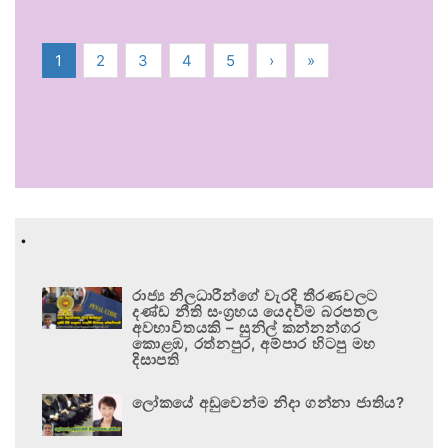
1
2
3
4
5
›
»
.
රාජ්‍ය නිලධාරීන්ගේ වැරදි තීරණවලට
දණ්ඩ නීති සංග්‍රහය යෙදවීම බරපතල
අවභාවිතයකි – සුනිල් කන්නන්ගර
කොළඹ, රත්නපුර, අම්පාර හිටපු මහ
දිසාපති
ලෝකයේ අඩුවෙන්ම නිදා ගන්නා ජාතිය?