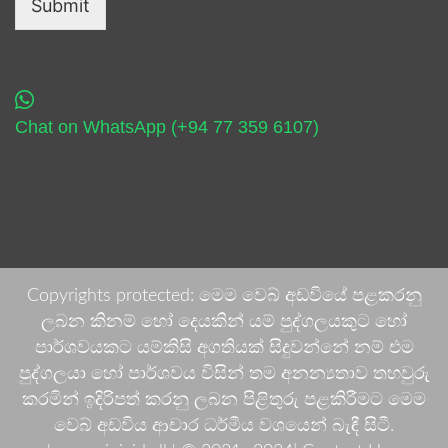
Submit
Chat on WhatsApp (+94 77 359 6107)
Copyrights protected: මෙම වෙබ් අඩවියේ පළකරනු
ලබන කිනම් හෝ දෙයකින් යම් පුද්ගලයකුට හෝ
පාර්ශවයකට යම්කිසි අගතියක් සිදුවන්නේ නම් එම
පුද්ගලයා හෝ පාර්ශවය විසින් තම අනන්‍යතාව තහවුරු
කරමින් ඉදිරිපත් කරනු ලබන පිළිතුරු පළකිරීමට මෙම
වෙබ් අඩවිය ආචාර ධර්මීය වශයෙන් බැඳී සිටී.