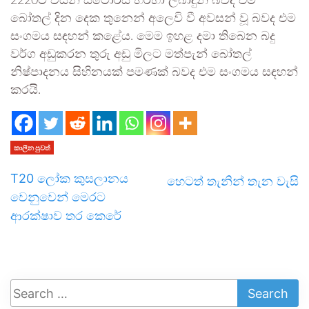
2220ට වයින් ස්ටෝර්ස් හරහා ලබාදුන් බවද එම
බෝතල් දින දෙක තුනෙන් අලෙවි වී අවසන් වූ බවද එම
සංගමය සඳහන් කළේය. මෙම ඉහළ දමා තිබෙන බදු
වර්ග අඩුකරන තුරු අඩු මිලට මත්පැන් බෝතල්
නිෂ්පාදනය සිහිනයක් පමණක් බවද එම සංගමය සඳහන්
කරයි.
කාලීන පුවත්
T20 ලෝක කුසලානය
හෙටත් තැනින් තැන වැසි
වෙනුවෙන් මෙරට
ආරක්ෂාව තර කෙරේ