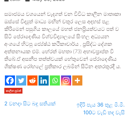
සමාජමය වශයෙන් වැදගත් වන විවිධ කාලීන මාතෘකා
ඔස්සේ විද්‍යුත් මාධ්‍ය මඟින් චතුර ලෙස අදහස් පළ
කිරීමෙන් පසුගිය කාලයේ මහත් ජනප්‍රියත්වයට පත් ව
සිටි පේරාදෙණිය විශ්වවිද්‍යාලයේ සිංහල අධ්‍යයන
අංශයේ හිටපු ජ්‍යේෂ්ඨ කථිකාචාර්ය , ප්‍රසිද්ධ දේශක
අත්තනායක එම්. හේරත් මහතා (73) අභාවප්‍රාප්ත වී
තිබේ.ඒ අසනීප තත්ත්වයක් හේතුවෙන් පේරාදෙණිය
ශික්ෂණ රෝහලේ ප්‍රතිකාර ලබමින් සිටින අතරතුරදී ය.
කාලීන පුවත්
2 වනදා සිට බදු සතියක්
ඉදිරි පැය 36 තුළ මි.මී.
100ට වැඩි තද වැසි