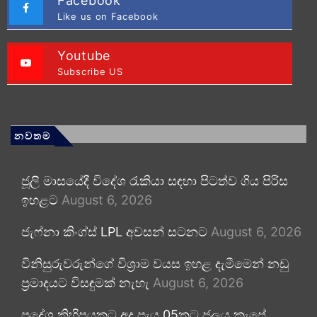
Facebook
Like us on Facebook
Youtube
Subscribe US
නවතම
ජූලි මාසයේදී විදේශ රැකියා සඳහා පිටත්ව ගිය පිරිස
ඉහළට
August 6, 2026
ජැෆ්නා කිංග්ස් LPL අවසන් සටනට
August 6, 2026
විනිසුරුවරුන්ගේ විශ්‍රාම වයස ඉහළ දැමීමෙන් නඩු
ප්‍රමාදයට විසඳුමක් නැහැ
August 6, 2026
ප්‍රදේශ කිහිපයකට අද පැය 05කට ජලය කැපේ