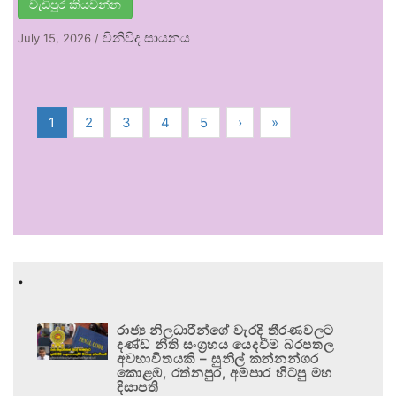
වැඩිපුර කියවන්න
විනිවිද සායනය
July 15, 2026
/
1
2
3
4
5
›
»
.
රාජ්‍ය නිලධාරීන්ගේ වැරදි තීරණවලට
දණ්ඩ නීති සංග්‍රහය යෙදවීම බරපතල
අවභාවිතයකි – සුනිල් කන්නන්ගර
කොළඹ, රත්නපුර, අම්පාර හිටපු මහ
දිසාපති