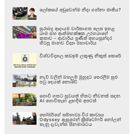
ලෝකයේ අඩුවෙන්ම නිදා ගන්නා ජාතිය?
සුරාබදු ආදායම වාර්තාගත ලෙස ඉහළ
යාම සහ ආත්මභක්ෂක උරගයාගේ
කතාව – ආචාර්ය ප්‍රණීත් අභයසුන්දර
හිටපු මානව විද්‍යා මහාචාර්ය
විශ්වවිද්‍යාල කඩඉම් ලකුණු නිකුත් කෙරේ
නැව් වලින් බහලුම් මුහුදට පෙරලීම සුළු
පටු දෙයක් නොවේ
ගොවි ගතට සුවයත් හිතට නිවනත් සදන
AI ගොවිතැන ළඟදීම අපටත්
හෝමර්ගේ සම්භාව්‍ය වීර කාව්‍යය
Odyssey ඇසුරෙන් ක්‍රිස්ටෝෆර් නෝලන්
තැනූ දැවැන්ත සිනමාපටය