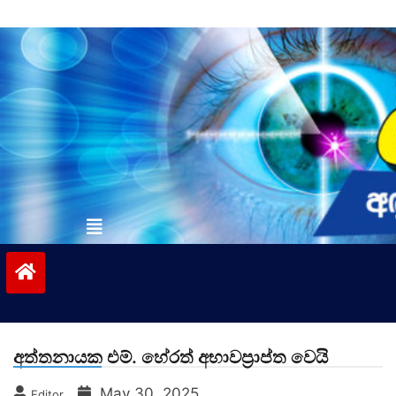
Skip
to
content
vinivida.lk
අත්තනායක එම්. හේරත් අභාවප්‍රාප්ත වෙයි
May 30, 2025
Editor