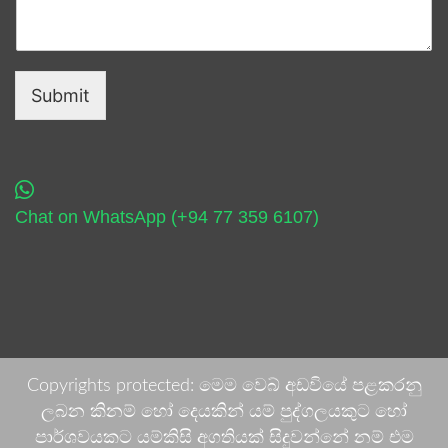
Submit
Chat on WhatsApp (+94 77 359 6107)
Copyrights protected: මෙම වෙබ් අඩවියේ පළකරනු
ලබන කිනම් හෝ දෙයකින් යම් පුද්ගලයකුට හෝ
පාර්ශවයකට යම්කිසි අගතියක් සිදුවන්නේ නම් එම