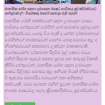
මානසික රෝග සඳහා ලබාදෙන ඖෂධ භාවිතය ප්‍රචණ්ඩත්වයට
හේතුවක් ද?- විශේෂඥ මනෝ වෛද්‍ය රූමි රූබන්
මානසික රෝගී තත්ත්වයන් සඳහා ලබාදෙන ඖෂධ
භාවිතය හේතුවෙන් රෝගීන් හෝ සාමාන්‍ය පුද්ගලයන්
ප්‍රචණ්ඩත්වයට යොමු විය හැකි ද යන්න වර්තමානයේ
රෝගීන්ගේ භාරකරුවන් මෙන්ම පොදු සමාජය තුළ ද
නිරන්තරයෙන් කතාබහට ලක්වන මාතෘකාවකි.
විශේෂයෙන්ම වර්තමාන සිදුවීම් මුල් කොට මාධ්‍ය
මඟින් සිදුවන ඇතැම් අසත්‍ය ප්‍රචාර සහ කරුණු විකෘති
කිරීම් හේතුවෙන්, මානසික රෝග සඳහා ලබාදෙන
ඖෂධ පිළිබඳව සමාජය තුළ අනියත බියක් නිර්මාණය
වී ඇත.එය සමාජයීය වශයෙන් ඉතා අහිතකර
තත්වයකි. මෙම සටහන මඟින් ප්‍රධාන මානසික රෝග
නාශක ඖෂධවල සැබෑ ක්‍රියාකාරීත්වය, ප්‍රචණ්ඩත්වය
…