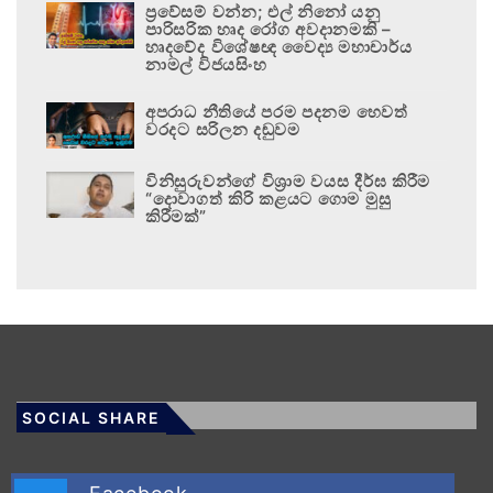
ප්‍රවේසම් වන්න; එල් නිනෝ යනු
පාරිසරික හෘද රෝග අවදානමකි –
හෘදවේද විශේෂඥ වෛද්‍ය මහාචාර්ය
නාමල් විජයසිංහ
අපරාධ නීතියේ පරම පදනම හෙවත්
වරදට සරිලන දඬුවම
විනිසුරුවන්ගේ විශ්‍රාම වයස දීර්ඝ කිරීම
“දොවාගත් කිරි කළයට ගොම මුසු
කිරීමක්”
SOCIAL SHARE