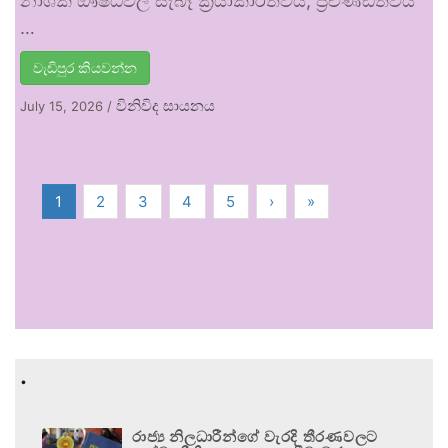
නාශක ඖෂධවල සැබෑ ක්‍රියාකාරීත්වය, ප්‍රචණ්ඩත්වය
…
වැඩිපුර කියවන්න
විනිවිද සායනය
July 15, 2026
/
1
2
3
4
5
›
»
.
රාජ්‍ය නිලධාරීන්ගේ වැරදි තීරණවලට