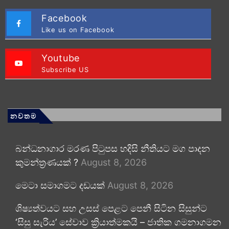
Facebook
Like us on Facebook
Youtube
Subscribe US
නවතම
බන්ධනාගාර මරණ පිටුපස හදිසි නීතියට මග පාදන
කුමන්ත්‍රණයක් ?
August 8, 2026
මෙටා සමාගමට දඩයක්
August 8, 2026
ශිෂ්‍යත්වයට සහ උසස් පෙළට පෙනී සිටින සිසුන්ට
‘සිසු සැරිය’ සේවාව ක්‍රියාත්මකයි – ජාතික ගමනාගමන