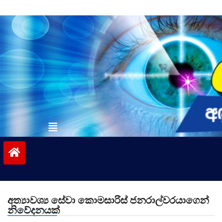
Skip
to
content
vinivida.lk
අත්‍යාවශ්‍ය සේවා කොමසාරිස් ජනරාල්වරයාගෙන්
නිවේදනයක්