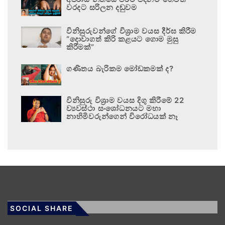
වරදට සරිලන දඬුවම
විනිසුරුවන්ගේ විශ්‍රාම වයස දීර්ඝ කිරීම
“දොවාගත් කිරි කළයට ගොම මුසු
කිරීමක්”
ගණිතය බැරිකම මෝඩකමක් ද?
විනිසුරු විශ්‍රාම වයස දිගු කිරීමේ 22
ව්‍යවස්ථා සංශෝධනයට මහා
නාහිමිවරුන්ගෙන් විරෝධයක් නෑ
SOCIAL SHARE