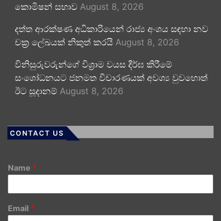
කොමිෂන් සභාව
August 8, 2026
දත්ත ආරක්ෂණ අධිකාරියෙන් රාජ්‍ය අංශය සඳහා නව
චක්‍ර ලේඛයක් නිකුත් කරයි
August 8, 2026
විනිසුරුවරුන්ගේ විශ්‍රාම වයස දීර්ඝ කිරීමේ
සංශෝධනයට ජනමත විචාරණයක් අවශ්‍ය වුවහොත්
ඊට සූදානම්
August 8, 2026
CONTACT US
Name
*
Email
*