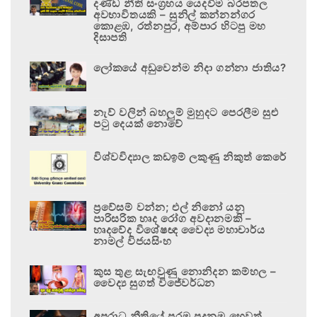
දණ්ඩ නීති සංග්‍රහය යෙදවීම බරපතල
අවභාවිතයකි – සුනිල් කන්නන්ගර
කොළඹ, රත්නපුර, අම්පාර හිටපු මහ
දිසාපති
ලෝකයේ අඩුවෙන්ම නිදා ගන්නා ජාතිය?
නැව් වලින් බහලුම් මුහුදට පෙරලීම සුළු
පටු දෙයක් නොවේ
විශ්වවිද්‍යාල කඩඉම් ලකුණු නිකුත් කෙරේ
ප්‍රවේසම් වන්න; එල් නිනෝ යනු
පාරිසරික හෘද රෝග අවදානමකි –
හෘදවේද විශේෂඥ වෛද්‍ය මහාචාර්ය
නාමල් විජයසිංහ
කුස තුළ සැඟවුණු නොනිදන කම්හල –
වෛද්‍ය සුගත් විජේවර්ධන
අපරාධ නීතියේ පරම පදනම හෙවත්