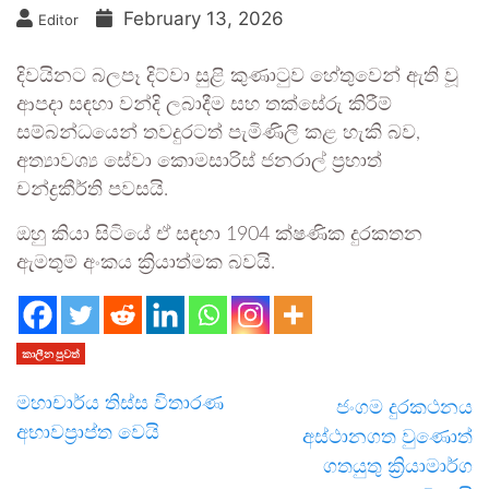
February 13, 2026
Editor
දිවයිනට බලපෑ දිට්වා සුළි කුණාටුව හේතුවෙන් ඇති වූ
ආපදා සඳහා වන්දි ලබාදීම සහ තක්සේරු කිරීම්
සම්බන්ධයෙන් තවදුරටත් පැමිණිලි කළ හැකි බව,
අත්‍යාවශ්‍ය සේවා කොමසාරිස් ජනරාල් ප්‍රභාත්
චන්ද්‍රකීර්ති පවසයි.
ඔහු කියා සිටියේ ඒ සඳහා 1904 ක්ෂණික දුරකතන
ඇමතුම් අංකය ක්‍රියාත්මක බවයි.
කාලීන පුවත්
මහාචාර්ය තිස්ස විතාරණ
ජංගම දුරකථනය
අභාවප්‍රාප්ත වෙයි
අස්ථානගත වුණොත්
ගතයුතු ක්‍රියාමාර්ග