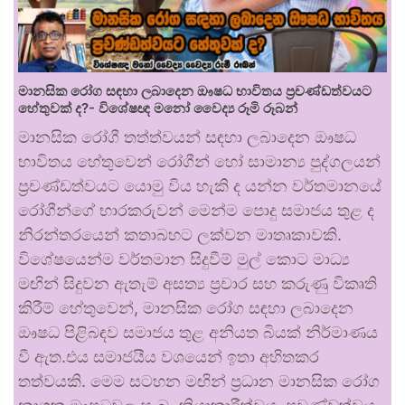
මානසික රෝග සඳහා ලබාදෙන ඖෂධ භාවිතය ප්‍රචණ්ඩත්වයට
හේතුවක් ද?- විශේෂඥ මනෝ වෛද්‍ය රූමි රූබන්
මානසික රෝගී තත්ත්වයන් සඳහා ලබාදෙන ඖෂධ
භාවිතය හේතුවෙන් රෝගීන් හෝ සාමාන්‍ය පුද්ගලයන්
ප්‍රචණ්ඩත්වයට යොමු විය හැකි ද යන්න වර්තමානයේ
රෝගීන්ගේ භාරකරුවන් මෙන්ම පොදු සමාජය තුළ ද
නිරන්තරයෙන් කතාබහට ලක්වන මාතෘකාවකි.
විශේෂයෙන්ම වර්තමාන සිදුවීම් මුල් කොට මාධ්‍ය
මඟින් සිදුවන ඇතැම් අසත්‍ය ප්‍රචාර සහ කරුණු විකෘති
කිරීම් හේතුවෙන්, මානසික රෝග සඳහා ලබාදෙන
ඖෂධ පිළිබඳව සමාජය තුළ අනියත බියක් නිර්මාණය
වී ඇත.එය සමාජයීය වශයෙන් ඉතා අහිතකර
තත්වයකි. මෙම සටහන මඟින් ප්‍රධාන මානසික රෝග