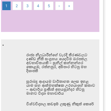
1
2
3
4
5
›
»
.
රාජ්‍ය නිලධාරීන්ගේ වැරදි තීරණවලට
දණ්ඩ නීති සංග්‍රහය යෙදවීම බරපතල
අවභාවිතයකි – සුනිල් කන්නන්ගර
කොළඹ, රත්නපුර, අම්පාර හිටපු මහ
දිසාපති
සුරාබදු ආදායම වාර්තාගත ලෙස ඉහළ
යාම සහ ආත්මභක්ෂක උරගයාගේ කතාව
– ආචාර්ය ප්‍රණීත් අභයසුන්දර හිටපු
මානව විද්‍යා මහාචාර්ය
විශ්වවිද්‍යාල කඩඉම් ලකුණු නිකුත් කෙරේ