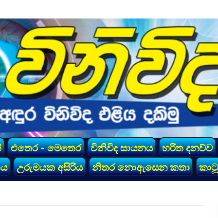
්
එතෙර - මෙතෙර
විනිවිද සායනය
හරිත දනව්ව
කය
උරුමයක අසිරිය
නිතර නොඇසෙන කතා
කාටූ