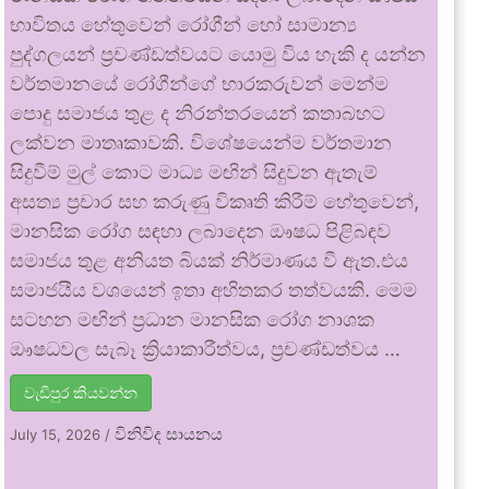
භාවිතය හේතුවෙන් රෝගීන් හෝ සාමාන්‍ය
පුද්ගලයන් ප්‍රචණ්ඩත්වයට යොමු විය හැකි ද යන්න
වර්තමානයේ රෝගීන්ගේ භාරකරුවන් මෙන්ම
පොදු සමාජය තුළ ද නිරන්තරයෙන් කතාබහට
ලක්වන මාතෘකාවකි. විශේෂයෙන්ම වර්තමාන
සිදුවීම් මුල් කොට මාධ්‍ය මඟින් සිදුවන ඇතැම්
අසත්‍ය ප්‍රචාර සහ කරුණු විකෘති කිරීම් හේතුවෙන්,
මානසික රෝග සඳහා ලබාදෙන ඖෂධ පිළිබඳව
සමාජය තුළ අනියත බියක් නිර්මාණය වී ඇත.එය
සමාජයීය වශයෙන් ඉතා අහිතකර තත්වයකි. මෙම
සටහන මඟින් ප්‍රධාන මානසික රෝග නාශක
ඖෂධවල සැබෑ ක්‍රියාකාරීත්වය, ප්‍රචණ්ඩත්වය …
වැඩිපුර කියවන්න
විනිවිද සායනය
July 15, 2026
/