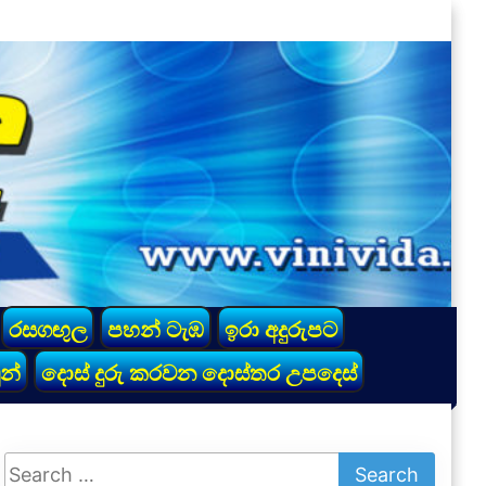
රසගඟුල
පහන් ටැඹ
ඉරා අදුරුපට
න්
දොස් දුරු කරවන දොස්තර උපදෙස්