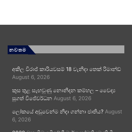
නවතම
අකිල විරාජ් කාරියවසම් 18 වැනිදා තෙක් රිමාන්ඩ්
August 6, 2026
කුස තුළ සැඟවුණු නොනිදන කම්හල – වෛද්‍ය
සුගත් විජේවර්ධන
August 6, 2026
ලෝකයේ අඩුවෙන්ම නිදා ගන්නා ජාතිය?
August
6, 2026