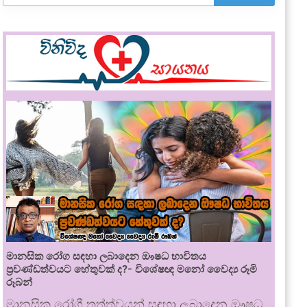
මානසික රෝග සඳහා ලබාදෙන ඖෂධ භාවිතය
ප්‍රචණ්ඩත්වයට හේතුවක් ද?- විශේෂඥ මනෝ වෛද්‍ය රූමි
රූබන්
මානසික රෝගී තත්ත්වයන් සඳහා ලබාදෙන ඖෂධ