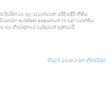
මුළු දිවයිනටම බල පැවැත්වෙන පරිදි ඇඳිරි නීතිය
කරයි.මහජන ආරක්ෂක ආඥාපනතේ 16 වන වගන්තිය
ව එම නිවේදනයේ වැඩිදුරටත් දැක්වෙයි.
හිට්ලර් මාවත හරහා ලිච්ඡවීපුර