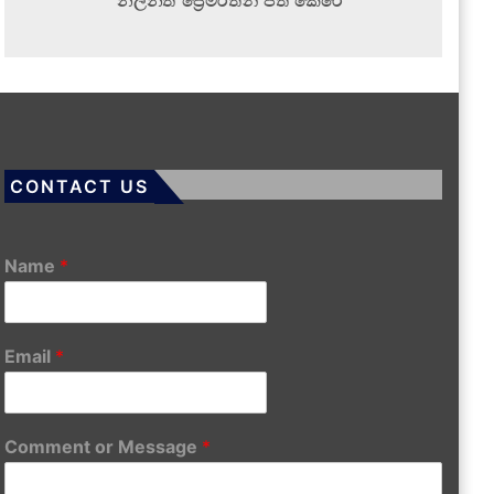
නිලන්ත ප්‍රේමරත්න පත් කෙරේ
CONTACT US
Name
*
Email
*
Comment or Message
*