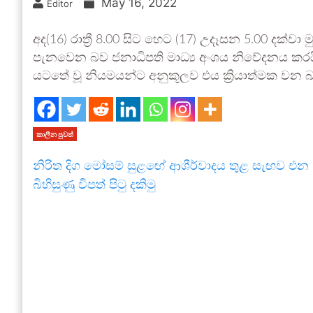
May 16, 2022
Editor
අද(16) රාත්‍රී 8.00 සිට හෙට (17) උදෑසන 5.00 දක්වා 
පැනවෙන බව ජනාධිපති මාධ්‍ය අංශය නිවේදනය 
යටතේ වූ නියමයන්ට අනුකූලව එය ක්‍රියාත්මක වන බ
කාලීන පුවත්
නිරිත දිග මෝසම් සුළඟේ ආශීර්වාදය තුළ සැඟව එන
බිහිසුණු විපත් පිටු දකිමු