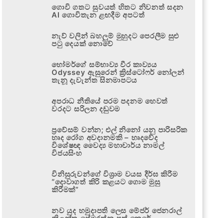
ගොවි ගතට සුවයත් හිතට නිවනත් සදන
AI ගොවිතැන ළඟදීම අපටත්
නැව් වලින් බහලුම් මුහුදට පෙරලීම සුළු
පටු දෙයක් නොවේ
හෝමර්ගේ සම්භාව්‍ය වීර කාව්‍යය
Odyssey ඇසුරෙන් ක්‍රිස්ටෝෆර් නෝලන්
තැනූ දැවැන්ත සිනමාපටය
අපරාධ නීතියේ පරම පදනම හෙවත්
වරදට සරිලන දඬුවම
ප්‍රවේසම් වන්න; එල් නිනෝ යනු පාරිසරික
හෘද රෝග අවදානමකි – හෘදවේද
විශේෂඥ වෛද්‍ය මහාචාර්ය නාමල්
විජයසිංහ
විනිසුරුවන්ගේ විශ්‍රාම වයස දීර්ඝ කිරීම
“දොවාගත් කිරි කළයට ගොම මුසු
කිරීමක්”
නව යුද හමුදාපති ලෙස මේජර් ජෙනරාල්