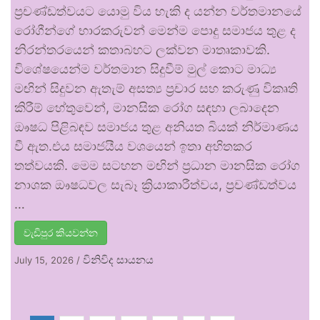
ප්‍රචණ්ඩත්වයට යොමු විය හැකි ද යන්න වර්තමානයේ
රෝගීන්ගේ භාරකරුවන් මෙන්ම පොදු සමාජය තුළ ද
නිරන්තරයෙන් කතාබහට ලක්වන මාතෘකාවකි.
විශේෂයෙන්ම වර්තමාන සිදුවීම් මුල් කොට මාධ්‍ය
මඟින් සිදුවන ඇතැම් අසත්‍ය ප්‍රචාර සහ කරුණු විකෘති
කිරීම් හේතුවෙන්, මානසික රෝග සඳහා ලබාදෙන
ඖෂධ පිළිබඳව සමාජය තුළ අනියත බියක් නිර්මාණය
වී ඇත.එය සමාජයීය වශයෙන් ඉතා අහිතකර
තත්වයකි. මෙම සටහන මඟින් ප්‍රධාන මානසික රෝග
නාශක ඖෂධවල සැබෑ ක්‍රියාකාරීත්වය, ප්‍රචණ්ඩත්වය
…
වැඩිපුර කියවන්න
විනිවිද සායනය
July 15, 2026
/