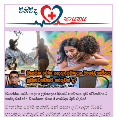
මානසික රෝග සඳහා ලබාදෙන ඖෂධ භාවිතය ප්‍රචණ්ඩත්වයට
හේතුවක් ද?- විශේෂඥ මනෝ වෛද්‍ය රූමි රූබන්
මානසික රෝගී තත්ත්වයන් සඳහා ලබාදෙන ඖෂධ
භාවිතය හේතුවෙන් රෝගීන් හෝ සාමාන්‍ය පුද්ගලයන්