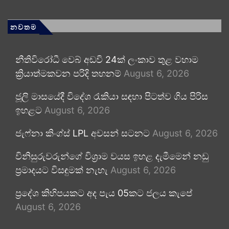
නවතම
නීතිවිරෝධී වෙබ් අඩවි 24ක් ලංකාව තුළ වහාම
ක්‍රියාත්මකවන පරිදි තහනම්
August 6, 2026
ජූලි මාසයේදී විදේශ රැකියා සඳහා පිටත්ව ගිය පිරිස
ඉහළට
August 6, 2026
ජැෆ්නා කිංග්ස් LPL අවසන් සටනට
August 6, 2026
විනිසුරුවරුන්ගේ විශ්‍රාම වයස ඉහළ දැමීමෙන් නඩු
ප්‍රමාදයට විසඳුමක් නැහැ
August 6, 2026
ප්‍රදේශ කිහිපයකට අද පැය 05කට ජලය කැපේ
August 6, 2026