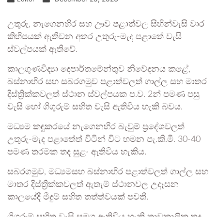
උතුරු, නැගෙනහිර සහ ඌව පළාත්වල සිහින්වැසි වාර
කිහිපයක් ඇතිවන අතර උතුරු-මැද පළාතේ වැසි
ස්වල්පයක් ඇතිවේ.
කාලගුණවිද්‍යා දෙපාර්තමේන්තුව නිවේදනය කළේ,
බස්නාහිර සහ සබරගමුව පළාත්වලත් ගාල්ල සහ මාතර
දිස්ත්‍රික්කවලත් ස්ථාන ස්වල්පයක ප.ව. 2න් පමණ පසු
වැසි හෝ ගිගුරුම් සහිත වැසි ඇතිවිය හැකි බවය.
මධ්‍යම කඳුකරයේ නැගෙනහිර බැවුම් ප්‍රදේශවලත්
උතුරු-මැද පළාතේත් විටින් විට හමන පැ.කි.මී. 30-40
පමණ තරමක තද සුළං ඇතිවිය හැකිය.
සබරගමුව, මධ්‍යමසහ බස්නාහිර පළාත්වලත් ගාල්ල සහ
මාතර දිස්ත්‍රික්කවලත් ඇතැම් ස්ථානවල උදෑසන
කාලයේදී මීදුම් සහිත තත්ත්වයක් පවතී.