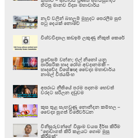
කතාව – ආචාර්ය ප්‍රණීත් අභයසුන්දර
හිටපු මානව විද්‍යා මහාචාර්ය
නැව් වලින් බහලුම් මුහුදට පෙරලීම සුළු
පටු දෙයක් නොවේ
විශ්වවිද්‍යාල කඩඉම් ලකුණු නිකුත් කෙරේ
ප්‍රවේසම් වන්න; එල් නිනෝ යනු
පාරිසරික හෘද රෝග අවදානමකි –
හෘදවේද විශේෂඥ වෛද්‍ය මහාචාර්ය
නාමල් විජයසිංහ
අපරාධ නීතියේ පරම පදනම හෙවත්
වරදට සරිලන දඬුවම
කුස තුළ සැඟවුණු නොනිදන කම්හල –
වෛද්‍ය සුගත් විජේවර්ධන
විනිසුරුවන්ගේ විශ්‍රාම වයස දීර්ඝ කිරීම
“දොවාගත් කිරි කළයට ගොම මුසු
කිරීමක්”