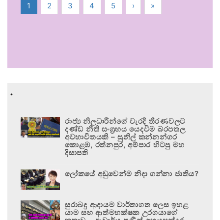
1
2
3
4
5
›
»
.
රාජ්‍ය නිලධාරීන්ගේ වැරදි තීරණවලට
දණ්ඩ නීති සංග්‍රහය යෙදවීම බරපතල
අවභාවිතයකි – සුනිල් කන්නන්ගර
කොළඹ, රත්නපුර, අම්පාර හිටපු මහ
දිසාපති
ලෝකයේ අඩුවෙන්ම නිදා ගන්නා ජාතිය?
සුරාබදු ආදායම වාර්තාගත ලෙස ඉහළ
යාම සහ ආත්මභක්ෂක උරගයාගේ