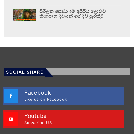
සිරිලක සොබා දම් අසිරිය ලොවට
කියාපාන දිවියන් ගේ දිවි සුරකිමු
SOCIAL SHARE
Facebook
Like us on Facebook
Youtube
Subscribe US