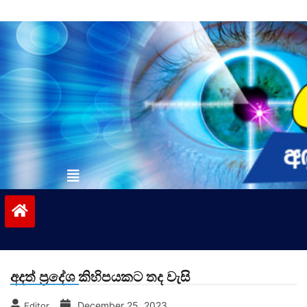
Skip
to
content
vinivida.lk
අදත් ප්‍රදේශ කිහිපයකට තද වැසි
December 25, 2023
Editor