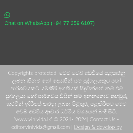
Chat on WhatsApp (+94 77 359 6107)
Copyrights protected: මෙම වෙබ් අඩවියේ පළකරනු
ලබන කිනම් හෝ දෙයකින් යම් පුද්ගලයකුට හෝ
පාර්ශවයකට යම්කිසි අගතියක් සිදුවන්නේ නම් එම
පුද්ගලයා හෝ පාර්ශවය විසින් තම අනන්‍යතාව තහවුරු
කරමින් ඉදිරිපත් කරනු ලබන පිළිතුරු පළකිරීමට මෙම
වෙබ් අඩවිය ආචාර ධර්මීය වශයෙන් බැඳී සිටී.
'www.vinivida.lk' © 2021- 2024| Contact Us -
editor.vinivida@gmail.com |
Design & develop by