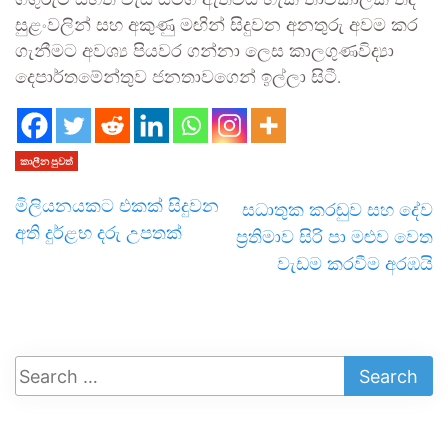
ගිගුරුම් සහිත වැසි සමග ඇතිවිය හැකි තාවකාලික තද
සුළංවලින් සහ අකුණු මඟින් සිදුවන අනතුරු අවම කර
ගැනීමට අවශ්‍ය පියවර ගන්නා ලෙස කාලගුණවිද්‍යා
දෙපාර්තමේන්තුව ජනතාවගෙන් ඉල්ලා සිටී.
කාලීන පුවත්
මිලියනයකට එකක් සිදුවන
සධාතුක කරඬුව සහ දේව
අති දුර්ළභ දරු උපතක්
ප්‍රතිමාව සිරි පා මළුව වෙත
වැඩම කරවීම අරඹයි