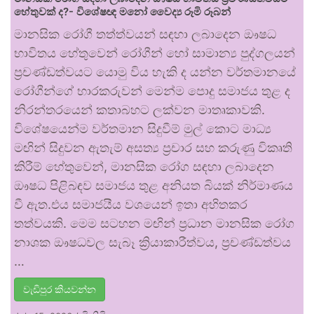
හේතුවක් ද?- විශේෂඥ මනෝ වෛද්‍ය රූමි රූබන්
මානසික රෝගී තත්ත්වයන් සඳහා ලබාදෙන ඖෂධ
භාවිතය හේතුවෙන් රෝගීන් හෝ සාමාන්‍ය පුද්ගලයන්
ප්‍රචණ්ඩත්වයට යොමු විය හැකි ද යන්න වර්තමානයේ
රෝගීන්ගේ භාරකරුවන් මෙන්ම පොදු සමාජය තුළ ද
නිරන්තරයෙන් කතාබහට ලක්වන මාතෘකාවකි.
විශේෂයෙන්ම වර්තමාන සිදුවීම් මුල් කොට මාධ්‍ය
මඟින් සිදුවන ඇතැම් අසත්‍ය ප්‍රචාර සහ කරුණු විකෘති
කිරීම් හේතුවෙන්, මානසික රෝග සඳහා ලබාදෙන
ඖෂධ පිළිබඳව සමාජය තුළ අනියත බියක් නිර්මාණය
වී ඇත.එය සමාජයීය වශයෙන් ඉතා අහිතකර
තත්වයකි. මෙම සටහන මඟින් ප්‍රධාන මානසික රෝග
නාශක ඖෂධවල සැබෑ ක්‍රියාකාරීත්වය, ප්‍රචණ්ඩත්වය
…
වැඩිපුර කියවන්න