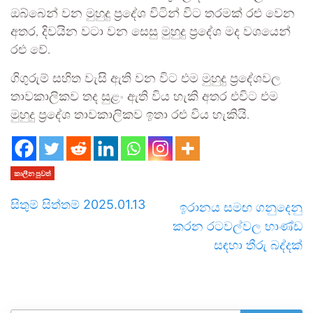
ඔබ්බෙන් වන මුහුදු ප්‍රදේශ විටින් විට තරමක් රළු වෙන
අතර, දිවයින වටා වන සෙසු මුහුදු ප්‍රදේශ මද වශයෙන්
රළු වේ.
ගිගුරුම් සහිත වැසි ඇති වන විට එම මුහුදු ප්‍රදේශවල
තාවකාලිකව තද සුළං ඇති විය හැකි අතර එවිට එම
මුහුදු ප්‍රදේශ තාවකාලිකව ඉතා රළු විය හැකියි.
කාලීන පුවත්
සිතුම් සිත්තම් 2025.01.13
ඉරානය සමඟ ගනුදෙනු
කරන රටවල්වල භාණ්ඩ
සඳහා තීරු බද්දක්