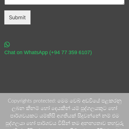
Submit
Chat on WhatsApp (+94 77 359 6107)
Copyrights protected: මෙම වෙබ් අඩවියේ පළකරනු
ලබන කිනම් හෝ දෙයකින් යම් පුද්ගලයකුට හෝ
පාර්ශවයකට යම්කිසි අගතියක් සිදුවන්නේ නම් එම
පුද්ගලයා හෝ පාර්ශවය විසින් තම අනන්‍යතාව තහවුරු