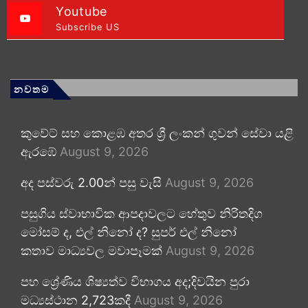
Youtube
Subscribe US
නවතම
කුවේට් සහ කොළඹ අතර ශ්‍රී ලංකන් ගුවන් සේවා යළි
ඇරඹේ
August 9, 2026
අද පස්වරු 2.00න් පසු වැසි
August 9, 2026
පසුගිය ස්වාභාවික ආපදාවලට හේතුව නිරිතදිග
මෝසම් ද, එල් නිනෝ ද? සුපර් එල් නිනෝ
කතාව මාධ්‍යවල මවාපෑමක්
August 9, 2026
පහ ශ්‍රේණිය ශිෂ්‍යත්ව විභාගය අද;දිවයින පුරා
මධ්‍යස්ථාන 2,723කදී
August 9, 2026