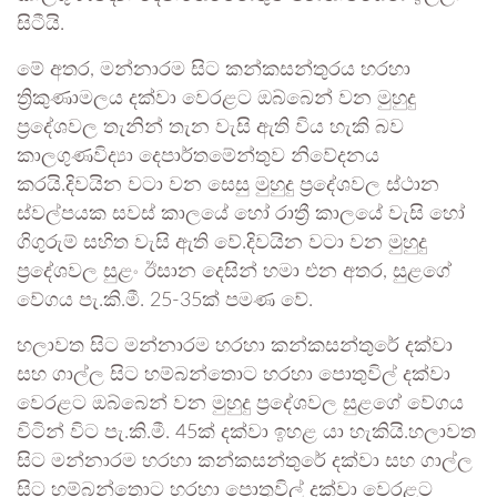
සිටීයි.
මේ අතර, මන්නාරම සිට කන්කසන්තුරය හරහා
ත්‍රිකුණාමලය දක්වා වෙරළට ඔබ්බෙන් වන මුහුදු
ප්‍රදේශවල තැනින් තැන වැසි ඇති විය හැකි බව
කාලගුණවිද්‍යා දෙපාර්තමේන්තුව නිවේදනය
කරයි.දිවයින වටා වන සෙසු මුහුදු ප්‍රදේශවල ස්ථාන
ස්වල්පයක සවස් කාලයේ හෝ රාත්‍රී කාලයේ වැසි හෝ
ගිගුරුම් සහිත වැසි ඇති වේ.දිවයින වටා වන මුහුදු
ප්‍රදේශවල සුළං ඊසාන දෙසින් හමා එන අතර, සුළගේ
වේගය පැ.කි.මී. 25-35ක් පමණ වේ.
හලාවත සිට මන්නාරම හරහා කන්කසන්තුරේ දක්වා
සහ ගාල්ල සිට හම්බන්තොට හරහා පොතුවිල් දක්වා
වෙරළට ඔබ්බෙන් වන මුහුදු ප්‍රදේශවල සුළගේ වේගය
විටින් විට පැ.කි.මී. 45ක් දක්වා ඉහළ යා හැකියි.හලාවත
සිට මන්නාරම හරහා කන්කසන්තුරේ දක්වා සහ ගාල්ල
සිට හම්බන්තොට හරහා පොතුවිල් දක්වා වෙරළට