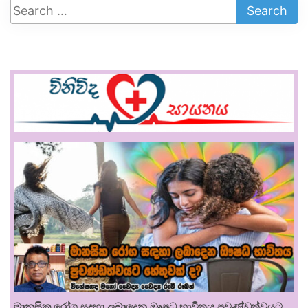
මානසික රෝග සඳහා ලබාදෙන ඖෂධ භාවිතය ප්‍රචණ්ඩත්වයට