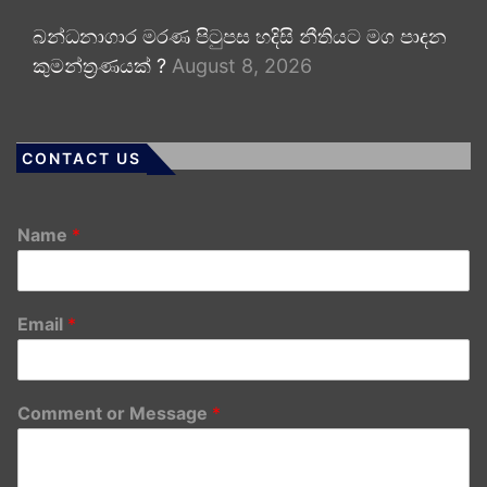
බන්ධනාගාර මරණ පිටුපස හදිසි නීතියට මග පාදන
කුමන්ත්‍රණයක් ?
August 8, 2026
CONTACT US
Name
*
Email
*
Comment or Message
*