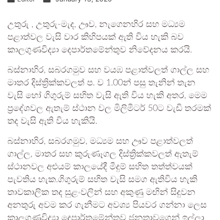
උතුරු , උතුරු-මැද, ඌව, නැගෙනහිර සහ මධ්‍යම
පළාත්වල වැසි වාර කිහිපයක් ඇති විය හැකි බව
කාලගුණවිද්‍යා දෙපාර්තමේන්තුව නිවේදනය කරයි.
බස්නාහිර, සබරගමුව සහ වයඹ පළාත්වලත් ගාල්ල සහ
මාතර දිස්ත්‍රික්කවලත් ප. ව 1.00න් පසු තැනින් තැන
වැසි හෝ ගිගුරුම් සහිත වැසි ඇති විය හැකි අතර, මෙම
ප්‍රදේශවල ඇතැම් ස්ථාන වල මිලිමීටර් 50ට වැඩි තරමක්
තද වැසි ඇති විය හැකියි.
බස්නාහිර, සබරගමුව, මධ්‍යම සහ ඌව පළාත්වලත්
ගාල්ල, මාතර සහ කුරුණෑගල දිස්ත්‍රික්කවලත් ඇතැම්
ස්ථානවල අළුයම් කාලයේදී මීදුම් සහිත තත්ත්වයක්
පැවතිය හැක.ගිගුරුම් සහිත වැසි සමග ඇතිවිය හැකි
තාවකාලික තද සුළංවලින් සහ අකුණු මඟින් සිදුවන
අනතුරු අවම කර ගැනීමට අවශ්‍ය පියවර ගන්නා ලෙස
කාලගුණවිද්‍යා දෙපාර්තමේන්තුව ජනතාවගෙන් ඉල්ලා