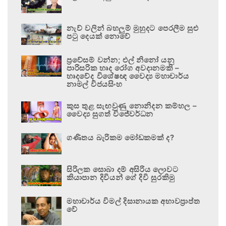
නැව් වලින් බහලුම් මුහුදට පෙරලීම සුළු
පටු දෙයක් නොවේ
ප්‍රවේසම් වන්න; එල් නිනෝ යනු
පාරිසරික හෘද රෝග අවදානමකි –
හෘදවේද විශේෂඥ වෛද්‍ය මහාචාර්ය
නාමල් විජයසිංහ
කුස තුළ සැඟවුණු නොනිදන කම්හල –
වෛද්‍ය සුගත් විජේවර්ධන
ගණිතය බැරිකම මෝඩකමක් ද?
සිරිලක සොබා දම් අසිරිය ලොවට
කියාපාන දිවියන් ගේ දිවි සුරකිමු
මහාචාර්ය විමල් දිසානායක අභාවප්‍රාප්ත
වේ