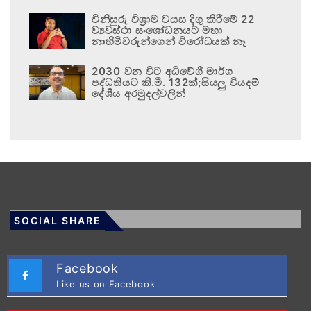
විනිසුරු විශ්‍රාම වයස දිගු කිරීමේ 22
ව්‍යවස්ථා සංශෝධනයට මහා
නාහිමිවරුන්ගෙන් විරෝධයක් නෑ
2030 වන විට අධිවේගී මාර්ග
පද්ධතියට කි.මී. 132ක්;සියලු වියදම්
දේශීය අරමුදල්වලින්
SOCIAL SHARE
Facebook
Like us on Facebook