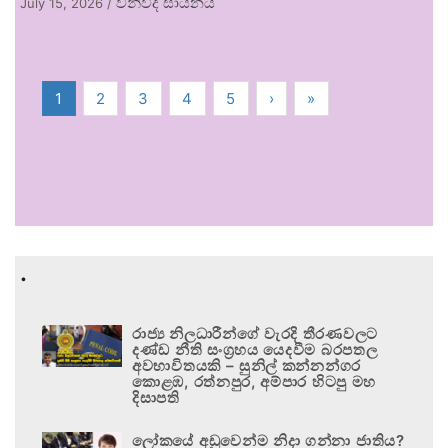
විනිවිද සායනය
July 15, 2026
/
1
2
3
4
5
›
»
.
රාජ්‍ය නිලධාරීන්ගේ වැරදි තීරණවලට
දණ්ඩ නීති සංග්‍රහය යෙදවීම බරපතල
අවභාවිතයකි – සුනිල් කන්නන්ගර
කොළඹ, රත්නපුර, අම්පාර හිටපු මහ
දිසාපති
ලෝකයේ අඩුවෙන්ම නිදා ගන්නා ජාතිය?