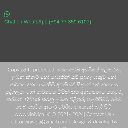
Chat on WhatsApp (+94 77 359 6107)
Copyrights protected: මෙම වෙබ් අඩවියේ පළකරනු
ලබන කිනම් හෝ දෙයකින් යම් පුද්ගලයකුට හෝ
පාර්ශවයකට යම්කිසි අගතියක් සිදුවන්නේ නම් එම
පුද්ගලයා හෝ පාර්ශවය විසින් තම අනන්‍යතාව තහවුරු
කරමින් ඉදිරිපත් කරනු ලබන පිළිතුරු පළකිරීමට මෙම
වෙබ් අඩවිය ආචාර ධර්මීය වශයෙන් බැඳී සිටී.
'www.vinivida.lk' © 2021- 2024| Contact Us -
editor.vinivida@gmail.com |
Design & develop by