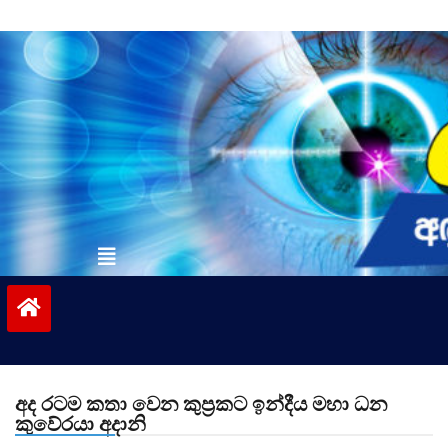
Skip
to
content
vinivida.lk
අද රටම කතා වෙන කුප්‍රකට ඉන්දීය මහා ධන
කුවේරයා අදානි