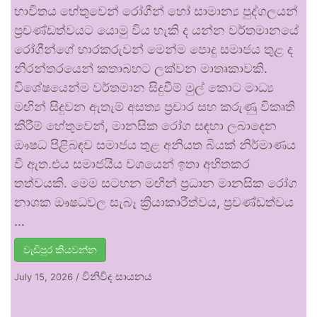
භාවිතය හේතුවෙන් රෝගීන් හෝ සාමාන්‍ය පුද්ගලයන්
ප්‍රචණ්ඩත්වයට යොමු විය හැකි ද යන්න වර්තමානයේ
රෝගීන්ගේ භාරකරුවන් මෙන්ම පොදු සමාජය තුළ ද
නිරන්තරයෙන් කතාබහට ලක්වන මාතෘකාවකි.
විශේෂයෙන්ම වර්තමාන සිදුවීම් මුල් කොට මාධ්‍ය
මඟින් සිදුවන ඇතැම් අසත්‍ය ප්‍රචාර සහ කරුණු විකෘති
කිරීම් හේතුවෙන්, මානසික රෝග සඳහා ලබාදෙන
ඖෂධ පිළිබඳව සමාජය තුළ අනියත බියක් නිර්මාණය
වී ඇත.එය සමාජයීය වශයෙන් ඉතා අහිතකර
තත්වයකි. මෙම සටහන මඟින් ප්‍රධාන මානසික රෝග
නාශක ඖෂධවල සැබෑ ක්‍රියාකාරීත්වය, ප්‍රචණ්ඩත්වය
…
වැඩිපුර කියවන්න
විනිවිද සායනය
July 15, 2026
/