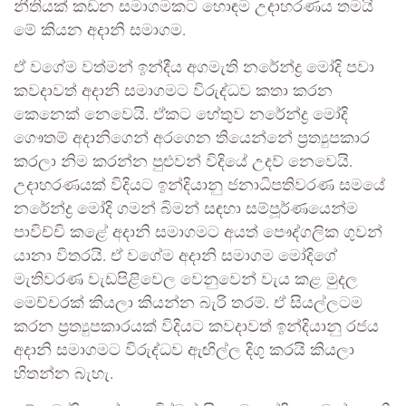
නීතියක් කඩන සමාගමකට හොඳම උදාහරණය තමයි
මේ කියන අදානි සමාගම.
ඒ වගේම වත්මන් ඉන්දීය අගමැති නරේන්ද්‍ර මෝදි පවා
කවදාවත් අදානි සමාගමට විරුද්ධව කතා කරන
කෙනෙක් නෙවෙයි. ඒකට හේතුව නරේන්ද්‍ර මෝදි
ගෞතම් අදානිගෙන් අරගෙන තියෙන්නේ ප්‍රත්‍යුපකාර
කරලා නිම කරන්න පුළුවන් විදියේ උදව් නෙවෙයි.
උදාහරණයක් විදියට ඉන්දියානු ජනාධිපතිවරණ සමයේ
නරේන්ද්‍ර මෝදි ගමන් බිමන් සඳහා සම්පූර්ණයෙන්ම
පාවිච්චි කළේ අදානි සමාගමට අයත් පෞද්ගලික ගුවන්
යානා විතරයි. ඒ වගේම අදානි සමාගම මෝදිගේ
මැතිවරණ වැඩපිළිවෙල වෙනුවෙන් වැය කළ මුදල
මෙච්චරක් කියලා කියන්න බැරි තරම්. ඒ සියල්ලටම
කරන ප්‍රත්‍යුපකාරයක් විදියට කවදාවත් ඉන්දියානු රජය
අදානි සමාගමට විරුද්ධව ඇඟිල්ල දිගු කරයි කියලා
හිතන්න බැහැ.