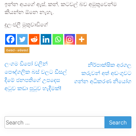
ඉන්න අයගේ ඇස්, කන්, කටවල් බව අමුතුවෙන්ම
කියන්න ඕනෙ නැහැ.
දුලංජලී මුතුවාඩිගේ
එතෙර - මෙතෙර
ලංගම ඩිපෝ වලින්
නිර්පාක්ෂික අරගල
පෞද්ගලික බස් වලට ඩීසල්
කරුවන් අත් අඩංගුවට
දීමේ ජනපතිගේ උපදෙස
ගන්න අධිකරණ නියෝග
අටුව කඩා පුටුව හැදීමක්!