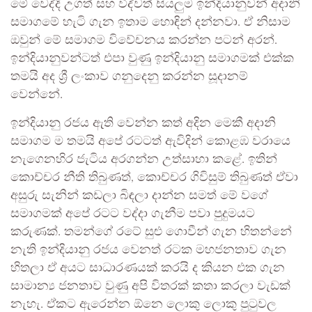
මේ වෙද්දි උගත් සහ විද්වත් සියලුම ඉන්දියානුවන් අදානි
සමාගමේ හැටි ගැන ඉතාම හොඳින් දන්නවා. ඒ නිසාම
ඔවුන් මේ සමාගම විවේචනය කරන්න පටන් අරන්.
ඉන්දියානුවන්ටත් එපා වුණු ඉන්දියානු සමාගමක් එක්ක
තමයි අද ශ්‍රී ලංකාව ගනුදෙනු කරන්න සූදානම්
වෙන්නේ.
ඉන්දියානු රජය ඇති වෙන්න කත් අදින මෙකී අදානි
සමාගම ම තමයි අපේ රටටත් ඇවිදින් කොළඹ වරායෙ
නැගෙනහිර ජැටිය අරගන්න උත්සාහා කළේ. ඉතින්
කොච්චර නීති තිබුණත්, කොච්චර ගිවිසුම් තිබුණත් ඒවා
අසුරු සැනින් කඩලා බිඳලා දාන්න සමත් මේ වගේ
සමාගමක් අපේ රටට වද්දා ගැනීම පවා පුදුමයට
කරුණක්. තමන්ගේ රටේ සුළු ගොවීන් ගැන හිතන්නේ
නැති ඉන්දියානු රජය වෙනත් රටක මහජනතාව ගැන
හිතලා ඒ අයට සාධාරණයක් කරයි ද කියන එක ගැන
සාමාන්‍ය ජනතාව වුණු අපි විතරක් කතා කරලා වැඩක්
නැහැ. ඒකට ඇරෙන්න ඕනෙ ලොකු ලොකු පුටුවල