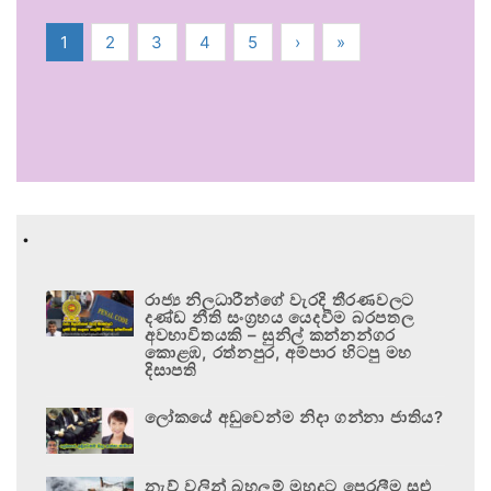
1
2
3
4
5
›
»
.
රාජ්‍ය නිලධාරීන්ගේ වැරදි තීරණවලට
දණ්ඩ නීති සංග්‍රහය යෙදවීම බරපතල
අවභාවිතයකි – සුනිල් කන්නන්ගර
කොළඹ, රත්නපුර, අම්පාර හිටපු මහ
දිසාපති
ලෝකයේ අඩුවෙන්ම නිදා ගන්නා ජාතිය?
නැව් වලින් බහලුම් මුහුදට පෙරලීම සුළු