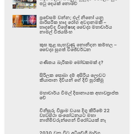
පටු දෙයක් නොවේ
ප්‍රවේසම් වන්න; එල් නිනෝ යනු
පාරිසරික හෘද රෝග අවදානමකි –
හෘදවේද විශේෂඥ වෛද්‍ය මහාචාර්ය
නාමල් විජයසිංහ
කුස තුළ සැඟවුණු නොනිදන කම්හල –
වෛද්‍ය සුගත් විජේවර්ධන
ගණිතය බැරිකම මෝඩකමක් ද?
සිරිලක සොබා දම් අසිරිය ලොවට
කියාපාන දිවියන් ගේ දිවි සුරකිමු
මහාචාර්ය විමල් දිසානායක අභාවප්‍රාප්ත
වේ
විනිසුරු විශ්‍රාම වයස දිගු කිරීමේ 22
ව්‍යවස්ථා සංශෝධනයට මහා
නාහිමිවරුන්ගෙන් විරෝධයක් නෑ
2030 වන විට අධිවේගී මාර්ග