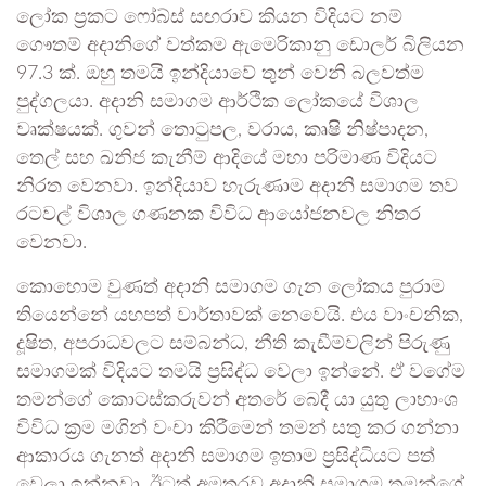
ලෝක ප්‍රකට ෆෝබ්ස් සඟරාව කියන විදියට නම්
ගෞතම් අදානිගේ වත්කම ඇමෙරිකානු ඩොලර් බිලියන
97.3 ක්. ඔහු තමයි ඉන්දියාවේ තුන් වෙනි බලවත්ම
පුද්ගලයා. අදානි සමාගම ආර්ථික ලෝකයේ විශාල
වෘක්ෂයක්. ගුවන් තොටුපල, වරාය, කෘෂි නිෂ්පාදන,
තෙල් සහ ඛනිජ කැනීම් ආදියේ මහා පරිමාණ විදියට
නිරත වෙනවා. ඉන්දියාව හැරුණාම අදානි සමාගම තව
රටවල් විශාල ගණනක විවිධ ආයෝජනවල නිතර
වෙනවා.
කොහොම වුණත් අදානි සමාගම ගැන ලෝකය පුරාම
තියෙන්නේ යහපත් වාර්තාවක් නෙවෙයි. එය වාංචනික,
දූෂිත, අපරාධවලට සම්බන්ධ, නීති කැඩීම්වලින් පිරුණු
සමාගමක් විදියට තමයි ප්‍රසිද්ධ වෙලා ඉන්නේ. ඒ වගේම
තමන්ගේ කොටස්කරුවන් අතරේ බෙදී යා යුතු ලාභාංශ
විවිධ ක්‍රම මගින් වංචා කිරීමෙන් තමන් සතු කර ගන්නා
ආකාරය ගැනත් අදානි සමාගම ඉතාම ප්‍රසිද්ධියට පත්
වෙලා ඉන්නවා. ඊටත් අමතරව අදානි සමාගම තමන්ගේ