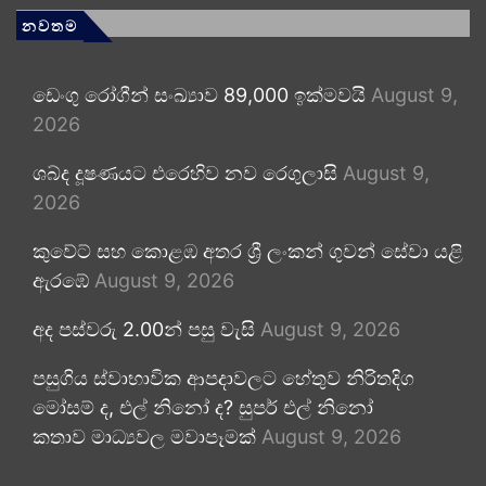
නවතම
ඩෙංගු රෝගීන් සංඛ්‍යාව 89,000 ඉක්මවයි
August 9,
2026
ශබ්ද දූෂණයට එරෙහිව නව රෙගුලාසි
August 9,
2026
කුවේට් සහ කොළඹ අතර ශ්‍රී ලංකන් ගුවන් සේවා යළි
ඇරඹේ
August 9, 2026
අද පස්වරු 2.00න් පසු වැසි
August 9, 2026
පසුගිය ස්වාභාවික ආපදාවලට හේතුව නිරිතදිග
මෝසම් ද, එල් නිනෝ ද? සුපර් එල් නිනෝ
කතාව මාධ්‍යවල මවාපෑමක්
August 9, 2026