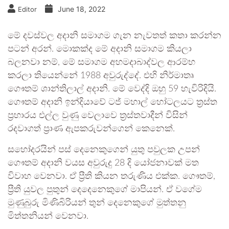
June 18, 2022
Editor
මේ දවස්වල අදානි සමාගම ගැන නැවතත් කතා කරන්න
පටන් අරන්. මොකක්ද මේ අදානි සමාගම කියලා
බලනවා නම්, මේ සමාගම අහමදාබාද්වල ආරම්භ
කරලා තියෙන්නේ 1988 අවුරුද්දේ. එහි නිර්මාතෘ
ගෞතම් ශාන්තිලාල් අදානි. මේ වෙද්දි ඔහු 59 හැවිරිදියි.
ගෞතම් අදානි ඉන්දියාවේ ටජ් මහාල් හෝටලයට ත්‍රස්ත
ප්‍රහාරය එල්ල වුණු වෙලාවෙ ත්‍රස්තවාදීන් විසින්
රදවාගත් ප්‍රාණ ඇපකරුවන්ගෙන් කෙනෙක්.
සහෝදරයින් පස් දෙනෙකුගෙන් යුතු පවුලක උපන්
ගෞතම් අදානි වයස අවුරුදු 28 දි යෝජනාවක් මත
විවාහ වෙනවා. ඒ ප්‍රීති කියන තරුණිය එක්ක. ගෞතම්,
ප්‍රීති යුවල පුතුන් දෙදෙනෙකුගේ මාපියන්. ඒ වගේම
මුණුබුරු මිණිබිරියන් තුන් දෙනෙකුගේ මුත්තනු
මිත්තනියන් වෙනවා.