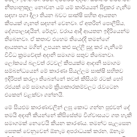
නීත්‍යානුකූල නොවන යම් යම් කාර්යයන් සිදුකර ගැනීම
සඳහා පගා දීලා තියන බවට සාක්ෂි සහිත ආයතන
කීපයක් ගැනත් සඳහන් වෙනවා. ඒ අතරින් පොලීසිය,
දේශපාලඥයින්, රේගුව, වරාය ආදී ආයතන ඉදිරියෙන්ම
තිබෙනවා. ඒ කතාව එහෙම තියෙද්දි තමන්ගේ
ආයතනය මගින් උපයන කළු සල්ලි සුදු කර ගැනීමේ
විවිධ ක්‍රමවේදත් අදානි සමාගම සතුව තිබෙනවා.
ලෝකයේ බලවත් රටවල් කීපයක්ම ආදානි සමාගම
සම්බන්ධයෙන් මේ කාරණා සියල්ලම සාක්ෂි සහිතව
ඉදිරිපත් කරලා තිබෙන්නේ තවත් කිසියම් රටක් හෝ
රජයක් මේ සමාගමේ ක්‍රියාකාරකම්වලට රැවටෙන
එකෙන් වළක්වා ගන්නයි.
මේ සියළුම කාරණාවලින් ලඝු කොට ගන්න පුළුවන් දේ
තමයි අදානි කියන්නේ කිසිසේත්ම විශ්වාසයට ගත හැකි
සමාගමක් නෙවෙයි කියන කාරණය. තමන්ට සැලසෙන
සෙතක් වෙනුවෙන් ඕනෑම අපරාධයක් කරන, ඕනෑම