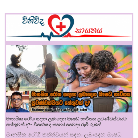
මානසික රෝග සඳහා ලබාදෙන ඖෂධ භාවිතය ප්‍රචණ්ඩත්වයට
හේතුවක් ද?- විශේෂඥ මනෝ වෛද්‍ය රූමි රූබන්
මානසික රෝගී තත්ත්වයන් සඳහා ලබාදෙන ඖෂධ