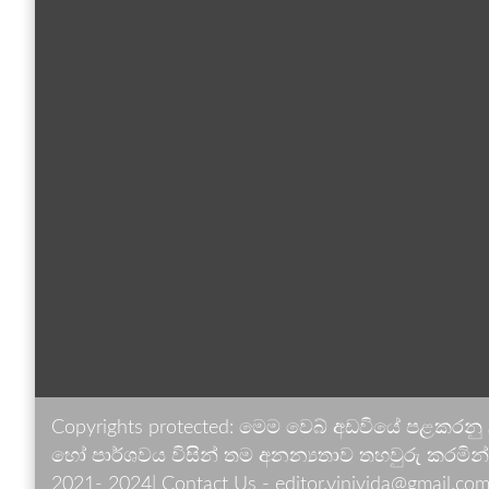
Copyrights protected: මෙම වෙබ් අඩවියේ පළකරනු
හෝ පාර්ශවය විසින් තම අනන්‍යතාව තහවුරු කරමින් ඉ
2021- 2024| Contact Us - editor.vinivida@gmail.com