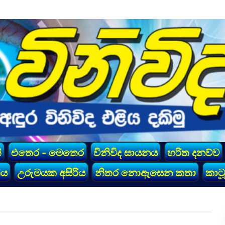
්
එතෙර - මෙතෙර
විනිවිද සායනය
හරිත දනව්ව
කය
උරුමයක අසිරිය
නිතර නොඇසෙන කතා
කාටූ