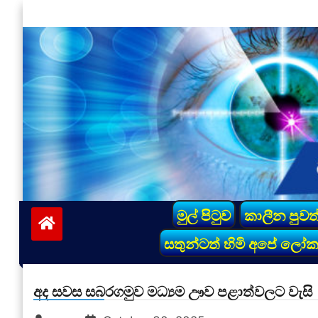
Skip
to
content
vinivida.lk
මුල් පිටුව
කාලීන පුවත
සතුන්ටත් හිමි අපේ ලෝ
අද සවස සබරගමුව මධ්‍යම ඌව පළාත්වලට වැසි