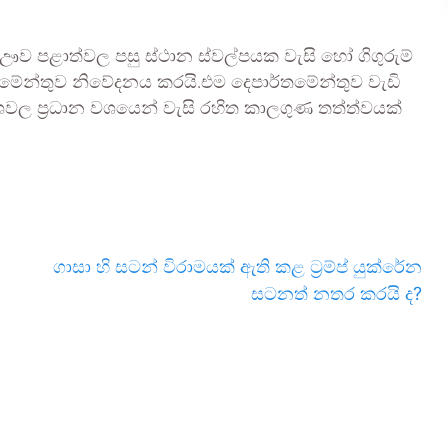
 ඌව පළාත්වල පසු ස්ථාන ස්වල්පයක වැසි හෝ ගිගුරුම්
ර්තමේන්තුව නිවේදනය කරයි.එම දෙපාර්තමේන්තුව වැඩි
ශවල ප්‍රධාන වශයෙන් වැසි රහිත කාලගුණ තත්ත්වයක්
ගාසා හි සටන් විරාමයක් ඇති කළ ට්‍රම්ප් යුක්රේන
සටනත් නතර කරයි ද?