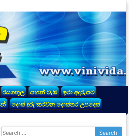
රසගඟුල
පහන් ටැඹ
ඉරා අදුරුපට
න්
දොස් දුරු කරවන දොස්තර උපදෙස්