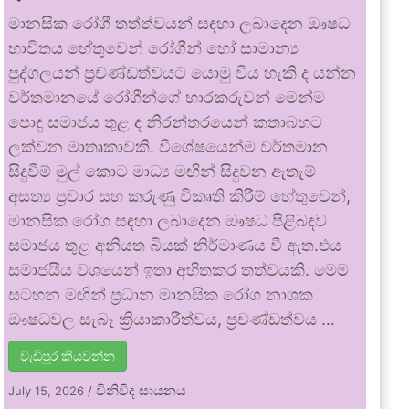
මානසික රෝගී තත්ත්වයන් සඳහා ලබාදෙන ඖෂධ
භාවිතය හේතුවෙන් රෝගීන් හෝ සාමාන්‍ය
පුද්ගලයන් ප්‍රචණ්ඩත්වයට යොමු විය හැකි ද යන්න
වර්තමානයේ රෝගීන්ගේ භාරකරුවන් මෙන්ම
පොදු සමාජය තුළ ද නිරන්තරයෙන් කතාබහට
ලක්වන මාතෘකාවකි. විශේෂයෙන්ම වර්තමාන
සිදුවීම් මුල් කොට මාධ්‍ය මඟින් සිදුවන ඇතැම්
අසත්‍ය ප්‍රචාර සහ කරුණු විකෘති කිරීම් හේතුවෙන්,
මානසික රෝග සඳහා ලබාදෙන ඖෂධ පිළිබඳව
සමාජය තුළ අනියත බියක් නිර්මාණය වී ඇත.එය
සමාජයීය වශයෙන් ඉතා අහිතකර තත්වයකි. මෙම
සටහන මඟින් ප්‍රධාන මානසික රෝග නාශක
ඖෂධවල සැබෑ ක්‍රියාකාරීත්වය, ප්‍රචණ්ඩත්වය …
වැඩිපුර කියවන්න
විනිවිද සායනය
July 15, 2026
/