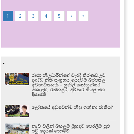
1
2
3
4
5
›
»
.
රාජ්‍ය නිලධාරීන්ගේ වැරදි තීරණවලට
දණ්ඩ නීති සංග්‍රහය යෙදවීම බරපතල
අවභාවිතයකි – සුනිල් කන්නන්ගර
කොළඹ, රත්නපුර, අම්පාර හිටපු මහ
දිසාපති
ලෝකයේ අඩුවෙන්ම නිදා ගන්නා ජාතිය?
නැව් වලින් බහලුම් මුහුදට පෙරලීම සුළු
පටු දෙයක් නොවේ