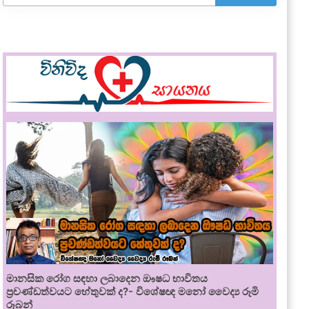
මානසික රෝග සඳහා ලබාදෙන ඖෂධ භාවිතය
ප්‍රචණ්ඩත්වයට හේතුවක් ද?- විශේෂඥ මනෝ වෛද්‍ය රූමි
රූබන්