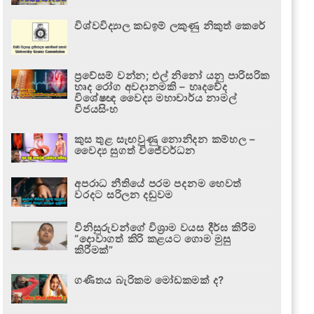
විශ්වවිද්‍යාල කඩඉම් ලකුණු නිකුත් කෙරේ
ප්‍රවේසම් වන්න; එල් නිනෝ යනු පාරිසරික
හෘද රෝග අවදානමකි – හෘදවේද
විශේෂඥ වෛද්‍ය මහාචාර්ය නාමල්
විජයසිංහ
කුස තුළ සැඟවුණු නොනිදන කම්හල –
වෛද්‍ය සුගත් විජේවර්ධන
අපරාධ නීතියේ පරම පදනම හෙවත්
වරදට සරිලන දඬුවම
විනිසුරුවන්ගේ විශ්‍රාම වයස දීර්ඝ කිරීම
“දොවාගත් කිරි කළයට ගොම මුසු
කිරීමක්”
ගණිතය බැරිකම මෝඩකමක් ද?