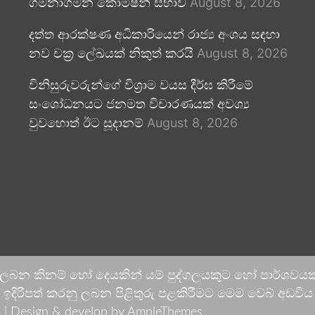
ගමනාගමන කොමිෂන් සභාව
August 8, 2026
දත්ත ආරක්ෂණ අධිකාරියෙන් රාජ්‍ය අංශය සඳහා
නව චක්‍ර ලේඛයක් නිකුත් කරයි
August 8, 2026
විනිසුරුවරුන්ගේ විශ්‍රාම වයස දීර්ඝ කිරීමේ
සංශෝධනයට ජනමත විචාරණයක් අවශ්‍ය
වුවහොත් ඊට සූදානම්
August 8, 2026
 ලබන කිනම් හෝ දෙයකින් යම් පුද්ගලයකුට හෝ පාර්ශවයකට
දිරිපත් කරනු ලබන පිළිතුරු පළකිරීමට මෙම වෙබ් අඩවිය ආච
 |
Design & develop by AmpleThemes