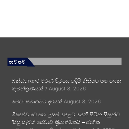
නවතම
බන්ධනාගාර මරණ පිටුපස හදිසි නීතියට මග පාදන
කුමන්ත්‍රණයක් ?
August 8, 2026
මෙටා සමාගමට දඩයක්
August 8, 2026
ශිෂ්‍යත්වයට සහ උසස් පෙළට පෙනී සිටින සිසුන්ට
‘සිසු සැරිය’ සේවාව ක්‍රියාත්මකයි – ජාතික