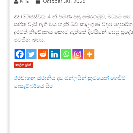
October 30, 2025
Editor
අද (30)පස්වරු 4 න් පමණ පසු සබරගමුව, මධ්‍යම සහ
සහිත වැසි ඇති විය හැකි බව කාලගුණ විද්‍යා දෙපා
දුරටත් නිවේදනය කොට ඇත්තේ දිවයිනේ සෙසු ප්‍රදේ
පවතින බවය.
කාලීන පුවත්
රථවාහන ස්ථානීය දඩ ඔන්ලයින් ක්‍රමයෙන් ගෙවීම
දෙසැම්බර්යේ සිට