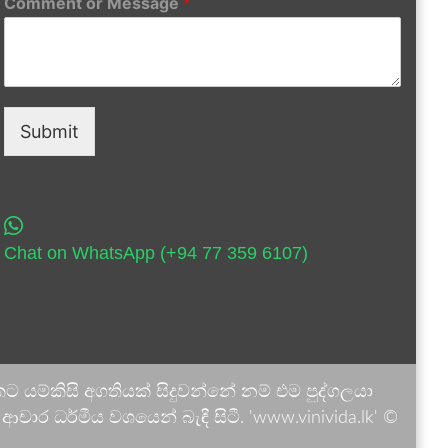
Comment or Message
*
Submit
Chat on WhatsApp (+94 77 359 6107)
 යම්කිසි අගතියක් සිදුවන්නේ නම් එම පුද්ගලයා
ාර ධර්මීය වශයෙන් බැඳී සිටී. 'www.vinivida.lk' ©