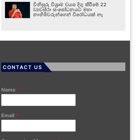
විනිසුරු විශ්‍රාම වයස දිගු කිරීමේ 22
ව්‍යවස්ථා සංශෝධනයට මහා
නාහිමිවරුන්ගෙන් විරෝධයක් නෑ
CONTACT US
Name
*
Email
*