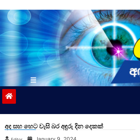
Skip
to
content
vinivida.lk
අද සහ හෙට වැසි බර අඳුරු දින දෙකක්
January 9, 2024
Editor