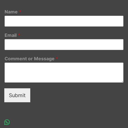
Name
*
Email
*
Comment or Message
*
Submit