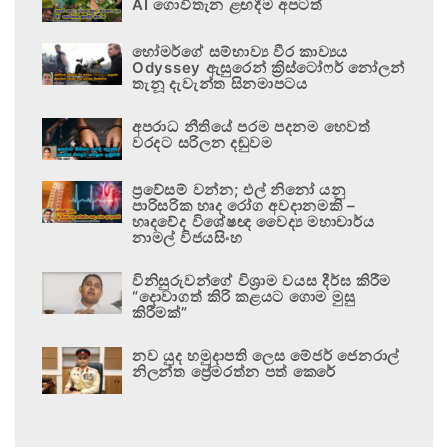
AI ගොවිතැන ළඟදීම අපටත්
හෝමර්ගේ සම්භාව්‍ය වීර කාව්‍යය
Odyssey ඇසුරෙන් ක්‍රිස්ටෝෆර් නෝලන්
තැනූ දැවැන්ත සිනමාපටය
අපරාධ නීතියේ පරම පදනම හෙවත්
වරදට සරිලන දඬුවම
ප්‍රවේසම් වන්න; එල් නිනෝ යනු
පාරිසරික හෘද රෝග අවදානමකි –
හෘදවේද විශේෂඥ වෛද්‍ය මහාචාර්ය
නාමල් විජයසිංහ
විනිසුරුවන්ගේ විශ්‍රාම වයස දීර්ඝ කිරීම
“දොවාගත් කිරි කළයට ගොම මුසු
කිරීමක්”
නව යුද හමුදාපති ලෙස මේජර් ජෙනරාල්
නිලන්ත ප්‍රේමරත්න පත් කෙරේ