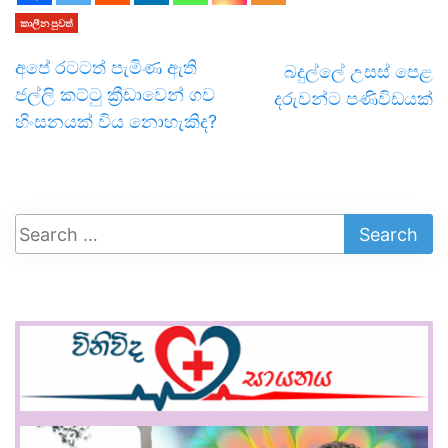
කාලීන පුවත්
අපේ රටටත් පැමිණ ඇති
බදුල්ලේ උසස් පෙළ
ජල්ලි කට්ටු ක්‍රීඩාවෙන් ගව
දරුවන්ට පණිවිඩයක්
හිංසනයක් විය නොහැකිද?