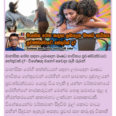
මානසික රෝග සඳහා ලබාදෙන ඖෂධ භාවිතය ප්‍රචණ්ඩත්වයට
හේතුවක් ද?- විශේෂඥ මනෝ වෛද්‍ය රූමි රූබන්
මානසික රෝගී තත්ත්වයන් සඳහා ලබාදෙන ඖෂධ
භාවිතය හේතුවෙන් රෝගීන් හෝ සාමාන්‍ය පුද්ගලයන්
ප්‍රචණ්ඩත්වයට යොමු විය හැකි ද යන්න වර්තමානයේ
රෝගීන්ගේ භාරකරුවන් මෙන්ම පොදු සමාජය තුළ ද
නිරන්තරයෙන් කතාබහට ලක්වන මාතෘකාවකි.
විශේෂයෙන්ම වර්තමාන සිදුවීම් මුල් කොට මාධ්‍ය
මඟින් සිදුවන ඇතැම් අසත්‍ය ප්‍රචාර සහ කරුණු විකෘති