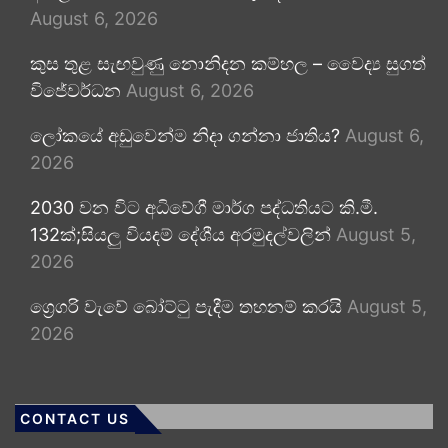
August 6, 2026
කුස තුළ සැඟවුණු නොනිදන කම්හල – වෛද්‍ය සුගත්
විජේවර්ධන
August 6, 2026
ලෝකයේ අඩුවෙන්ම නිදා ගන්නා ජාතිය?
August 6,
2026
2030 වන විට අධිවේගී මාර්ග පද්ධතියට කි.මී.
132ක්;සියලු වියදම් දේශීය අරමුදල්වලින්
August 5,
2026
ග්‍රෙගරි වැවේ බෝට්ටු පැදීම තහනම් කරයි
August 5,
2026
CONTACT US