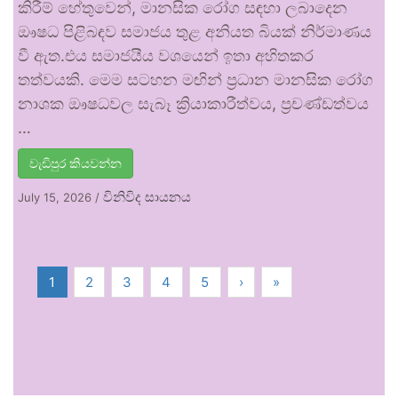
කිරීම් හේතුවෙන්, මානසික රෝග සඳහා ලබාදෙන
ඖෂධ පිළිබඳව සමාජය තුළ අනියත බියක් නිර්මාණය
වී ඇත.එය සමාජයීය වශයෙන් ඉතා අහිතකර
තත්වයකි. මෙම සටහන මඟින් ප්‍රධාන මානසික රෝග
නාශක ඖෂධවල සැබෑ ක්‍රියාකාරීත්වය, ප්‍රචණ්ඩත්වය
…
වැඩිපුර කියවන්න
විනිවිද සායනය
July 15, 2026
/
1
2
3
4
5
›
»