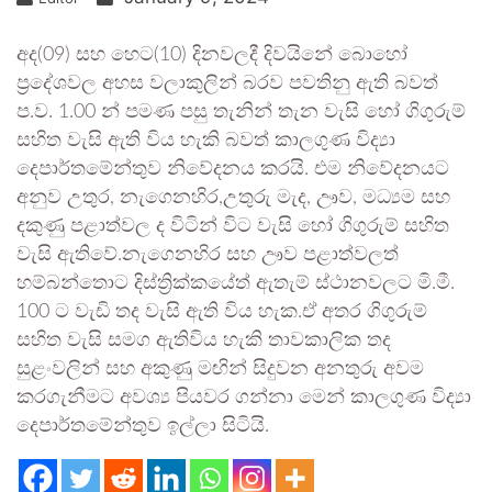
අද(09) සහ හෙට(10) දිනවලදී දිවයිනේ බොහෝ
ප්‍රදේශවල අහස වලාකුලින් බරව පවතිනු ඇති බවත්
ප.ව. 1.00 න් පමණ පසු තැනින් තැන වැසි හෝ ගිගුරුම්
සහිත වැසි ඇති විය හැකි බවත් කාලගුණ විද්‍යා
දෙපාර්තමේන්තුව නිවේදනය කරයි. එම නිවේදනයට
අනුව උතුර, නැගෙනහිර,උතුරු මැද, ඌව, මධ්‍යම සහ
දකුණු පළාත්වල ද විටින් විට වැසි හෝ ගිගුරුම් සහිත
වැසි ඇතිවේ.නැගෙනහිර සහ ඌව පළාත්වලත්
හම්බන්තොට දිස්ත්‍රික්කයේත් ඇතැම් ස්ථානවලට මි.මී.
100 ට වැඩි තද වැසි ඇති විය හැක.ඒ අතර ගිගුරුම්
සහිත වැසි සමග ඇතිවිය හැකි තාවකාලික තද
සුළංවලින් සහ අකුණු මඟින් සිදුවන අනතුරු අවම
කරගැනීමට අවශ්‍ය පියවර ගන්නා මෙන් කාලගුණ විද්‍යා
දෙපාර්තමේන්තුව ඉල්ලා සිටියි.