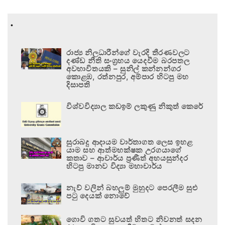
.
රාජ්‍ය නිලධාරීන්ගේ වැරදි තීරණවලට
දණ්ඩ නීති සංග්‍රහය යෙදවීම බරපතල
අවභාවිතයකි – සුනිල් කන්නන්ගර
කොළඹ, රත්නපුර, අම්පාර හිටපු මහ
දිසාපති
විශ්වවිද්‍යාල කඩඉම් ලකුණු නිකුත් කෙරේ
සුරාබදු ආදායම වාර්තාගත ලෙස ඉහළ
යාම සහ ආත්මභක්ෂක උරගයාගේ
කතාව – ආචාර්ය ප්‍රණීත් අභයසුන්දර
හිටපු මානව විද්‍යා මහාචාර්ය
නැව් වලින් බහලුම් මුහුදට පෙරලීම සුළු
පටු දෙයක් නොවේ
ගොවි ගතට සුවයත් හිතට නිවනත් සදන