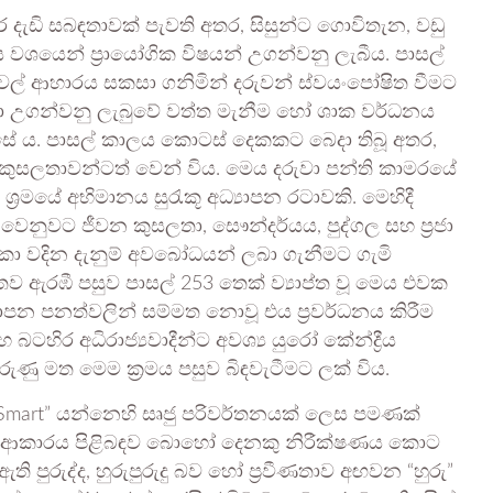
 දැඩි සබඳතාවක් පැවති අතර, සිසුන්ට ගොවිතැන, වඩු
ය වශයෙන් ප්‍රායෝගික විෂයන් උගන්වනු ලැබීය. පාසල්
් ආහාරය සකසා ගනිමින් දරුවන් ස්වයංපෝෂිත වීමට
් පවා උගන්වනු ලැබුවේ වත්ත මැනීම හෝ ශාක වර්ධනය
ඔස්සේ ය. පාසල් කාලය කොටස් දෙකකට බෙදා තිබූ අතර,
ික කුසලතාවන්ටත් වෙන් විය. මෙය දරුවා පන්ති කාමරයේ
‍රමයේ අභිමානය සුරැකූ අධ්‍යාපන රටාවකි. මෙහිදී
නු වෙනුවට ජීවන කුසලතා, සෞන්දර්යය, පුද්ගල සහ ප්‍රජා
කා වදින දැනුම් අවබෝධයන් ලබා ගැනීමට ගැමි
ගතව ඇරඹී පසුව පාසල් 253 තෙක් ව්‍යාප්ත වූ මෙය එවක
්‍යාපන පනත්වලින් සම්මත නොවූ එය ප්‍රවර්ධනය කිරීම
ිර අධිරාජ්‍යවාදීන්ට අවශ්‍ය යුරෝ කේන්ද්‍රීය
ුණු මත මෙම ක්‍රමය පසුව බිඳවැටීමට ලක් විය.
 “Smart” යන්නෙහි සෘජු පරිවර්තනයක් ලෙස පමණක්
කි ආකාරය පිළිබඳව බොහෝ දෙනකු නිරීක්ෂණය කොට
පුරුද්ද, හුරුපුරුදු බව හෝ ප්‍රවීණතාව අඟවන “හුරු”