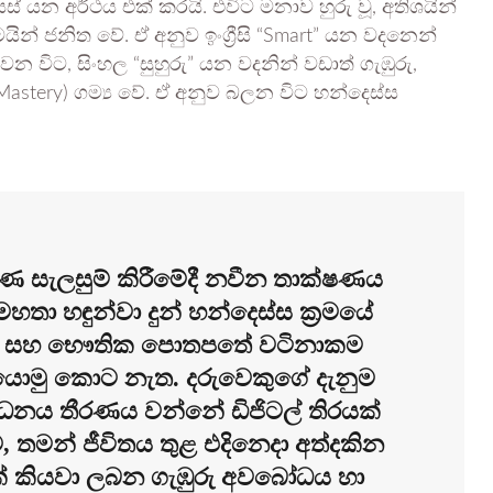
් යන අර්ථය එක් කරයි. එවිට මනාව හුරු වූ, අතිශයින්
් ජනිත වේ. ඒ අනුව ඉංග්‍රීසි “Smart” යන වදනෙන්
න විට, සිංහල “සුහුරු” යන වදනින් වඩාත් ගැඹුරු,
/Mastery) ගම්‍ය වේ. ඒ අනුව බලන විට හන්දෙස්ස
ංස්කරණ සැලසුම් කිරීමේදී නවීන තාක්ෂණය
තා හඳුන්වා දුන් හන්දෙස්ස ක්‍රමයේ
කත්වය සහ භෞතික පොතපතේ වටිනාකම
යොමු කොට නැත. දරුවෙකුගේ දැනුම
ධනය තීරණය වන්නේ ඩිජිටල් තිරයක්
මන් ජීවිතය තුළ එදිනෙදා අත්දකින
ොතක් කියවා ලබන ගැඹුරු අවබෝධය හා