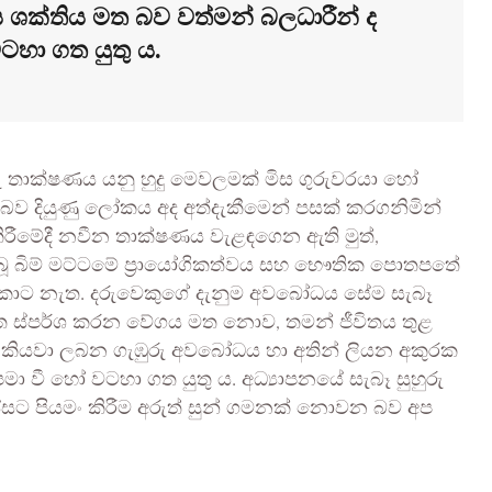
 ශක්තිය මත බව වත්මන් බලධාරීන් ද
ටහා ගත යුතු ය.
රු තාක්ෂණය යනු හුදු මෙවලමක් මිස ගුරුවරයා හෝ
 දියුණු ලෝකය අද අත්දැකීමෙන් පසක් කරගනිමින්
ුම් කිරීමේදී නවීන තාක්ෂණය වැළඳගෙන ඇති මුත්,
තිබූ බිම් මට්ටමේ ප්‍රායෝගිකත්වය සහ භෞතික පොතපතේ
කොට නැත. දරුවෙකුගේ දැනුම අවබෝධය සේම සැබෑ
 මත ස්පර්ශ කරන වේගය මත නොව, තමන් ජීවිතය තුළ
තක් කියවා ලබන ගැඹුරු අවබෝධය හා අතින් ලියන අකුරක
මා වී හෝ වටහා ගත යුතු ය. අධ්‍යාපනයේ සැබෑ සුහුරු
්සට පියමං කිරීම අරුත් සුන් ගමනක් නොවන බව අප