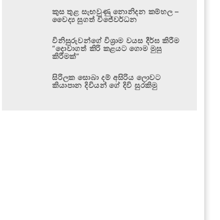
කුස තුළ සැඟවුණු නොනිදන කම්හල –
වෛද්‍ය සුගත් විජේවර්ධන
විනිසුරුවන්ගේ විශ්‍රාම වයස දීර්ඝ කිරීම
“දොවාගත් කිරි කළයට ගොම මුසු
කිරීමක්”
සිරිලක සොබා දම් අසිරිය ලොවට
කියාපාන දිවියන් ගේ දිවි සුරකිමු