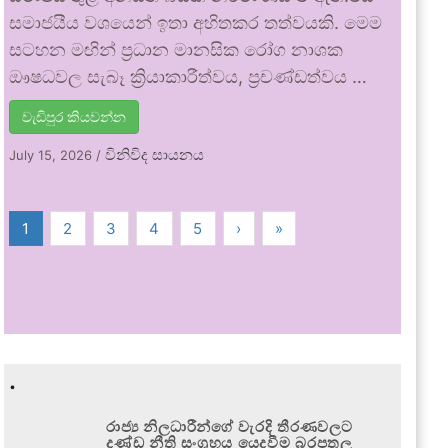
සමාජයීය වශයෙන් ඉතා අහිතකර තත්වයකි. මෙම
සටහන මඟින් ප්‍රධාන මානසික රෝග නාශක
ඖෂධවල සැබෑ ක්‍රියාකාරීත්වය, ප්‍රචණ්ඩත්වය …
වැඩිපුර කියවන්න
විනිවිද සායනය
July 15, 2026
/
1
2
3
4
5
›
»
.
රාජ්‍ය නිලධාරීන්ගේ වැරදි තීරණවලට
දණ්ඩ නීති සංග්‍රහය යෙදවීම බරපතල