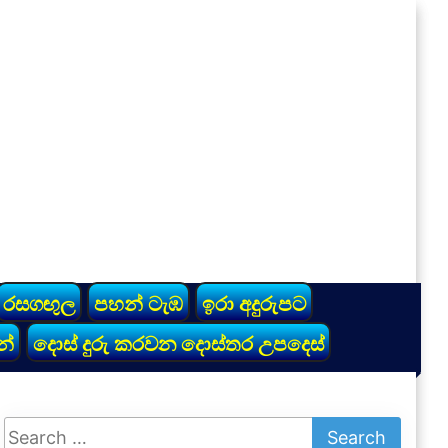
රසගඟුල
පහන් ටැඹ
ඉරා අදුරුපට
න්
දොස් දුරු කරවන දොස්තර උපදෙස්