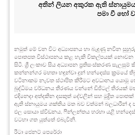
අතින් ලියන අකුරක ඇති ස්නායුමය
පමා වී හෝ ව
නමුත් මේ වන විට අධ්‍යාපනය හා බැඳුණු නවීන සුහු
පොතපත විස්ථාපනය කළ හැකි විකල්පයක් නොවන බව
සිටී. ශ්‍රී ලංකාව සිය අධ්‍යාපන ප්‍රතිසංස්කරණ සැලස
කන්නන්ගර මහතා හඳුන්වා දුන් හන්දෙස්ස ක්‍රමයේ 
වටිනාකම නැවත ස්ථාපිත කිරීමට අවධානය යොමු 
බුද්ධිමය වර්ධනය තීරණය වන්නේ ඩිජිටල් තිරයක්
එදිනෙදා අත්දකින දසකුත් දේවලින් සහ මුද්‍රිත පො
ඇති ස්නායුමය ශක්තිය මත බව වත්මන් බලධාරීන් ද ප
ඵල සොයා ස්වීඩනය, ෆින්ලන්තය හරහා යළි හන්දෙස
වටහා ගත යුත්තේ එබැවිනි.
රීටා ජෙනට් පෙරේරා