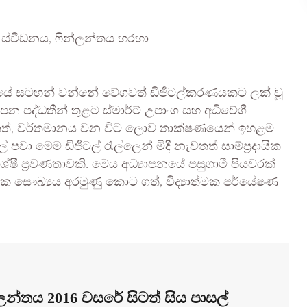
සයේ සටහන් වන්නේ වේගවත් ඩිජිටල්කරණයකට ලක් වූ
යාපන පද්ධතීන් තුළට ස්මාර්ට් උපාංග සහ අධිවේගී
වෙතත්, වර්තමානය වන විට ලොව තාක්ෂණයෙන් ඉහළම
ා මෙම ඩිජිටල් රැල්ලෙන් මිදී නැවතත් සාම්ප්‍රදායික
ශේෂී ප්‍රවණතාවකි. මෙය අධ්‍යාපනයේ පසුගාමී පියවරක්
ක සෞඛ්‍යය අරමුණු කොට ගත්, විද්‍යාත්මක පර්යේෂණ
ලන්තය 2016 වසරේ සිටත් සිය පාසල්