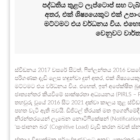
පද්ධතිය තුළට ලැප්ටොප් සහ ටැබ්
අතර, එක් ශිෂ්‍යයෙකුට එක් උපාං
මට්ටමට එය වර්ධනය විය. එහෙත්
වෙනුවට වාර්තා
ස්වීඩනය 2017 වසරේ සිටත්, ෆින්ලන්තය 2016 වසරේ 
පරිගණක දැඩි ලෙස හඳුන්වා දුන් අතර, එක් ශිෂ්‍යයෙක
මට්ටමට එය වර්ධනය විය. එහෙත්, ඉන් අපේක්ෂිත බු
ජාත්‍යන්තර කියවීමේ සාක්ෂරතා අධ්‍යයනය (PIRLS – Pro
තහවුරු වූයේ 2016 සිට 2021 දක්වා කාලය තුළ ස්ව
පහත වැටී ඇති බවයි. ඩිජිටල් තිරයක් මත ඉගෙනීමේදී
නිරන්තරයෙන් ලැබෙන නොටිෆිකේෂන් (Notifications
‘සංජානන බර’ (Cognitive Load) වැඩි කරන බවත් ස්නා