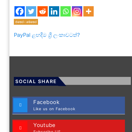
එතෙර - මෙතෙර
PayPal ළඟදීම ශ්‍රී ලංකාවටත්?
SOCIAL SHARE
Facebook
Like us on Facebook
Youtube
Subscribe US