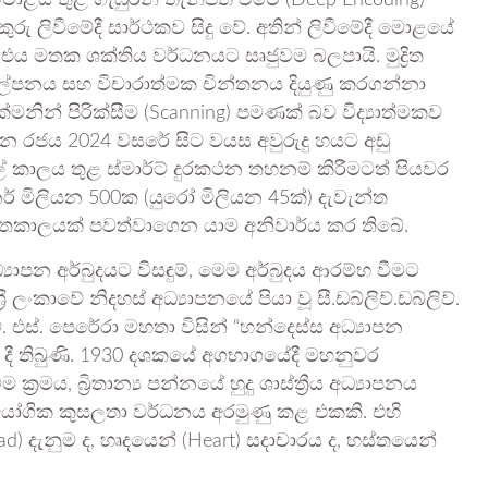
ොළය තුළ ගැඹුරින් තැන්පත් වීමේ (Deep Encoding)
අකුරු ලිවීමේදී සාර්ථකව සිදු වේ. අතින් ලිවීමේදී මොළයේ
 එය මතක ශක්තිය වර්ධනයට සෘජුවම බලපායි. මුද්‍රිත
්පනය සහ විචාරාත්මක චින්තනය දියුණු කරගන්නා
මනින් පිරික්සීම (Scanning) පමණක් බව විද්‍යාත්මකව
න රජය 2024 වසරේ සිට වයස අවුරුදු හයට අඩු
සල් කාලය තුළ ස්මාර්ට් දුරකථන තහනම් කිරීමටත් පියවර
ෝනර් මිලියන 500ක (යුරෝ මිලියන 45ක්) දැවැන්ත
ස්තකාලයක් පවත්වාගෙන යාම අනිවාර්ය කර තිබේ.
ාපන අර්බුදයට විසඳුම්, මෙම අර්බුදය ආරම්භ වීමට
ාවේ නිදහස් අධ්‍යාපනයේ පියා වූ සී.ඩබ්ලිව්.ඩබ්ලිව්.
එස්. පෙරේරා මහතා විසින් “හන්දෙස්ස අධ්‍යාපන
වා දී තිබුණි. 1930 දශකයේ අගභාගයේදී මහනුවර
්‍රමය, බ්‍රිතාන්‍ය පන්නයේ හුදු ශාස්ත්‍රීය අධ්‍යාපනය
‍රායෝගික කුසලතා වර්ධනය අරමුණු කළ එකකි. එහි
d) දැනුම ද, හෘදයෙන් (Heart) සදාචාරය ද, හස්තයෙන්