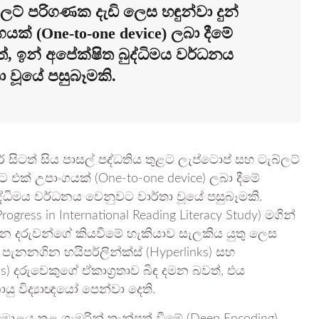
ලට් පරිගණක දැඩි ලෙස හඳුන්වා දුන්
ගයක් (One-to-one device) ලබා දීමේ
, ඉන් අපේක්ෂිත බුද්ධිමය වර්ධනය
 වූයේ පසුබෑමකි.
සිටත් සිය පාසල් පද්ධතිය තුළට ලැප්ටොප් සහ ටැබ්ලට්
ුට එක් උපාංගයක් (One-to-one device) ලබා දීමේ
ද්ධිමය වර්ධනය වෙනුවට වාර්තා වූයේ පසුබෑමකි.
gress in International Reading Literacy Study) මගින්
ීඩන දරුවන්ගේ කියවීමේ හැකියාව සැලකිය යුතු ලෙස
 පැනනගින හයිපර්ලින්ක්ස් (Hyperlinks) සහ
) දරුවෙකුගේ ඒකාග්‍රතාව බිඳ දමන බවත්, එය
යු විද්‍යාඥයෝ පෙන්වා දෙති.