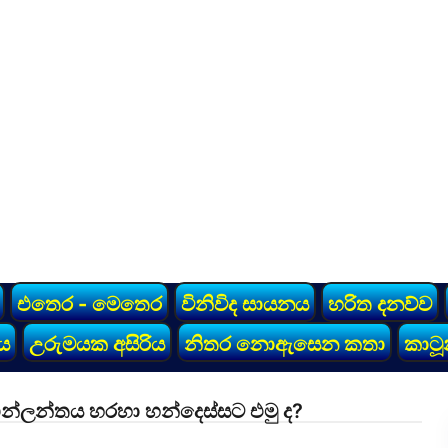
එතෙර - මෙතෙර
විනිවිද සායනය
හරිත දනව්ව
ය
උරුමයක අසිරිය
නිතර නොඇසෙන කතා
කාටූ
ෆින්ලන්තය හරහා හන්දෙස්සට එමු ද?