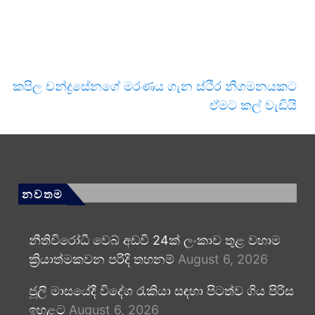
කපිල චන්ද්‍රසේනගේ මරණය ගැන ස්ථිර නිගමනයකට
ඒමට කල් වැඩියි
නවතම
නීතිවිරෝධී වෙබ් අඩවි 24ක් ලංකාව තුළ වහාම
ක්‍රියාත්මකවන පරිදි තහනම්
August 6, 2026
ජූලි මාසයේදී විදේශ රැකියා සඳහා පිටත්ව ගිය පිරිස
ඉහළට
August 6, 2026