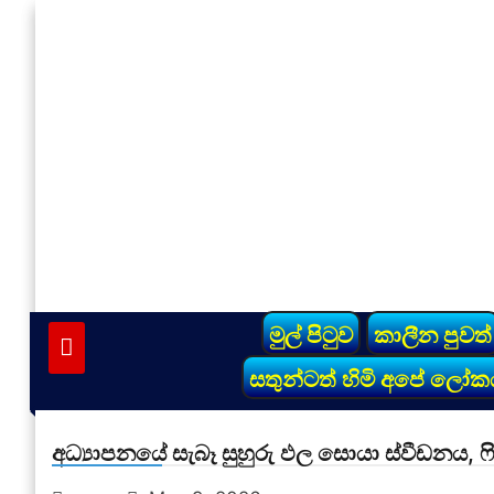
Skip
to
content
vinivida.lk
මුල් පිටුව
කාලීන පුවත්
සතුන්ටත් හිමි අපේ ලෝක
අධ්‍යාපනයේ සැබෑ සුහුරු ඵල සොයා ස්වීඩනය, 