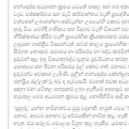
හන්දෙස්ස අධ්‍යාපන ක්‍රමය යටතේ පාසල සහ ගම අතර
වැඩ, පේෂකර්මය සහ මැටි කර්මාන්තය වැනි ප්‍රාදේශී
වත්තෙන් ලබාගන්නා අස්වැන්න උපයෝගී කොට දහවල
හුරු විය. මෙහිදී ගණිතය සහ විද්‍යාව වැනි විෂයන
නිරීක්ෂණය කිරීම වැනි ප්‍රායෝගික ක්‍රියාකාරකම් 
උදෑසන ශාස්ත්‍රීය විෂයන්ටත්, සවස් කාලය ප්‍රායෝග
සිරගත නොකර, සමාජය හා පරිසරය හා බද්ධ කරමින් ශ්
දරුවන් තුළ හුදු විෂයානුබද්ධ දැනුම ප්‍රවර්ධනය කර
සෞඛ්‍යය සහ ජීවන පරිසරය මුල් කොට ගත්, මනසට 
දරුවන්ට අවකාශ ලැබිණි. මුලින් හන්දෙස්ස කේන්ද්‍ර
ජනප්‍රිය රැල්ලක් වූ බව ද පැවසෙයි. එහෙත් එවක අධ
සඳහා වන යටිතල පහසුකම් ලබා ගැනීමේ අපහසුව සහ බටහ
හැඩතල මෙම අධ්‍යාපන ක්‍රමය තුළ නොපිහිටීම ආදී කර
“සුහුරු” යන්න නවීනත්වය මුසු වදනකි. නමුත් මෙය
නොව, අපටම අනන්‍ය වූ අර්ථයකින් භාවිත කළ හැ
නැත. එය සරලව මෙලෙස විග්‍රහ කළ හැකිය. යමකට ඇති 