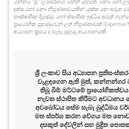
යන්නට “සු” (උපසර්ගය) මඟින් යහපත්, මනා, හෝ උසස
දක්ෂ හෝ මනා නිපුණතාවයකින් යුක්ත යන අරුත මෙයින
තාක්ෂණික දියුණුව හෝ ක්ෂණික බුද්ධිය අරුත් ගැන්වෙ
ප්‍රායෝගික පුහුණුවෙන් ලත් නිපුණතාවක් (Expertise
අධ්‍යාපන ක්‍රමය ද සැබෑ සුහුරු අධ්‍යාපනයකි.
ශ්‍රී ලංකාව සිය අධ්‍යාපන ප්‍රතිස
වැළඳගෙන ඇති මුත්, කන්නන්ගර මහ
තිබූ බිම් මට්ටමේ ප්‍රායෝගි
නැවත ස්ථාපිත කිරීමට අවධානය 
අවබෝධය සේම සැබෑ බුද්ධිමය වර්
මත ස්පර්ශ කරන වේගය මත නොව, ත
දසකුත් දේවලින් සහ මුද්‍රිත ප