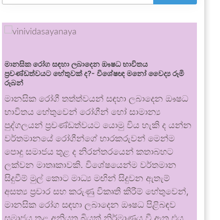
මානසික රෝග සඳහා ලබාදෙන ඖෂධ භාවිතය
ප්‍රචණ්ඩත්වයට හේතුවක් ද?- විශේෂඥ මනෝ වෛද්‍ය රූමි
රූබන්
මානසික රෝගී තත්ත්වයන් සඳහා ලබාදෙන ඖෂධ
භාවිතය හේතුවෙන් රෝගීන් හෝ සාමාන්‍ය
පුද්ගලයන් ප්‍රචණ්ඩත්වයට යොමු විය හැකි ද යන්න
වර්තමානයේ රෝගීන්ගේ භාරකරුවන් මෙන්ම
පොදු සමාජය තුළ ද නිරන්තරයෙන් කතාබහට
ලක්වන මාතෘකාවකි. විශේෂයෙන්ම වර්තමාන
සිදුවීම් මුල් කොට මාධ්‍ය මඟින් සිදුවන ඇතැම්
අසත්‍ය ප්‍රචාර සහ කරුණු විකෘති කිරීම් හේතුවෙන්,
මානසික රෝග සඳහා ලබාදෙන ඖෂධ පිළිබඳව
සමාජය තුළ අනියත බියක් නිර්මාණය වී ඇත.එය