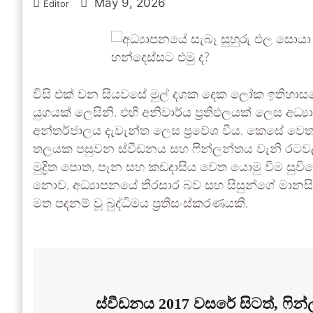
May 9, 2026
Editor
විසි එක් වන සියවසේ මුල් දශක දෙක ලෝක ඉතිහා
යුගයක් ලෙසිනි. එහි අනිවාර්ය ප්‍රතිඵලයක් ලෙස අධ්‍
අන්තර්ජාලය දැවැන්ත ලෙස ප්‍රවේශ විය. කෙසේ 
තලයක පසුවන ස්වීඩනය සහ ෆින්ලන්තය වැනි රටවල් පව
මුද්‍රිත පොත, පෑන සහ කඩදාසිය වෙත යොමු වීම සුවි
නොව, අධ්‍යාපනයේ තිරසාර බව සහ සිසුන්ගේ මානසි
මත පදනම් වූ බුද්ධිමය ප්‍රතිසංස්කරණයකි.
ස්වීඩනය 2017 වසරේ සිටත්, ෆින්