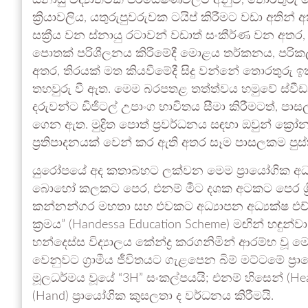
ස්නායු විද්‍යාත්මක පර්යේෂණවලට අනුව, තොරතුරු ම
ක්‍රියාවලිය, යතුරුපුවරුවක ටයිප් කිරීමට වඩා අතින් 
සක්‍රීය වන ස්නායු රටාවන් වඩාත් සංකීර්ණ වන අතර,
පොතක් පරිශීලනය කිරීමේදී මොළය තර්කනය, පරිකල
අතර, තිරයක් මත කියවීමේදී සිදු වන්නේ තොරතුරු ඉක්
තහවුරු වී ඇත. මෙම බරපතළ තත්ත්වය හමුවේ ස්වීඩ
දරුවන්ට ඩිජිටල් උපාංග භාවිතය සීමා කිරීමටත්, පා
ගෙන ඇත. මුද්‍රිත පොත් ප්‍රවර්ධනය සඳහා ඔවුන් ක්‍ර
ප්‍රතිපාදනයක් වෙන් කර ඇති අතර සෑම පාසලකම පු
යුරෝපයේ අද කතාබහට ලක්වන මෙම ප්‍රායෝගික අධ්‍ය
බොහෝ කලකට පෙර, එනම් මීට දශක අටකට පෙර ශ්‍රී ලංක
කන්නන්ගර මහතා සහ එවකට අධ්‍යාපන අධ්‍යක්ෂ එච්. 
ක්‍රමය” (Handessa Education Scheme) මඟින් හඳුන්
හන්දෙස්ස විද්‍යාලය කේන්ද්‍ර කරගනිමින් ආරම්භ වූ මෙම ක
වෙනුවට ග්‍රාමීය ජීවිතයට ගැළපෙන බිම් මට්ටමේ ප්
මූලධර්මය වූයේ “3H” සංකල්පයයි; එනම් හිසෙන් (Hea
(Hand) ප්‍රායෝගික කුසලතා ද වර්ධනය කිරීමයි.