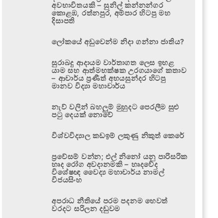
අවභාවිතයකි – සුනිල් කන්නන්ගර
කොළඹ, රත්නපුර, අම්පාර හිටපු මහ
දිසාපති
ලෝකයේ අඩුවෙන්ම නිදා ගන්නා ජාතිය?
සුරාබදු ආදායම වාර්තාගත ලෙස ඉහළ
යාම සහ ආත්මභක්ෂක උරගයාගේ කතාව
– ආචාර්ය ප්‍රණීත් අභයසුන්දර හිටපු
මානව විද්‍යා මහාචාර්ය
නැව් වලින් බහලුම් මුහුදට පෙරලීම සුළු
පටු දෙයක් නොවේ
විශ්වවිද්‍යාල කඩඉම් ලකුණු නිකුත් කෙරේ
ප්‍රවේසම් වන්න; එල් නිනෝ යනු පාරිසරික
හෘද රෝග අවදානමකි – හෘදවේද
විශේෂඥ වෛද්‍ය මහාචාර්ය නාමල්
විජයසිංහ
අපරාධ නීතියේ පරම පදනම හෙවත්
වරදට සරිලන දඬුවම