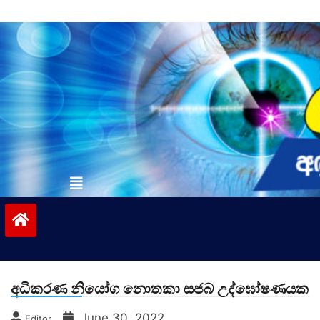
Skip
to
content
vinivida.lk
අධිකරණ නියෝග නොතකා සජබ උද්ඝෝෂණයක
June 30, 2022
Editor