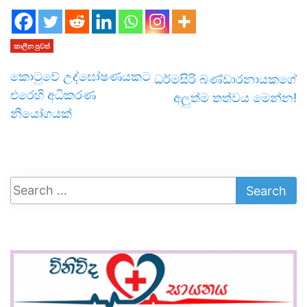
කාලීන පුවත්
කොටුවේ උද්ඝෝෂණයකට
ධර්මසිරි බණ්ඩාරනායකගේ
එරෙහි අධිකරණ
අලුත්ම තත්වය මෙන්න!
නියෝගයක්