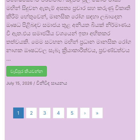
මඟින් සිදුවන ඇතැම් අසත්‍ය ප්‍රචාර සහ කරුණු විකෘති
කිරීම් හේතුවෙන්, මානසික රෝග සඳහා ලබාදෙන
ඖෂධ පිළිබඳව සමාජය තුළ අනියත බියක් නිර්මාණය
වී ඇත.එය සමාජයීය වශයෙන් ඉතා අහිතකර
තත්වයකි. මෙම සටහන මඟින් ප්‍රධාන මානසික රෝග
නාශක ඖෂධවල සැබෑ ක්‍රියාකාරීත්වය, ප්‍රචණ්ඩත්වය
…
වැඩිපුර කියවන්න
විනිවිද සායනය
July 15, 2026
/
1
2
3
4
5
›
»