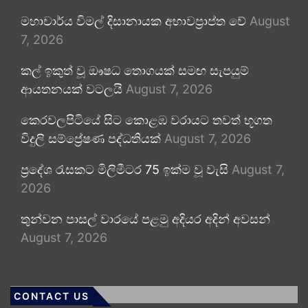
මහාචාර්ය විමල් දිසානායක අභාවප්‍රාප්ත වේ
August
7, 2026
කල් ඉකුත් වූ ඖෂධ තොගයක් සමඟ සැපයුම්
ආයතනයක් වටලයි
August 7, 2026
කෙරවලපිටියේ සිට කොළඹ වරායට තවත් භූගත
විදුලි සම්ප්‍රේෂණ පද්ධතියක්
August 7, 2026
ප්‍රදේශ රැසකට මිලිමීටර 75 ඉක්ම වූ වැසි
August 7,
2026
තුන්වන පාසල් වාරයේ පළමු අදියර අදින් අවසන්
August 7, 2026
CONTACT US