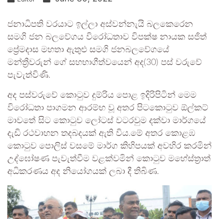
ජනාධිපති වරයාට ඉල්ලා අස්වන්නැයි බලකෙරෙන
සමගි ජන බලවේගය විරෝධතාව විපක්ෂ නායක සජිත්
ප්‍රේමදාස මහතා ඇතුළු සමගි ජනබලවේගයේ
මන්ත්‍රීවරුන් ගේ සහභාගීත්වයෙන් අද(30) පස් වරුවේ
පැවැත්විණි.
අද පස්වරුවේ කොටුව දුම්රිය පොළ ඉදිරිපිටින් මෙම
විරෝධතා පාගමන ආරම්භ වූ අතර පිටකොටුව ඕල්කට්
මාවතේ සිට කොටුව ලෝටස් වටරවුම දක්වා මාර්ගයේ
දැඩි රථවාහන තදබදයක් ඇති විය.මේ අතර කොළඹ
කොටුව පොලිස් වසමේ මාර්ග කිහිපයක් අවහිර කරමින්
උද්ඝෝෂණ පැවැත්වීම වළක්වමින් කොටුව මහේස්ත්‍රාත්
අධිකරණය අද නියෝගයක් ලබා දී තිබිණ.