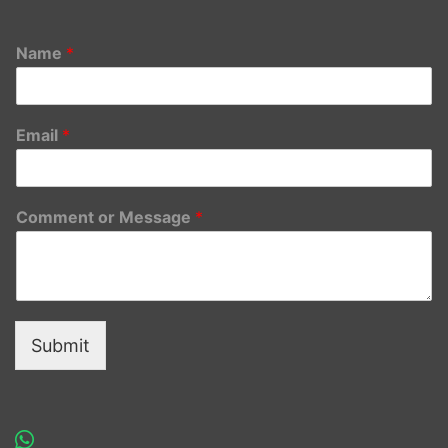
Name
*
Email
*
Comment or Message
*
Submit