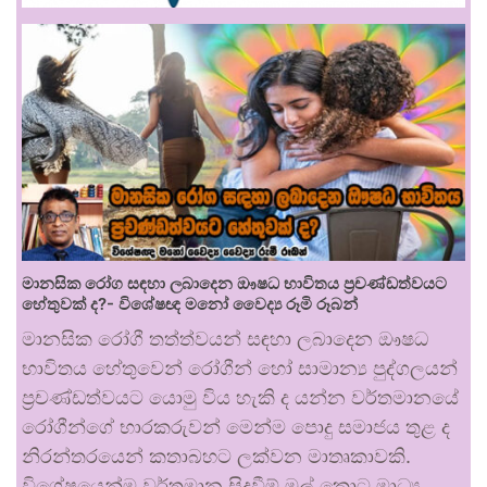
මානසික රෝග සඳහා ලබාදෙන ඖෂධ භාවිතය ප්‍රචණ්ඩත්වයට
හේතුවක් ද?- විශේෂඥ මනෝ වෛද්‍ය රූමි රූබන්
මානසික රෝගී තත්ත්වයන් සඳහා ලබාදෙන ඖෂධ
භාවිතය හේතුවෙන් රෝගීන් හෝ සාමාන්‍ය පුද්ගලයන්
ප්‍රචණ්ඩත්වයට යොමු විය හැකි ද යන්න වර්තමානයේ
රෝගීන්ගේ භාරකරුවන් මෙන්ම පොදු සමාජය තුළ ද
නිරන්තරයෙන් කතාබහට ලක්වන මාතෘකාවකි.
විශේෂයෙන්ම වර්තමාන සිදුවීම් මුල් කොට මාධ්‍ය