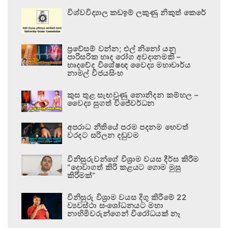
විශ්වවිද්‍යාල කඩඉම් ලකුණු නිකුත් කෙරේ
ප්‍රවේසම් වන්න; එල් නිනෝ යනු
පාරිසරික හෘද රෝග අවදානමකි –
හෘදවේද විශේෂඥ වෛද්‍ය මහාචාර්ය
නාමල් විජයසිංහ
කුස තුළ සැඟවුණු නොනිදන කම්හල –
වෛද්‍ය සුගත් විජේවර්ධන
අපරාධ නීතියේ පරම පදනම හෙවත්
වරදට සරිලන දඬුවම
විනිසුරුවන්ගේ විශ්‍රාම වයස දීර්ඝ කිරීම
“දොවාගත් කිරි කළයට ගොම මුසු
කිරීමක්”
විනිසුරු විශ්‍රාම වයස දිගු කිරීමේ 22
ව්‍යවස්ථා සංශෝධනයට මහා
නාහිමිවරුන්ගෙන් විරෝධයක් නෑ