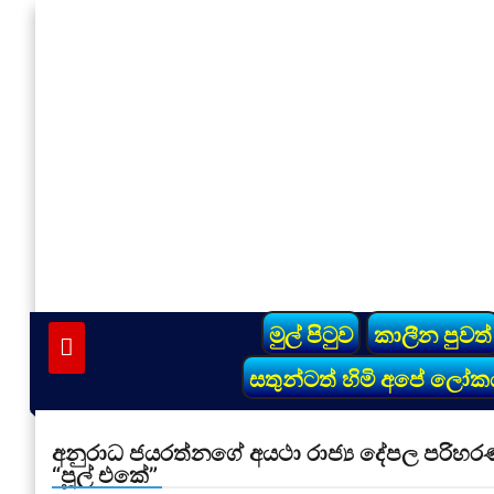
Skip
to
content
vinivida.lk
මුල් පිටුව
කාලීන පුවත්
සතුන්ටත් හිමි අපේ ලෝක
අනුරාධ ජයරත්නගේ අයථා රාජ්‍ය දේපල පරිහරණය 
“පූල් එකේ”