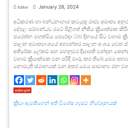
January 28, 2024
Editor
අධිකරණ හා බන්ධනාගාර කටයුතු රාජ්‍ය අමාත්‍ය අන
දේපල සම්බන්ධව රටේ පිළිගත් නීතිය ක්‍රියාත්මක කිරී
ජයරත්න මහත්මිය පෙරේදා (26) දිනයේ සිට වහාම ක්‍රි
පාලන අමාත්‍යාංශයේ අභ්‍යන්තර පාලන අංශය වෙත ස්ථ
අතිරේක ලේකම් සහ මහනුවර දිසාපති චන්දන තෙන්න
වහාම ක්‍රියාත්මක වන පරිදි මාරු කර තිබේ.මෙම අභ්
නොමැති ස්ථානයක් වන අතර මෙය සාමාන්‍ය ජන වහර
කාලීන පුවත්
ක්‍රීඩා ඇමතිගෙන් අති විශේෂ ගැසට් නිවේදනයක්