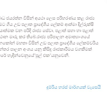
ුරාධ ජයරත්න විසින් අයථා ලෙස පරිහරණය කළ රාජ්‍ය
මට ගිය උඩ පලාත ප්‍රාදේශීය ලේකම් ආත්මා දිල්රුක්ෂි
යාත්මක වන පරිදි රාජ්‍ය සේවා, පළාත් සභා හා පළාත්
ාන මාරු කර තිබේ.රාජ්‍ය පරිපාලන අමාත්‍යාංශයේ
කෝන් මහතා විසින් උඩ පලාත ප්‍රාදේශීය ලේකම්වරිය
‍යන්තර පාලන අංශය යනු කිසිදු රාජකාරීමය වගකීමක්
ේ හැඳින්වෙනුයේ”පූල් එක”යනුවෙනි.
දුම්රිය හරස් මාර්ගයක් වැසෙයි