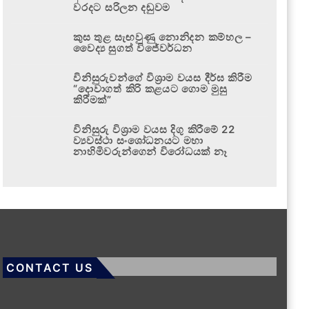
වරදට සරිලන දඬුවම
කුස තුළ සැඟවුණු නොනිදන කම්හල –
වෛද්‍ය සුගත් විජේවර්ධන
විනිසුරුවන්ගේ විශ්‍රාම වයස දීර්ඝ කිරීම
“දොවාගත් කිරි කළයට ගොම මුසු
කිරීමක්”
විනිසුරු විශ්‍රාම වයස දිගු කිරීමේ 22
ව්‍යවස්ථා සංශෝධනයට මහා
නාහිමිවරුන්ගෙන් විරෝධයක් නෑ
CONTACT US