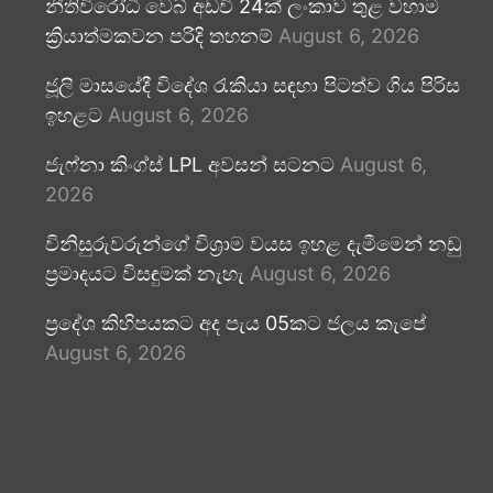
නීතිවිරෝධී වෙබ් අඩවි 24ක් ලංකාව තුළ වහාම
ක්‍රියාත්මකවන පරිදි තහනම්
August 6, 2026
ජූලි මාසයේදී විදේශ රැකියා සඳහා පිටත්ව ගිය පිරිස
ඉහළට
August 6, 2026
ජැෆ්නා කිංග්ස් LPL අවසන් සටනට
August 6,
2026
විනිසුරුවරුන්ගේ විශ්‍රාම වයස ඉහළ දැමීමෙන් නඩු
ප්‍රමාදයට විසඳුමක් නැහැ
August 6, 2026
ප්‍රදේශ කිහිපයකට අද පැය 05කට ජලය කැපේ
August 6, 2026