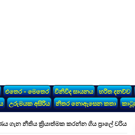
එතෙර - මෙතෙර
විනිවිද සායනය
හරිත දනව්ව
ය
උරුමයක අසිරිය
නිතර නොඇසෙන කතා
කාටූ
ගැන නීතිය ක්‍රියාත්මක කරන්න ගිය ප්‍රාලේ වරිය