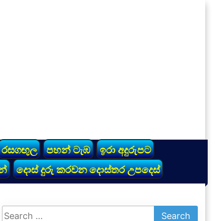
රසගඟුල
පහන් ටැඹ
ඉරා අදුරුපට
න්
දොස් දුරු කරවන දොස්තර උපදෙස්