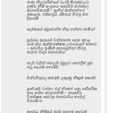
රාජ්‍ය නිලධාරීන්ගේ වැරදි තීරණවලට
දණ්ඩ නීති සංග්‍රහය යෙදවීම බරපතල
අවභාවිතයකි – සුනිල් කන්නන්ගර
කොළඹ, රත්නපුර, අම්පාර හිටපු මහ
දිසාපති
ලෝකයේ අඩුවෙන්ම නිදා ගන්නා ජාතිය?
සුරාබදු ආදායම වාර්තාගත ලෙස ඉහළ
යාම සහ ආත්මභක්ෂක උරගයාගේ කතාව
– ආචාර්ය ප්‍රණීත් අභයසුන්දර හිටපු
මානව විද්‍යා මහාචාර්ය
නැව් වලින් බහලුම් මුහුදට පෙරලීම සුළු
පටු දෙයක් නොවේ
විශ්වවිද්‍යාල කඩඉම් ලකුණු නිකුත් කෙරේ
ප්‍රවේසම් වන්න; එල් නිනෝ යනු පාරිසරික
හෘද රෝග අවදානමකි – හෘදවේද
විශේෂඥ වෛද්‍ය මහාචාර්ය නාමල්
විජයසිංහ
අපරාධ නීතියේ පරම පදනම හෙවත්