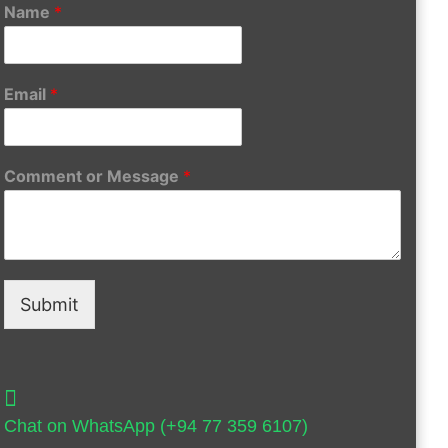
Name
*
Email
*
Comment or Message
*
Submit
Chat on WhatsApp (+94 77 359 6107)