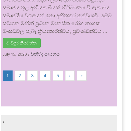
සමාජය තුළ අනියත බියක් නිර්මාණය වී ඇත.එය
සමාජයීය වශයෙන් ඉතා අහිතකර තත්වයකි. මෙම
සටහන මඟින් ප්‍රධාන මානසික රෝග නාශක
ඖෂධවල සැබෑ ක්‍රියාකාරීත්වය, ප්‍රචණ්ඩත්වය …
වැඩිපුර කියවන්න
විනිවිද සායනය
July 15, 2026
/
1
2
3
4
5
›
»
.