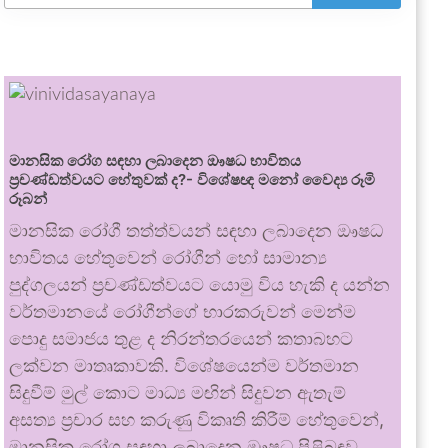
මානසික රෝග සඳහා ලබාදෙන ඖෂධ භාවිතය
ප්‍රචණ්ඩත්වයට හේතුවක් ද?- විශේෂඥ මනෝ වෛද්‍ය රූමි
රූබන්
මානසික රෝගී තත්ත්වයන් සඳහා ලබාදෙන ඖෂධ
භාවිතය හේතුවෙන් රෝගීන් හෝ සාමාන්‍ය
පුද්ගලයන් ප්‍රචණ්ඩත්වයට යොමු විය හැකි ද යන්න
වර්තමානයේ රෝගීන්ගේ භාරකරුවන් මෙන්ම
පොදු සමාජය තුළ ද නිරන්තරයෙන් කතාබහට
ලක්වන මාතෘකාවකි. විශේෂයෙන්ම වර්තමාන
සිදුවීම් මුල් කොට මාධ්‍ය මඟින් සිදුවන ඇතැම්
අසත්‍ය ප්‍රචාර සහ කරුණු විකෘති කිරීම් හේතුවෙන්,
මානසික රෝග සඳහා ලබාදෙන ඖෂධ පිළිබඳව