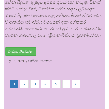
මඟින් සිදුවන ඇතැම් අසත්‍ය ප්‍රචාර සහ කරුණු විකෘති
කිරීම් හේතුවෙන්, මානසික රෝග සඳහා ලබාදෙන
ඖෂධ පිළිබඳව සමාජය තුළ අනියත බියක් නිර්මාණය
වී ඇත.එය සමාජයීය වශයෙන් ඉතා අහිතකර
තත්වයකි. මෙම සටහන මඟින් ප්‍රධාන මානසික රෝග
නාශක ඖෂධවල සැබෑ ක්‍රියාකාරීත්වය, ප්‍රචණ්ඩත්වය
…
වැඩිපුර කියවන්න
විනිවිද සායනය
July 15, 2026
/
1
2
3
4
5
›
»