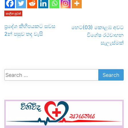
කාලීන පුවත්
ප්‍රදේශ කිහිපයකට සවස
හෙට(03) කොළඹ අවට
2න් පසුව තද වැසි
විශේෂ රථවාහන
සැලැස්මක්