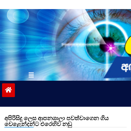
Skip
to
content
vinivida.lk
අපිරිසිදු ලෙස ආපනශාලා පවත්වාගෙන ගිය
වෙළෙන්දන්ට එරෙහිව නඩු