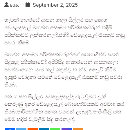
September 2, 2025
Editor
හැටන් නගරයේ ආපන ශාලා සිල්ලර සහ තොග
වෙළෙදසැල් මහජන සෞඛ්‍ය පරික්ෂකවරුන් හදිසි
පරික්ෂාවට ලක්කරනලදි.එහිදී වෙළෙදසැල් රැසකට නඩු
පවරා තිබේ.
මහජන සෞඛ්‍ය පරික්ෂකවරුන්ගේ සහභාගීත්වයෙන්
සිදුකළ පරික්ෂාවේදී අපිරිසිදු ආකාරයෙන් ආපනශාලා
පවත්වාගෙන යාම කල් ඉකුත්වූ භාන්ඩ අලෙවි කිරීම
ඇතුළු චෝදනා යටතේ වෙළෙදසැල් රැසකට නඩු පවරා
තිබේ.
තොග සහ සිල්ලර වෙළෙදසැල්ද වැටලීමට ලක්
කෙරුණු අතර වෙළෙදසැල් බොහෝමයකට අවවාද කර
තිබේ.පාරිභෝගික ජනතාවගෙන් ලැබුණු පැමිණිලි මත
මෙම හදිසි වැටලීම සිදු කරනලදි.