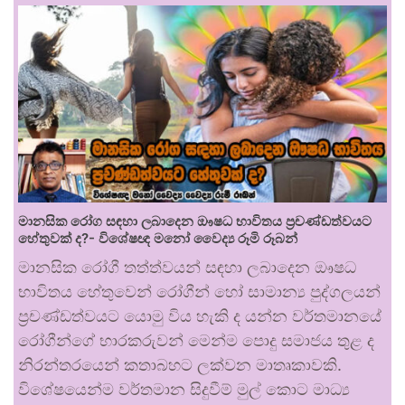
මානසික රෝග සඳහා ලබාදෙන ඖෂධ භාවිතය ප්‍රචණ්ඩත්වයට
හේතුවක් ද?- විශේෂඥ මනෝ වෛද්‍ය රූමි රූබන්
මානසික රෝගී තත්ත්වයන් සඳහා ලබාදෙන ඖෂධ
භාවිතය හේතුවෙන් රෝගීන් හෝ සාමාන්‍ය පුද්ගලයන්
ප්‍රචණ්ඩත්වයට යොමු විය හැකි ද යන්න වර්තමානයේ
රෝගීන්ගේ භාරකරුවන් මෙන්ම පොදු සමාජය තුළ ද
නිරන්තරයෙන් කතාබහට ලක්වන මාතෘකාවකි.
විශේෂයෙන්ම වර්තමාන සිදුවීම් මුල් කොට මාධ්‍ය