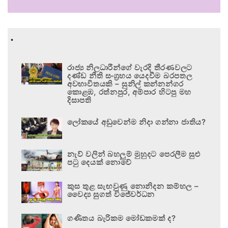
.
රාජ්‍ය නිලධාරීන්ගේ වැරදි තීරණවලට
දණ්ඩ නීති සංග්‍රහය යෙදවීම බරපතල
අවභාවිතයකි – සුනිල් කන්නන්ගර
කොළඹ, රත්නපුර, අම්පාර හිටපු මහ
දිසාපති
ලෝකයේ අඩුවෙන්ම නිදා ගන්නා ජාතිය?
නැව් වලින් බහලුම් මුහුදට පෙරලීම සුළු
පටු දෙයක් නොවේ
කුස තුළ සැඟවුණු නොනිදන කම්හල –
වෛද්‍ය සුගත් විජේවර්ධන
ගණිතය බැරිකම මෝඩකමක් ද?