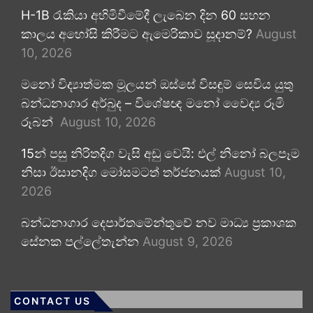
H-1B රැකියා අහිමිවීමේදී ලැබෙන දින 60 සහන
කාලය අහෝසි කිරීමට ඇමෙරිකාව සූදානම්?
August
10, 2026
මනෝ විද්‍යාත්මක මූලයන් ඔස්සේ විසඳුම් සෙවිය යුතු
බන්ධනාගාර අර්බුද – විශේෂඥ මනෝ වෛද්‍ය රූමි
රූබන්
August 10, 2026
15න් පසු නිරිතදිග වැසි අඩු වෙයි: එල් නිනෝ බලපෑම
නිසා ඊසානදිග මෝසමටත් තර්ජනයක්
August 10,
2026
බන්ධනාගාර දෙපාර්තමේන්තුවේ නව මාධ්‍ය ප්‍රකාශක
සේනක පල්ලේතැන්න
August 9, 2026
CONTACT US