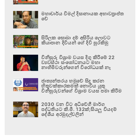
මහාචාර්ය විමල් දිසානායක අභාවප්‍රාප්ත
වේ
සිරිලක සොබා දම් අසිරිය ලොවට
කියාපාන දිවියන් ගේ දිවි සුරකිමු
විනිසුරු විශ්‍රාම වයස දිගු කිරීමේ 22
ව්‍යවස්ථා සංශෝධනයට මහා
නාහිමිවරුන්ගෙන් විරෝධයක් නෑ
ජාත්‍යන්තරය හමුවේ සිදු කරන
හිතුවක්කාරකමක් නොවිය යුතු
විනිසුරුවන්ගේ විශ්‍රාම වයස පමා කිරීම
2030 වන විට අධිවේගී මාර්ග
පද්ධතියට කි.මී. 132ක්;සියලු වියදම්
දේශීය අරමුදල්වලින්