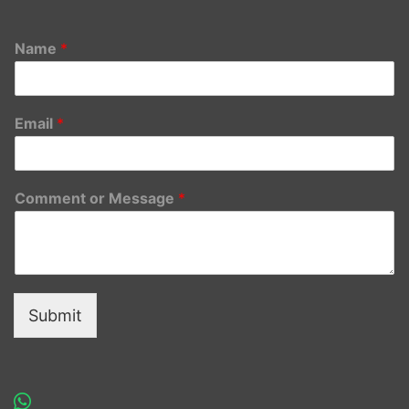
Name
*
Email
*
Comment or Message
*
Submit