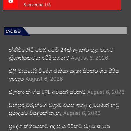
Subscribe US
නවතම
නීතිවිරෝධී වෙබ් අඩවි 24ක් ලංකාව තුළ වහාම
ක්‍රියාත්මකවන පරිදි තහනම්
August 6, 2026
ජූලි මාසයේදී විදේශ රැකියා සඳහා පිටත්ව ගිය පිරිස
ඉහළට
August 6, 2026
ජැෆ්නා කිංග්ස් LPL අවසන් සටනට
August 6, 2026
විනිසුරුවරුන්ගේ විශ්‍රාම වයස ඉහළ දැමීමෙන් නඩු
ප්‍රමාදයට විසඳුමක් නැහැ
August 6, 2026
ප්‍රදේශ කිහිපයකට අද පැය 05කට ජලය කැපේ