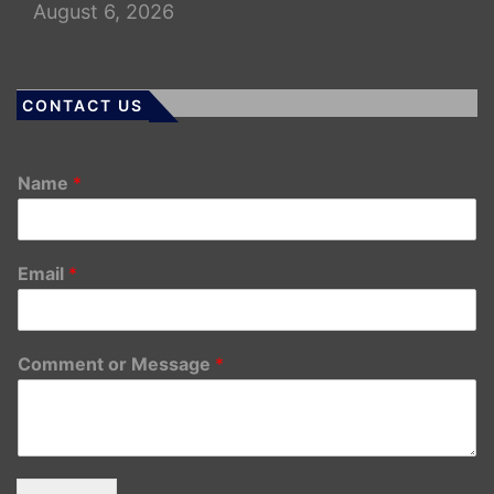
August 6, 2026
CONTACT US
Name
*
Email
*
Comment or Message
*