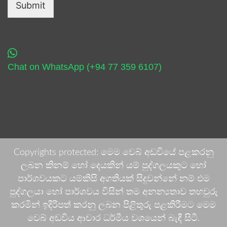
Submit
Chat on WhatsApp (+94 77 359 6107)
Copyrights protected: මෙම වෙබ් අඩවියේ පළකරනු
ලබන කිනම් හෝ දෙයකින් යම් පුද්ගලයකුට හෝ
පාර්ශවයකට යම්කිසි අගතියක් සිදුවන්නේ නම් එම
පුද්ගලයා හෝ පාර්ශවය විසින් තම අනන්‍යතාව තහවුරු
කරමින් ඉදිරිපත් කරනු ලබන පිළිතුරු පළකිරීමට මෙම
වෙබ් අඩවිය ආචාර ධර්මීය වශයෙන් බැඳී සිටී.