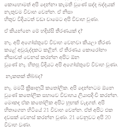
කොහොමත් අපි දෙන්නා කැමති වුණේ සද්ද බද්දයක්
නැතුවම විවාහ වෙන්න. ඒ නිසා
හිතුව විදියටත් වඩා චාමෙට අපි විවාහ වුණා.
ඒ කියන්නෙ මේ හදිස්සි තීරණයක් ද?
නෑ. අපි අගෝස්තුවේ විවාහ වෙනවා කියලා තීරණ
කළේ අවුරුද්දකට කළින්. ඒ තීරණය කොරෝනා
නිසාවත් වෙනස් කරන්න අපිට ඕන
වුණේ නෑ. හිතපු විදියට අපි අගෝස්තුවේ විවාහ වුණා.
නැකතක් තිබ්බද?
නෑ. මමයි ක්‍රිෂානුයි කතෝලික. අපි දෙන්නටම ඕනෙ
වුණේ කතෝලික සභාවෙ විවාහය ලියාපදිංචි කරන්න.
මොකද ඒක කතෝලික අපිට හුඟක් වැදගත්. අපි
හිතාගෙන හිටියේ 21 විවාහ වෙන්න. ඒත් අපිට එක
දවසක් වෙනස් කරන්න වුණා. 21 වෙනුවට අපි 20
විවාහ වුණා.