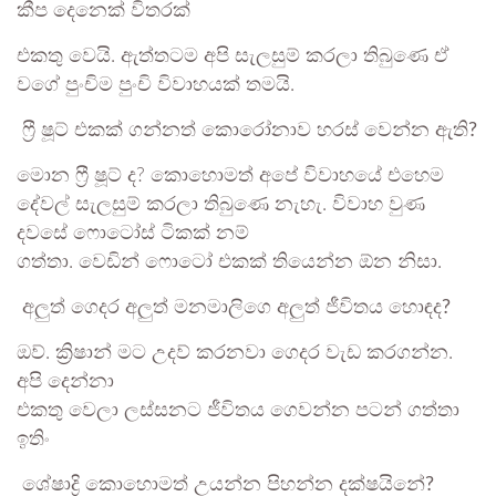
කීප දෙනෙක් විතරක්
එකතු වෙයි. ඇත්තටම අපි සැලසුම් කරලා තිබුණෙ ඒ
වගේ පුංචිම පුංචි විවාහයක් තමයි.
ෆ්‍රී ෂූට් එකක් ගන්නත් කොරෝනාව හරස් වෙන්න ඇති?
මොන ෆ්‍රී ෂූට් ද? කොහොමත් අපේ විවාහයේ එහෙම
දේවල් සැලසුම් කරලා තිබුණෙ නැහැ. විවාහ වුණ
දවසේ ෆොටෝස් ටිකක් නම්
ගත්තා. වෙඩින් ෆොටෝ එකක් තියෙන්න ඕන නිසා.
අලුත් ගෙදර අලුත් මනමාලිගෙ අලුත් ජීවිතය හොඳද?
ඔව්. ක්‍රිෂාන් මට උදව් කරනවා ගෙදර වැඩ කරගන්න.
අපි දෙන්නා
එකතු වෙලා ලස්සනට ජීවිතය ගෙවන්න පටන් ගත්තා
ඉතිං
ශේෂාද්‍රි කොහොමත් උයන්න පිහන්න දක්ෂයිනේ?