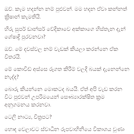
ඔව්. කෑම හදන්න නම් පුළුවන්. මම හදන ඒවා කන්නත්
ක්‍රිෂාන් කැමතියි.
හිරු සුපර් ඩාන්සර් වේදිකාවෙ අක්කාගෙ හිස්තැන දැන්
ශේෂාද්‍රි පුරවනවා?
ඔව්. මේ දවස්වල නම් වැඩක් කියලා කරන්නෙ ඒක
විතරයි.
මේ කොවිඩ් අස්සෙ රූගත කිරීම් වලදි බයක් දැනෙන්නෙ
නැද්ද?
බොරු කියන්නෙ මොකටද බයයි. ඒත් අපි වැඩ කරන
විට පුළුවන් උපරිමයෙන් සෞබ්‍යාරක්ෂිත ක්‍රම
අනුගමනය කරනවා.
ටෙලි නාට්‍ය, චිත්‍රපට?
හොඳ වෙලාවට ස්වාධීන රූපවාහිනියෙ විකාශය වුණා