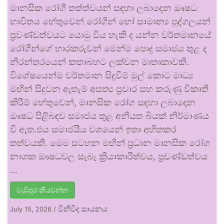
මානසික රෝගී තත්ත්වයන් සඳහා ලබාදෙන ඖෂධ
භාවිතය හේතුවෙන් රෝගීන් හෝ සාමාන්‍ය පුද්ගලයන්
ප්‍රචණ්ඩත්වයට යොමු විය හැකි ද යන්න වර්තමානයේ
රෝගීන්ගේ භාරකරුවන් මෙන්ම පොදු සමාජය තුළ ද
නිරන්තරයෙන් කතාබහට ලක්වන මාතෘකාවකි.
විශේෂයෙන්ම වර්තමාන සිදුවීම් මුල් කොට මාධ්‍ය
මඟින් සිදුවන ඇතැම් අසත්‍ය ප්‍රචාර සහ කරුණු විකෘති
කිරීම් හේතුවෙන්, මානසික රෝග සඳහා ලබාදෙන
ඖෂධ පිළිබඳව සමාජය තුළ අනියත බියක් නිර්මාණය
වී ඇත.එය සමාජයීය වශයෙන් ඉතා අහිතකර
තත්වයකි. මෙම සටහන මඟින් ප්‍රධාන මානසික රෝග
නාශක ඖෂධවල සැබෑ ක්‍රියාකාරීත්වය, ප්‍රචණ්ඩත්වය
…
වැඩිපුර කියවන්න
විනිවිද සායනය
July 15, 2026
/