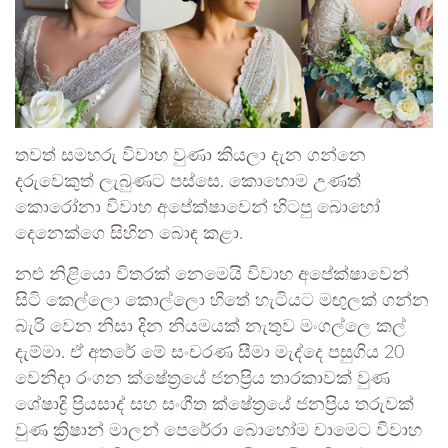
තවත් සමහරු විවාහ වුණා කියලා දැන ගන්නෙ
දරුවෙකුත් ලැබුණට පස්සෙ. කොහොම උණත්
කොරෝනා විවාහ අපේක්ෂාවෙන් හිටපු බොහෝ
දෙනෙක්ගෙ සිහින බොඳ කළා.
නළු නිළියො විතරක් නෙමෙයි විවාහ අපේක්ෂාවෙන්
සිටි කෙල්ලො කොල්ලො හිතේ හැටියට මඟුලක් ගන්න
බැරි වෙන නිසා දින නියමයක් නැතුව මංගල්ලෙ කල්
දැම්මා. ඒ අතරේ මේ සංචරණ සීමා මැද්දෙ පසුගිය 20
වෙනිදා රංගන ක්ෂේත්‍රයේ ජනප්‍රිය තාරකාවක් වුණ
ශේෂාද්‍රි ප්‍රියසාද් සහ සංගීත ක්ෂේත්‍රයේ ජනප්‍රිය තරුවක්
වුණ ක්‍රිෂාන් මාලන් පෙරේරා බොහෝම චාමෙට විවාහ