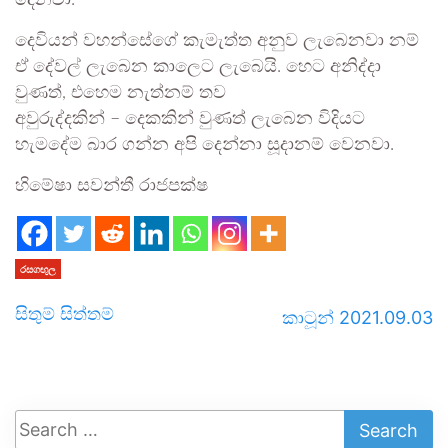
දෙවියන් වහන්සේගේ කැමැත්ත අනුව ලැබෙනවා නම්
ඒ දේවල් ලැබෙන කාලෙට ලැබෙයි. හෙට අනිද්දා
වුණත්, එහෙම නැත්නම් තව
අවුරුද්දකින් – දෙකකින් වුණත් ලැබෙන විදියට
හැමදේම බාර ගන්න අපි දෙන්නා සූදානම් වෙනවා.
හිමේෂා සවන්තී රාජපක්ෂ
රසගඟුල
සිතුම් සිත්තම්
කාටූන් 2021.09.03