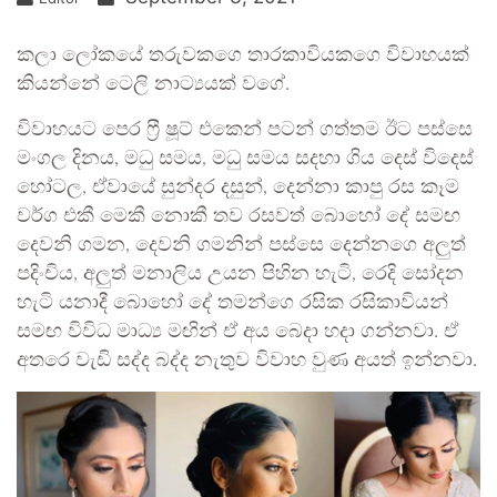
කලා ලෝකයේ තරුවකගෙ තාරකාවියකගෙ විවාහයක්
කියන්නේ ටෙලි නාට්‍යයක් වගේ.
විවාහයට පෙර ෆ්‍රී ෂූට් එකෙන් පටන් ගත්තම ඊට පස්සෙ
මංගල දිනය, මධු සමය, මධු සමය සදහා ගිය දෙස් විදෙස්
හෝටල, ඒව‍ායේ සුන්දර දසුන්, දෙන්නා කාපු රස කෑම
වර්ග එකී මෙකී නොකී තව රසවත් බොහෝ දේ සමඟ
දෙවනි ගමන, දෙවනි ගමනින් පස්සෙ දෙන්නගෙ අලුත්
පදිංචිය, අලුත් මනාලිය උයන පිහින හැටි, රෙදි සෝදන
හැටි යනාදී බොහෝ‍ දේ තමන්ගෙ රසික රසිකාවියන්
සමඟ විවිධ මාධ්‍ය මඟින් ඒ අය බෙදා හදා ගන්නවා. ඒ
අතරෙ වැඩි සද්ද බද්ද නැතුව විවාහ වුණ අයත් ඉන්නවා.