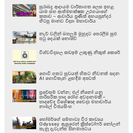
සුරාබදු ආදායම වාර්තාගත ලෙස ඉහළ
යාම සහ ආත්මභක්ෂක උරගයාගේ
කතාව – ආචාර්ය ප්‍රණීත් අභයසුන්දර
හිටපු මානව විද්‍යා මහාචාර්ය
නැව් වලින් බහලුම් මුහුදට පෙරලීම සුළු
පටු දෙයක් නොවේ
විශ්වවිද්‍යාල කඩඉම් ලකුණු නිකුත් කෙරේ
ගොවි ගතට සුවයත් හිතට නිවනත් සදන
AI ගොවිතැන ළඟදීම අපටත්
ප්‍රවේසම් වන්න; එල් නිනෝ යනු
පාරිසරික හෘද රෝග අවදානමකි –
හෘදවේද විශේෂඥ වෛද්‍ය මහාචාර්ය
නාමල් විජයසිංහ
හෝමර්ගේ සම්භාව්‍ය වීර කාව්‍යය
Odyssey ඇසුරෙන් ක්‍රිස්ටෝෆර් නෝලන්
තැනූ දැවැන්ත සිනමාපටය