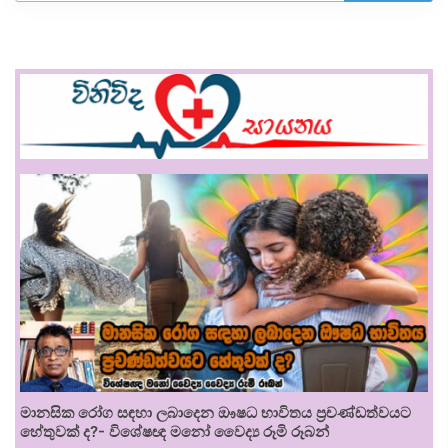
මානසික රෝග සඳහා ලබාදෙන ඖෂධ භාවිතය ප්‍රචණ්ඩත්වයට
හේතුවක් ද?- විශේෂඥ මනෝ වෛද්‍ය රූමි රූබන්