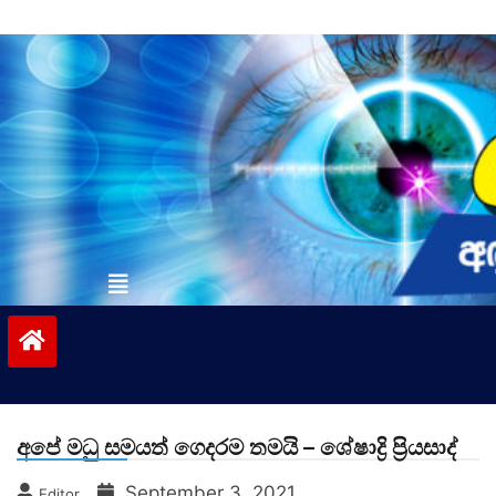
Skip
to
content
vinivida.lk
අපේ මධු සමයත් ගෙදරම තමයි – ශේෂාද්‍රි ප්‍රියසාද්
September 3, 2021
Editor