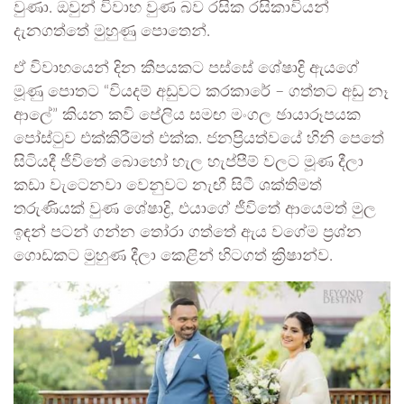
වුණා. ඔවුන් විවාහ වුණ බව රසික රසිකාවියන්
දැනගත්තේ මුහුණු පොතෙන්.
ඒ විවාහයෙන් දින කීපයකට පස්සේ ශේෂාද්‍රි ඇයගේ
මූණු පොතට “වියදම් අඩුවට කරකාරේ – ගත්තට අඩු නෑ
ආලේ” කියන කවි පේලිය සමඟ මංගල ඡායාරූපයක
පෝස්ටුව එක්කිරීමත් එක්ක. ජනප්‍රියත්වයේ හිනි පෙතේ
සිටියදී ජීවිතේ බොහෝ හැල හැප්පීම් වලට මූණ දීලා
කඩා වැටෙනවා වෙනුවට නැඟී සිටී ශක්තිමත්
තරුණියක් වුණ ශේෂාද්‍රි, එයාගේ ජීවිතේ ආයෙමත් මුල
ඉඳන් පටන් ගන්න තෝරා ගත්තේ ඇය වගේම ප්‍රශ්න
ගොඩකට මුහුණ දීලා කෙළින් හිටගත් ක්‍රිෂාන්ව.