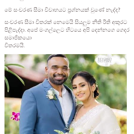
මේ සංචරණ සීමා විවාහයට ප්‍රශ්නයක් වුණේ නැද්ද?
සංචරණ සීමා විතරක් නෙමෙයි සියලුම නීති රීති අකුරට
පිළිපැද්දා. අපේ මංගල්ලෙට හිටයෙ අපි දෙන්නගෙ ගෙදර
සමාජිකයො
විතරමයි.