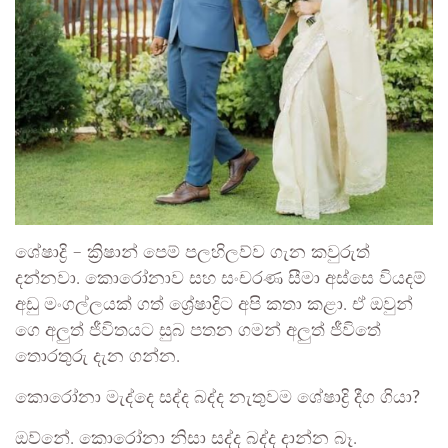
ශේෂාද්‍රි – ක්‍රිෂාන් පෙම් පලහිලව්ව ගැන කවුරුත්
දන්නවා. කොරෝනාව සහ සංචරණ සීමා අස්සෙ වියදම්
අඩු මංගල්ලයක් ගත් ශ්‍රේෂාද්‍රිට අපි කතා කළා. ඒ ඔවුන්
ගෙ අලුත් ජීවිතයට සුබ පතන ගමන් අලුත් ජීවිතේ
තොරතුරු දැන ගන්න.
කොරෝනා මැද්දෙ සද්ද බද්ද නැතුවම ශේෂාද්‍රි දීග ගියා?
ඔව්නේ. කොරෝනා නිසා සද්ද බද්ද දාන්න බෑ.