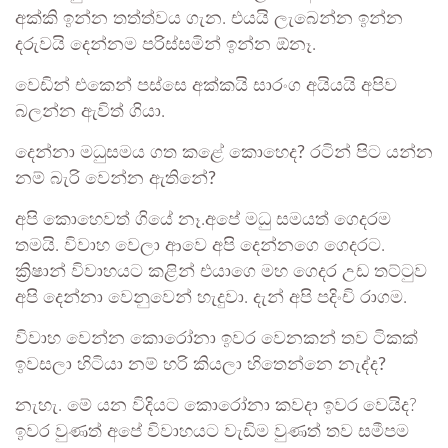
අක්කි ඉන්න තත්ත්වය ගැන. එයයි ලැබෙන්න ඉන්න
දරුවයි දෙන්නම පරිස්සමින් ඉන්න ඕනෑ.
වෙඩින් එකෙන් පස්සෙ අක්කයි සාරංග අයියයි අපිව
බලන්න ඇවිත් ගියා.
දෙන්නා මධුසමය ගත කළේ කොහෙද? රටින් පිට යන්න
නම් බැරි වෙන්න ඇතිනේ?
අපි කොහෙවත් ගියේ නෑ.අපේ මධු සමයත් ගෙදරම
තමයි. විවාහ වෙලා ආවෙ අපි දෙන්නගෙ ගෙදරට.
ක්‍රිෂාන් විවාහයට කළින් එයාගෙ මහ ගෙදර උඩ තට්ටුව
අපි දෙන්නා වෙනුවෙන් හැදුවා. දැන් අපි පදිංචි රාගම.
විවාහ වෙන්න කොරෝනා ඉවර වෙනකන් තව ටිකක්
ඉවසලා හිටියා නම් හරි කියලා හිතෙන්නෙ නැද්ද?
නැහැ. මේ යන විදියට කොරෝනා කවදා ඉවර වෙයිද?
ඉවර වුණත් අපේ විවාහයට වැඩිම වුණත් තව සමීපම