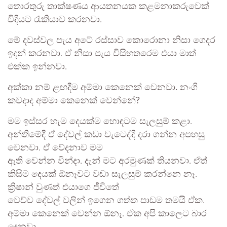
තොරතුරු තාක්ෂණය ආයතනයක කළමනාකරුවෙක්
විදියට රැකියාව කරනවා.
මේ දවස්වල පැය අටේ රස්සාව කොරොනා නිසා ගෙදර
ඉදන් කරනවා. ඒ නිසා පැය විසිහතරෙම එයා මාත්
එක්ක ඉන්නවා.
අක්කා නම් ළඟදීම අම්මා කෙනෙක් වෙනවා. නංගි
කවදාද අම්මා කෙනෙක් වෙන්නේ?
මම ඉස්සර හැම දෙයක්ම හොඳටම සැලසුම් කළා.
අන්තිමේදී ඒ දේවල් කඩා වැටෙද්දි දරා ගන්න අපහසු
වෙනවා. ඒ වේදනාව මම
ඇති වෙන්න වින්දා. දැන් මට අරමුණක් තියනවා. ඒත්
කිසිම දෙයක් ඕනෑවට වඩා සැලසුම් කරන්නෙ නෑ.
ක්‍රිෂාන් වුණත් එයාගෙ ජීවිතේ
වෙච්ච දේවල් වලින් ඉගෙන ගත්ත පාඩම තමයි ඒක.
අම්මා කෙනෙක් වෙන්න ඕනෑ. ඒක අපි කාලෙට බාර
දෙනවා.