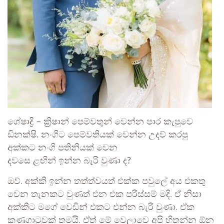
ශේෂාද්‍රි – ක්‍රිෂාන් පෙම්වතුන් වෙන්න පාර කැපුවෙ
ඩිනක්ෂි. නංගිට පෙම්වතියක් වෙන්න උදව් කරපු
අක්කට නංගි පතිනියක් වෙන
දවසෙ ළඟින් ඉන්න බැරි වුණා ද?
ඔව්. අක්කි ඉන්න තත්ත්වයත් එක්ක පවුලේ අය එකතු
වෙන තැනකට වුණත් එන එක පරිස්සම් මදි. ඒ නිසා
අක්කිට මගේ වෙඩින් එකට එන්න බැරි වුණා. ඒක
කණගාටුවක් තමයි. ඒත් මේ වෙලාවෙ අපි හිතන්න ඕන