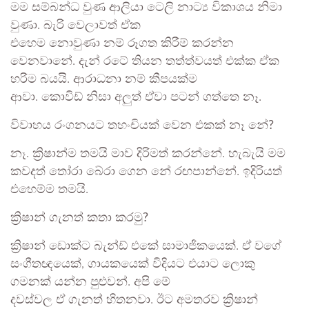
මම සම්බන්ධ වුණ ආලියා ටෙලි නාට්‍ය විකාශය නිමා
වුණා. බැරි වෙලාවත් ඒක
එහෙම නොවුණා නම් රූගත කිරීම් කරන්න
වෙනවානේ. දැන් රටේ තියන තත්ත්වයත් එක්ක ඒක
හරිම බයයි. ආරාධනා නම් කීපයක්ම
ආවා. කොවිඩ් නිසා අලුත් ඒවා පටන් ගත්තෙ නෑ.
විවාහය රංගනයට තහංචියක් වෙන එකක් නෑ නේ?
නෑ. ක්‍රිෂාන්ම තමයි මාව දිරිමත් කරන්නේ. හැබැයි මම
කවදත් තෝරා බේරා ගෙන නේ රඟපාන්නේ. ඉදිරියත්
එහෙම්ම තමයි.
ක්‍රිෂාන් ගැනත් කතා කරමු?
ක්‍රිෂාන් ඩොක්ට බැන්ඩ් එකේ සාමාජිකයෙක්. ඒ වගේ
සංගීතඥයෙක්, ගායකයෙක් විදියට එයාට ලොකු
ගමනක් යන්න පුළුවන්. අපි මේ
දවස්වල ඒ ගැනත් හිතනවා. ඊට අමතරව ක්‍රිෂාන්