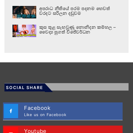
අපරාධ නීතියේ පරම පදනම හෙවත්
වරදට සරිලන දඬුවම
කුස තුළ සැඟවුණු නොනිදන කම්හල –
වෛද්‍ය සුගත් විජේවර්ධන
SOCIAL SHARE
Facebook
Like us on Facebook
Youtube