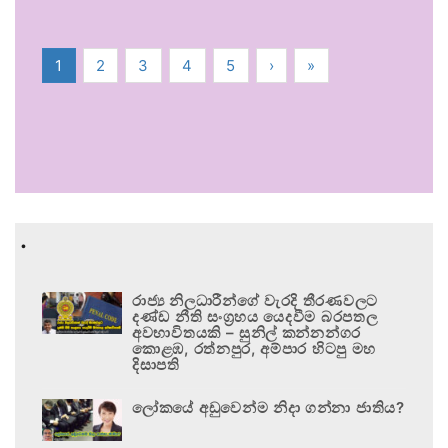
1
2
3
4
5
›
»
.
රාජ්‍ය නිලධාරීන්ගේ වැරදි තීරණවලට
දණ්ඩ නීති සංග්‍රහය යෙදවීම බරපතල
අවභාවිතයකි – සුනිල් කන්නන්ගර
කොළඹ, රත්නපුර, අම්පාර හිටපු මහ
දිසාපති
ලෝකයේ අඩුවෙන්ම නිදා ගන්නා ජාතිය?