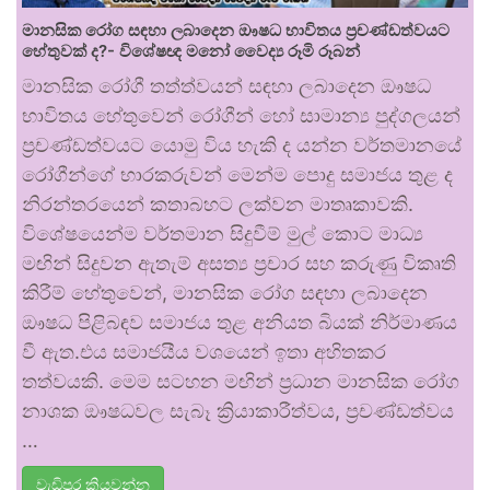
මානසික රෝග සඳහා ලබාදෙන ඖෂධ භාවිතය ප්‍රචණ්ඩත්වයට
හේතුවක් ද?- විශේෂඥ මනෝ වෛද්‍ය රූමි රූබන්
මානසික රෝගී තත්ත්වයන් සඳහා ලබාදෙන ඖෂධ
භාවිතය හේතුවෙන් රෝගීන් හෝ සාමාන්‍ය පුද්ගලයන්
ප්‍රචණ්ඩත්වයට යොමු විය හැකි ද යන්න වර්තමානයේ
රෝගීන්ගේ භාරකරුවන් මෙන්ම පොදු සමාජය තුළ ද
නිරන්තරයෙන් කතාබහට ලක්වන මාතෘකාවකි.
විශේෂයෙන්ම වර්තමාන සිදුවීම් මුල් කොට මාධ්‍ය
මඟින් සිදුවන ඇතැම් අසත්‍ය ප්‍රචාර සහ කරුණු විකෘති
කිරීම් හේතුවෙන්, මානසික රෝග සඳහා ලබාදෙන
ඖෂධ පිළිබඳව සමාජය තුළ අනියත බියක් නිර්මාණය
වී ඇත.එය සමාජයීය වශයෙන් ඉතා අහිතකර
තත්වයකි. මෙම සටහන මඟින් ප්‍රධාන මානසික රෝග
නාශක ඖෂධවල සැබෑ ක්‍රියාකාරීත්වය, ප්‍රචණ්ඩත්වය
…
වැඩිපුර කියවන්න