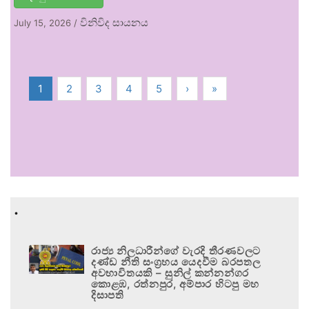
විනිවිද සායනය
July 15, 2026
/
1
2
3
4
5
›
»
.
රාජ්‍ය නිලධාරීන්ගේ වැරදි තීරණවලට
දණ්ඩ නීති සංග්‍රහය යෙදවීම බරපතල
අවභාවිතයකි – සුනිල් කන්නන්ගර
කොළඹ, රත්නපුර, අම්පාර හිටපු මහ
දිසාපති