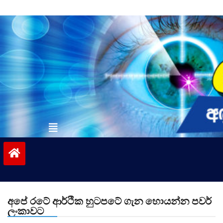
Skip
to
content
vinivida.lk
අපේ රටේ ආර්ථික හුටපටේ ගැන හොයන්න පවර්
ලංකාවට