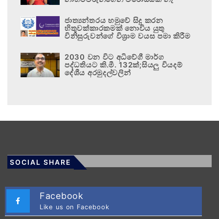
ජාත්‍යන්තරය හමුවේ සිදු කරන
හිතුවක්කාරකමක් නොවිය යුතු
විනිසුරුවන්ගේ විශ්‍රාම වයස පමා කිරීම
2030 වන විට අධිවේගී මාර්ග
පද්ධතියට කි.මී. 132ක්;සියලු වියදම්
දේශීය අරමුදල්වලින්
SOCIAL SHARE
Facebook
Like us on Facebook