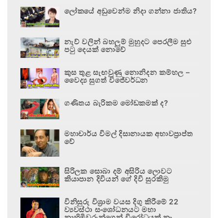
ලෝකයේ අඩුවෙන්ම නිදා ගන්නා ජාතිය?
නැව් වලින් බහලුම් මුහුදට පෙරලීම සුළු
පටු දෙයක් නොවේ
කුස තුළ සැඟවුණු නොනිදන කම්හල –
වෛද්‍ය සුගත් විජේවර්ධන
ගණිතය බැරිකම මෝඩකමක් ද?
මහාචාර්ය විමල් දිසානායක අභාවප්‍රාප්ත
වේ
සිරිලක සොබා දම් අසිරිය ලොවට
කියාපාන දිවියන් ගේ දිවි සුරකිමු
විනිසුරු විශ්‍රාම වයස දිගු කිරීමේ 22
ව්‍යවස්ථා සංශෝධනයට මහා
නාහිමිවරුන්ගෙන් විරෝධයක් නෑ