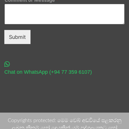
Submit
Chat on WhatsApp (+94 77 359 6107)
Copyrights protected: මෙම වෙබ් අඩවියේ පළකරනු
ලබන කිනම් හෝ දෙයකින් යම් පුද්ගලයකුට හෝ