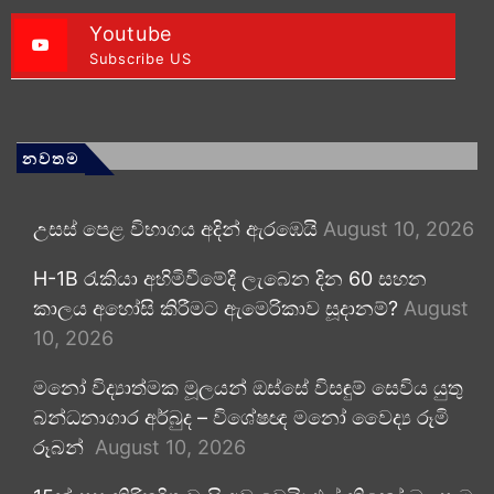
Youtube
Subscribe US
නවතම
උසස් පෙළ විභාගය අදින් ඇරඹෙයි
August 10, 2026
H-1B රැකියා අහිමිවීමේදී ලැබෙන දින 60 සහන
කාලය අහෝසි කිරීමට ඇමෙරිකාව සූදානම්?
August
10, 2026
මනෝ විද්‍යාත්මක මූලයන් ඔස්සේ විසඳුම් සෙවිය යුතු
බන්ධනාගාර අර්බුද – විශේෂඥ මනෝ වෛද්‍ය රූමි
රූබන්
August 10, 2026