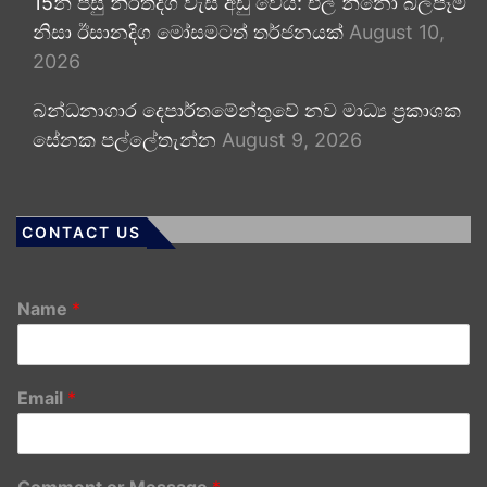
15න් පසු නිරිතදිග වැසි අඩු වෙයි: එල් නිනෝ බලපෑම
නිසා ඊසානදිග මෝසමටත් තර්ජනයක්
August 10,
2026
බන්ධනාගාර දෙපාර්තමේන්තුවේ නව මාධ්‍ය ප්‍රකාශක
සේනක පල්ලේතැන්න
August 9, 2026
CONTACT US
Name
*
Email
*
Comment or Message
*