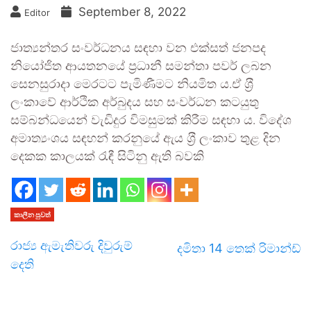
September 8, 2022
Editor
ජාත්‍යන්තර සංවර්ධනය සඳහා වන එක්සත් ජනපද
නියෝජිත ආයතනයේ ප‍්‍රධානී සමන්තා පවර් ලබන
සෙනසුරාදා මෙරටට පැමිණීමට නියමිත ය.ඒ ශ‍්‍රී
ලංකාවේ ආර්ථික අර්බුදය සහ සංවර්ධන කටයුතු
සම්බන්ධයෙන් වැඩිදුර විමසුමක් කිරීම සඳහා ය. විදේශ
අමාත්‍යංශය සඳහන් කරනුයේ ඇය ශ‍්‍රී ලංකාව තුළ දින
දෙකක කාලයක් රැඳී සිටිනු ඇති බවකි
කාලීන පුවත්
රාජ්‍ය ඇමැතිවරු දිවුරුම්
දමිතා 14 තෙක් රිමාන්ඩ්
දෙති