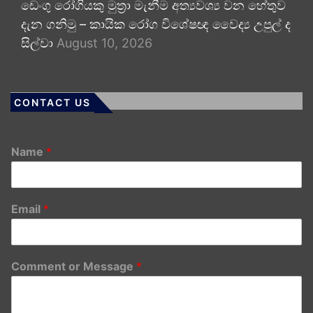
ඩෙංගු රෝගියකු ⁣මුත්‍රා මැනීම අත්‍යවශ්‍ය වන හේතුව
දැන ගනිමු – කායික රෝග විශේෂඥ වෛද්‍ය උපුල් ද
සිල්වා
August 10, 2026
CONTACT US
Name
*
Email
*
Comment or Message
*