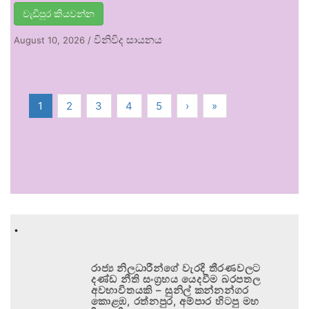
වැඩිපුර කියවන්න
විනිවිද සායනය
August 10, 2026
/
1
2
3
4
5
›
»
.
රාජ්‍ය නිලධාරීන්ගේ වැරදි තීරණවලට
දණ්ඩ නීති සංග්‍රහය යෙදවීම බරපතල
අවභාවිතයකි – සුනිල් කන්නන්ගර
කොළඹ, රත්නපුර, අම්පාර හිටපු මහ