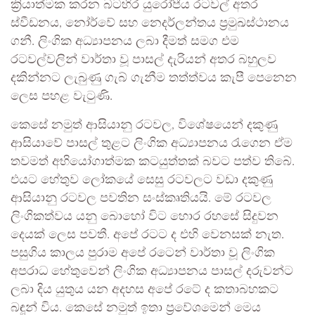
ක්‍රියාත්මක කරන බටහිර යුරෝපීය රටවල් අතර
ස්වීඩනය, නෝර්වේ සහ නෙදර්ලන්තය ප්‍රමුඛස්ථානය
ගනී. ලිංගික අධ්‍යාපනය ලබා දීමත් සමග එම
රටවල්වලින් වාර්තා වූ පාසල් දැරියන් අතර බහුලව
දකින්නට ලැබුණු ගැබ් ගැනීම තත්ත්වය කැපී පෙනෙන
ලෙස පහළ වැටුණි.
කෙසේ නමුත් ආසියානු රටවල, විශේෂයෙන් දකුණු
ආසියාවේ පාසල් තුළට ලිංගික අධ්‍යාපනය රැගෙන ඒම
තවමත් අභියෝගාත්මක කටයුත්තක් බවට පත්ව තිබේ.
එයට හේතුව ලෝකයේ සෙසු රටවලට වඩා දකුණු
ආසියානු රටවල පවතින සංස්කෘතියයි. මේ රටවල
ලිංගිකත්වය යනු බොහෝ විට හොර රහසේ සිදුවන
දෙයක් ලෙස පවතී. අපේ රටට ද එහි වෙනසක් නැත.
පසුගිය කාලය පුරාම අපේ රටෙන් වාර්තා වූ ලිංගික
අපරාධ හේතුවෙන් ලිංගික අධ්‍යාපනය පාසල් දරුවන්ට
ලබා දිය යුතුය යන අදහස අපේ රටේ ද කතාබහකට
බඳූන් විය. කෙසේ නමුත් ඉතා ප්‍රවේශමෙන් මෙය