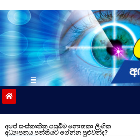
Skip
to
content
vinivida.lk
අපේ සංස්කෘතික පසුබිම නොතකා ලිංගික
අධ්‍යාපනය පන්තියට ගේන්න පුළුවන්ද?