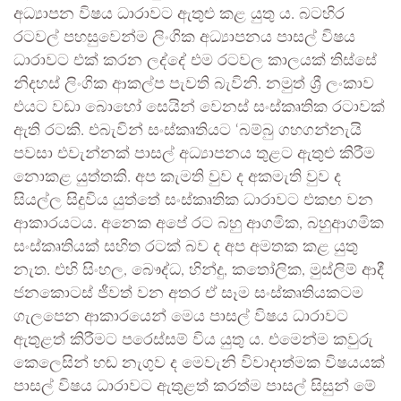
අධ්‍යාපන විෂය ධාරාවට ඇතුළු කළ යුතු ය. බටහිර
රටවල් පහසුවෙන්ම ලිංගික අධ්‍යාපනය පාසල් විෂය
ධාරාවට එක් කරන ලද්දේ එම රටවල කාලයක් තිස්සේ
නිදහස් ලිංගික ආකල්ප පැවති බැවිනි. නමුත් ශ්‍රී ලංකාව
එයට වඩා බොහෝ සෙයින් වෙනස් සංස්කෘතික රටාවක්
ඇති රටකි. එබැවින් සංස්කෘතියට ‘බම්බු ගහගන්නැයි
පවසා එවැන්නක් පාසල් අධ්‍යාපනය තුළට ඇතුළු කිරීම
නොකළ යුත්තකි. අප කැමති වුව ද අකමැති වුව ද
සියල්ල සිදුවිය යුත්තේ සංස්කෘතික ධාරාවට එකඟ වන
ආකාරයටය. අනෙක අපේ රට බහු ආගමික, බහුආගමික
සංස්කෘතියක් සහිත රටක් බව ද අප අමතක කළ යුතු
නැත. එහි සිංහල, බෞද්ධ, හින්දු, කතෝලික, මුස්ලිම් ආදී
ජනකොටස් ජීවත් වන අතර ඒ සෑම සංස්කෘතියකටම
ගැලපෙන ආකාරයෙන් මෙය පාසල් විෂය ධාරාවට
ඇතුළත් කිරීමට පරෙස්සම් විය යුතු ය. එමෙන්ම කවුරු
කෙලෙසින් හඬ නැගුව ද මෙවැනි විවාදාත්මක විෂයයක්
පාසල් විෂය ධාරාවට ඇතුළත් කරත්ම පාසල් සිසුන් මේ