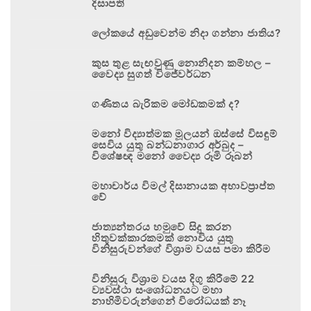
දිසාපති
ලෝකයේ අඩුවෙන්ම නිදා ගන්නා ජාතිය?
කුස තුළ සැඟවුණු නොනිදන කම්හල –
වෛද්‍ය සුගත් විජේවර්ධන
ගණිතය බැරිකම මෝඩකමක් ද?
මනෝ විද්‍යාත්මක මූලයන් ඔස්සේ විසඳුම්
සෙවිය යුතු බන්ධනාගාර අර්බුද –
විශේෂඥ මනෝ වෛද්‍ය රූමි රූබන්
මහාචාර්ය විමල් දිසානායක අභාවප්‍රාප්ත
වේ
ජාත්‍යන්තරය හමුවේ සිදු කරන
හිතුවක්කාරකමක් නොවිය යුතු
විනිසුරුවන්ගේ විශ්‍රාම වයස පමා කිරීම
විනිසුරු විශ්‍රාම වයස දිගු කිරීමේ 22
ව්‍යවස්ථා සංශෝධනයට මහා
නාහිමිවරුන්ගෙන් විරෝධයක් නෑ