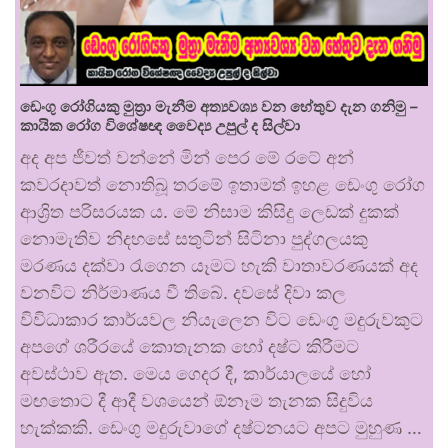
ඩෙංගු රෝගියකු ⁣මුත්‍රා මැනීම අත්‍යවශ්‍ය වන හේතුව දැන ගනිමු –
කායික රෝග විශේෂඥ වෛද්‍ය උපුල් ද සිල්වා
අද අප ජීවත් වන්නේ මින් පෙර මේ රටේ අන්
කවරදාවත් නොතිබූ තරමේ ඉතාමත් ඉහළ ඩෙංගු රෝග
ආශ්‍රිත පරිසරයක ය. මේ නිසාම කිසිදු ලෙඩක් දුකක්
නොමැතිව නිදහසේ සතුටින් සිටිනා පුද්ගලයකු
මරණය දක්වා රැගෙන යෑමට හැකි වාතාවරණයක් අද
වනවිට නිර්මාණය වී තිබේ. දවසේ දිවා කල
විවිධාකාර කාර්යවල නියැලෙන විට ඩෙංගු මදුරුවකුට
අපගේ ශරීරයේ කොතැනක හෝ දෂ්ට කිරීමට
අවස්ථාව ඇත. මෙය ගෙදර දී, කාර්යාලයේ හෝ
මඟතොට දී ආදී වශයෙන් ඕනෑම තැනක සිදුවිය
හැක්කකි. ඩෙංගු මදුරුවාගේ දෂ්ටනයට අපට මුහුණ …