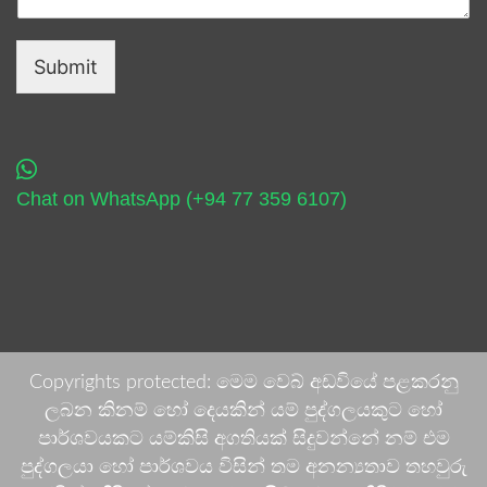
Submit
Chat on WhatsApp (+94 77 359 6107)
Copyrights protected: මෙම වෙබ් අඩවියේ පළකරනු
ලබන කිනම් හෝ දෙයකින් යම් පුද්ගලයකුට හෝ
පාර්ශවයකට යම්කිසි අගතියක් සිදුවන්නේ නම් එම
පුද්ගලයා හෝ පාර්ශවය විසින් තම අනන්‍යතාව තහවුරු