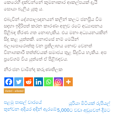
කෙරෙහි දක්වන්නේ කුමනාකාර ආකල්පයක් දැයි
සොයා බැලිය යුතු ය.
එබැවින් දේශපාලඥනයන් කලින් කලට ජනප්‍රිය වීම
සඳහා ඉදිරිපත් කරන කාරණා අනුව රටේ අධ්‍යාපනය
පිළිබඳ තීරණ ගත නොහැකිය. එය මනා අධ්‍යයනයකින්
සිදු කළ යුත්තකි. නොඑසේ නම් මෙයින්
බලාපොරොත්තු වන ප්‍රතිලාභය නොව වෙනත්
විනාශකාරී තත්ත්වයක් සමාජය තුළ සිදුවිය හැකිය. අප
ප්‍රවේශම් විය යුත්තේ ඒ පිළිබඳවය.
නිරංජන චාමින්ද කරුණාතිලක
එතෙර - මෙතෙර
පළමු පාසල් වාරයේ
යූරියා මිටියක් රුපියල්
තුන්වන අදියර අදින් ඇරඹේ
5,000ට වඩා අඩුවෙන් දීමට