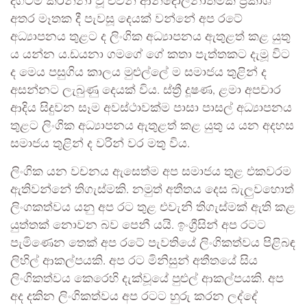
දිගටම කරන්නා වූ එවන් ආන්දෝලනාත්මක ප්‍රකාශ
අතර මෑතක දී පැවසූ දෙයක් වන්නේ අප රටේ
අධ්‍යාපනය තුළට ද ලිංගික අධ්‍යාපනය ඇතුළත් කළ යුතු
ය යන්න ය.ඩයනා ගමගේ ගේ කතා පැත්තකට දැමූ විට
ද මෙය පසුගිය කාලය මුළුල්ලේ ම සමාජය තුළින් ද
අසන්නට ලැබුණු දෙයක් විය. ස්ත්‍රී දූෂණ, ළමා අපචාර
ආදිය සිදුවන සෑම අවස්ථාවක්ම පාසා පාසල් අධ්‍යාපනය
තුළට ලිංගික අධ්‍යාපනය ඇතුළත් කළ යුතු ය යන අදහස
සමාජය තුළින් ද වරින් වර මතු විය.
ලිංගික යන වචනය ඇසෙත්ම අප සමාජය තුළ එකවරම
ඇතිවන්නේ තිගැස්මකි. නමුත් අතීතය දෙස බැලුවහොත්
ලිංගකත්වය යනු අප රට තුළ එවැනි තිගැස්මක් ඇති කළ
යුත්තක් නොවන බව පෙනී යයි. ඉංග්‍රීසින් අප රටට
පැමිණෙන තෙක් අප රටේ පැවතියේ ලිංගිකත්වය පිළිබඳ
ලිහිල් ආකල්පයකි. අප රට මිනිසුන් අතීතයේ සිය
ලිංගිකත්වය කෙරෙහි දැක්වූයේ පුළුල් ආකල්පයකි. අප
අද දකින ලිංගිකත්වය අප රටට හුරු කරන ලද්දේ