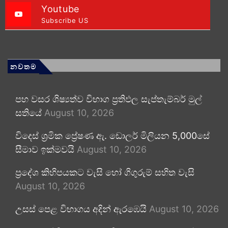
Youtube
Subscribe US
නවතම
පහ වසර ශිෂ්‍යත්ව විභාග ප්‍රතිඵල සැප්තැම්බර් මුල්
සතියේ
August 10, 2026
විදෙස් ශ්‍රමික ප්‍රේෂණ ඇ. ඩොලර් මිලියන 5,000සේ
සීමාව ඉක්මවයි
August 10, 2026
ප්‍රදේශ කිහිපයකට වැසි හෝ ගිගුරුම් සහිත වැසි
August 10, 2026
උසස් පෙළ විභාගය අදින් ඇරඹෙයි
August 10, 2026