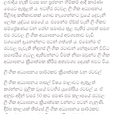
ලබාදිය හැකි වයස සහ ප්‍රජනන හිමිකම් ආදී කාරණා
මෙයට ඇතුළත් ය. බටහිර රටවල ලිංගික අධ්‍යාපනය
පිළිබඳ කතිකාවතක් ගොඩ නැගෙන්නට වූයේ දෙවැනි
ලෝක යුද්ධය සමයේ ය. එමෙන්ම ඒඩ්ස් වැනි ලිංගිකව
සම්ප්‍රේෂණය වන රෝග සමාජය තුළ පැතිර යාමත් සමග
එම රටවල ලිංගික අධ්‍යාපනයේ අවශ්‍යතාව වැඩි
වශයෙන් දැනෙන්නට පටන් ගත්තේ ය. එමෙන්ම ඒ
රටවල පැවැති නිදහස් ලිංගික රටාවන් හේතුවෙන් විවිධ
සමාජයීය ගැටලු ඇතිවන්නට වීමත් නිසා ඔවුන්ට ලිංගික
අධ්‍යාපනය ක්‍රියාත්මක කිරීම අත්‍යවශ්‍ය දෙයක් බවට විය.
ලිංගික අධ්‍යාපනය සාර්ථකව ක්‍රියාත්මක වන රටවල්
ලිංගික අධ්‍යාපනය පාසල් විෂය මාලාවට ඇතුළත්
කරන්නට මුලික වූයේ වටහිර යුරෝපීය රටවල් ය. ඒ
අනුව අදින් වසර 50 කට පමණ එම කලාපයේ රටවල
ලිංගික අධ්‍යාපනය ක්‍රියාත්මක වන්නට පටන් ගැනුණි.
දීර්ඝ කාලයක් තිස්සේ ලිංගික අධ්‍යාපනය සාර්ථකව