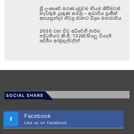
ශ්‍රී ලංකාවේ මරණ දඬුවම නියම කිරීමටත්
නැවතුම් ළකුණ තබමු – ආචාර්ය ප්‍රණීත්
අභයසුන්දර හිටපු මානව විද්‍යා මහාචාර්ය
2030 වන විට අධිවේගී මාර්ග
පද්ධතියට කි.මී. 132ක්;සියලු වියදම්
දේශීය අරමුදල්වලින්
SOCIAL SHARE
Facebook
Like us on Facebook