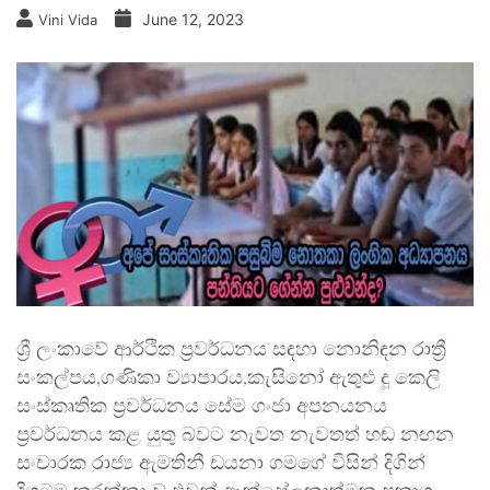
June 12, 2023
Vini Vida
ශ්‍රී ලංකාවේ ආර්ථික ප්‍රවර්ධනය සඳහා නොනිඳන රාත්‍රී
සංකල්පය,ගණිකා ව්‍යාපාරය,කැසිනෝ ඇතුළු දූ කෙලි
සංස්කෘතික ප්‍රවර්ධනය සේම ගංජා අපනයනය
ප්‍රවර්ධනය කළ යුතු බවට නැවත නැවතත් හඬ නඟන
සංචාරක රාජ්‍ය ඇමතිනී ඩයනා ගමගේ විසින් දිගින්