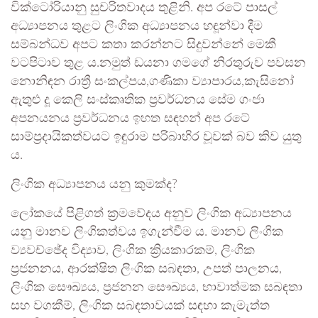
වික්ටෝරියානු සුචරිතවාදය තුළිනි. අප රටේ පාසල්
අධ්‍යාපනය තුළට ලිංගික අධ්‍යාපනය හඳූන්වා දීම
සම්බන්ධව අපට කතා කරන්නට සිදුවන්නේ මෙකී
වටපිටාව තුළ ය.නමුත් ඩයනා ගමගේ නිරතුරුව පවසන
නොනිඳන රාත්‍රී සංකල්පය,ගණිකා ව්‍යාපාරය,කැසිනෝ
ඇතුළු දූ කෙලි සංස්කෘතික ප්‍රවර්ධනය සේම ගංජා
අපනයනය ප්‍රවර්ධනය ඉහත සඳහන් අප රටේ
සාම්ප්‍රදායිකත්වයට ඉඳුරාම පරිබාහිර වූවක් බව කිව යුතු
ය.
ලිංගික අධ්‍යාපනය යනු කුමක්ද?
ලෝකයේ පිළිගත් ක්‍රමවේදය අනුව ලිංගික අධ්‍යාපනය
යනු මානව ලිංගිකත්වය ඉගැන්වීම ය. මානව ලිංගික
ව්‍යවච්ඡේද විද්‍යාව, ලිංගික ක්‍රියකාරකම්, ලිංගික
ප්‍රජනනය, ආරක්ෂිත ලිංගික සබඳතා, උපත් පාලනය,
ලිංගික සෞඛ්‍යය, ප්‍රජනන සෞඛ්‍යය, භාවාත්මක සබඳතා
සහ වගකීම්, ලිංගික සබඳතාවයක් සඳහා කැමැත්ත