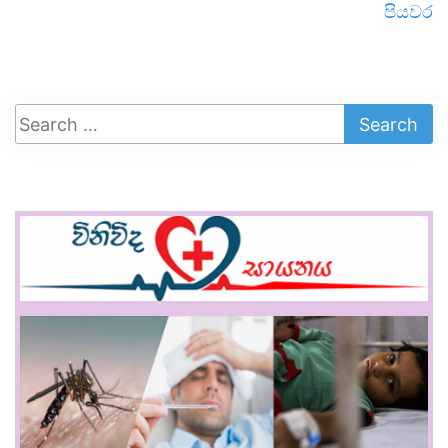
පියවර