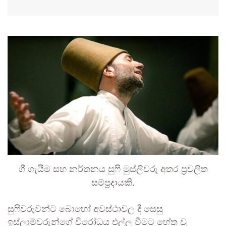
ගී ගැයීම සහ නර්තනය සුෆි මුස්ලිවරු අතර ප්‍රචලිත
සම්ප්‍රදායකි.
සුෆිවරුවන්ට බොහෝ අවස්ථාවල දී සෙසු
ඉස්ලාම්වරුන්ගේ විරෝධය එල්ල වීමට හේතු වූ