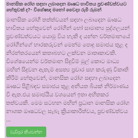
මානසික රෝග සඳහා ලබාදෙන ඖෂධ භාවිතය ප්‍රචණ්ඩත්වයට
හේතුවක් ද?- විශේෂඥ මනෝ වෛද්‍ය රූමි රූබන්
මානසික රෝගී තත්ත්වයන් සඳහා ලබාදෙන ඖෂධ
භාවිතය හේතුවෙන් රෝගීන් හෝ සාමාන්‍ය පුද්ගලයන්
ප්‍රචණ්ඩත්වයට යොමු විය හැකි ද යන්න වර්තමානයේ
රෝගීන්ගේ භාරකරුවන් මෙන්ම පොදු සමාජය තුළ ද
නිරන්තරයෙන් කතාබහට ලක්වන මාතෘකාවකි.
විශේෂයෙන්ම වර්තමාන සිදුවීම් මුල් කොට මාධ්‍ය
මඟින් සිදුවන ඇතැම් අසත්‍ය ප්‍රචාර සහ කරුණු විකෘති
කිරීම් හේතුවෙන්, මානසික රෝග සඳහා ලබාදෙන
ඖෂධ පිළිබඳව සමාජය තුළ අනියත බියක් නිර්මාණය
වී ඇත.එය සමාජයීය වශයෙන් ඉතා අහිතකර
තත්වයකි. මෙම සටහන මඟින් ප්‍රධාන මානසික රෝග
නාශක ඖෂධවල සැබෑ ක්‍රියාකාරීත්වය, ප්‍රචණ්ඩත්වය
…
වැඩිපුර කියවන්න