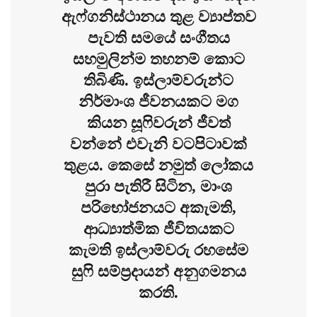
ඇෆ්ගනිස්ථානය තුළ ව්‍යාප්තව
පැවති සමයේ සංගීතය
සහමුලින්ම තහනම් කොට
තිබිණි. ඉස්ලාම්වරුන්ට
නිර්මාංශ ජීවනයකට මග
කියන සූෆිවරුන් ජීවත්
වන්නේ එවැනි වටපිටාවක්
තුළය. කෙසේ නමුත් ලෝකය
පුරා පැතිරී සිටින, මාංශ
පරිභෝජනයට අකැමති,
ආධ්‍යාත්මික ජීවිතයකට
කැමති ඉස්ලාම්වරු රහසේම
සුෆි සම්ප්‍රදායන් අනුගමනය
කරති.