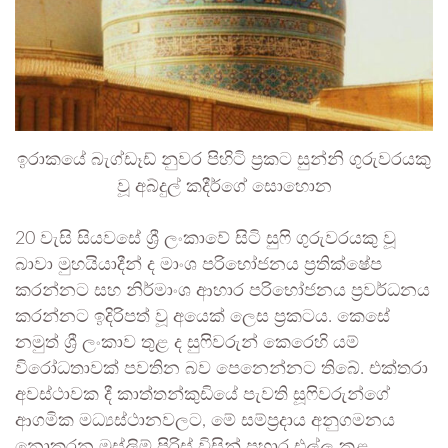
ඉරාකයේ බැග්ඩෑඩ් නුවර පිහිටි ප්‍රකට සුන්නි ගුරුවරයකු
වූ අබ්දුල් කදීර්ගේ සොහොන
20 වැසි සියවසේ ශ්‍රී ලංකාවේ සිටි සුෆි ගුරුවරයකු වූ
බාවා මුහයියාදීන් ද මාංශ පරිභෝජනය ප්‍රතික්ෂේප
කරන්නට සහ නිර්මාංශ ආහාර පරිභෝජනය ප්‍රවර්ධනය
කරන්නට ඉදිරිපත් වූ අයෙක් ලෙස ප්‍රකටය. කෙසේ
නමුත් ශ්‍රී ලංකාව තුළ ද සුෆිවරුන් කෙරෙහි යම්
විරෝධතාවක් පවතින බව පෙනෙන්නට තිබේ. එක්තරා
අවස්ථාවක දී කාත්තන්කුඩියේ පැවති සූෆිවරුන්ගේ
ආගමික මධ්‍යස්ථානවලට, මේ සම්ප්‍රදාය අනුගමනය
නොකරන මුස්ලිම් පිරිස් විසින් ප්‍රහාර එල්ල කළ