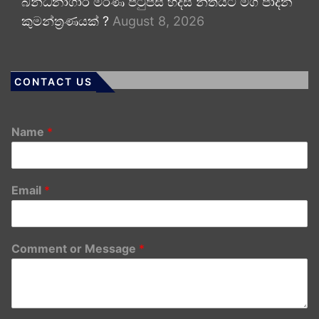
බන්ධනාගාර මරණ පිටුපස හදිසි නීතියට මග පාදන
කුමන්ත්‍රණයක් ?
August 8, 2026
CONTACT US
Name
*
Email
*
Comment or Message
*