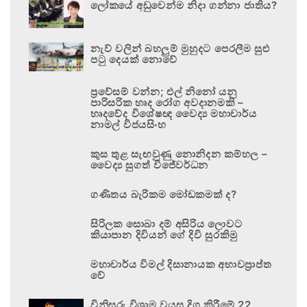
ලෝකයේ අඩුවෙන්ම නිදා ගන්නා ජාතිය?
නැව් වලින් බහලුම් මුහුදට පෙරලීම සුළු
පටු දෙයක් නොවේ
ප්‍රවේසම් වන්න; එල් නිනෝ යනු
පාරිසරික හෘද රෝග අවදානමකි –
හෘදවේද විශේෂඥ වෛද්‍ය මහාචාර්ය
නාමල් විජයසිංහ
කුස තුළ සැඟවුණු නොනිදන කම්හල –
වෛද්‍ය සුගත් විජේවර්ධන
ගණිතය බැරිකම මෝඩකමක් ද?
සිරිලක සොබා දම් අසිරිය ලොවට
කියාපාන දිවියන් ගේ දිවි සුරකිමු
මහාචාර්ය විමල් දිසානායක අභාවප්‍රාප්ත
වේ
විනිසුරු විශ්‍රාම වයස දිගු කිරීමේ 22