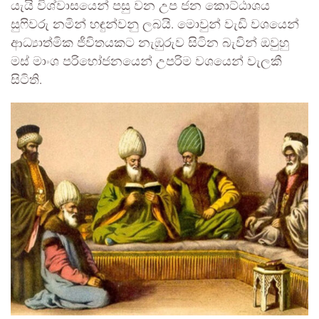
යැයි විශ්වාසයෙන් පසු වන උප ජන කොට්ඨාශය
සුෆිවරු නමින් හඳුන්වනු ලබයි. මොවුන් වැඩි වශයෙන්
ආධ්‍යාත්මික ජීවිතයකට නැඹුරුව සිටින බැවින් ඔවුහු
මස් මාංශ පරිභෝජනයෙන් උපරිම වශයෙන් වැලකී
සිටිති.