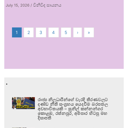
විනිවිද සායනය
July 15, 2026
/
1
2
3
4
5
›
»
.
රාජ්‍ය නිලධාරීන්ගේ වැරදි තීරණවලට
දණ්ඩ නීති සංග්‍රහය යෙදවීම බරපතල
අවභාවිතයකි – සුනිල් කන්නන්ගර
කොළඹ, රත්නපුර, අම්පාර හිටපු මහ
දිසාපති