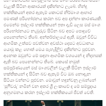
ජන කොට්ඨාශ සහමුලින්ම මස් මාංශ පරිභෝජනයෙන්
වැළකී සිටින ආකාරයත් දකින්නට ලැබේ. හින්දු
භක්තිකයන් අතර ඇතැම් කොටස් නිර්මාංශ ආහාර
පමණක් පරිභෝජනය කරන බව අප දන්නා කාරණයකි.
එමෙන්ම ඉස්ලාම් භක්තිකයන් ඉතා දැඩි ලෙස මස් මාංශ
පරිභෝජනයට නැඹුරුව සිටින බව අපට පොදුවේ
පෙනෙන්නට තිබේ. අන්තර්ජාලයේ ඇති, ඔවුන් විවිධ
ආගමික උත්සව පවත්වන අවස්ථා දෙසට අවධානය
යොමු කළ හොත් මෙය පැහැදිලිව දකින්නට පුළුවන.
අනෙක ඔවුන්ට මේ සඳහා ආගමික වශයෙන් ද නිදහසක්
ඇති බව පෙනෙන්නට තිබේ. කෙසේ නමුත්
සම්පූර්ණයෙන් මස් මාංශවලින් වැලකී සිටින ඉස්ලාම්
භක්තිකයන් ද සිටින බව ඇතැම් විට ඔබ නොදැන
සිටියා වන්නට පුළුවන. මොවුන් හඳුන්වනු ලබන්නේ
‘සුෆිවරු’ නමින් වන අතර ශ්‍රී ලංකාවේ ද මේ සම්ප්‍රදාය
අනුගමනය කරන ඉස්ලාම් භක්තිකයෝ ජීවත් වෙති.