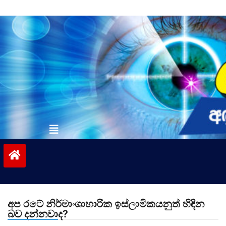
Skip
to
content
vinivida.lk
අප රටේ නිර්මාංශාහාරික ඉස්ලාමිකයනුත් හිඳින
බව දන්නවාද?