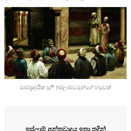
සාම්ප්‍රදායික සුෆි ඉස්ලාම්වරුන්ගේ හමුවක්
ඉස්ලාම් අන්තවාදය ඉතා තදින්