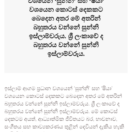
වශයෙන් ‘සුන්නි’ සහ ‘ෂියා’
වශයෙන කොටස් දෙකකට
බෙදෙන අතර මේ අතරින්
බහුතරය වන්නේ සුන්නි
ඉස්ලාම්වරුය. ශ්‍රී ලංකාවේ ද
බහුතරය වන්නේ සුන්නි
ඉස්ලාම්වරුය.
ඉස්ලාම් ආගම ප්‍රධාන වශයෙන් ‘සුන්නි’ සහ ‘ෂියා’
වශයෙන කොටස් දෙකකට බෙදෙන අතර මේ අතරින්
බහුතරය වන්නේ සුන්නි ඉස්ලාම්වරුය. ශ්‍රී ලංකාවේ ද
බහුතරය වන්නේ සුන්නි ඉස්ලාම්වරුය. මේ කොටස්
දෙකටම අයත්, ආධ්‍යාත්මික ජීවිතයට බර, භාවනාව,
සංගීතය සහ කාව්‍යකරණය තුළින් දෙවියන් දැකිය හැකි