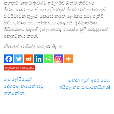
තහනම් කොට තිබිණි. ඉස්ලාම්වරුන්ට නිර්මාංශ
ජීවනයකට මග කියන සූෆිවරුන් ජීවත් වන්නේ එවැනි
වටපිටාවක් තුළය. කෙසේ නමුත් ලෝකය පුරා පැතිරී
සිටින, මාංශ පරිභෝජනයට අකැමති, ආධ්‍යාත්මික
ජීවිතයකට කැමති ඉස්ලාම්වරු රහසේම සුෆි සම්ප්‍රදායන්
අනුගමනය කරති.
නිරංජන් චාමින්ද කරුණාතිලක
සතුන්ටත් හිමි අපේ ලෝකය
මම ලේසියෙන්
ඔන්න දැන් අපේ රටට
දේශපාලනයෙන් සමු
අයිස්ලන්ත සංචාරකයිනුත්!
ගන්නේ නෑ