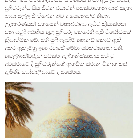
කරති. මේ මතභේදාත්මක තත්ත්වය නිසා ඇතැම් රටවල
සුෆිවරුන්ට සිය ජීවන රටාවන් පවත්වාගෙන යාම සඳහා
බාධා එල්ල වී තිබෙන බව ද පෙනෙන්ට තිබේ.
උදාහරණයක් වශයෙන් වහාබ්වාදය දැඩිව ක්‍රියාත්මක
වන සවුදි අරාබිය තුළ සුෆිවරු කෙරෙහි දැඩි විරෝධයක්
ක්‍රියාත්මක වේ. එහි සුෆි ඇදහීම් තහනම් කොට ඇති
අතර ඇතැම්හු ඉතා රහසේ මේවා පවත්වාගෙන යති.
තලේබාන්වරුන් යටතට ඇෆ්ගනිස්තානය පත් වූ
අවස්ථාවේ දී සුෆිවරුන්ගේ ආගමික ස්ථාන විනාශ කර
දැමිණි. සෝමාලියාවේ ද එසේමය.