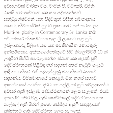
අවස්ථාවක් වාර්තා විය. මාර්ක් පී. විටාකර්, ඩරිනි
රාජසිංහම්-සේනානයක සහ පද්මනේසන්
සන්මුගේෂ්වරන් යන විිද්වතුන් විසින් සම්පාදනය
කොට, නිව්යෝර්ක් නුවර ප්‍රකාශයට පත් කරන ලද
Multi-religiosity in Contemporary Sri Lanka නම්
පර්යේෂණ නිබන්ධනය තුළ ශ්‍රී ලංකාව තුළ සුෆි
ඉස්ලාම්වරු පිළිබඳ යම් යම් ඓතිහාසික තොරතුරු
අන්තර්ගතය. අක්කරෛපත්තුවේ සිට කිලෝමීටර් 10 ක්
උතුරින් පිහිටි වෙරළාසන්න ස්ථානයක පැවති සුෆි
දේවස්ථානයක් පිළිබඳ එහි සඳහන් අතර නැටුම් ගැයුම්
ආදී අංග නිතර එහි පැවැත්වුණු බව නිබන්ධනයේ
සඳහන්ය. වර්තමානයේ කොළඹ මහ නගර සභාව
ආසන්නයේ පවතින දවටගහ පල්ලියේ සුෆි සම්ප්‍රදායන්ට
අවසර ඇති ඉස්ලාම් දේවස්ථානයක් ලෙස සැලකේ. එයට
අමතරව බේරුවල ඇති කෙචිමාලේ දේවස්ථානය සහ
ගාල්ලේ ඇති මීරන් ජුම්මා මස්ජිදය ද සුෆි සම්ප්‍රදායන්
දකින්නට ඇති දේවස්ථාන ලෙස සැලකේ.