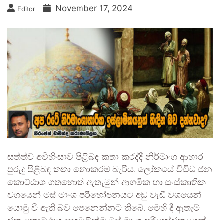
November 17, 2024
Editor
සත්ත්ව අවිහිංසාව පිළිබඳ කතා කරද්දී නිර්මාංශ ආහාර
පුරුදු පිළිබඳ කතා නොකරම බැරිය. ලෝකයේ විවිධ ජන
කොට්ඨාශ ගතහොත් ඇතැමුන් ආගමික හා සංස්කෘතික
වශයෙන් මස් මාංශ පරිභෝජනයට අඩු වැඩි වශයෙන්
යොමු වී ඇති බව පෙනෙන්නට තිබේ. මෙහි දී ඇතැම්