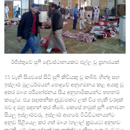
ඊජිප්තුවේ සුෆි දේවස්ථානයකට එල්ල වූ ප්‍රහාරයක්
15 වැනි සියවසේ සිටි සුෆි කිවියකු වූ කබීර්, හින්දු සහ
ඉස්ලාම් මූලධර්මයන් පොදුවේ අනුගමනය කළ අයකු වූ
අතර මාංශ පරිභෝජනය සිය අනුගාමිකයන්ට තහනම්
කළේය. එය සදාතනික දඬුවමකට ලක් විය හැකි වරදක්
බව ද ඔහු සඳහන් කර තිබේ. කෙසේ නමුත් සුෆි නොවන
සියලු ඉස්ලාම්වරු, ඉස්ලාම් ආගමේ විධිවිධානයන්ට
අනුව පිළියෙල කර ගත් මාංශ (හලාල් ක්‍රමයට) අනුභව