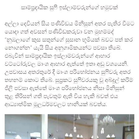
සාම්ප්‍රදායික සුෆි ඉස්ලාම්වරුන්ගේ හමුවක්
අල්ලා දෙවියන් සිය පණිවිඩය මිනිසුන් අතර පැතිර වීමට
යොදා ගත් අවසන් පණිවිඩකරුවා වන මුහම්මද්
“නුඹලාගේ කුස සතුන්ගේ සුසාන භූමියක් බවට පත් කර
නොගන්න” යැයි සිය අනුගාමිකයන්ට පවසා තිබේ.
එබැවින් සාම්ප්‍රදායික ඉස්ලාම්වරුන්ගේ ආහාර
වට්ටෝරුවල මාංශ ආහාර ඇත්තේ ඉතා අඩු වශයෙනි.
උපවාසය අතරතුරේ දී මාංශ පරිභෝජනය සුෆිවරු අතර
තහනම් කොට තිබේ. සුප්‍රකට සුෆිවරයකු වූ අබ්දුල් කරිම්
ජිලි පවසා ඇත්තේ මාංශ පරිභෝජනය නිසා මිනිසුන්
තුළ තිරිසන් ගති පැවතුම් ඇති විය හැකි බවත් එය
ආධ්‍යාත්මික මූලධර්මවලට හානියක් බවත්ය.