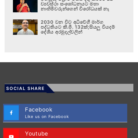
ව්‍යවස්ථා සංශෝධනයට මහා
නාහිමිවරුන්ගෙන් විරෝධයක් නෑ
2030 වන විට අධිවේගී මාර්ග
පද්ධතියට කි.මී. 132ක්;සියලු වියදම්
දේශීය අරමුදල්වලින්
SOCIAL SHARE
Facebook
Like us on Facebook
Youtube