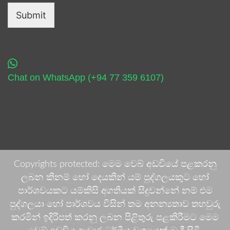
Submit
Chat on WhatsApp (+94 77 359 6107)
Copyrights protected: මෙම වෙබ් අඩවියේ පළකරනු
ලබන කිනම් හෝ දෙයකින් යම් පුද්ගලයකුට හෝ
පාර්ශවයකට යම්කිසි අගතියක් සිදුවන්නේ නම් එම
පුද්ගලයා හෝ පාර්ශවය විසින් තම අනන්‍යතාව තහවුරු
කරමින් ඉදිරිපත් කරනු ලබන පිළිතුරු පළකිරීමට මෙම