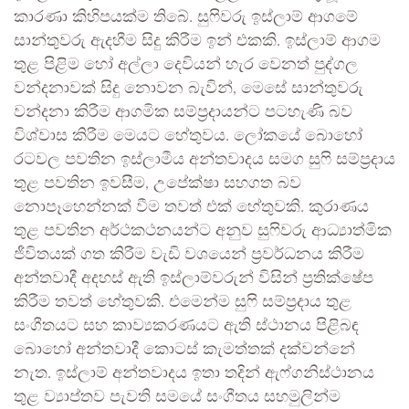
කාරණා කිහිපයක්ම තිබේ. සුෆිවරු ඉස්ලාම් ආගමේ
සාන්තුවරු ඇදහීම සිදු කිරීම ඉන් එකකි. ඉස්ලාම් ආගම
තුළ පිළිම හෝ අල්ලා දෙවියන් හැර වෙනත් පුද්ගල
වන්දනාවක් සිදු නොවන බැවින්, මෙසේ සාන්තුවරු
වන්දනා කිරීම ආගමික සම්ප්‍රදායන්ට පටහැණි බව
විශ්වාස කිරීම මෙයට හේතුවය. ලෝකයේ බොහෝ
රටවල පවතින ඉස්ලාමීය අන්තවාදය සමග සුෆි සම්ප්‍රදාය
තුළ පවතින ඉවසීම, උපේක්ෂා සහගත බව
නොපෑහෙන්නක් වීම තවත් එක් හේතුවකි. කුරාණය
තුළ පවතින අර්ථකථනයන්ට අනුව සුෆිවරු ආධ්‍යාත්මික
ජීවිතයක් ගත කිරීම වැඩි වශයෙන් ප්‍රවර්ධනය කිරීම
අන්තවාදී අදහස් ඇති ඉස්ලාම්වරුන් විසින් ප්‍රතික්ෂේප
කිරීම තවත් හේතුවකි. එමෙන්ම සුෆි සම්ප්‍රදාය තුළ
සංගීතයට සහ කාව්‍යකරණයට ඇති ස්ථානය පිළිබඳ
බොහෝ අන්තවාදී කොටස් කැමත්තක් දක්වන්නේ
නැත. ඉස්ලාම් අන්තවාදය ඉතා තදින් ඇෆ්ගනිස්ථානය
තුළ ව්‍යාප්තව පැවති සමයේ සංගීතය සහමුලින්ම