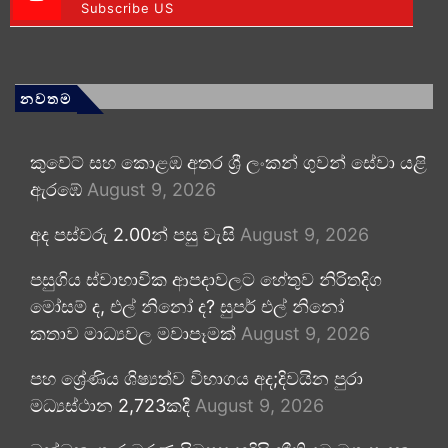
Subscribe US
නවතම
කුවේට් සහ කොළඹ අතර ශ්‍රී ලංකන් ගුවන් සේවා යළි
ඇරඹේ
August 9, 2026
අද පස්වරු 2.00න් පසු වැසි
August 9, 2026
පසුගිය ස්වාභාවික ආපදාවලට හේතුව නිරිතදිග
මෝසම් ද, එල් නිනෝ ද? සුපර් එල් නිනෝ
කතාව මාධ්‍යවල මවාපෑමක්
August 9, 2026
පහ ශ්‍රේණිය ශිෂ්‍යත්ව විභාගය අද;දිවයින පුරා
මධ්‍යස්ථාන 2,723කදී
August 9, 2026