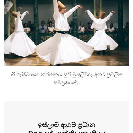
ගී ගැයීම සහ නර්තනය සුෆි මුස්ලිවරු අතර ප්‍රචලිත
සම්ප්‍රදායකි.
ඉස්ලාම් ආගම ප්‍රධාන