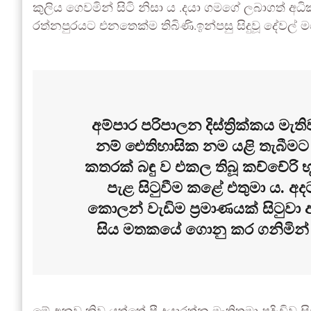
කුලිය ගෙවමින් සිටි නිසා ය .දයා ගමගේ ලබාගත් 
රත්නපුරයට එනතෙක්ම තිබිණි.ඉන්පසු සිදුවූ දේවල
අම්පාර පරිපාලන දිස්ත්‍රික්කය මැති
නම් ඓතිහාසික නම යළි තැබීමට
කතරක් බඳු ව එකල තිබූ කච්චේරි භ
පැළ සිටුවීම කළේ එතුමා ය. අද
කොලන් වැඩිම ප්‍රමාණයක් සිටුවා 
සිය මතකයේ ගොනු කර ගනිමින් එ