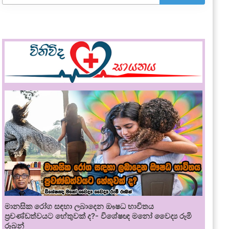
මානසික රෝග සඳහා ලබාදෙන ඖෂධ භාවිතය
ප්‍රචණ්ඩත්වයට හේතුවක් ද?- විශේෂඥ මනෝ වෛද්‍ය රූමි
රූබන්