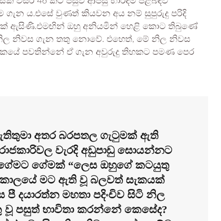
සක් වසර 46 කට පසුව ආපසු භාරදීම පිළිබඳව
ගැන ය.එසේ වුණත් කියවන අය නම් සුපුරුදු පරිදි
 ඇසිණි.එමඟින් ඔහු අනියමින් හෙළි කොට තිබුණේ
නිල නිවස ගැන තතු නොවේ. එහෙත්, මේ නිල නිවස
තකයේ පවතින්නේ ඒ ගැන අවුරුදු තිහකට පමණ පෙර
.
ැතිතුමා අතර බරපතල ගැටුමක් ඇති
රාජකාරිවල වැරදි අඩුපාඩු සොයන්නට
ත් “ගේමට ගේමක් “ලෙස ඔහුගේ කටයුතු
 කාලයේ මට ඇති වූ බලවත් සැකයක්
 පී දයාරත්න මහතා පදිංචිව සිටි නිල
ෙකු වූ පසුත් භාවිතා කරන්නේ කෙසේද?