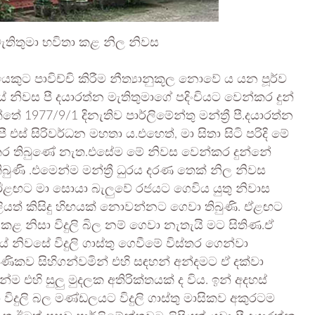
 මැතිතුමා භවිතා කළ නිල නිවස
ුට පාවිච්චි කිරීම නීත්‍යානුකූල නොවේ ය යන පූර්ව
 නිවස පී දයාරත්න මැතිතුමාගේ පදිංචියට වෙන්කර දුන්
 1977/9/1 දිනැතිව පාර්ලිමේන්තු මන්ත්‍රී පී.දයාරත්න
පී එස් සිරිවර්ධන මහතා ය.එහෙත්, මා සිතා සිටි පරිදි මේ
කර තිබුණේ නැත.එසේම මේ නිවස වෙන්කර දුන්නේ
 .එමෙන්ම මන්ත්‍රී ධුරය දරණ තෙක් නිල නිවස
ි.ඊළඟට මා සොයා බැලුවේ රජයට ගෙවිය යුතු නිවාස
කුලියත් කිසිදු හිඟයක් නොවන්නට ගෙවා තිබුණි. ඒළඟට
යා කළ නිසා විදුලි බිල නම් ගෙවා නැතැයි මට සිතිණ.ඒ
 නිවසේ විදුලි ගාස්තු ගෙවීමේ විස්තර ගෙන්වා
ෂණිකව සිහිගන්වමින් එහි සඳහන් අන්දමට ඒ දක්වා
න්ම එහි සුලු මුදලක අතිරික්තයක් ද විය. ඉන් අදහස්
 විදුලි බල මණ්ඩලයට විදුලි ගාස්තු මාසිකව අකුරටම