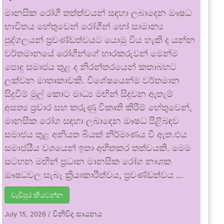
මානසික රෝගී තත්ත්වයන් සඳහා ලබාදෙන ඖෂධ
භාවිතය හේතුවෙන් රෝගීන් හෝ සාමාන්‍ය
පුද්ගලයන් ප්‍රචණ්ඩත්වයට යොමු විය හැකි ද යන්න
වර්තමානයේ රෝගීන්ගේ භාරකරුවන් මෙන්ම
පොදු සමාජය තුළ ද නිරන්තරයෙන් කතාබහට
ලක්වන මාතෘකාවකි. විශේෂයෙන්ම වර්තමාන
සිදුවීම් මුල් කොට මාධ්‍ය මඟින් සිදුවන ඇතැම්
අසත්‍ය ප්‍රචාර සහ කරුණු විකෘති කිරීම් හේතුවෙන්,
මානසික රෝග සඳහා ලබාදෙන ඖෂධ පිළිබඳව
සමාජය තුළ අනියත බියක් නිර්මාණය වී ඇත.එය
සමාජයීය වශයෙන් ඉතා අහිතකර තත්වයකි. මෙම
සටහන මඟින් ප්‍රධාන මානසික රෝග නාශක
ඖෂධවල සැබෑ ක්‍රියාකාරීත්වය, ප්‍රචණ්ඩත්වය …
වැඩිපුර කියවන්න
විනිවිද සායනය
July 15, 2026
/