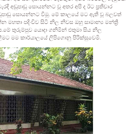
දි අඩුපාඩු සොයන්නට වූ අතර අපි ද ඊට ප්‍රතිචාර
පාඩු සොයන්නට වීමු. මේ කාලයේ මට ඇති වූ බලවත්
මහතා පදිංචිව සිටි නිල නිවස ඔහු සාමාන්‍ය මන්ත්‍රී
මේ තුරුම්පුව යොදා ගනිමින් එතුමා සිය නිල
මට මම කාර්යාලයේ ලිපිගොනු පිරික්සුවෙමි.