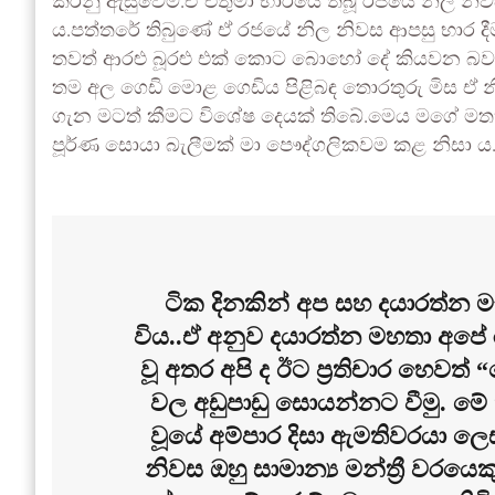
කරනු ඇසුවෙමි.ඒ එතුමා භාරයේ තිබූ රජයේ නිල නිව
ය.පත්තරේ තිබුණේ ඒ රජයේ නිල නිවස ආපසු භාර දීම 
තවත් ආරළු බූරළු එක් කොට බොහෝ දේ කියවන බවක්
තම අල ගෙඩි මොළ ගෙඩිය පිළිබඳ තොරතුරු මිස ඒ 
ගැන මටත් කීමට විශේෂ දෙයක් තිබේ.මෙය මගේ ම
පූර්ණ සොයා බැලීමක් මා පෞද්ගලිකවම කළ නිසා ය
ටික දිනකින් අප සහ දයාරත්න ම
විය..ඒ අනුව දයාරත්න මහතා අපේ 
වූ අතර අපි ද ඊට ප්‍රතිචාර හෙව
වල අඩුපාඩු සොයන්නට වීමු. මේ
වූයේ අම්පාර දිසා ඇමතිවරයා ලෙස
නිවස ඔහු සාමාන්‍ය මන්ත්‍රී වරය