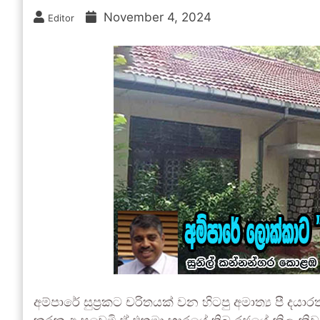
November 4, 2024
Editor
අම්පාරේ සුප්‍රකට චරිතයක් වන හිටපු අමාත්‍ය පී දයා