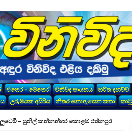
්
එතෙර - මෙතෙර
විනිවිද සායනය
හරිත දනව්ව
කය
උරුමයක අසිරිය
නිතර නොඇසෙන කතා
කාටූ
ලුවෙමි – සුනිල් කන්නන්ගර කොළඹ රත්නපුර