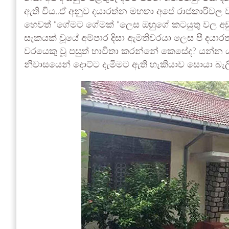
ඇති විය..ඒ අනුව දයාරත්න මහතා අපේ රාජකාරිවල වැර
හෙවත් “ගේමට ගේමක් “ලෙස ඔහුගේ කටයුතු වල අඩු
සැකයක් වූයේ අම්පාර දිසා ඇමතිවරයා ලෙස පී දයාරත්න 
වරයෙකු වූ පසුත් භාවිතා කරන්නේ කෙසේද? යන්න ය.
නිවාසයෙන් දොට්ට දැමීමට ඇති හැකියාව සොයා බැලී