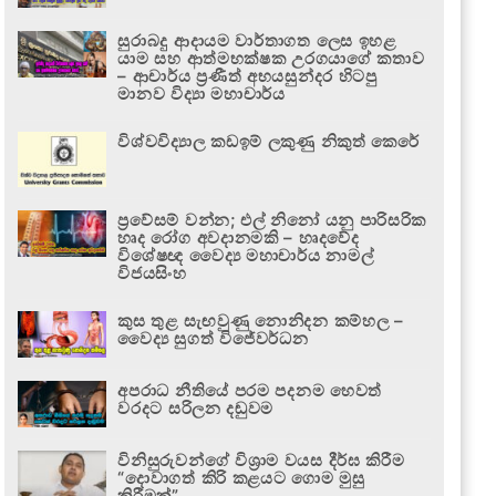
සුරාබදු ආදායම වාර්තාගත ලෙස ඉහළ
යාම සහ ආත්මභක්ෂක උරගයාගේ කතාව
– ආචාර්ය ප්‍රණීත් අභයසුන්දර හිටපු
මානව විද්‍යා මහාචාර්ය
විශ්වවිද්‍යාල කඩඉම් ලකුණු නිකුත් කෙරේ
ප්‍රවේසම් වන්න; එල් නිනෝ යනු පාරිසරික
හෘද රෝග අවදානමකි – හෘදවේද
විශේෂඥ වෛද්‍ය මහාචාර්ය නාමල්
විජයසිංහ
කුස තුළ සැඟවුණු නොනිදන කම්හල –
වෛද්‍ය සුගත් විජේවර්ධන
අපරාධ නීතියේ පරම පදනම හෙවත්
වරදට සරිලන දඬුවම
විනිසුරුවන්ගේ විශ්‍රාම වයස දීර්ඝ කිරීම
“දොවාගත් කිරි කළයට ගොම මුසු
කිරීමක්”