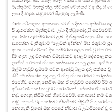
පියවා ඇති බව ය.ජල බිලේ ද කිසි හිඟයක් තිබුණේ නැ
මැතිතුමාට මන්ත්‍රී නිල නිවසක් වෙන්කර දී ඇතිදැයි 
ලබා දී නැත. යනුවෙන් පිළිතුරු ලැබිණි.
රාජ්‍ය පරිපාලන අමාත්‍යංශයට ගිය දිනයක අතිරේක
පී .දයාරත්න මැතිතුමාට ලබා දී තිබුණේදැයි සෙව්වෙමි
දයාරත්න ඇමතිවරයාට ලබා දී තිබුණේ නැත කියා ය.
දයාරත්න මැතිතුමාට “ලෙඩක් අදින්න” මිස එතුමාට 
අවසානයේ අම්පාර දිසාපතිවරයා ලෙස පත් වූ මම ර
දීම ගැන ලද විගණන විමසුමකට අදාලව දේශපාලකයන් න
ලාභීන්ට රජයේ නිවාස සන්‍තකය ආපසු ලබා ගැනීම් 
මුල්ම නඩුව දැම්මේ එවක ආණ්ඩු බලය දරූ පක්ෂය වූ ශ
කිරීමේ නියෝග ලද පසු ඒ නිල නිවස රජයට භරදුන්
එරෙහිව ගොනු කෙරිණ.ඔහු ඒ නඩුවට එරෙහිව රිට් ආ
අධිකරණයෙන් නඩුවට වාරණයක් ගත්තේය.ඒ වාරණය 
නඩු ගොනු කිරීම අත් හිටෙව්වෙමි. නොඑසේ නම් මතක 
නඩු දෙකක් වැටෙන්නට නියමිතව තිබුණි.පී දයාරත්
නොහැකි වුණේ ඔහු රජයේ නිවාස බලධාරියාගේ වූ ර