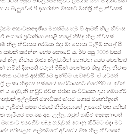
ත.ඊටත් පසුව පාර්ලිමේන්තුවට ලිපියක් යවා පී දයාරත්න
සොයා බැලුවෙමි.පි දයාරත්න මහතට මන්ත්‍රී නිල නිවසක්
 ලේකම් කොටකදෙණිය මහත්මිය හමු වී ඇමති නිල නිවාස
.ඒ අංශයේ ප්‍රධානියා හෙළි කළේ කිසිදු නිල නිවසක්
මේ නිල නිවාසය අරබයා එදා මා සොයා බැලීම් කළේ පී
ප්‍රශංසාවක් කරන්න හෙම නොවේ ය. ඊට පසු 2006 වසර
ජයේ නිල නිවාස රාජ්‍ය නිලධාරීන් නොවන අයට වෙන්කර
මින් දිසාපති වරුන් විසින් වෙන්කර තිබූ නිල නිවාස
පණත යටතේ අස්කිරීමේ දැන්වීම් යැව්වෙමි. ඒ යටතේ
්‍රී ලංකා නිදහස් පක්ෂයේ සංවිධායකට එරෙහිව ය. ඉවත්
නේ ය දෙවැනි නඩුව එවක එජාප සංවිධායක දයා ගමගේට
ඥාවක් ඉල්ලමින් මහාධිකරණයට ගොස් මහේස්ත්‍රාත්
ලැබීමත් සමග රජයේ නීතිඥයාගේ උපදෙස් මත අනික්
හැටියට අමාත්‍ය අදා උල්ලා,රවුෆ් හකීම් දෙදෙනාටත්
න මහතාට එරෙහිව එබඳු නඩුවක් ගොනු කිරීමට එදා මට
ාජ්‍ය පරිපාලන ලේකම්ගේ අවසරය මත නිල නිවසෙහි