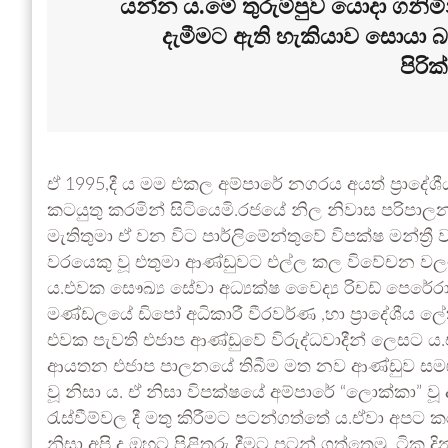
යන්න ය.මේ තුරුම්පුව යොදා ගනිමි
දැමීමට ඇති හැකියාව සොයා බ
පිරික
ඒ 1995,දී ය මම එකල අම්පාරේ නගරය අයත් ප්‍රාදේ
කටයුතු කරමින් සිටියෙමි.රජයේ නිල නිවාස පරිපාලනය 
මැතිතුමා ඒ වන විට පාර්ලිමේන්තුවේ විපක්ෂ මන්ත්‍රී
වරයෙකු වූ එතුමා ආණ්ඩුවට එල්ල කල විවේචන වලට
ය.එවක සෞඛ්‍ය සේවා අධ්‍යක්ෂ වෛද්‍ය රිචඩ් පෙරේ
මණ්ඩලයේ ඩිපෝ අධිකාරී වීරවර්ණ ,හා ප්‍රාදේශීය ල
එවක පැවති එජාප ආණ්ඩුවේ විරුද්ධවාදීන් ලෙසට ය.
ආයතන එජාප පාලනයේ තිබීම මත නව ආණ්ඩුව සමඟ 
වූ නිසා ය. ඒ නිසා විපක්ෂයේ අම්පාරේ “ලොක්කා” වූ 
රැස්වීම්වල දී මතු කිරීමට පටන්ගත්තේ ය.ඒවා අප
නිසා අපි ද ඔහුට පිළිතුරු දීමට පටන් ගත්තෙමු. ටි