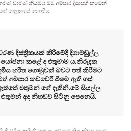
අධිකරණ වාරණ නියමය මම අම්පාර දිසාපති කමෙන්
් මගේ පාලනයේ නොවීය.
වරණ දිස්ත්‍රිකයක් කිරීමේදී දිගාමඩුල්ල
 යෝජනා කළේ ද එතුමාම ය.නිරුදක
ූමිය හරිත ගොමුවක් බවට පත් කිරීමට
ටත් අම්පාර කච්චේරි බිමේ ඇති ගස්
ඇත්තේ එතුමන් ගේ දෑතිනි.මේ සියල්ල
තුමන් අද නිහඬව සිටිනු පෙනෙයි.