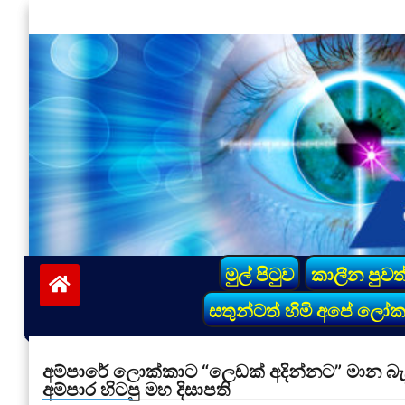
Skip
to
content
vinivida.lk
මුල් පිටුව
කාලීන පුවත
සතුන්ටත් හිමි අපේ ලෝ
අම්පාරේ ලොක්කාට “ලෙඩක් අදින්නට” මාන බැ
අම්පාර හිටපු මහ දිසාපති