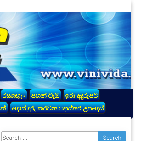
රසගඟුල
පහන් ටැඹ
ඉරා අදුරුපට
න්
දොස් දුරු කරවන දොස්තර උපදෙස්