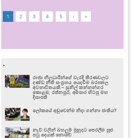
1
2
3
4
5
›
»
.
රාජ්‍ය නිලධාරීන්ගේ වැරදි තීරණවලට
දණ්ඩ නීති සංග්‍රහය යෙදවීම බරපතල
අවභාවිතයකි – සුනිල් කන්නන්ගර
කොළඹ, රත්නපුර, අම්පාර හිටපු මහ
දිසාපති
ලෝකයේ අඩුවෙන්ම නිදා ගන්නා ජාතිය?
නැව් වලින් බහලුම් මුහුදට පෙරලීම සුළු
පටු දෙයක් නොවේ