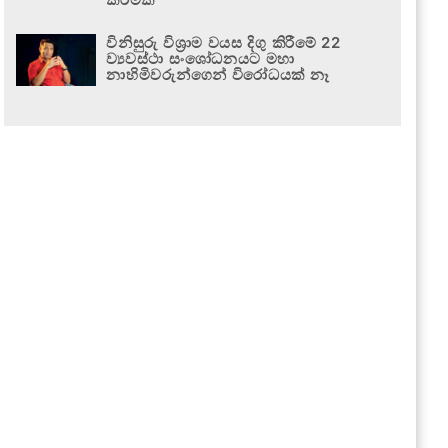
විනිසුරු විශ්‍රාම වයස දිගු කිරීමේ 22
ව්‍යවස්ථා සංශෝධනයට මහා
නාහිමිවරුන්ගෙන් විරෝධයක් නෑ