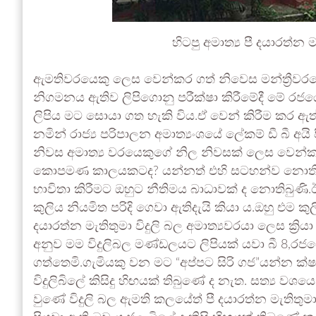
හිටපු අමාත්‍ය පී දයාරත්න
ඇමතිවරයෙකු ලෙස වෙන්කර ගත් නිවෙස මන්ත්‍රීවරයෙක
නිගමනය ඇතිව ලිපිගොනු පරීක්ෂා කිරීමේදී මේ රජයේ
ලිපිය මට සොයා ගත හැකි විය.ඒ වෙන් කිරීම කර ඇත්තේ
නමින් රාජ්‍ය පරිපාලන අමාත්‍යංශයේ ලේකම් ඩී බී අයි 
නිවස අමාත්‍ය වරයෙකුගේ නිල නිවසක් ලෙස වෙන්
කොපමණ කාලයකටද? යන්නත් එහි සටහන්ව නොතිබුණි
භාවිතා කිරීමට ඔහුට නීතිමය බාධාවක් ද නොතිබුණ
කුලිය නියමිත පරිදි ගෙවා ඇතිදැයි කියා ය.ඔහු එම 
දයාරත්න මැතිතුමා විදුලි බල අමාත්‍යවරයා ලෙස ක්‍රි
අනුව මම විදුලිබල මණ්ඩලයට ලිපියක් යවා බී 8,රජයේ
ගත්තෙමි.ගැමියකු වන මට “අප්පට සිරි ගජ”යන්න ක්
විදුලිබිලේ කිසිදු හිඟයක් තිබුණේ ද නැත. සත්‍ය වශයෙ
වුණේ විදුලි බල ඇමති කලයේත් පී දයාරත්න මැතිතුමා