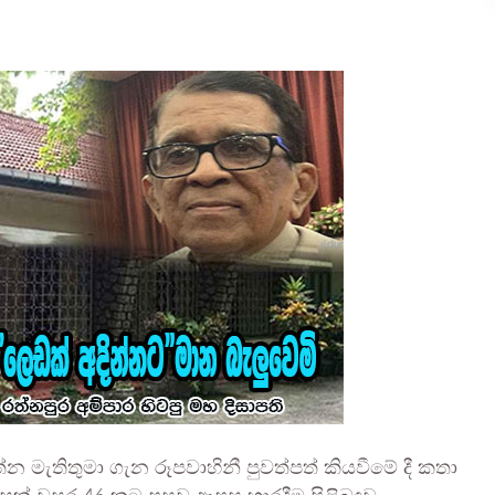
රත්න මැතිතුමා ගැන රූපවාහිනී පුවත්පත් කියවීමේ දී කතා