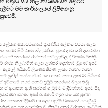
න් එතුමා සිය නිල නිවාසයෙන් දොට්ට
ැලීමට මම කාර්යාලයේ ලිපිගොනු
්සුවෙමි.
ශීය ලේකම් කොට්ඨාශයේ ප්‍රාදේශීය ලේකම් වරයා ලෙස
භාරව සිටි රාජ්‍ය නිලධාරියා වූයේ ද මා ය.පී දයාරත්න
 වරයෙකි.නගරයේ රාජකාරී කටයුතුවල දී විපක්ෂ මන්ත්‍රී
 රාජ්‍ය නිලධාරීන් ලෙස උත්තර දෙන්නට වුණේ අපට
රා, තැපැල් අධිකාරි ලියණපතිරණ ලංකා ගමනා ගමන
ේකම් සුනිල් කන්නන්ගර යන හතර දෙනා ප්‍රකටව සිටියේ
ඒ අම්පාරේ නගර සභාව ප්‍රමුඛ නගරයේ බලය තිබූ
ඒ ආයතන ඇති කරගත් ගැටුමට මැදිවන්නට අපට සිදු
දයාරත්න මහතා අපේ රාජකාරි ගැන යම්‍ යම් ප්‍රශ්න
ට කරන කෙනෙහිලිකම් හා ලෙඩ ඇදීම් වශයෙන් පෙණුණු
ක දිනකින් අප සහ දයාරත්න මැතිතුමා අතර බරපතල ගැටුමක්