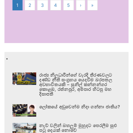
1
2
3
4
5
›
»
.
රාජ්‍ය නිලධාරීන්ගේ වැරදි තීරණවලට
දණ්ඩ නීති සංග්‍රහය යෙදවීම බරපතල
අවභාවිතයකි – සුනිල් කන්නන්ගර
කොළඹ, රත්නපුර, අම්පාර හිටපු මහ
දිසාපති
ලෝකයේ අඩුවෙන්ම නිදා ගන්නා ජාතිය?
නැව් වලින් බහලුම් මුහුදට පෙරලීම සුළු
පටු දෙයක් නොවේ