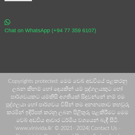
Chat on WhatsApp (+94 77 359 6107)
Copyrights protected: මෙම වෙබ් අඩවියේ පළකරනු
ලබන කිනම් හෝ දෙයකින් යම් පුද්ගලයකුට හෝ
පාර්ශවයකට යම්කිසි අගතියක් සිදුවන්නේ නම් එම
පුද්ගලයා හෝ පාර්ශවය විසින් තම අනන්‍යතාව තහවුරු
කරමින් ඉදිරිපත් කරනු ලබන පිළිතුරු පළකිරීමට මෙම
වෙබ් අඩවිය ආචාර ධර්මීය වශයෙන් බැඳී සිටී.
'www.vinivida.lk' © 2021- 2024| Contact Us -