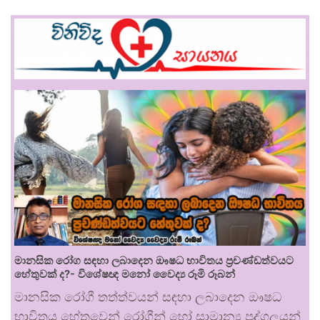
මානසික රෝග සඳහා ලබාදෙන ඖෂධ භාවිතය ප්‍රචණ්ඩත්වයට
හේතුවක් ද?- විශේෂඥ මනෝ වෛද්‍ය රූමි රූබන්
මානසික රෝගී තත්ත්වයන් සඳහා ලබාදෙන ඖෂධ
භාවිතය හේතුවෙන් රෝගීන් හෝ සාමාන්‍ය පුද්ගලයන්