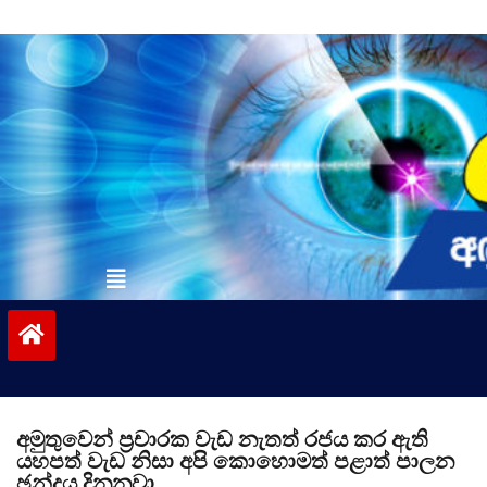
Skip
to
content
vinivida.lk
අමුතුවෙන් ප්‍රචාරක වැඩ නැතත් රජය කර ඇති
යහපත් වැඩ නිසා අපි කොහොමත් පළාත් පාලන
ඡන්දය දිනනවා