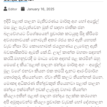
January 16, 2025
Editor
ඉදිරි පළාත් පාලන මැතිවරණය මාර්තු අග හෝ අප්‍රේල්
මස මුල පැවැත්වෙන මුත් ඒ සඳහා ජාතික ජන
බලවේගයට විශේෂයෙන් ප‍්‍රචාරක කටයුතු සිදු කිරීමේ
අවශ්‍යතාවයක් නොමැති අතර රජය කර ඇති යහපත්
වැඩ නිසා ඊට කොහොමත් ජයග්‍රහණය ලැබෙනු ඇති
බවකෘෂිකර්ම ඇමති කේ.ඩී. ලාල් කාන්ත මහතා සඳහන්
කරයි.මහනුවරදී ම මාධ්‍ය වෙත අදහස් පළ කරමින් ඔහු
මෙසේ ද කීය.“පළාත් පාලන ඡන්දය මාර්තු අග – අප්‍රේල්
මුල වගේ එනවා කියන එක තමයි දැනට ආරංචිමාර්ග
තොරතුරු තියෙන්නෙ. ඒවා නිසි කලට තියන්නත් ඕනෙ,
මොකද අධිකරණ තීන්දුවකුත් තියෙනවා පළාත් පාලන
ඡන්දය ඉක්මනින් ඉඩක් ලැබුණු වහාම තියන්න
කියලා.ඉතින් පළාත් පාලන ඡන්දය ඉලක්ක කරගෙන
අපි අමුතුවෙන්ම කියලා ප්‍රචාරක වැඩක් හෝ දේශපාලන