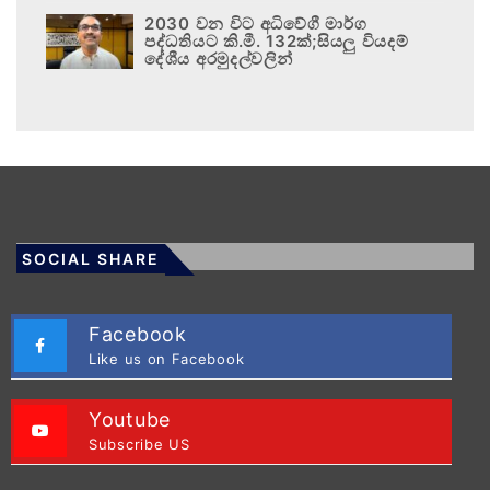
2030 වන විට අධිවේගී මාර්ග
පද්ධතියට කි.මී. 132ක්;සියලු වියදම්
දේශීය අරමුදල්වලින්
SOCIAL SHARE
Facebook
Like us on Facebook
Youtube
Subscribe US