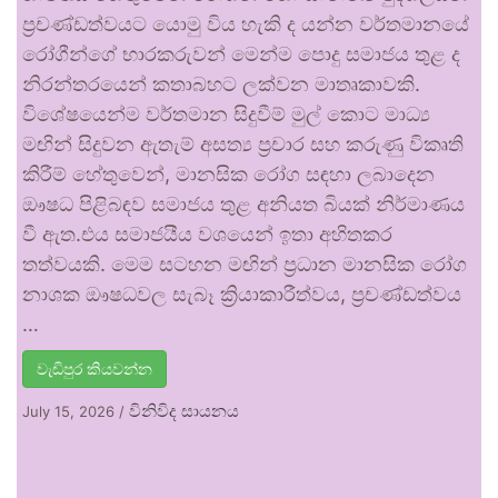
ප්‍රචණ්ඩත්වයට යොමු විය හැකි ද යන්න වර්තමානයේ
රෝගීන්ගේ භාරකරුවන් මෙන්ම පොදු සමාජය තුළ ද
නිරන්තරයෙන් කතාබහට ලක්වන මාතෘකාවකි.
විශේෂයෙන්ම වර්තමාන සිදුවීම් මුල් කොට මාධ්‍ය
මඟින් සිදුවන ඇතැම් අසත්‍ය ප්‍රචාර සහ කරුණු විකෘති
කිරීම් හේතුවෙන්, මානසික රෝග සඳහා ලබාදෙන
ඖෂධ පිළිබඳව සමාජය තුළ අනියත බියක් නිර්මාණය
වී ඇත.එය සමාජයීය වශයෙන් ඉතා අහිතකර
තත්වයකි. මෙම සටහන මඟින් ප්‍රධාන මානසික රෝග
නාශක ඖෂධවල සැබෑ ක්‍රියාකාරීත්වය, ප්‍රචණ්ඩත්වය
…
වැඩිපුර කියවන්න
විනිවිද සායනය
July 15, 2026
/