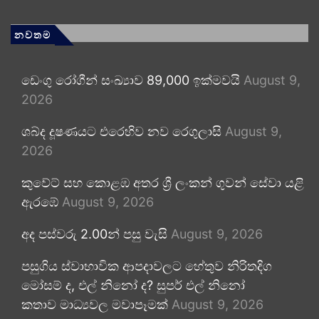
නවතම
ඩෙංගු රෝගීන් සංඛ්‍යාව 89,000 ඉක්මවයි
August 9,
2026
ශබ්ද දූෂණයට එරෙහිව නව රෙගුලාසි
August 9,
2026
කුවේට් සහ කොළඹ අතර ශ්‍රී ලංකන් ගුවන් සේවා යළි
ඇරඹේ
August 9, 2026
අද පස්වරු 2.00න් පසු වැසි
August 9, 2026
පසුගිය ස්වාභාවික ආපදාවලට හේතුව නිරිතදිග
මෝසම් ද, එල් නිනෝ ද? සුපර් එල් නිනෝ
කතාව මාධ්‍යවල මවාපෑමක්
August 9, 2026