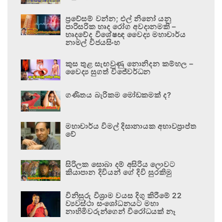
ප්‍රවේසම් වන්න; එල් නිනෝ යනු
පාරිසරික හෘද රෝග අවදානමකි –
හෘදවේද විශේෂඥ වෛද්‍ය මහාචාර්ය
නාමල් විජයසිංහ
කුස තුළ සැඟවුණු නොනිදන කම්හල –
වෛද්‍ය සුගත් විජේවර්ධන
ගණිතය බැරිකම මෝඩකමක් ද?
මහාචාර්ය විමල් දිසානායක අභාවප්‍රාප්ත
වේ
සිරිලක සොබා දම් අසිරිය ලොවට
කියාපාන දිවියන් ගේ දිවි සුරකිමු
විනිසුරු විශ්‍රාම වයස දිගු කිරීමේ 22
ව්‍යවස්ථා සංශෝධනයට මහා
නාහිමිවරුන්ගෙන් විරෝධයක් නෑ