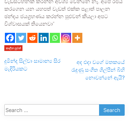
වැඩසටහනක් කරන්න අවශ්‍ය වෙන්නෙ නෑ. අපේ රජය
කරගෙන යන යහපත් වැඩත් එක්ක පළාත් පාලන
ඡන්දය ජයග්‍රහණය කරන්න පුළුවන් කියලා අපට
විශ්වාසයක් තියෙනවා”
කාලීන පුවත්
දුමින්ද සිල්වා සාමාන්‍ය සිර
අද එදා වගේ මතකයේ
මැදිරියකට
රැඳුණු සංගීත ශිල්පීන් බිහි
නොවන්නේ ඇයි?