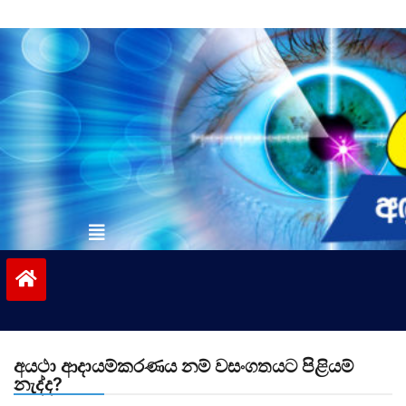
Skip
to
content
vinivida.lk
අයථා ආදායම්කරණය නම් වසංගතයට පිළියම්
නැද්ද?