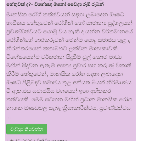
හේතුවක් ද?- විශේෂඥ මනෝ වෛද්‍ය රූමි රූබන්
මානසික රෝගී තත්ත්වයන් සඳහා ලබාදෙන ඖෂධ
භාවිතය හේතුවෙන් රෝගීන් හෝ සාමාන්‍ය පුද්ගලයන්
ප්‍රචණ්ඩත්වයට යොමු විය හැකි ද යන්න වර්තමානයේ
රෝගීන්ගේ භාරකරුවන් මෙන්ම පොදු සමාජය තුළ ද
නිරන්තරයෙන් කතාබහට ලක්වන මාතෘකාවකි.
විශේෂයෙන්ම වර්තමාන සිදුවීම් මුල් කොට මාධ්‍ය
මඟින් සිදුවන ඇතැම් අසත්‍ය ප්‍රචාර සහ කරුණු විකෘති
කිරීම් හේතුවෙන්, මානසික රෝග සඳහා ලබාදෙන
ඖෂධ පිළිබඳව සමාජය තුළ අනියත බියක් නිර්මාණය
වී ඇත.එය සමාජයීය වශයෙන් ඉතා අහිතකර
තත්වයකි. මෙම සටහන මඟින් ප්‍රධාන මානසික රෝග
නාශක ඖෂධවල සැබෑ ක්‍රියාකාරීත්වය, ප්‍රචණ්ඩත්වය
…
වැඩිපුර කියවන්න
විනිවිද සායනය
July 15, 2026
/