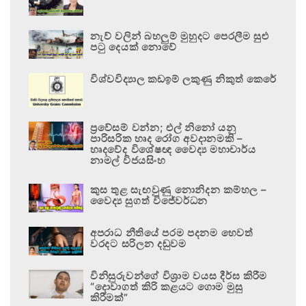
නැව් වලින් බහලුම් මුහුදට පෙරලීම සුළු
පටු දෙයක් නොවේ
විශ්වවිද්‍යාල කඩඉම් ලකුණු නිකුත් කෙරේ
ප්‍රවේසම් වන්න; එල් නිනෝ යනු
පාරිසරික හෘද රෝග අවදානමකි –
හෘදවේද විශේෂඥ වෛද්‍ය මහාචාර්ය
නාමල් විජයසිංහ
කුස තුළ සැඟවුණු නොනිදන කම්හල –
වෛද්‍ය සුගත් විජේවර්ධන
අපරාධ නීතියේ පරම පදනම හෙවත්
වරදට සරිලන දඬුවම
විනිසුරුවන්ගේ විශ්‍රාම වයස දීර්ඝ කිරීම
“දොවාගත් කිරි කළයට ගොම මුසු
කිරීමක්”