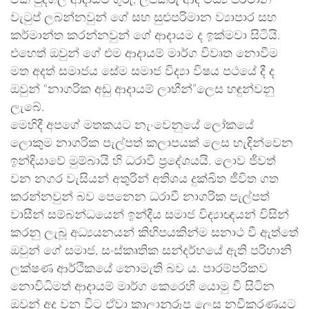
ඒක පුද්ගල ආදායම ගුරු, ලිපිකරු ආදී මධ්‍ය පරිමාන
වැටුප් ලබන්නවුන් ගේ සහ සුළුපරිමාන ව්‍යාපාර සහ
කර්මාන්ත කරන්නවුන් ගේ ආදායම ද ඉක්මවා සිටියි.
එහෙත් ඔවුන් ගේ එම ආදායම් මාර්ග විවෘත නොවීම
මත අදත් සමාජය සේම සමාජ විද්‍යා විෂය පථයේ දී ද
ඔවුන් “නාගරික අඩු ආදායම් ලාභීන්”ලෙස හඳුන්වනු
ලැබේ.
මෙහිදී අපගේ මතකයට නැංවෙනුයේ ලෝකයේ
ලොකුම නාගරික පැල්පත් කලාපයක් ලෙස හැඳින්වෙන
ඉන්දියාවේ මුම්බායි හි ධරාවී ප‍්‍රදේශයයි. ලොව ජීවත්
වන නගර වැසියන් අතුරින් අතිශය දුක්ඛිත ජීවිත ගත
කරන්නවුන් බව පෙනෙන ධරාවී නාගරික පැල්පත්
වාසීන් සම්බන්ධයෙන් ඉන්දීය සමාජ විද්‍යාඥයන් විසින්
කරනු ලැබූ අධ්‍යයනයන් කිහිපයකින්ම සනාථ වී ඇත්තේ
ඔවුන් ගේ සමාජ, සංස්කෘතික සන්දර්භයේ ඇති පරිහානි
ලක්ෂණ ආර්ථිකයේ නොමැති බව ය. පාරම්පරිකව
නොවිධිමත් ආදායම් මාර්ග කෙරෙහි යොමු වී සිටින
ඔවුන් අද වන විට ඒවා කාලානුරූප ලෙස නවීකරණයට