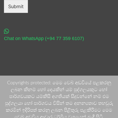
Submit
Chat on WhatsApp (+94 77 359 6107)
Copyrights protected: මෙම වෙබ් අඩවියේ පළකරනු
ලබන කිනම් හෝ දෙයකින් යම් පුද්ගලයකුට හෝ
පාර්ශවයකට යම්කිසි අගතියක් සිදුවන්නේ නම් එම
පුද්ගලයා හෝ පාර්ශවය විසින් තම අනන්‍යතාව තහවුරු
කරමින් ඉදිරිපත් කරනු ලබන පිළිතුරු පළකිරීමට මෙම
වෙබ් අඩවිය ආචාර ධර්මීය වශයෙන් බැඳී සිටී.