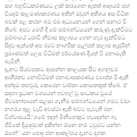
සහ බහුවිධකරණයට ලක් කරගෙන ඇතත් ආදායම් සහ
වියදම් කළමණාකරණය අතින් ඔවුන් අතිශය අසංවිධිත
බවක් පළ කරන බව එම අධ්‍යයනයන් ගෙන් සනාථ වී
තිබේ. අපට මෙහි දී මේ සම්බන්ධයෙන් කරුණු දැක්වීමට
මුම්බායේ ධරාවී නිවාස කලාපය ගෙන හැර දැක්වීමට
සිදුව ඇත්තේ අප රටේ නාගරික පැල්පත් කලාප ඇසුරින්
ප‍්‍රමාණවත් ලෙස විධිමත් පර්යේෂණ දියත් වී නොමැති
බැවිනි.
දැනට සියවසකට ආසන්න කාලයක සිට අගනුවර
ආශි‍්‍රතව නොවිධිමත් ජනාවාසකරණය ව්‍යාප්ත වී ඇති
අන්දම තහවුරු කෙරෙන වාර්තා කොතෙකුත් තිබේ. ඒ
සඳහා ප‍්‍රධාන වශයෙන් ඉවහල් වූ සාධකය වූයේ
ජීවනෝපායන් සළසා ගැනීම සම්බන්ධයෙන් ගමට වඩා
නගරය තුළ වැඩි අවස්ථා ඇති බවට පැවැති ජන
විශ්වාසයයි.‘‘ගමේ ඉඳන් මිනිහෙකුට හැදෙන්න බෑ
ජීවිතේ දියුණුවක් දකින්න ඕනෙ නම් ටවුමට යන්න
ඕනේ’’ යන පොදු ජන ආකල්පය දැනට දශක