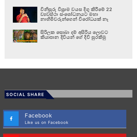
විනිසුරු විශ්‍රාම වයස දිගු කිරීමේ 22
ව්‍යවස්ථා සංශෝධනයට මහා
නාහිමිවරුන්ගෙන් විරෝධයක් නෑ
සිරිලක සොබා දම් අසිරිය ලොවට
කියාපාන දිවියන් ගේ දිවි සුරකිමු
SOCIAL SHARE
Facebook
Like us on Facebook