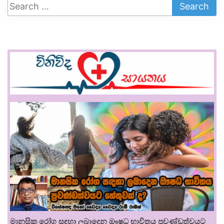
මානසික රෝග සඳහා ලබාදෙන ඖෂධ භාවිතය ප්‍රචණ්ඩත්වයට