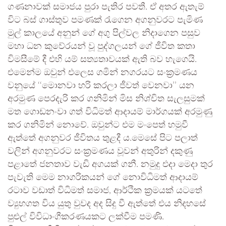
ගණනාවක් සමාජය පුරා පැතිර පවතී. ඒ අතර ඇතැම්
විට බස් ගාස්තුව පමණක් රැගෙන අගනුවරට පැමිණ
මුල් කාලයේ අනුන් ගේ අගු පිල්වල නිදාගෙන පසුව
මහා ධන කුවේරයන් වූ පුද්ගලයන් ගේ ජීවිත කතා
විමසීමේ දී එහි යම් සත්‍යතාවයක් ඇති බව හැගෙයි.
එමෙන්ම ඔවුන් එලෙස ගමින් නගරයට සංක‍්‍රමණය
වනුයේ ‘‘මොනවා හරි කරලා ජීවත් වෙනවා’’ යන
අරමුණ පෙරදැරි කර ගනිමින් මිස නිශ්චිත සැලසුමක්
මත ගොඩනංවා ගත් විධිමත් ආදායම් මාර්ගයක් අරමුණු
කර ගනිමින් නොවේ. ඔවුන්ට එම මංපෙත් හමුවී
ඇත්තේ අගනුවර ජීවිතය තුළදී ය.මෙසේ පිට පලාත්
වලින් අගනුවරට සංක්‍රමණය වූවන් අතුරින් දකුණු
පළාතේ ජනතාව වැඩි අගයක් ගනී. නමුදු එදා මෙදා තුර
පැවැති මෙම නාගරිකයන් ගේ නොවිධිමත් ආදායම්
රටාව වඩාත් විධිමත් සමාජ, ආර්ථික ක‍්‍රමයක් යටතේ
ව්‍යුහගත විය යුතු වුවද අද සිදු වී ඇත්තේ එය නිදහසේ
පුළුල් විවිධාංගීකරණයකට ලක්වීම පමණි.