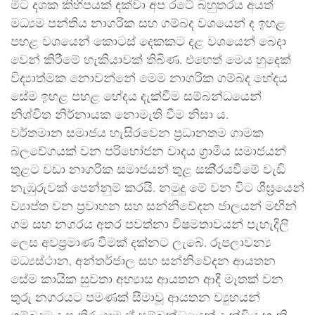
මීට දශක කිහිපයක් දක්වා අප රටේ බහුතරය අයත්
මධ්‍යම පන්තිය නාගරික සහ ගම්බද වශයෙන් ද ඉහළ
පහළ වශයෙන් කොටස් දෙකකට දළ වශයෙන් බෙදා
වෙන් කිරීමේ හැකියාවක් තිබිණ. එහෙත් මෙය හුදෙක්
විද්‍යාත්මක නොවන්නේ මෙම නාගරික ගම්බද භේදය
සේම ඉහළ පහළ භේදය දැක්වීම සම්බන්ධයෙන්
නිශ්චිත නිර්නායක නොමැති වීම නිසා ය.
වර්තමාන සමාජය හැසිරවෙන ප‍්‍රධානතම ගාමක
බලවේගයක් වන පරිභෝජන වාදය ග‍්‍රාමීය සමාජයන්
තුළට වඩා නාගරික සමාජයන් තුළ සකි‍්‍රයවීමේ වැඩි
නැඹුරුවක් පෙන්නුම් කරයි. නමුදු මේ වන විට ශීඝ‍්‍රයෙන්
ව්‍යාප්ත වන ප‍්‍රවාහන සහ සන්නිවේදන ජාලයන් මඟින්
ගම සහ නගරය අතර පවත්නා විෂමතාවයන් පැහැදිලි
ලෙස අවප‍්‍රමාණ වීමක් දක්නට ලැබේ. රූපලාවන්‍ය
මධ්‍යස්ථාන, අන්තර්ජාල සහ සන්නිවේදන ආයතන
සේම කායික සුවතා අභ්‍යාස ආයතන ආදී මෑතක් වන
තුරු නගරයට පමණක් සීමාවූ ආයතන ව්‍යුහයන්