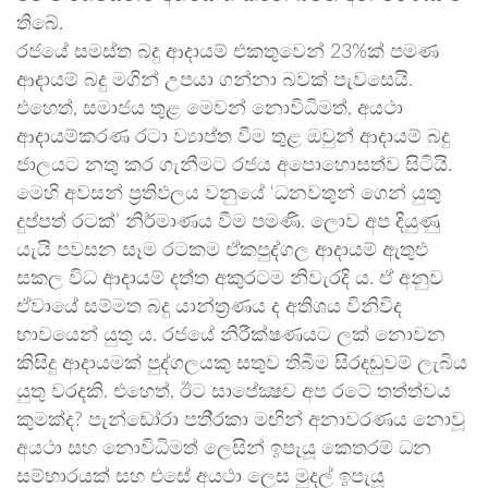
තිබේ.
රජයේ සමස්ත බදු ආදායම් එකතුවෙන් 23%ක් පමණ
ආදායම් බදු මගින් උපයා ගන්නා බවක් පැවසෙයි.
එහෙත්, සමාජය තුළ මෙවන් නොවිධිමත්, අයථා
ආදායම්කරණ රටා ව්‍යාප්ත වීම තුළ ඔවුන් ආදායම් බදු
ජාලයට නතු කර ගැනීමට රජය අපොහොසත්ව සිටියි.
මෙහි අවසන් ප‍්‍රතිඵලය වනුයේ ‘ධනවතුන් ගෙන් යුතු
දුප්පත් රටක්’ නිර්මාණය වීම පමණි. ලොව අප දියුණු
යැයි පවසන සෑම රටකම ඒකපුද්ගල ආදායම් ඇතුළු
සකල විධ ආදායම් දත්ත අකුරටම නිවැරදි ය. ඒ අනුව
ඒවායේ සම්මත බදු යාන්ත‍්‍රණය ද අතිශය විනිවිද
භාවයෙන් යුතු ය. රජයේ නිරීක්ෂණයට ලක් නොවන
කිසිදු ආදායමක් පුද්ගලයකු සතුව තිබීම සිරදඬුවම් ලැබිය
යුතු වරදකි. එහෙත්, ඊට සාපේක්‍ෂව අප රටේ තත්ත්වය
කුමක්ද? පැන්ඩෝරා පති‍්‍රකා මඟින් අනාවරණය නොවූ
අයථා සහ නොවිධිමත් ලෙසින් ඉපැයූ කෙතරම් ධන
සම්භාරයක් සහ එසේ අයථා ලෙස මුදල් ඉපැයූ