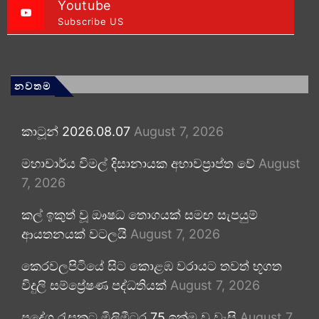
Youtube
Subscribe US
නවතම
කාටූන් 2026.08.07
August 7, 2026
මහාචාර්ය විමල් දිසානායක අභාවප්‍රාප්ත වේ
August
7, 2026
කල් ඉකුත් වූ ඖෂධ තොගයක් සමඟ සැපයුම්
ආයතනයක් වටලයි
August 7, 2026
කෙරවලපිටියේ සිට කොළඹ වරායට තවත් භූගත
විදුලි සම්ප්‍රේෂණ පද්ධතියක්
August 7, 2026
ප්‍රදේශ රැසකට මිලිමීටර 75 ඉක්ම වූ වැසි
August 7,