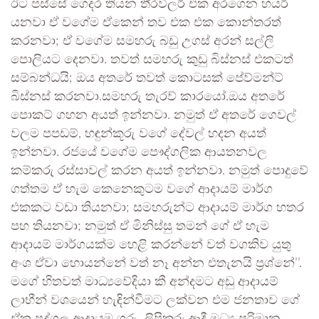
ඊට පස්සේ ගෙදර තියන තී‍්‍රවීලර් එක අරගෙන හයර්
යනවා ඒ වගේම ඒකෙන් තව එක එක කොන්තරත්
කරනවා; ඒ වගේම සමහරු බඩු උගස් අරන් සල්ලි
පොලියට දෙනවා. තවත් සමහරු කුඩු බිස්නස් එකටත්
සම්බන්ධයි; ඔය අතරේ තවත් කොටසක් පේව්මන්ට්
බිස්නස් කරනවා.සමහරු තැරව් කාරයෝ.ඔය අතරේ
පොකට් ගහන අයත් ඉන්නවා. නමුත් ඒ අතරේ ගෙවල්
වලම පපඩම්, හඳුන්කූරු වගේ දේවල් හදන අයත්
ඉන්නවා. රජයේ වගේම පෞද්ගලික ආයතනවල
කම්කරු රස්සාවල් කරන අයත් ඉන්නවා. නමුත් පොදුවේ
ගත්තම ඒ හැම කෙනෙකුටම වගේ ආදායම් මාර්ග
එකකට වඩා තියනවා; සමහරුන්ට ආදායම් මාර්ග හතර
පහ තියනවා; නමුත් ඒ මිනිස්සු තමන් ගේ ඒ හැම
ආදායම් මාර්ගයක්ම හෙළි කරන්නේ වත් වගකිව යුතු
අංශ ඒවා හොයන්නේ වත් නෑ අන්න එතැනයි ප‍්‍රශ්නේ’’.
මගේ හිතවත් මාධ්‍යවේදියා කී අන්දමට අඩු ආදායම්
ලාභීන් වශයෙන් හැඳින්වීමට ලක්වන එම ජනතාව ගේ