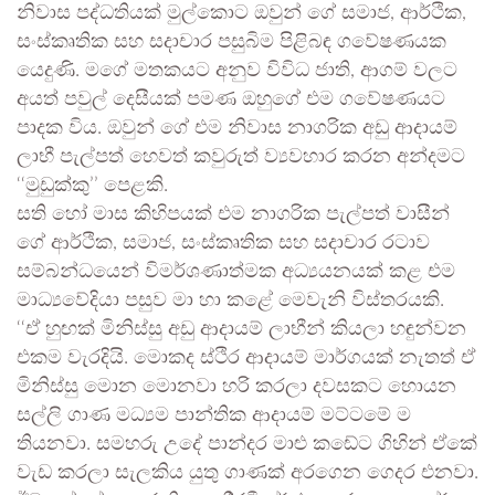
නිවාස පද්ධතියක් මුල්කොට ඔවුන් ගේ සමාජ, ආර්ථික,
සංස්කෘතික සහ සදාචාර පසුබිම පිළිබඳ ගවේෂණයක
යෙදුණි. මගේ මතකයට අනුව විවිධ ජාති, ආගම් වලට
අයත් පවුල් දෙසීයක් පමණ ඔහුගේ එම ගවේෂණයට
පාදක විය. ඔවුන් ගේ එම නිවාස නාගරික අඩු ආදායම්
ලාභී පැල්පත් හෙවත් කවුරුත් ව්‍යවහාර කරන අන්දමට
‘‘මුඩුක්කු’’ පෙළකි.
සති හෝ මාස කිහිපයක් එම නාගරික පැල්පත් වාසීන්
ගේ ආර්ථික, සමාජ, සංස්කෘතික සහ සදාචාර රටාව
සම්බන්ධයෙන් විමර්ශණාත්මක අධ්‍යයනයක් කළ එම
මාධ්‍යවේදියා පසුව මා හා කළේ මෙවැනි විස්තරයකි.
‘‘ඒ හුඟක් මිනිස්සු අඩු ආදායම් ලාභීන් කියලා හඳුන්වන
එකම වැරදියි. මොකද ස්ථිර ආදායම් මාර්ගයක් නැතත් ඒ
මිනිස්සු මොන මොනවා හරි කරලා දවසකට හොයන
සල්ලි ගාණ මධ්‍යම පාන්තික ආදායම් මට්ටමේ ම
තියනවා. සමහරු උදේ පාන්දර මාළු කඬේට ගිහින් ඒකේ
වැඩ කරලා සැලකිය යුතු ගාණක් අරගෙන ගෙදර එනවා.