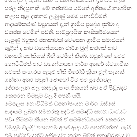
ගම්බදට ද පැතිර යාම ඒ සම්බන්ධයෙන් දැක්විය හැකි
සරල නිදසුනකි. මේ තත්ත්වය යටතේ අතීතයේ නාගරික
කලාප තුළ දක්නට ලැබුණු මෙම නොවිධිමත්
ආදායම්කරණ ව්‍යුහයන් දැන් ග‍්‍රාමීය ප‍්‍රදේශ දක්වා ද
ව්‍යාප්ත වෙමින් පවතී. සාම්ප‍්‍රදායික කෘෂිකර්මයෙන්
යැපුණු බහුතර ජනතාවක් වෙසෙන ග‍්‍රාමීය සමාජයන්
තුළින් ද නව ධනෝපායන මාර්ග මුල් කරගත් නව
ධනපති පන්තියක් බිහි වෙමින් තිබේ. ඔවුන් ගේ මෙම
නොවිධිමත් නව ධනෝපායන මාර්ග අතරේ ස්වභාවික
සම්පත් සංහාරය ඇතුළු නීති විරෝධී ක්‍රියා මුල් තැනක්
ගන්නා අතර ඔවුන් බොහෝ විට එම ප‍්‍රදේශවල
දේශපාලන බල කඳවුරු සාමාජිකයන් බව ද ඒ පිළිබඳව
කෙරෙන විමසුම් වල දී පෙනී යයි.
මෙලෙස නොවිධිමත් ධනෝපායන මාර්ග ඔස්සේ
ආදායම් ලබන සමහරකු අදටත් සමෘද්ධි සහනාධාරයට
පවා හිමිකම් කියන බවත් ඒ සම්බන්ධයෙන් කෙරෙන
විමසුම් වලදී ‘‘එහෙනම් අපේ ආදායම් පෙන්වන්න’’ යැයි
එම පාර්ශවයන්ට අභියෝග කරන බවත් අනාවරණය වී