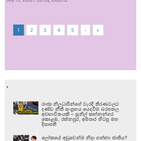
1
2
3
4
5
›
»
.
රාජ්‍ය නිලධාරීන්ගේ වැරදි තීරණවලට
දණ්ඩ නීති සංග්‍රහය යෙදවීම බරපතල
අවභාවිතයකි – සුනිල් කන්නන්ගර
කොළඹ, රත්නපුර, අම්පාර හිටපු මහ
දිසාපති
ලෝකයේ අඩුවෙන්ම නිදා ගන්නා ජාතිය?