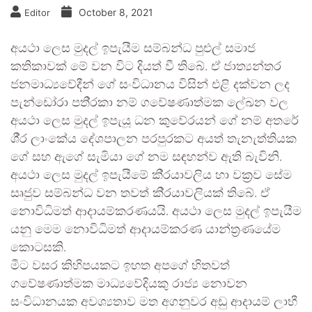
October 8, 2021
Editor
අයථා ලෙස මුදල් ඉපැයීම සම්බන්ධ පුළුල් සමාජ
කතිකාවක් මේ වන විට දියත් වී තිබේ. ඒ ජාත්‍යන්තර
ජනමාධ්‍යවේදීන් ගේ සංවිධානය විසින් එළි දක්වන ලද
පැන්ඩෝරා පති‍්‍රකා නම් ගවේෂණාත්මක ලේඛන වල
අයථා ලෙස මුදල් ඉපැයූ ධන කුවේරයන් ගේ නම් අතරේ
ශී‍්‍ර ලාංකේය දේශපාලන පරපුරකට අයත් තැනැත්තියක
ගේ සහ ඇගේ සැමියා ගේ නම සඳහන්ව ඇති බැවිනි.
අයථා ලෙස මුදල් ඉපැයීමේ කි‍්‍රයාවලිය හා වක‍්‍රව සේම
සෘජුව සම්බන්ධ වන තවත් කි‍්‍රයාවලියක් තිබේ. ඒ
නොවිධිමත් ආදායම්කරණයයි. අයථා ලෙස මුදල් ඉපැයීම
යනු මෙම නොවිධිමත් ආදායම්කරණ යාන්ත‍්‍රණයේම
කොටසකි.
මීට වසර කිහිපයකට ඉහත අපගේ හිතවත්
ගවේෂණාත්මක මාධ්‍යවේදියකු රාජ්‍ය නොවන
සංවිධානයක අවශ්‍යතාව මත අගනුවර අඩු ආදායම් ලාභී