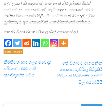
පුද්ගලයන් කී දෙනෙක් නම් අදත් නිරුපද්‍රිතව ජීවත්
වන්නේ ද? මෙතෙක් හරි හැටි හඳුනා නොගත් මෙම
ජාතික වසංගතයට පිළියම් සෙවීම හෙටට කල් දැමිය
යුත්තකැයි අප කෙසේවත් නොසිතන්නේ එනිසාය.
මානව විද්‍යා මහාචාර්ය ප‍්‍රණීත් අභයසුන්දර
එතෙර - මෙතෙර
කීර්තිමත් හෘද ශල්‍ය වෛද්‍ය
තේ වගාවට රසායනික
වයි.කේ . එම්. ලහී
පොහොර;තිරිඟු පිටි,කිරි
අභාවප්‍රාප්ත වෙයි
පිටි,ගෑස් සිමෙන්ති උපරිම
මිල අහෝසියි