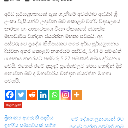
අර්ධ සුර්යග්‍රහනයක් දැක ගැනීමේ අවස්ථාව අද(25) ශ්‍රී
ලංකා වැසියන්ට උදාවන බව කොළඹ විශ්ව විද්‍යාලයේ
තාරකා හා අභ්‍යාවකාශ විද්‍යා ඒකකයේ අධ්‍යක්ෂ
මහාචාර්ය චන්දන ජයරත්න මහතා පවසයි. අද
පස්වරුවේ ප්‍රදේශ කිහිපයකට මෙම අර්ධ සුර්යග්‍රහනය
දිස්වන අතර කොළඹ නගරයට පස්වරු 5.43 ට පමණත්
යාපනය නගරයට පස්වරු 5.27 පමණත් මෙය දර්ශනය
වෙයි. එහෙත් රටේ දකුණු ප්‍රදේශවලට මෙය හොඳින් දිස්
නොවන බව ද මහාචාර්ය චන්දන ජයරත්න මහතා
පවසයි.
කාලීන පුවත්
බ්‍රිතාන්‍ය අගමැති පදවිය
මේ දේශපාලනයෙන් රට
ඉන්දීය සම්භවයක් සහිත
ගොඩ ගන්න පුළුවන් නම්