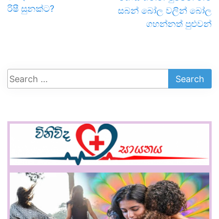
රිෂී සුනක්ට?
සබන් බෝල වලින් බෝල
ගහන්නත් පුළුවන්