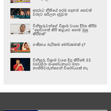
අපරාධ නීතියේ පරම පදනම හෙවත්
වරදට සරිලන දඬුවම
විනිසුරුවන්ගේ විශ්‍රාම වයස දීර්ඝ කිරීම
“දොවාගත් කිරි කළයට ගොම මුසු
කිරීමක්”
ගණිතය බැරිකම මෝඩකමක් ද?
විනිසුරු විශ්‍රාම වයස දිගු කිරීමේ 22
ව්‍යවස්ථා සංශෝධනයට මහා
නාහිමිවරුන්ගෙන් විරෝධයක් නෑ