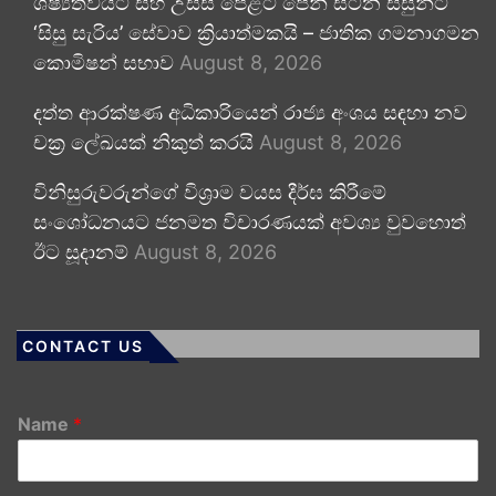
ශිෂ්‍යත්වයට සහ උසස් පෙළට පෙනී සිටින සිසුන්ට
‘සිසු සැරිය’ සේවාව ක්‍රියාත්මකයි – ජාතික ගමනාගමන
කොමිෂන් සභාව
August 8, 2026
දත්ත ආරක්ෂණ අධිකාරියෙන් රාජ්‍ය අංශය සඳහා නව
චක්‍ර ලේඛයක් නිකුත් කරයි
August 8, 2026
විනිසුරුවරුන්ගේ විශ්‍රාම වයස දීර්ඝ කිරීමේ
සංශෝධනයට ජනමත විචාරණයක් අවශ්‍ය වුවහොත්
ඊට සූදානම්
August 8, 2026
CONTACT US
Name
*