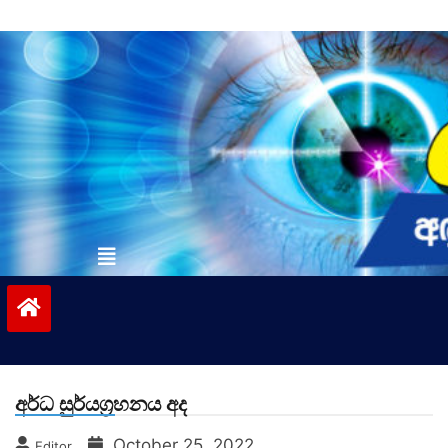
Skip
to
content
vinivida.lk
අර්ධ සුර්යග්‍රහනය අද
October 25, 2022
Editor