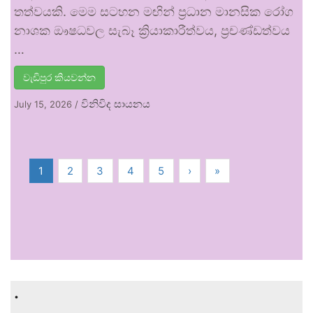
තත්වයකි. මෙම සටහන මඟින් ප්‍රධාන මානසික රෝග
නාශක ඖෂධවල සැබෑ ක්‍රියාකාරීත්වය, ප්‍රචණ්ඩත්වය
…
වැඩිපුර කියවන්න
විනිවිද සායනය
July 15, 2026
/
1
2
3
4
5
›
»
.