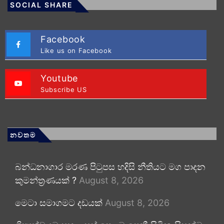
SOCIAL SHARE
Facebook
Like us on Facebook
Youtube
Subscribe US
නවතම
බන්ධනාගාර මරණ පිටුපස හදිසි නීතියට මග පාදන
කුමන්ත්‍රණයක් ?
August 8, 2026
මෙටා සමාගමට දඩයක්
August 8, 2026