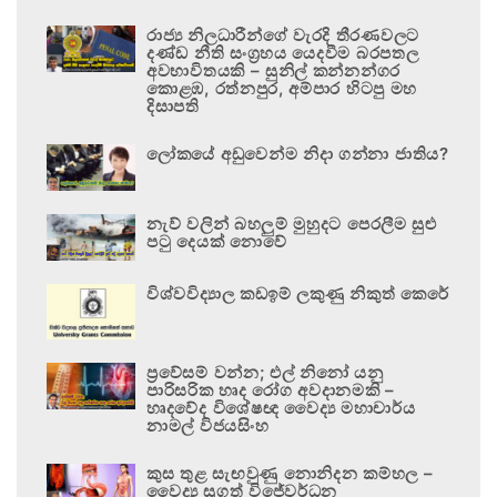
රාජ්‍ය නිලධාරීන්ගේ වැරදි තීරණවලට
දණ්ඩ නීති සංග්‍රහය යෙදවීම බරපතල
අවභාවිතයකි – සුනිල් කන්නන්ගර
කොළඹ, රත්නපුර, අම්පාර හිටපු මහ
දිසාපති
ලෝකයේ අඩුවෙන්ම නිදා ගන්නා ජාතිය?
නැව් වලින් බහලුම් මුහුදට පෙරලීම සුළු
පටු දෙයක් නොවේ
විශ්වවිද්‍යාල කඩඉම් ලකුණු නිකුත් කෙරේ
ප්‍රවේසම් වන්න; එල් නිනෝ යනු
පාරිසරික හෘද රෝග අවදානමකි –
හෘදවේද විශේෂඥ වෛද්‍ය මහාචාර්ය
නාමල් විජයසිංහ
කුස තුළ සැඟවුණු නොනිදන කම්හල –
වෛද්‍ය සුගත් විජේවර්ධන