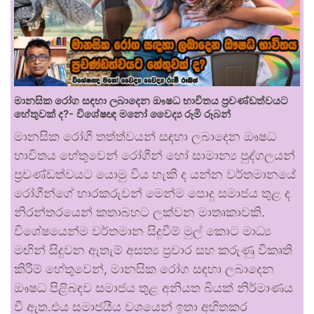
මානසික රෝග සඳහා ලබාදෙන ඖෂධ භාවිතය ප්‍රචණ්ඩත්වයට
හේතුවක් ද?- විශේෂඥ මනෝ වෛද්‍ය රූමි රූබන්
මානසික රෝගී තත්ත්වයන් සඳහා ලබාදෙන ඖෂධ
භාවිතය හේතුවෙන් රෝගීන් හෝ සාමාන්‍ය පුද්ගලයන්
ප්‍රචණ්ඩත්වයට යොමු විය හැකි ද යන්න වර්තමානයේ
රෝගීන්ගේ භාරකරුවන් මෙන්ම පොදු සමාජය තුළ ද
නිරන්තරයෙන් කතාබහට ලක්වන මාතෘකාවකි.
විශේෂයෙන්ම වර්තමාන සිදුවීම් මුල් කොට මාධ්‍ය
මඟින් සිදුවන ඇතැම් අසත්‍ය ප්‍රචාර සහ කරුණු විකෘති
කිරීම් හේතුවෙන්, මානසික රෝග සඳහා ලබාදෙන
ඖෂධ පිළිබඳව සමාජය තුළ අනියත බියක් නිර්මාණය
වී ඇත.එය සමාජයීය වශයෙන් ඉතා අහිතකර