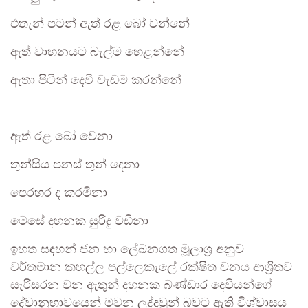
එතැන් පටන් ඇත් රළ බෝ වන්නේ
ඇත් වාහනයට බැල්ම හෙළන්නේ
ඇතා පිටින් දෙවි වැඩම කරන්නේ
ඇත් රළ බෝ වෙනා
තුන්සිය පනස් තුන් දෙනා
පෙරහර ද කරමිනා
මෙසේ දහනක සුරිඳු වඩිනා
ඉහත සඳහන් ජන හා ලේඛනගත මූලාශ්‍ර අනුව
වර්තමාන කහල්ල පල්ලෙකැලේ රක්ෂිත වනය ආශ්‍රිතව
සැරිසරන වන ඇතුන් දහනක බණ්ඩාර දෙවියන්ගේ
දේවානුභාවයෙන් මවන ලද්දවුන් බවට ඇති විශ්වාසය