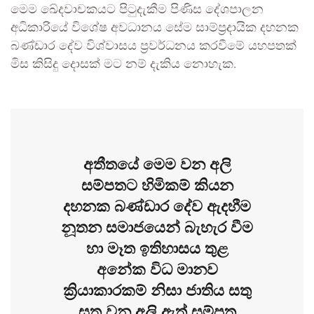
මෙම ඛේදවාචකයට පිටුදැකීම පිණිස දේශපාලන
අධිකාරියේ විශේෂ අවධානය සේම සාම්ප්‍රදායික දහනක
බණ්ඩාර දේව විශ්වාසය ප්‍රවර්ධනය කරවීමේ යහපතක්
මිස කිසිදු දොසක් මට නම් දැකිය නොහැක.
අතීතයේ මෙම වන අලි
සම්පතට හිමිකම් කියන
දහනක බණ්ඩාර දේව ඇදහීම
නූතන සමාජයෙන් බැහැර වීම
හා මෑත ඉතිහාසය තුළ
අනේක විධ මානව
ක්‍රියාකාරකම් නිසා ජාතිය සතු
සතු වන අලි ඇත් සම්පත