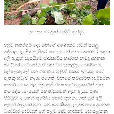
ඝාතනයට ලක් ව සිටි අන්දම
පසුව කතරගම දෙවියන්ගේ අණසකට යටත් සියලු
දේවාලවල දිය කැපීමේ මංගල්‍යයන් සඳහා පෙරහර සඳහා
අලි ඇතුන් සැපයීමේ රාජකාරිය භාරගත් නමුදු දහනක
බණ්ඩාර දෙවියන්ට ඒ වන විට කහල්ල, පොරවගම,
පල්ලෙකැලේ වන ගහණය තුළින් එකම අලියකු හෝ
ඇතකු හමු වී නැත. එහෙත්, වනයේ තවදුරටත් සැරිසරන
අතරේ වනය මැද තිබූ ඇතින්නකගේ මළකුණක් දැක
තම දේව බලයෙන් හෙණ්ඩුවෙන් ඇන ඇයට පණ
පිහිටුවා ඇගෙන් තුන්සිය පනස් තුනකගෙන් යුත් අලි
ඇතුන් රංචුවක් තනා ගත් බව කියනු ලැබේ.මෙය දහනක
බණ්ඩාර දෙවියන් ගේ පළමු දේව හාස්කම සේ සළකනු