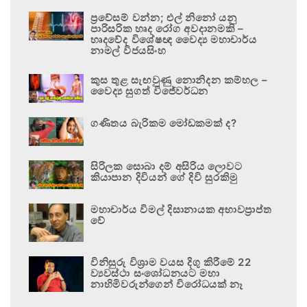
ප්‍රවේසම් වන්න; එල් නිනෝ යනු
පාරිසරික හෘද රෝග අවදානමකි –
හෘදවේද විශේෂඥ වෛද්‍ය මහාචාර්ය
නාමල් විජයසිංහ
කුස තුළ සැඟවුණු නොනිදන කම්හල –
වෛද්‍ය සුගත් විජේවර්ධන
ගණිතය බැරිකම මෝඩකමක් ද?
සිරිලක සොබා දම් අසිරිය ලොවට
කියාපාන දිවියන් ගේ දිවි සුරකිමු
මහාචාර්ය විමල් දිසානායක අභාවප්‍රාප්ත
වේ
විනිසුරු විශ්‍රාම වයස දිගු කිරීමේ 22
ව්‍යවස්ථා සංශෝධනයට මහා
නාහිමිවරුන්ගෙන් විරෝධයක් නෑ