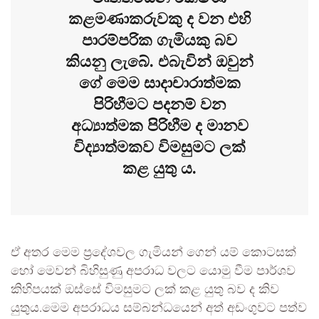
කළමණාකරුවකු ද වන එහි
පාරම්පරික ගැමියකු බව
කියනු ලැබේ. එබැවින් ඔවුන්
ගේ මෙම සාදාචාරාත්මක
පිරිහීමට පදනම් වන
අධ්‍යාත්මක පිරිහීම ද මානව
විද්‍යාත්මකව විමසුමට ලක්
කළ යුතු ය.
ඒ අතර මෙම ප්‍රදේශවල ගැමියන් ගෙන් යම් කොටසක්
හෝ මෙවන් බිහිසුණු අපරාධ වලට යොමු වීම පාර්ශව
කිහිපයක් ඔස්සේ විමසුමට ලක් කළ යුතු බව ද කිව
යුතුය.මෙම අපරාධය සම්බන්ධයෙන් අත් අඩංගුවට පත්ව