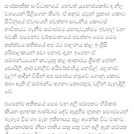
සංස්කෘතික සංවිධානයේ. හෙවත් යුනෙස්කෝව ද නිල
වශයෙන් පිළිගෙන තිබේ. ඒ අනුව ඔවුන් ප්‍රකාශ කොට
සිටිනුයේ ඒවායෙහි පවත්නා සාධනීය කොටස්
භාවිතයට ගැනීම සමාජමය යහපැවැත්මට ඉවහල් වන
බවකි. එමෙන්ම වර්තමානයේ පවත්නා මෙම මෙම
තත්ත්වය අතීතයේ අප රට පාලනය කළ ඉංග්‍රීසි
පරිපාලකයන් පවා මනාව දැන ඉගෙන ඒ
සම්බන්ධයෙන් කටයුතු කළ ආකාරය ශ්‍රීමත් ජෝන්
ඩොයිලි, ආර්.ඩබ්ලිව් අයිවර්ස්,හියූ නෙවිල්, ලෙනාඩ්
වුල්ෆ් ආදීන් විසින් අප සමාජය හමුවේ ගොනු කොට
තබා ඇති ඒ සම්බන්ධ අගනා තොරතුරු වලින් පැහැදිලි
වේ.
එමෙන්ම අතීතයේ මෙම වන අලි සම්පතට හිමිකම්
කියන දහනක බණ්ඩාර දේව ඇදහීම නූතන සමාජයෙන්
බැහැර වීම හා මෑත ඉතිහාසය තුළ අනේක විධ මානව
ක්‍රියාකාරකම් නිසා ජාතිය සතු සතු වන අලි ඇත් සම්පත