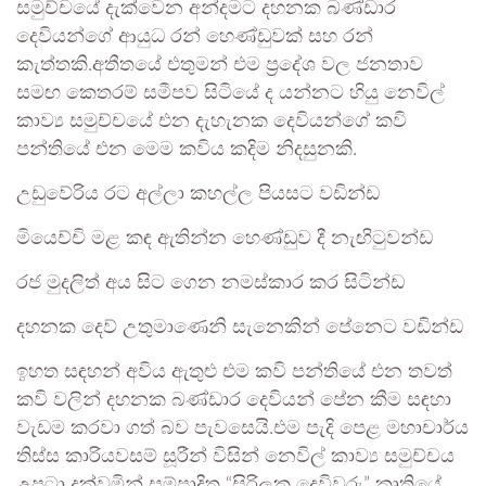
සමුච්චයේ දැක්වෙන අන්දමට දහනක බණ්ඩාර
දෙවියන්ගේ ආයුධ රන් හෙණ්ඩුවක් සහ රන්
කැත්තකි.අතීතයේ එතුමන් එම ප්‍රදේශ වල ජනතාව
සමඟ කෙතරම් සමීපව සිටියේ ද යන්නට හියු නෙවිල්
කාව්‍ය සමුච්චයේ එන දැහැනක දෙවියන්ගේ කවි
පන්තියේ එන මෙම කවිය කදිම නිදසුනකි.
උඩුවේරිය රට අල්ලා කහල්ල පියසට වඩින්ඩ
මියෙච්චි මළ කඳ ඇතින්න හෙණ්ඩුව දී නැඟිටුවන්ඩ
රජ මුදලිත් අය සිට ගෙන නමස්කාර කර සිටින්ඩ
දහනක දෙව් උතුමාණෙනි සැනෙකින් පේනෙට වඩින්ඩ
ඉහත සඳහන් අවිය ඇතුළු එම කවි පන්තියේ එන තවත්
කවි වලින් දහනක බණ්ඩාර දෙවියන් පේන කීම සඳහා
වැඩම කරවා ගත් බව පැවසෙයි.එම පැදි පෙළ මහාචාර්ය
තිස්ස කාරියවසම් සූරීන් විසින් නෙවිල් කාව්‍ය සමුච්චය
උපුටා දක්වමින් සම්පාදිත “සිරිලක දෙවිවරු” කෘතියේ