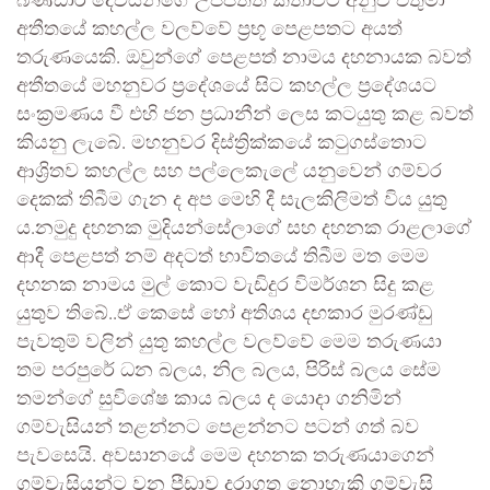
බණ්ඩාර දෙවියන්ගේ උප්පත්ති කතාවට අනුව එතුමා
අතීතයේ කහල්ල වලව්වේ ප්‍රභූ පෙළපතට අයත්
තරුණයෙකි. ඔවුන්ගේ පෙළපත් නාමය දහනායක බවත්
අතීතයේ මහනුවර ප්‍රදේශයේ සිට කහල්ල ප්‍රදේශයට
සංක්‍රමණය වී එහි ජන ප්‍රධානීන් ලෙස කටයුතු කළ බවත්
කියනු ලැබේ. මහනුවර දිස්ත්‍රික්කයේ කටුගස්තොට
ආශ්‍රිතව කහල්ල සහ පල්ලෙකැලේ යනුවෙන් ගම්වර
දෙකක් තිබීම ගැන ද අප මෙහි දී සැලකිලිමත් විය යුතු
ය.නමුදු දහනක මුදියන්සේලාගේ සහ දහනක රාළලාගේ
ආදී පෙළපත් නම් අදටත් භාවිතයේ තිබීම මත මෙම
දහනක නාමය මුල් කොට වැඩිදුර විමර්ශන සිදු කළ
යුතුව තිබේ..ඒ කෙසේ හෝ අතිශය දඟකාර මුරණ්ඩු
පැවතුම් වලින් යුතු කහල්ල වලව්වේ මෙම තරුණයා
තම පරපුරේ ධන බලය, නිල බලය, පිරිස් බලය සේම
තමන්ගේ සුවිශේෂ කාය බලය ද යොදා ගනිමින්
ගම්වැසියන් තළන්නට පෙළන්නට පටන් ගත් බව
පැවසෙයි. අවසානයේ මෙම දහනක තරුණයාගෙන්
ගම්වැසියන්ට වන පීඩාව දරාගත නොහැකි ගම්වැසි