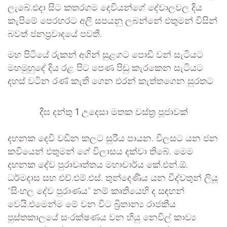
ලැබේ.එදා සිට කතරගම දෙවියන්ගේ දේවාලවල දිය
කැපිමේ පෙරහරට අලි සපයනු ලබන්නේ එතුමන් විසින්
බවත් ජනප්‍රවාදයේ පවතී.
මහ පිටියේ රුකන් අගින් සුළගට පොඩි වන් සැටියට
මහමුහුදේ දිය රළ පිට පෙණ පිඩු කැරකෙන සැටියට
දහස් වටින රණ් කැති ගෙන එරන් කැත්තගෙන සුරතට
දීඝ දන්තු 1 උදෙසා මතක වස්ත්‍ර පූජාවක්
දහනක දෙවි වඩින කලට සුරීය පායන. විලසට යන ජන
කවියෙන් එතුමන් ගේ විලාසය දක්වා තිබේ. මෙම
දහනක දේව පුරාවෘත්තය මහාචාර්ය කේ.එන්.ඕ.
ධර්මදාස සහ එච්.එම්.එස්. තුන්දෙණිය යන විද්වතුන් ලියූ
“සිංහල දේව පුරාණය” නම් කෘතියෙහි ද සඳහන්
වෙයි.එමෙන්ම මේ වන විට බ්‍රිතාන්‍ය රාජකීය
පුස්තකාලයේ සංරක්ෂණය වන හියු නෙවිල් කාව්‍ය