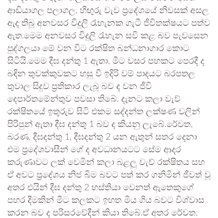
ආඩියාගල පලාගල, හිඟුරු වැව ප්‍රදේශයේ නිවසක් අසල
ඇද තිබූ අනවසර විදුලි රැහැනක ගැටී ජීවිතක්ෂයට පත්ව
ඇත.මෙම අනවසර විදුලි රැහැන සවි කළ බව පැවසෙන
පුද්ගලයා මේ වන විට රක්ෂිත බන්ධනාගාර කොට
සිටියි.මෙම දීඝ දන්තු 1 ඇතා, මීට වසර පහකට පෙරදී ද
බඳින තුවක්කුවකට හසු වී ඉදිරි වම් පාදයට බරපතල
තුවාල සිදුව ප්‍රතිකාර ලැබූ බව ද වන ජීවි
දෙපාර්තමේන්තුව පවසා තිබේ. දැනට කලා වැව්
රක්ෂිතයේ ඉතුරුව සිටි එකම සද්දන්ත ලක්ෂණ වලින්
පිරිපුන් ඇතා දීඝ දන්තු 1 බව ද කියනු ලැබේ.රේවත,
බරණ, දීඝදන්තු 1, දීඝදන්තු 2 යන ඇතුන් සතර දෙනා
එම ප්‍රදේශවාසීන් ගේ ද අවධානයටට සේම ආදර
කරුණාවට ලක් වෙමින් කලා බළලූ වැව් රක්ෂිතය සහ
ඒ අවට ප්‍රදේශය නිජ බිම බවට පත් කර ගනිමින් ජීවත් වූ
අතර එයින් දීඝ දන්තු 2 හස්තියා වෙනත් ඇතෙකුගේ
පහර දීමකින් මීට කලකට ඉහත මිය ගිය බවට විශ්වාස
කරන බව ද පරිසරවේදීන් කියා තිබේ.ඒ අතර රේවත,