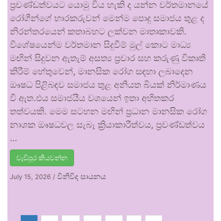
ප්‍රචණ්ඩත්වයට යොමු විය හැකි ද යන්න වර්තමානයේ
රෝගීන්ගේ භාරකරුවන් මෙන්ම පොදු සමාජය තුළ ද
නිරන්තරයෙන් කතාබහට ලක්වන මාතෘකාවකි.
විශේෂයෙන්ම වර්තමාන සිදුවීම් මුල් කොට මාධ්‍ය
මඟින් සිදුවන ඇතැම් අසත්‍ය ප්‍රචාර සහ කරුණු විකෘති
කිරීම් හේතුවෙන්, මානසික රෝග සඳහා ලබාදෙන
ඖෂධ පිළිබඳව සමාජය තුළ අනියත බියක් නිර්මාණය
වී ඇත.එය සමාජයීය වශයෙන් ඉතා අහිතකර
තත්වයකි. මෙම සටහන මඟින් ප්‍රධාන මානසික රෝග
නාශක ඖෂධවල සැබෑ ක්‍රියාකාරීත්වය, ප්‍රචණ්ඩත්වය
…
වැඩිපුර කියවන්න
විනිවිද සායනය
July 15, 2026
/