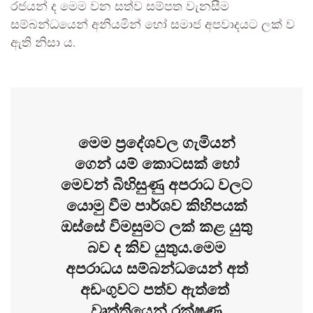
රජයන් ද මෙම වන සත්ව සම්පත වැනසීම
සම්බන්ධයෙන් අනියමින් හෝ සමාජ අපවාදයට ලක් ව
ඇති නිසා ය.
මෙම ප්‍රදේශවල ගැමියන්
ගෙන් යම් කොටසක් හෝ
මෙවන් බිහිසුණු අපරාධ වලට
යොමු වීම පාර්ශව කිහිපයක්
ඔස්සේ විමසුමට ලක් කළ යුතු
බව ද කිව යුතුය.මෙම
අපරාධය සම්බන්ධයෙන් අත්
අඩංගුවට පත්ව ඇත්තේ
වෘත්තියෙන් රක්ෂණ