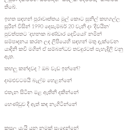
තිබේ.
ඉහත සඳහන් පුරාවෘත්තය මුල් කොට සුනිල් කහගල්ල
සූරීන් විසින් 1990 දෙසැම්බර් 20 වැනි දා ‘දිවයින’
පුවත්පතට ‘දහනක බණ්ඩාර දෙවියෝ’ නමින්
සම්පාදනය කරන ලද ලිපියෙහි සඳහන් මතු දැක්වෙන
යාදිනි කවි මගින් ඒ සම්බන්ධව තවදුරටත් පැහැදිලි වනු
ඇත.
කහලු කන්දවද ? ඔබ වැඩ ඉන්නේ?
දාමළුවටමයි බැල්ම හෙළන්නේ
එතැන සිටින මළ ඇතිනි දකින්නේ
හෙණ්ඩුව දී ඇත් කඳ නැගිටින්නේ
කසලු යැයි යන නමක් සැදෙන්නේ