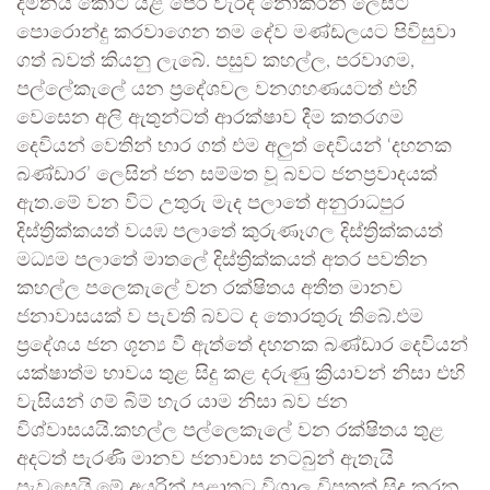
දමනය කොට යළි පෙර වැරදි නොකරන ලෙසට
පොරොන්දු කරවාගෙන තම දේව මණ්ඩලයට පිවිසුවා
ගත් බවත් කියනු ලැබේ. පසුව කහල්ල, පරවාගම,
පල්ලේකැලේ යන ප්‍රදේශවල වනගහණයටත් එහි
වෙසෙන අලි ඇතුන්ටත් ආරක්ෂාව දීම කතරගම
දෙවියන් වෙතින් භාර ගත් එම අලුත් දෙවියන් ‘දහනක
බණ්ඩාර’ ලෙසින් ජන සම්මත වූ බවට ජනප්‍රවාදයක්
ඇත.මේ වන විට උතුරු මැද පලාතේ අනුරාධපුර
දිස්ත්‍රික්කයත් වයඹ පලාතේ කුරුණෑගල දිස්ත්‍රික්කයත්
මධ්‍යම පලාතේ මාතලේ දිස්ත්‍රික්කයත් අතර පවතින
කහල්ල පලෙකැලේ වන රක්ෂිතය අතීත මානව
ජනාවාසයක් ව පැවති බවට ද තොරතුරු තිබේ.එම
ප්‍රදේශය ජන ශූන්‍ය වී ඇත්තේ දහනක බණ්ඩාර දෙවියන්
යක්ෂාත්ම භාවය තුළ සිදු කළ දරුණු ක්‍රියාවන් නිසා එහි
වැසියන් ගම් බිම් හැර යාම නිසා බව ජන
විශ්වාසයයි.කහල්ල පල්ලෙකැලේ වන රක්ෂිතය තුළ
අදටත් පැරණි මානව ජනාවාස නටබුන් ඇතැයි
පැවසෙයි.මේ අයුරින් පළාතට විශාල විපතක් සිදු කරන