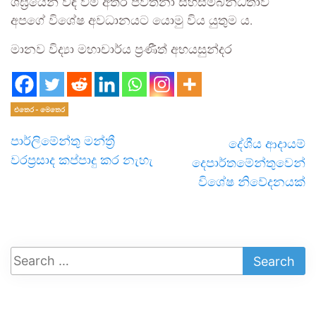
ශීඝ්‍රයෙන් වඳ වීම අතර පවත්නා සහසම්බන්ධතාව
අපගේ විශේෂ අවධානයට යොමු විය යුතුම ය.
මානව විද්‍යා මහාචාර්ය ප්‍රණීත් අභයසුන්දර
එතෙර - මෙතෙර
පාර්ලිමේන්තු මන්ත්‍රී
දේශීය ආදායම්
වරප්‍රසාද කප්පාදු කර නැහැ
දෙපාර්තමේන්තුවෙන්
විශේෂ නිවේදනයක්