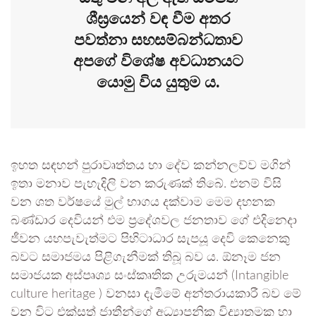
ශීඝ්‍රයෙන් වඳ වීම අතර
පවත්නා සහසම්බන්ධතාව
අපගේ විශේෂ අවධානයට
යොමු විය යුතුම ය.
ඉහත සඳහන් පුරාවෘත්තය හා දේව කන්නලව්ව මගින්
ඉතා මනාව පැහැදිලි වන කරුණක් තිබේ. එනම් විසි
වන ශත වර්ෂයේ මුල් භාගය දක්වාම මෙම දහනක
බණ්ඩාර දෙවියන් එම ප්‍රදේශවල ජනතාව ගේ එදිනෙදා
ජීවන යහපැවැත්මට පිහිටාධාර සැපයූ දෙවි කෙනෙකු
බවට සමාජමය පිළිගැනීමක් තිබූ බව ය. ඕනෑම ජන
සමාජයක අස්පෘශ්‍ය සංස්කෘතික උරුමයන් (Intangible
culture heritage ) වනසා දැමීමේ අන්තරායකාරී බව මේ
වන විට එක්සත් ජාතීන්ගේ අධ්‍යාපනික විද්‍යාතමක හා