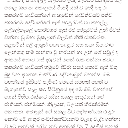
“……තව ද කහගල්ල වලච්චේ ඉපිද ගැටවර සන්දියේ ඔල
මොළ කම් පා අකාලයේ මියැදී යක් ව ඉපදී වදාරා
කතරගම දෙවියන්ගේ ආඥාවෙන් දේවත්වයට පත්ව
කතරගම දෙවියන්ගේ ඇත් පරපුරටත් හා කහල්ල
පල්ලේකැලේ පොරවගම ඇත් රජ පරපුරටත් උන් ජීවත්
වන්නා වූ මහා මූකලාන් වලටත් නිති රැකවරණ
සළසමින් අලි ඇතුන් ගහකොළට සහ සතා සීපාවාට
ලෙන්ගතු කම් පාන්නා වූ නරයන් හා උන් ගේ පවුල් ද
ඇකයේ හොවාගත් දරුවන් මෙන් රැක ගන්නා බවට
කතරගම දෙවියන් හමුවේ දිව්රා සපථ කොට ඇති මතු
බුදු වන දහනක බණ්ඩාර දේවතාවුන් වහන්ස, ඔබ
වහන්සේ ඉදිරියට පැමිණ මෙසේ යටහත් පහත් ව
බැගෑපත්ව සැළ කර සිටිනුයේ අද මේ ඔබ වහන්සේ
ගෙන් පිහිටාරක්ෂාව යදින සකල ආතුරයන් ගේ
ජාතියක්, ජන්මයක්, නිලයක්, බලයක් තිරාතිරමක්
නොතකා මොවුන් ගේ සකල විධ දෝෂාන්ධකාර දුරු
කොට මේ ආතුර පංචස්කන්ධයනට වැළඳ වැද්ද ගන්නා
වූ අට අනූවක් රෝග නව අනූවක් ව්‍යාධි දෙතිස් තුනක්