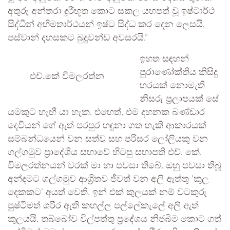
අතුරු අන්තරා දූරීභූත කොට සකල යහපත් වූ ඉෂ්ටාර්ථ
සිද්ධීන් අභිමතාර්ථයන් ඉෂ්ට සිද්ධ කර දෙන ලෙසයි,
පස්වාන් දහසකට බුදුවන්ඩ අවසරයි.”
ඉහත සඳහන්
පුරාණෝක්තිය කිසිදු
එච්.කේ විමලරත්න
හරයක් නොමැති
නිසරු ප්‍රලාපයක් සේ
යමකුට හැඟී යා හැක. එහෙත්, එම දහනක බණ්ඩාර
දෙවියන් ගේ ඇත් පරපුර හඳුනා ගත හැකි ආකාරයක්
සම්බන්ධයෙන් වන සත්ව සහ පරිසර ලෝලියකු වන
ගල්ගමුව ප්‍රාදේශීය සභාවේ හිටපු සභාපති එච්. කේ.
විමලරත්නයන් වරක් මා හා පවසා තිබේ. ඔහු පවසා තිබූ
අන්දමට ගල්ගමුව ආශ්‍රිතව ජීවත් වන අලි ඇත්තු ‘කුල
දෙකකට’ අයත් වෙති. ඉන් එක් කුලයක් නම් වටකුරු
පුෂ්ටිමත් ශරීර ඇති කහල්ල පල්ලේකැලේ අලි ඇත්
කුලයයි. තබ්බෝව විල්පත්තු ප්‍රදේශය නිජබිම කොට ගත්