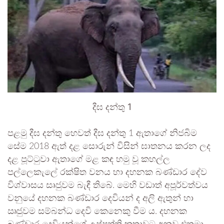
දීඝ දන්තු 1
පළමු දීඝ දන්තු හෙවත් දීඝ දන්තු 1 ඇතාගේ නිජබිම
සේම 2018 ඇත් දළ සොරුන් විසින් ඝාතනය කරන ලද
දළ පූට්ටුවා ඇතාගේ මළ කඳ හමු වූ කහල්ල
පල්ලෙකැලේ රක්ෂිත වනය හා දහනක බණ්ඩාර දේව
විශ්වාසය සෘජුවම බැඳී තිබේ. මෙහි වඩාත් අපූර්වත්වය
වනුයේ දහනක බණ්ඩාර දෙවියන් ද අලි ඇතුන් හා
ඍජුවම සම්බන්ධ දෙවි කෙනෙකු වීම ය. දහනක