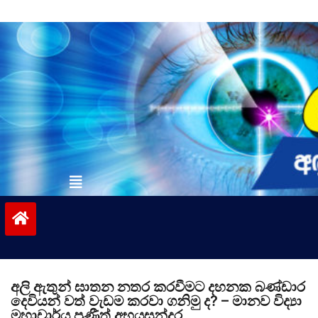
Skip
to
content
vinivida.lk
අලි ඇතුන් ඝාතන නතර කරවීමට දහනක බණ්ඩාර
දෙවියන් වත් වැඩම කරවා ගනිමු ද? – මානව විද්‍යා
මහාචාර්ය ප්‍රණීත් අභයසුන්දර