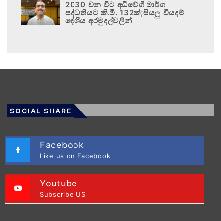
2030 වන විට අධිවේගී මාර්ග
පද්ධතියට කි.මී. 132ක්;සියලු වියදම්
දේශීය අරමුදල්වලින්
SOCIAL SHARE
Facebook
Like us on Facebook
Youtube
Subscribe US