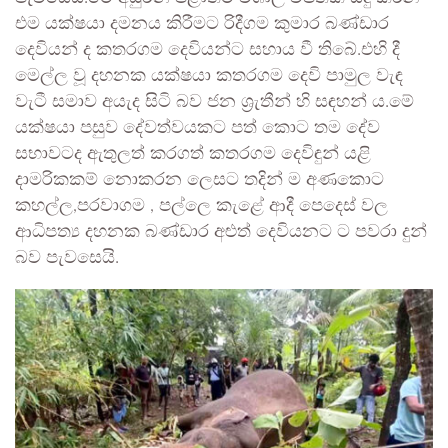
එම යක්ෂයා දමනය කිරීමට රිදීගම කුමාර බණ්ඩාර
දෙවියන් ද කතරගම දෙවියන්ට සහාය වී තිබේ.එහි දී
මෙල්ල වූ දහනක යක්ෂයා කතරගම දෙවි පාමුල වැඳ
වැටී සමාව අයැද සිටි බව ජන ශ්‍රැතීන් හි සඳහන් ය.මේ
යක්ෂයා පසුව දේවත්වයකට පත් කොට තම දේව
සභාවටද ඇතුලත් කරගත් කතරගම දෙවිඳුන් යළි
දාමරිකකම් නොකරන ලෙසට තදින් ම අණකොට
කහල්ල,පරවාගම , පල්ලෙ කැළේ ආදී පෙදෙස් වල
ආධිපත්‍ය දහනක බණ්ඩාර අළුත් දෙවියනට ට පවරා දුන්
බව පැවසෙයි.