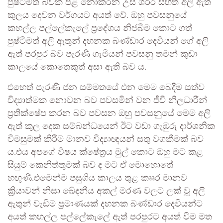
පුෂ්ටිමත් බවක් පළ නොකරන උස් ශරීර සහිත අලි ඇත්
කුලය දෙවන වර්ගයට අයත් වේ. ඔහු පවසනුයේ
කහල්ල පල්ලේකැලේ ප්‍රදේශය නිජබිම කොට ගත්
පුෂ්ටිමත් අලි ඇතුන් දහනක බණ්ඩාර දෙවියන් ගේ අලි
ඇත් පරපුර බව පැරණි ගැමියන් පවසනු තමන් කුඩා
කාලයේ කොතෙකුත් අසා ඇති බව ය.
එහෙත් පැරණි ජන සම්මතයේ එන මෙම බෙදීම සත්ව
විද්‍යාත්මක නොවන බව පවසමින් වන ජීවී නිලධාරීන්
ප්‍රතික්ෂේප කරන බව පවසන ඔහු පවසනුයේ මෙම අලි
ඇත් කුල දෙක සම්බන්ධයෙන් ඊට වඩා ගැඹුරු දාර්ශනික
විමසුමක් කිරීම මානව විද්‍යාඥයන් සතු වගකීමක් බව
ය.එය අපගේ විෂය ක්ෂේත්‍රය මුල් කොට ඔහු මට කළ
සියුම් කෙනිත්තුමක් බව ද මට ඒ මොහොතේ
හඟුණි.එමෙන්ම පසුගිය කාලය තුළ කෲර මානව
ක්‍රියාවන් නිසා ඛේදනීය අකල් මරණ වලට ලක් වූ අලි
ඇතුන් වැඩිම ප්‍රමාණයක් දහනක බණ්ඩාර දෙවියන්ට
අයත් කහල්ල පල්ලේකැලේ ඇත් පරපුරට අයත් වීම මත