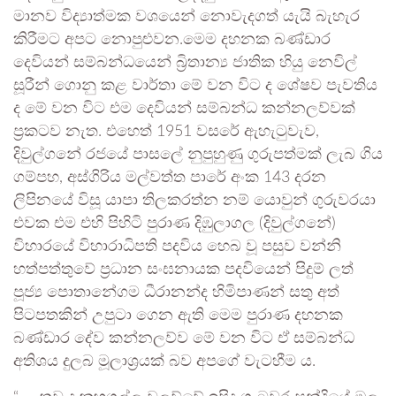
මානව විද්‍යාත්මක වශයෙන් නොවැදගත් යැයි බැහැර
කිරීමට අපට නොපුළුවන.මෙම දහනක බණ්ඩාර
දෙවියන් සම්බන්ධයෙන් බ්‍රිතාන්‍ය ජාතික හියු නෙවිල්
සූරීන් ගොනු කළ වාර්තා මේ වන විට ද ශේෂව පැවතිය
ද මේ වන විට එම දෙවියන් සම්බන්ධ කන්නලව්වක්
ප්‍රකටව නැත. එහෙත් 1951 වසරේ ඇහැටුවැව,
දිවුල්ගනේ රජයේ පාසලේ නුපුහුණු ගුරුපත්මක් ලැබ ගිය
ගම්පහ, අස්ගිරිය මල්වත්ත පාරේ අංක 143 දරන
ලිපිනයේ විසූ යාපා තිලකරත්න නම් යොවුන් ගුරුවරයා
එවක එම එහි පිහිටි පුරාණ දිඹුලාගල (දිවුල්ගනේ)
විහාරයේ විහාරාධිපති පදවිය හෙබ වූ පසුව වන්නි
හත්පත්තුවේ ප්‍රධාන සංඝනායක පදවියෙන් පිදුම් ලත්
පූජ්‍ය පොතානේගම ධීරානන්ද හිමිපාණන් සතු අත්
පිටපතකින් උපුටා ගෙන ඇති මෙම පුරාණ දහනක
බණ්ඩාර දේව කන්නලව්ව මේ වන විට ඒ සම්බන්ධ
අතිශය දුලබ මූලාශ්‍රයක් බව අපගේ වැටහීම ය.