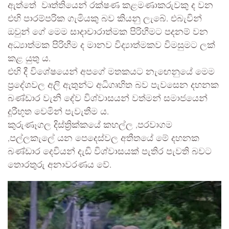
ඇත්තේ වෘත්තියෙන් රක්ෂණ කළමණාකරුවකු ද වන
එහි පාරම්පරික ගැමියකු බව කියනු ලැබේ. එබැවින්
ඔවුන් ගේ මෙම සාදාචාරාත්මක පිරිහීමට පදනම් වන
අධ්‍යාත්මක පිරිහීම ද මානව විද්‍යාත්මකව විමසුමට ලක්
කළ යුතු ය.
එහි දී විශේෂයෙන් අපගේ මතකයට නැඟෙනුයේ මෙම
ප්‍රදේශවල අලි ඇතුන්ට අධිගෘහිත බව පැවසෙන දහනක
බණ්ඩාර වැනි දේව විශ්වාසයන් වත්මන් සමාජයෙන්
දූරීභූත වෙමින් පැවැතීම ය.
කුරුණෑගල දිස්ත්‍රික්කයේ කහල්ල ,පරවාගම
,පල්ලකැලේ යන පෙදෙස්වල අතීතයේ මේ දහනක
බණ්ඩාර දෙවියන් දැඩි විශ්වාසයක් පැතිර පැවති බවට
තොරතුරු අනාවරණය වේ.