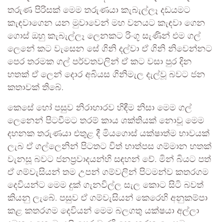
තරුණ පිරිසක් මෙම තරුණයා කැබැල්ලෑ දඩයමට
කැඳවාගෙන යන මුවාවෙන් මහ වනයට කැඳවා ගෙන
ගොස් ඔහු කැබැල්ලෑ ලෙනකට රිංගූ සැණින් එම ගල්
ලෙනේ කට වැසෙන සේ ගිනි දල්වා ඒ ගිනි නිවෙන්නට
පෙර තරමක ගල් පර්වතවලින් ඒ කට වසා පුර දින
හතක් ඒ ලෙන් දොර අබියස ගිනිමැල දැල්වූ බවට ජන
කතාවක් තිබේ.
කෙසේ හෝ පසුව නිරාහාරව හිඳීම නිසා මෙම ගල්
ලෙනෙන් පිටවීමට තරම් කාය ශක්තියක් නොවූ මෙම
දහනක තරුණයා එතුළ දී මියගොස් යක්ෂාත්ම භාවයක්
ලැබ ඒ ගල්ලෙනින් පිටතට විත් හාත්පස ගම්මාන හතක්
වැනසූ බවට ජනප්‍රවාදයන්හි සඳහන් වේ. මින් බියට පත්
ඒ ගම්වැසියන් තම උපන් ගම්වලින් පිටමන්ව කතරගම
දෙවියන්ට මෙම දුක් ගැනවිල්ල සැල කොට සිටි බවත්
කියනු ලැබේ. පසුව ඒ ගම්වැසියන් කෙරෙහි අනුකම්පා
කළ කතරගම දෙවියන් මෙම බලගතු යක්ෂයා අල්ලා