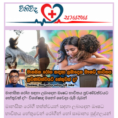
මානසික රෝග සඳහා ලබාදෙන ඖෂධ භාවිතය ප්‍රචණ්ඩත්වයට
හේතුවක් ද?- විශේෂඥ මනෝ වෛද්‍ය රූමි රූබන්
මානසික රෝගී තත්ත්වයන් සඳහා ලබාදෙන ඖෂධ
භාවිතය හේතුවෙන් රෝගීන් හෝ සාමාන්‍ය පුද්ගලයන්