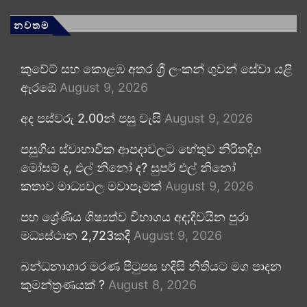
නවතම
කුවේට් සහ කොළඹ අතර ශ්‍රී ලංකන් ගුවන් සේවා යළි
ඇරඹේ
August 9, 2026
අද පස්වරු 2.00න් පසු වැසි
August 9, 2026
පසුගිය ස්වාභාවික ආපදාවලට හේතුව නිරිතදිග
මෝසම් ද, එල් නිනෝ ද? සුපර් එල් නිනෝ
කතාව මාධ්‍යවල මවාපෑමක්
August 9, 2026
පහ ශ්‍රේණිය ශිෂ්‍යත්ව විභාගය අද;දිවයින පුරා
මධ්‍යස්ථාන 2,723කදී
August 9, 2026
බන්ධනාගාර මරණ පිටුපස හදිසි නීතියට මග පාදන
කුමන්ත්‍රණයක් ?
August 8, 2026