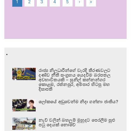
1
2
3
4
5
›
»
.
රාජ්‍ය නිලධාරීන්ගේ වැරදි තීරණවලට
දණ්ඩ නීති සංග්‍රහය යෙදවීම බරපතල
අවභාවිතයකි – සුනිල් කන්නන්ගර
කොළඹ, රත්නපුර, අම්පාර හිටපු මහ
දිසාපති
ලෝකයේ අඩුවෙන්ම නිදා ගන්නා ජාතිය?
නැව් වලින් බහලුම් මුහුදට පෙරලීම සුළු
පටු දෙයක් නොවේ