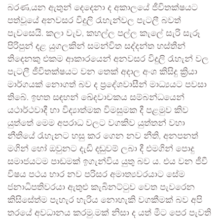
බරණ,යන ඇතුන් දෙදෙනා ද අකාලයේ ජීවිතක්ෂයට
පත්වූයේ අනවසර විදුලි රැහැන්වල පැටලී බවත්
පැවසෙයි. කලා වැව, කහල්ල පල්ල කැලේ සැරි සැරූ
පිරිපුන් දළ යුගලකින් සමන්විත සද්දන්ත හස්තීන්
තිදෙනකු එකම ආකාරයෙන් අනවසර විදුලි රැහැන් වල
පැටලී ජීවිතක්ෂයට වන තෙක් අදාල අංශ කිසිදු ක්‍රියා
මාර්ගයක් නොගත් බව ද ප්‍රදේශවාසීන් මාධ්‍යයට පවසා
තිබේ. ඉහත සඳහන් ඛේදවාචකය සම්බන්ධයෙන්
යථාර්ථවාදී හා විද්‍යාත්මක විමසුමක දී පළමුව කිව
යුත්තේ මෙම අපරාධ වලට වගකිව යුත්තන් වහා
නීතියේ රැහැනට හසු කර ගෙන නව නීති, අනපනත්
මගින් හෝ ඔවුනට දැඩි දඬුවම් ලබා දී එමගින් පොදු
සමාජයටම පාඩමක් ඉගැන්විය යුතු බව ය. එය වන ජීවී
විෂය පථය භාර නව පරිසර අමාත්‍යවරයාට සේම
ජනාධිපතිවරයා ඇතුළු කැබිනට්ටුව වෙත පැවරෙන
කිසිසේත්ම පැහැර හැරිය නොහැකි වගකීමක් බව අපි
තරයේ අවධානය කරමු.මක් නිසා ද යත් මීට පෙර පැවති