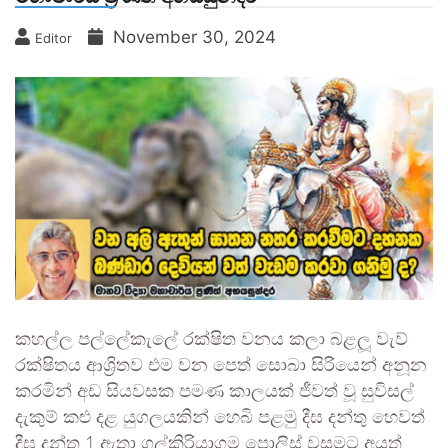
November 30, 2024
Editor
කහල්ල පල්ලේකැලේ රක්ෂිත වනය කලා බළලූ වැව්
රක්ෂිතය ආශ්‍රිතව එම වන පෙත් සොබා සිරියෙන් අනූන
කරමින් අඩ සියවසක පමණ කාලයක් ජීවත් වූ සුවිසල්
දැකුම් කළු දළ යුගලයකින් හෙබි පළමු දීඝ දන්තු හෙවත්
දීඝ දන්තු 1 ඇතා ගල්කිරියාගම පොලිස් වසමට අයත්