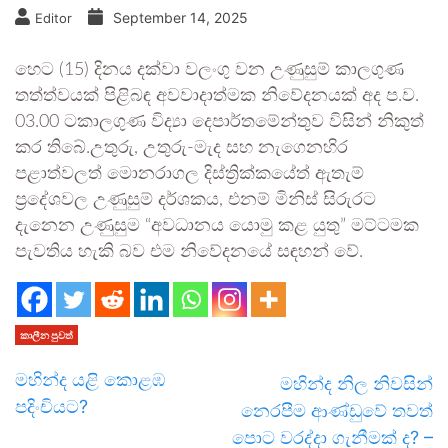
September 14, 2025
Editor
හෙට (15) දිනය දක්වා වලංගු වන උණුසුම් කාලගුණ
තත්ත්වයක් පිළිබඳ අවවාදාත්මක නිවේදනයක් අද ප.ව.
03.00 ටකාලගුණ විද්‍යා දෙපාර්තමේන්තුව විසින් නිකුත්
කර තිබේ.උතුරු, උතුරු-මැද සහ නැගෙනහිර
පළාත්වලත් මොනරාගල දිස්ත්‍රික්කයේත් ඇතැම්
ප්‍රදේශවල උණුසුම් දර්ශකය, එනම් මිනිස් සිරුරට
දැනෙන උණුසුම “අවධානය යොමු කළ යුතු” මට්ටමක
පැවතිය හැකි බව එම නිවේදනයේ සඳහන් වේ.
කාලීන පුවත්
මහින්ද යළි කොළඹ
මහින්ද නිල නිවසින්
පදිංචියට?
නෙරපීම ආණ්ඩුවේ තවත්
පොට වරද්දා ගැනීමක් ද? –