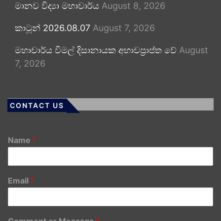
මානව විද්‍යා මහාචාර්ය
August 8, 2026
කාටූන් 2026.08.07
August 7, 2026
මහාචාර්ය විමල් දිසානායක අභාවප්‍රාප්ත වේ
August
7, 2026
CONTACT US
Name
*
Email
*
Comment or Message
*