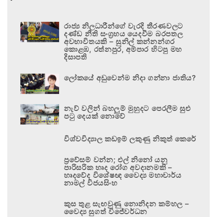
රාජ්‍ය නිලධාරීන්ගේ වැරදි තීරණවලට
දණ්ඩ නීති සංග්‍රහය යෙදවීම බරපතල
අවභාවිතයකි – සුනිල් කන්නන්ගර
කොළඹ, රත්නපුර, අම්පාර හිටපු මහ
දිසාපති
ලෝකයේ අඩුවෙන්ම නිදා ගන්නා ජාතිය?
නැව් වලින් බහලුම් මුහුදට පෙරලීම සුළු
පටු දෙයක් නොවේ
විශ්වවිද්‍යාල කඩඉම් ලකුණු නිකුත් කෙරේ
ප්‍රවේසම් වන්න; එල් නිනෝ යනු
පාරිසරික හෘද රෝග අවදානමකි –
හෘදවේද විශේෂඥ වෛද්‍ය මහාචාර්ය
නාමල් විජයසිංහ
කුස තුළ සැඟවුණු නොනිදන කම්හල –
වෛද්‍ය සුගත් විජේවර්ධන