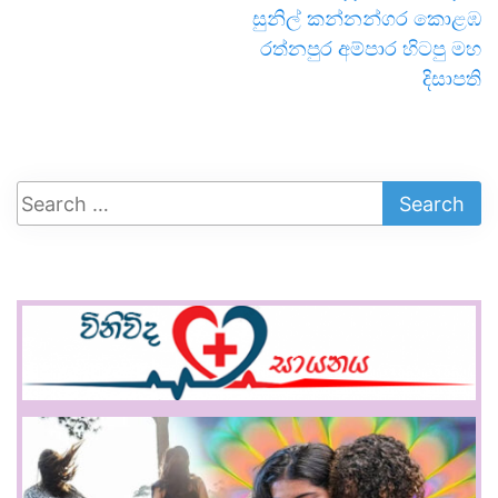
සුනිල් කන්නන්ගර කොළඹ
රත්නපුර අම්පාර හිටපු මහ
දිසාපති