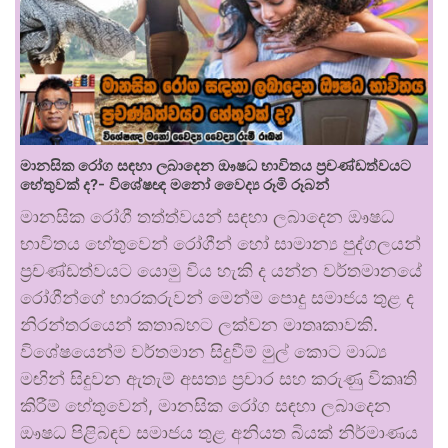
මානසික රෝග සඳහා ලබාදෙන ඖෂධ භාවිතය ප්‍රචණ්ඩත්වයට
හේතුවක් ද?- විශේෂඥ මනෝ වෛද්‍ය රූමි රූබන්
මානසික රෝගී තත්ත්වයන් සඳහා ලබාදෙන ඖෂධ
භාවිතය හේතුවෙන් රෝගීන් හෝ සාමාන්‍ය පුද්ගලයන්
ප්‍රචණ්ඩත්වයට යොමු විය හැකි ද යන්න වර්තමානයේ
රෝගීන්ගේ භාරකරුවන් මෙන්ම පොදු සමාජය තුළ ද
නිරන්තරයෙන් කතාබහට ලක්වන මාතෘකාවකි.
විශේෂයෙන්ම වර්තමාන සිදුවීම් මුල් කොට මාධ්‍ය
මඟින් සිදුවන ඇතැම් අසත්‍ය ප්‍රචාර සහ කරුණු විකෘති
කිරීම් හේතුවෙන්, මානසික රෝග සඳහා ලබාදෙන
ඖෂධ පිළිබඳව සමාජය තුළ අනියත බියක් නිර්මාණය