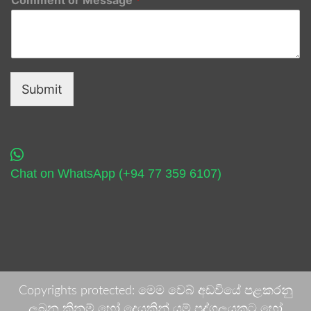
Submit
Chat on WhatsApp (+94 77 359 6107)
Copyrights protected: මෙම වෙබ් අඩවියේ පළකරනු
ලබන කිනම් හෝ දෙයකින් යම් පුද්ගලයකුට හෝ