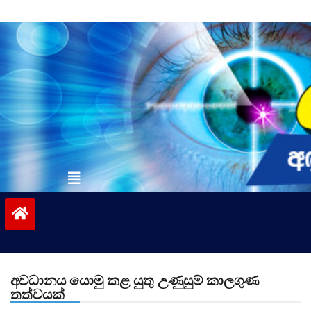
Skip
to
content
vinivida.lk
අවධානය යොමු කළ යුතු උණුසුම් කාලගුණ
තත්වයක්