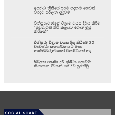
අපරාධ නීතියේ පරම පදනම හෙවත්
වරදට සරිලන දඬුවම
විනිසුරුවන්ගේ විශ්‍රාම වයස දීර්ඝ කිරීම
“දොවාගත් කිරි කළයට ගොම මුසු
කිරීමක්”
විනිසුරු විශ්‍රාම වයස දිගු කිරීමේ 22
ව්‍යවස්ථා සංශෝධනයට මහා
නාහිමිවරුන්ගෙන් විරෝධයක් නෑ
සිරිලක සොබා දම් අසිරිය ලොවට
කියාපාන දිවියන් ගේ දිවි සුරකිමු
SOCIAL SHARE