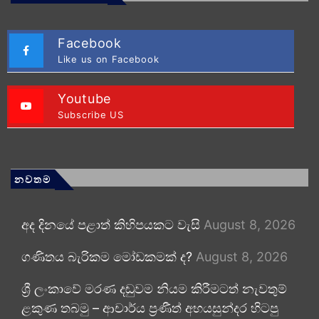
Facebook
Like us on Facebook
Youtube
Subscribe US
නවතම
අද දිනයේ පළාත් කිහිපයකට වැසි
August 8, 2026
ගණිතය බැරිකම මෝඩකමක් ද?
August 8, 2026
ශ්‍රී ලංකාවේ මරණ දඬුවම නියම කිරීමටත් නැවතුම්
ළකුණ තබමු – ආචාර්ය ප්‍රණීත් අභයසුන්දර හිටපු