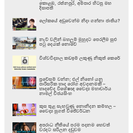
කොළඹ, රත්නපුර, අම්පාර හිටපු මහ
දිසාපති
ලෝකයේ අඩුවෙන්ම නිදා ගන්නා ජාතිය?
නැව් වලින් බහලුම් මුහුදට පෙරලීම සුළු
පටු දෙයක් නොවේ
විශ්වවිද්‍යාල කඩඉම් ලකුණු නිකුත් කෙරේ
ප්‍රවේසම් වන්න; එල් නිනෝ යනු
පාරිසරික හෘද රෝග අවදානමකි –
හෘදවේද විශේෂඥ වෛද්‍ය මහාචාර්ය
නාමල් විජයසිංහ
කුස තුළ සැඟවුණු නොනිදන කම්හල –
වෛද්‍ය සුගත් විජේවර්ධන
අපරාධ නීතියේ පරම පදනම හෙවත්
වරදට සරිලන දඬුවම