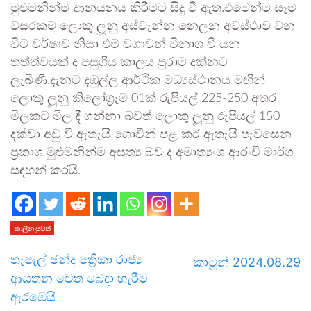
මුළුමනින්ම ආනයනය කිරීමට සිදු වී ඇත.එමෙන්ම සෑම
වසරකම ලොකු ලූනු අස්වැන්න නෙලන අවස්ථාව වන
විට වර්ෂාව නිසා එම වගාවන් විනාශ වී යන
තත්ත්වයක් ද පසුගිය කාලය පුරාම දක්නට
ලැබිණි.දැනට දඹුල්ල ආර්ථික මධ්‍යස්ථානය මඟින්
ලොකු ලූනු කිලෝග්‍රෑම් 01ක් රුපියල් 225-250 අතර
මිලකට මිල දී ගන්නා බවත් ලොකු ලූනු රුපියල් 150
දක්වා අඩු වී ඇතැයි ගොවීන් පළ කර ඇතැයි පැවසෙන
ප්‍රකාශ මුළුමනින්ම අසත්‍ය බව ද අමාත්‍යංශ ආරංචි මාර්ග
සඳහන් කරයි.
කාලීන පුවත්
තැපැල් ඡන්ද පත්‍රිකා රාජ්‍ය
කාටූන් 2024.08.29
ආයතන වෙත බෙදා හැරීම
ඇරඹෙයි