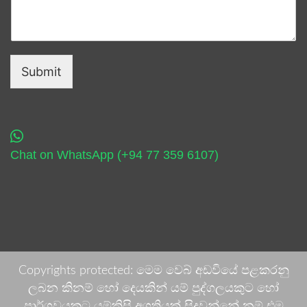
Submit
Chat on WhatsApp (+94 77 359 6107)
Copyrights protected: මෙම වෙබ් අඩවියේ පළකරනු
ලබන කිනම් හෝ දෙයකින් යම් පුද්ගලයකුට හෝ
පාර්ශවයකට යම්කිසි අගතියක් සිදුවන්නේ නම් එම