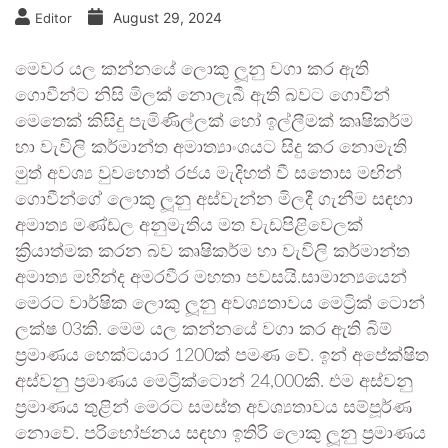
August 29, 2024
Editor
මෙවර යල කන්නයේ ලොකු ලූනු වගා කර ඇති
ගොවීන්ට නිසි මිලක් නොලැබී ඇති බවට ගොවීන්
මෙතෙක් කිසිදු පැමිණිල්ලක් හෝ ඉල්ලීමක් කෘෂිකර්ම
හා වැවිලි කර්මාන්ත අමාත්‍යාංශයට සිදු කර නොමැති
මුත් අවශ්‍ය වුවහොත් රජය මැදිහත් වී සතොස මඟින්
ගොවීන්ගේ ලොකු ලූනු අස්වැන්න මිලදී ගැනීම සඳහා
අමාත්‍ය මණ්ඩල අනුමැතිය මත වැඩපිළිවෙලක්
ක්‍රියාත්මක කරන බව කෘෂිකර්ම හා වැවිලි කර්මාන්ත
අමාත්‍ය මහින්ද අමරවීර මහතා පවසයි.සාමාන්‍යයෙන්
මෙරට වාර්ෂික ලොකු ලූනු අවශ්‍යතාවය මෙට්‍රික් ටොන්
ලක්ෂ 03කි. මෙම යල කන්නයේ වගා කර ඇති බිම්
ප්‍රමාණය හෙක්ටයාර 1200ක් පමණ වේ. ඉන් අපේක්ෂිත
අස්වනු ප්‍රමාණය මෙට්‍රික්ටොන් 24,000කි. එම අස්වනු
ප්‍රමාණය තුළින් මෙරට සමස්ත අවශ්‍යතාවය සම්පූර්ණ
නොවේ. පරිභෝජනය සඳහා ඉතිරි ලොකු ලූනු ප්‍රමාණය