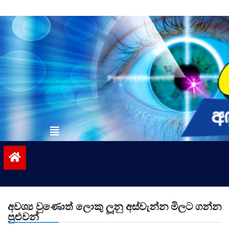
Skip
to
content
vinivida.lk
අවශ්‍ය වුණොත් ලොකු ලූනු අස්වැන්න මිලට ගන්න
පුළුවන්