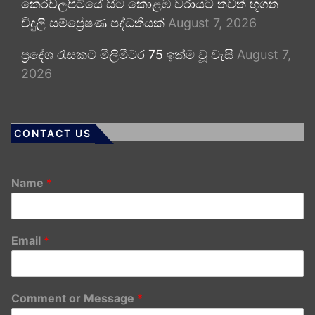
කෙරවලපිටියේ සිට කොළඹ වරායට තවත් භූගත
විදුලි සම්ප්‍රේෂණ පද්ධතියක්
August 7, 2026
ප්‍රදේශ රැසකට මිලිමීටර 75 ඉක්ම වූ වැසි
August 7,
2026
CONTACT US
Name
*
Email
*
Comment or Message
*