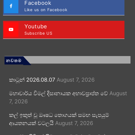
Facebook
Like us on Facebook
Youtube
Subscribe US
නවතම
කාටූන් 2026.08.07
August 7, 2026
මහාචාර්ය විමල් දිසානායක අභාවප්‍රාප්ත වේ
August
7, 2026
කල් ඉකුත් වූ ඖෂධ තොගයක් සමඟ සැපයුම්
ආයතනයක් වටලයි
August 7, 2026