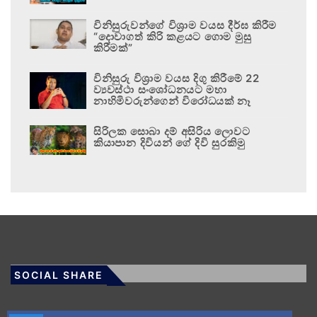
විනිසුරුවන්ගේ විශ්‍රාම වයස දීර්ඝ කිරීම
“දොවාගත් කිරි කළයට ගොම මුසු
කිරීමක්”
විනිසුරු විශ්‍රාම වයස දිගු කිරීමේ 22
ව්‍යවස්ථා සංශෝධනයට මහා
නාහිමිවරුන්ගෙන් විරෝධයක් නෑ
සිරිලක සොබා දම් අසිරිය ලොවට
කියාපාන දිවියන් ගේ දිවි සුරකිමු
SOCIAL SHARE