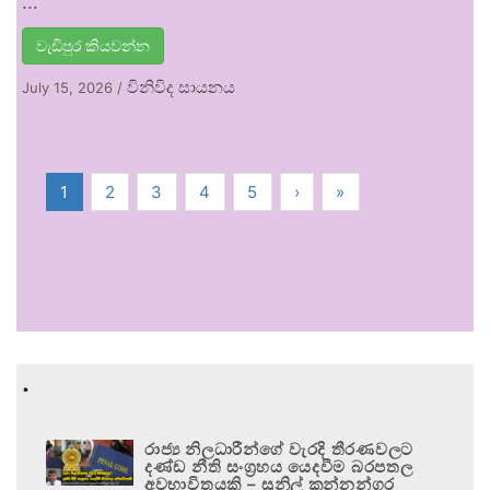
…
වැඩිපුර කියවන්න
විනිවිද සායනය
July 15, 2026
/
1
2
3
4
5
›
»
.
රාජ්‍ය නිලධාරීන්ගේ වැරදි තීරණවලට
දණ්ඩ නීති සංග්‍රහය යෙදවීම බරපතල
අවභාවිතයකි – සුනිල් කන්නන්ගර