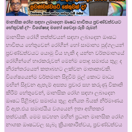
මානසික රෝග සඳහා ලබාදෙන ඖෂධ භාවිතය ප්‍රචණ්ඩත්වයට
හේතුවක් ද?- විශේෂඥ මනෝ වෛද්‍ය රූමි රූබන්
මානසික රෝගී තත්ත්වයන් සඳහා ලබාදෙන ඖෂධ
භාවිතය හේතුවෙන් රෝගීන් හෝ සාමාන්‍ය පුද්ගලයන්
ප්‍රචණ්ඩත්වයට යොමු විය හැකි ද යන්න වර්තමානයේ
රෝගීන්ගේ භාරකරුවන් මෙන්ම පොදු සමාජය තුළ ද
නිරන්තරයෙන් කතාබහට ලක්වන මාතෘකාවකි.
විශේෂයෙන්ම වර්තමාන සිදුවීම් මුල් කොට මාධ්‍ය
මඟින් සිදුවන ඇතැම් අසත්‍ය ප්‍රචාර සහ කරුණු විකෘති
කිරීම් හේතුවෙන්, මානසික රෝග සඳහා ලබාදෙන
ඖෂධ පිළිබඳව සමාජය තුළ අනියත බියක් නිර්මාණය
වී ඇත.එය සමාජයීය වශයෙන් ඉතා අහිතකර
තත්වයකි. මෙම සටහන මඟින් ප්‍රධාන මානසික රෝග
නාශක ඖෂධවල සැබෑ ක්‍රියාකාරීත්වය, ප්‍රචණ්ඩත්වය