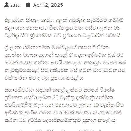
April 2, 2025
Editor
එළඹෙන සිංහල දෙමළ අලුත් අවුරුද්ද සැමරීමට ගම්බිම්
බලා යන ජනතාවට විශේෂ ප්‍රවාහන සේවා ලබන 08
වැනිදා සිට ක්‍රියාත්මක බව ප්‍රවාහන බලධාරීන් පවසයි.
ශ්‍රි ලංකා ගමනාගමන මණ්ඩලයේ සභාපති ජීවක
ප්‍රසන්න මහතා සඳහන් කළේ ඒ සඳහා අතිරේක බස් රථ
500ක් යොදා ගන්නා බවයි.කොළඹ, කොටුව මධ්‍යම බස්
නැවතුම්පොළේ සිට අතිරේක බස් ගමන් වාර ධාවනයට
එක් කරන බව ද ඔහු ප්‍රකාශ කළේ ය.
සභාපතිවරයා සඳහන් කළේ උත්සව සමයේ විශේෂ
ප්‍රවාහන සේවා ලබන 20 වැනිදා දක්වා ක්‍රියාත්මක
බවයි.ගම්බිම් බලා යන ජනතාවට ලබන 10 වැනිදා සිට
අතිරේක දුම්රිය ගමන් වාර 40ක් පමණ ධාවනයට එක්
කරන බව දුම්රිය දෙපාර්තමේන්තුව ප්‍රකාශ කළේ ය.