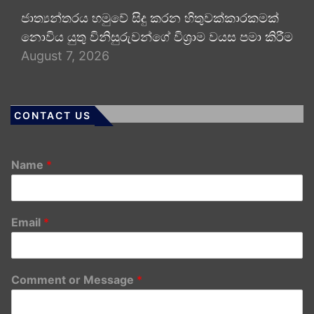
ජාත්‍යන්තරය හමුවේ සිදු කරන හිතුවක්කාරකමක්
නොවිය යුතු විනිසුරුවන්ගේ විශ්‍රාම වයස පමා කිරීම
August 7, 2026
CONTACT US
Name
*
Email
*
Comment or Message
*