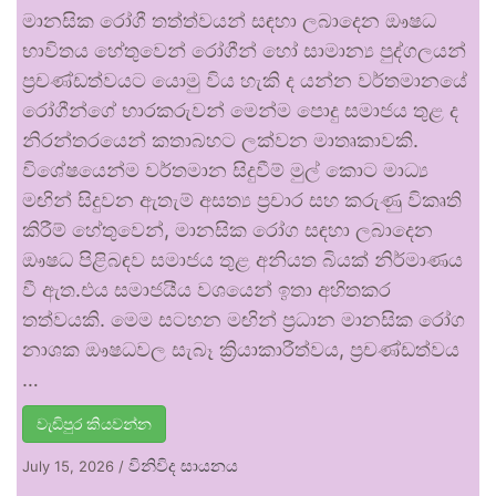
මානසික රෝගී තත්ත්වයන් සඳහා ලබාදෙන ඖෂධ
භාවිතය හේතුවෙන් රෝගීන් හෝ සාමාන්‍ය පුද්ගලයන්
ප්‍රචණ්ඩත්වයට යොමු විය හැකි ද යන්න වර්තමානයේ
රෝගීන්ගේ භාරකරුවන් මෙන්ම පොදු සමාජය තුළ ද
නිරන්තරයෙන් කතාබහට ලක්වන මාතෘකාවකි.
විශේෂයෙන්ම වර්තමාන සිදුවීම් මුල් කොට මාධ්‍ය
මඟින් සිදුවන ඇතැම් අසත්‍ය ප්‍රචාර සහ කරුණු විකෘති
කිරීම් හේතුවෙන්, මානසික රෝග සඳහා ලබාදෙන
ඖෂධ පිළිබඳව සමාජය තුළ අනියත බියක් නිර්මාණය
වී ඇත.එය සමාජයීය වශයෙන් ඉතා අහිතකර
තත්වයකි. මෙම සටහන මඟින් ප්‍රධාන මානසික රෝග
නාශක ඖෂධවල සැබෑ ක්‍රියාකාරීත්වය, ප්‍රචණ්ඩත්වය
…
වැඩිපුර කියවන්න
විනිවිද සායනය
July 15, 2026
/