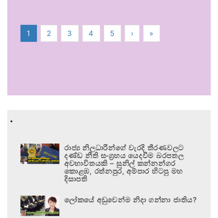
1
2
3
4
5
›
»
.
රාජ්‍ය නිලධාරීන්ගේ වැරදි තීරණවලට
දණ්ඩ නීති සංග්‍රහය යෙදවීම බරපතල
අවභාවිතයකි – සුනිල් කන්නන්ගර
කොළඹ, රත්නපුර, අම්පාර හිටපු මහ
දිසාපති
ලෝකයේ අඩුවෙන්ම නිදා ගන්නා ජාතිය?