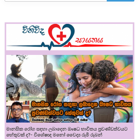
මානසික රෝග සඳහා ලබාදෙන ඖෂධ භාවිතය ප්‍රචණ්ඩත්වයට
හේතුවක් ද?- විශේෂඥ මනෝ වෛද්‍ය රූමි රූබන්