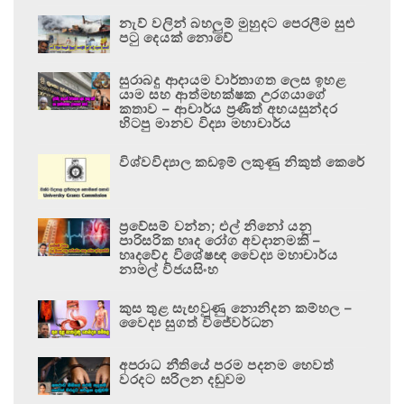
නැව් වලින් බහලුම් මුහුදට පෙරලීම සුළු
පටු දෙයක් නොවේ
සුරාබදු ආදායම වාර්තාගත ලෙස ඉහළ
යාම සහ ආත්මභක්ෂක උරගයාගේ
කතාව – ආචාර්ය ප්‍රණීත් අභයසුන්දර
හිටපු මානව විද්‍යා මහාචාර්ය
විශ්වවිද්‍යාල කඩඉම් ලකුණු නිකුත් කෙරේ
ප්‍රවේසම් වන්න; එල් නිනෝ යනු
පාරිසරික හෘද රෝග අවදානමකි –
හෘදවේද විශේෂඥ වෛද්‍ය මහාචාර්ය
නාමල් විජයසිංහ
කුස තුළ සැඟවුණු නොනිදන කම්හල –
වෛද්‍ය සුගත් විජේවර්ධන
අපරාධ නීතියේ පරම පදනම හෙවත්
වරදට සරිලන දඬුවම