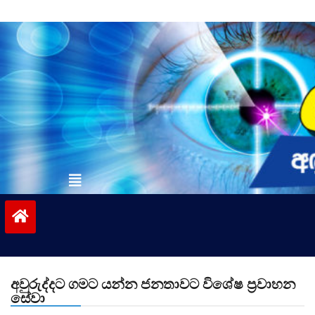
Skip
to
content
vinivida.lk
අවුරුද්දට ගමට යන්න ජනතාවට විශේෂ ප්‍රවාහන
සේවා