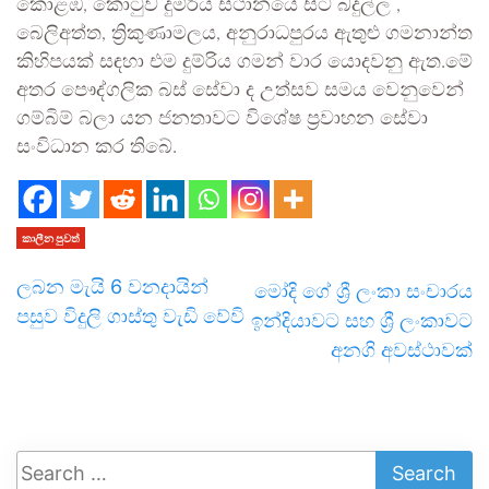
කොළඹ, කොටුව දුම්රිය ස්ථානයේ සිට බදුල්ල ,
බෙලිඅත්ත, ත්‍රිකුණාමලය, අනුරාධපුරය ඇතුළු ගමනාන්ත
කිහිපයක් සඳහා එම දුම්රිය ගමන් වාර යොදවනු ඇත.මේ
අතර පෞද්ගලික බස් සේවා ද උත්සව සමය වෙනුවෙන්
ගම්බිම් බලා යන ජනතාවට විශේෂ ප්‍රවාහන සේවා
සංවිධාන කර තිබේ.
කාලීන පුවත්
ලබන මැයි 6 වනදායින්
මෝදි ගේ ශ්‍රී ලංකා සංචාරය
පසුව විදුලි ගාස්තු වැඩි වේවි
ඉන්දියාවට සහ ශ්‍රී ලංකාවට
අනගි අවස්ථාවක්