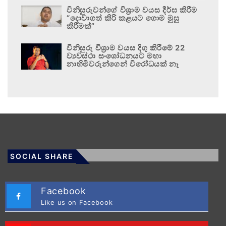
විනිසුරුවන්ගේ විශ්‍රාම වයස දීර්ඝ කිරීම
“දොවාගත් කිරි කළයට ගොම මුසු
කිරීමක්”
විනිසුරු විශ්‍රාම වයස දිගු කිරීමේ 22
ව්‍යවස්ථා සංශෝධනයට මහා
නාහිමිවරුන්ගෙන් විරෝධයක් නෑ
SOCIAL SHARE
Facebook
Like us on Facebook