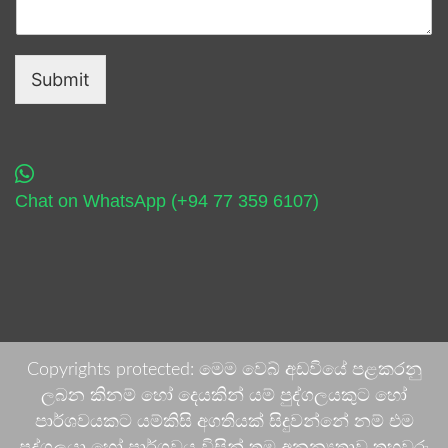
Submit
Chat on WhatsApp (+94 77 359 6107)
Copyrights protected: මෙම වෙබ් අඩවියේ පළකරනු
ලබන කිනම් හෝ දෙයකින් යම් පුද්ගලයකුට හෝ
පාර්ශවයකට යම්කිසි අගතියක් සිදුවන්නේ නම් එම
පුද්ගලයා හෝ පාර්ශවය විසින් තම අනන්‍යතාව තහවුරු