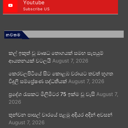
Youtube
Subscribe US
නවතම
කල් ඉකුත් වූ ඖෂධ තොගයක් සමඟ සැපයුම්
ආයතනයක් වටලයි
August 7, 2026
කෙරවලපිටියේ සිට කොළඹ වරායට තවත් භූගත
විදුලි සම්ප්‍රේෂණ පද්ධතියක්
August 7, 2026
ප්‍රදේශ රැසකට මිලිමීටර 75 ඉක්ම වූ වැසි
August 7,
2026
තුන්වන පාසල් වාරයේ පළමු අදියර අදින් අවසන්
August 7, 2026