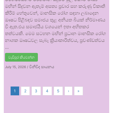
මඟින් සිදුවන ඇතැම් අසත්‍ය ප්‍රචාර සහ කරුණු විකෘති
කිරීම් හේතුවෙන්, මානසික රෝග සඳහා ලබාදෙන
ඖෂධ පිළිබඳව සමාජය තුළ අනියත බියක් නිර්මාණය
වී ඇත.එය සමාජයීය වශයෙන් ඉතා අහිතකර
තත්වයකි. මෙම සටහන මඟින් ප්‍රධාන මානසික රෝග
නාශක ඖෂධවල සැබෑ ක්‍රියාකාරීත්වය, ප්‍රචණ්ඩත්වය
…
වැඩිපුර කියවන්න
විනිවිද සායනය
July 15, 2026
/
1
2
3
4
5
›
»