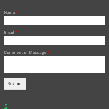
Name
*
Email
*
Comment or Message
*
Submit