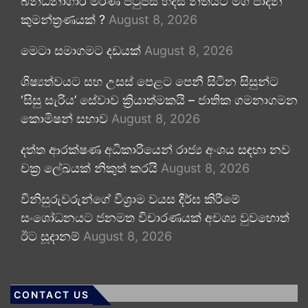
බන්ධනාගාර මරණ පිටුපස හදිසි නීතියට මග පාදන
කුමන්ත්‍රණයක් ?
August 8, 2026
මෙටා සමාගමට දඩයක්
August 8, 2026
ශිෂ්‍යත්වයට සහ උසස් පෙළට පෙනී සිටින සිසුන්ට
‘සිසු සැරිය’ සේවාව ක්‍රියාත්මකයි – ජාතික ගමනාගමන
කොමිෂන් සභාව
August 8, 2026
දත්ත ආරක්ෂණ අධිකාරියෙන් රාජ්‍ය අංශය සඳහා නව
චක්‍ර ලේඛයක් නිකුත් කරයි
August 8, 2026
විනිසුරුවරුන්ගේ විශ්‍රාම වයස දීර්ඝ කිරීමේ
සංශෝධනයට ජනමත විචාරණයක් අවශ්‍ය වුවහොත්
ඊට සූදානම්
August 8, 2026
CONTACT US