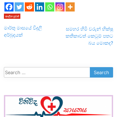
කාලීන පුවත්
මාර්තු මාසයේ විදුලි
සමහර හිමි වරුන් භික්ෂු
අර්බුදයක්
කතිකාවත් කෙටුම් පතට
බය මොකද?