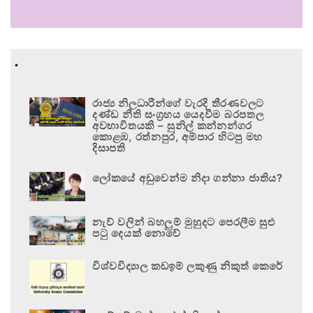
.
රාජ්‍ය නිලධාරීන්ගේ වැරදි තීරණවලට
දණ්ඩ නීති සංග්‍රහය යෙදවීම බරපතල
අවභාවිතයකි – සුනිල් කන්නන්ගර
කොළඹ, රත්නපුර, අම්පාර හිටපු මහ
දිසාපති
ලෝකයේ අඩුවෙන්ම නිදා ගන්නා ජාතිය?
නැව් වලින් බහලුම් මුහුදට පෙරලීම සුළු
පටු දෙයක් නොවේ
විශ්වවිද්‍යාල කඩඉම් ලකුණු නිකුත් කෙරේ