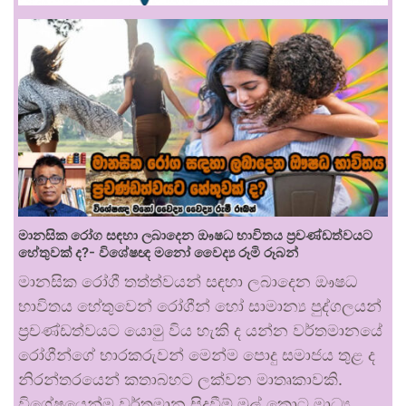
මානසික රෝග සඳහා ලබාදෙන ඖෂධ භාවිතය ප්‍රචණ්ඩත්වයට
හේතුවක් ද?- විශේෂඥ මනෝ වෛද්‍ය රූමි රූබන්
මානසික රෝගී තත්ත්වයන් සඳහා ලබාදෙන ඖෂධ
භාවිතය හේතුවෙන් රෝගීන් හෝ සාමාන්‍ය පුද්ගලයන්
ප්‍රචණ්ඩත්වයට යොමු විය හැකි ද යන්න වර්තමානයේ
රෝගීන්ගේ භාරකරුවන් මෙන්ම පොදු සමාජය තුළ ද
නිරන්තරයෙන් කතාබහට ලක්වන මාතෘකාවකි.
විශේෂයෙන්ම වර්තමාන සිදුවීම් මුල් කොට මාධ්‍ය