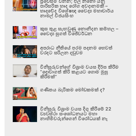
ප්‍රවේසම් වන්න; එල් නිනෝ යනු
පාරිසරික හෘද රෝග අවදානමකි –
හෘදවේද විශේෂඥ වෛද්‍ය මහාචාර්ය
නාමල් විජයසිංහ
කුස තුළ සැඟවුණු නොනිදන කම්හල –
වෛද්‍ය සුගත් විජේවර්ධන
අපරාධ නීතියේ පරම පදනම හෙවත්
වරදට සරිලන දඬුවම
විනිසුරුවන්ගේ විශ්‍රාම වයස දීර්ඝ කිරීම
“දොවාගත් කිරි කළයට ගොම මුසු
කිරීමක්”
ගණිතය බැරිකම මෝඩකමක් ද?
විනිසුරු විශ්‍රාම වයස දිගු කිරීමේ 22
ව්‍යවස්ථා සංශෝධනයට මහා
නාහිමිවරුන්ගෙන් විරෝධයක් නෑ