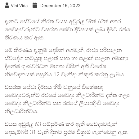
December 16, 2022
Vini Vida
දැනට සේවයේ නිරත වයස අවුරුදු 59ත් 62ත් අතර
වෛද්‍යවරුන්ට වසරක සේවා දීර්ඝයක් ලබා දීමට රජය
තීරණය කර ඇත.
මේ තීරණය දැනුම් දෙමින් අගමැති, රාජ්‍ය පරිපාලන
ස්වදේශ කටයුතු පළාත් සභා හා පළාත් පාලන අමාත්‍ය
දිනේෂ් ගුණවර්ධන මහතා විසින් අති විශේෂ
නිවේදනයක් පසුගිය 12 වැනිදා නිකුත් කරනු ලැබීය.
වසරක සේවා දිර්ඝය හිමි වනුයේ විශේෂඥ
වෛද්‍යවරුන්ට රජයේ වෛද්‍ය නිලධාරීන්ට දත්ත ශල්‍ය
වෛද්‍ය නිලධාරීන්ට සහ රජයේ ලියාපදිංචි වෛද්‍ය
නිලධාරීන්ටය.
වයස අවුරුදු 63 සම්පූර්ණ කර ඇති වෛද්‍යවරුන්
දෙසැම්බර් 31 වැනි දිනට ප්‍රථම විශ්‍රාම ගැන්වෙනු ඇත.