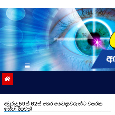
Skip
to
content
vinivida.lk
අවුරුදු 59ත් 62ත් අතර වෛද්‍යවරුන්ට වසරක
සේවා දිගුවක්