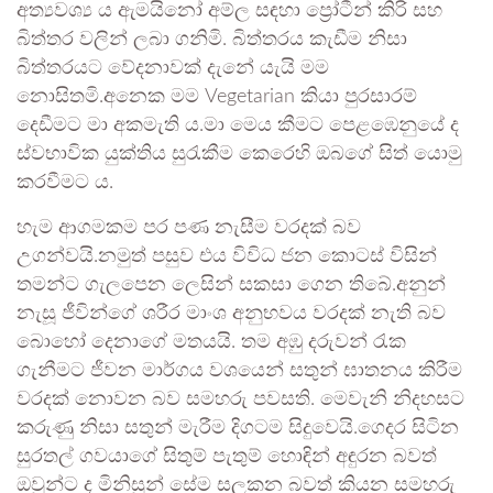
අත්‍යවශ්‍ය ය ඇමයිනෝ අම්ල සඳහා ප්‍රෝටීන් කිරි සහ
බිත්තර වලින් ලබා ගනිමි. බිත්තරය කැඩීම නිසා
බිත්තරයට වේදනාවක් දැනේ යැයි මම
නොසිතමි.අනෙක මම Vegetarian කියා පුරසාරම්
දෙඩීමට මා අකමැති ය.මා මෙය කීමට පෙළඹෙනුයේ ද
ස්වභාවික යුක්තිය සුරැකීම කෙරෙහි ඔබගේ සිත් යොමු
කරවීමට ය.
හැම ආගමකම පර පණ නැසීම වරදක් බව
උගන්වයි.නමුත් පසුව එය විවිධ ජන කොටස් විසින්
තමන්ට ගැලපෙන ලෙසින් සකසා ගෙන තිබේ.අනුන්
නැසූ ජීවින්ගේ ශරීර මාංශ අනුභවය වරදක් නැති බව
බොහෝ දෙනාගේ මතයයි. තම අඹු දරුවන් රැක
ගැනීමට ජීවන මාර්ගය වශයෙන් සතුන් ඝාතනය කිරීම
වරදක් නොවන බව සමහරු පවසති. මෙවැනි නිදහසට
කරුණු නිසා සතුන් මැරීම දිගටම සිදුවෙයි.ගෙදර සිටින
සුරතල් ගවයාගේ සිතුම් පැතුම් හොඳින් අඳුරන බවත්
ඔවුන්ට ද මිනිසුන් සේම සලකන බවත් කියන සමහරු