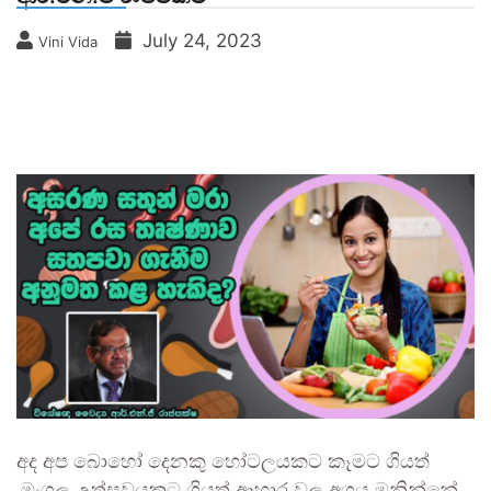
July 24, 2023
Vini Vida
අද අප බොහෝ දෙනකු හෝටලයකට කෑමට ගියත්