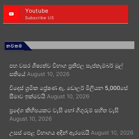
Youtube
Subscribe US
නවතම
පහ වසර ශිෂ්‍යත්ව විභාග ප්‍රතිඵල සැප්තැම්බර් මුල්
සතියේ
August 10, 2026
විදෙස් ශ්‍රමික ප්‍රේෂණ ඇ. ඩොලර් මිලියන 5,000සේ
සීමාව ඉක්මවයි
August 10, 2026
ප්‍රදේශ කිහිපයකට වැසි හෝ ගිගුරුම් සහිත වැසි
August 10, 2026
උසස් පෙළ විභාගය අදින් ඇරඹෙයි
August 10, 2026