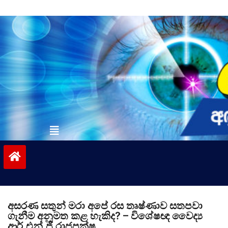
Skip
to
content
vinivida.lk
අසරණ සතුන් මරා අපේ රස තෘෂ්ණාව සතපවා
ගැනීම අනුමත කළ හැකිද? – විශේෂඥ වෛද්‍ය
ආර්.එන්.ජී රාජපක්ෂ