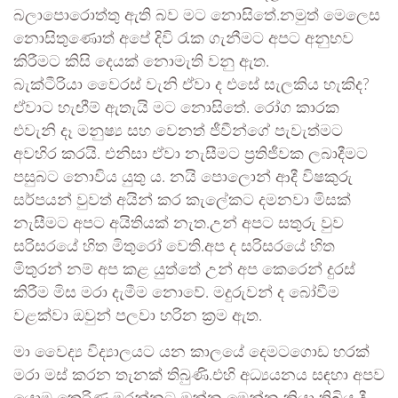
බලාපොරොත්තු ඇති බව මට නොසිතේ.නමුත් මෙලෙස
නොසිතුණොත් අපේ දිවි රැක ගැනීමට අපට අනුභව
කිරීමට කිසි දෙයක් නොමැති වනු ඇත.
බැක්ටීරියා වෛරස් වැනි ඒවා ද එසේ සැලකිය හැකිද?
ඒවාට හැඟීම් ඇතැයි මට නොසිතේ. රෝග කාරක
එවැනි දෑ මනුෂ්‍ය සහ වෙනත් ජීවීන්ගේ පැවැත්මට
අවහිර කරයි. එනිසා ඒවා නැසීමට ප්‍රතිජීවක ලබාදීමට
පසුබට නොවිය යුතු ය. නයි පොලොන් ආදී විෂකුරු
සර්පයන් වුවත් අයින් කර කැලේකට දමනවා මිසක්
නැසීමට අපට අයිතියක් නැත.උන් අපට සතුරු වුව
සරිසරයේ හිත මිතුරෝ වෙති.අප ද සරිසරයේ හිත
මිතුරන් නම් අප කළ යුත්තේ උන් අප කෙරෙන් දුරස්
කිරීම මිස මරා දැමීම නොවේ. මදුරුවන් ද බෝවීම
වළක්වා ඔවුන් පලවා හරින ක්‍රම ඇත.
මා වෛද්‍ය විද්‍යාලයට යන කාලයේ දෙමටගොඩ හරක්
මරා මස් කරන තැනක් තිබුණි.එහි අධ්‍යයනය සඳහා අපව