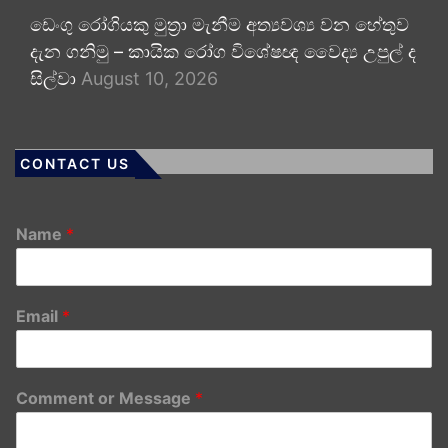
ඩෙංගු රෝගියකු ⁣මුත්‍රා මැනීම අත්‍යවශ්‍ය වන හේතුව
දැන ගනිමු – කායික රෝග විශේෂඥ වෛද්‍ය උපුල් ද
සිල්වා
August 10, 2026
CONTACT US
Name
*
Email
*
Comment or Message
*