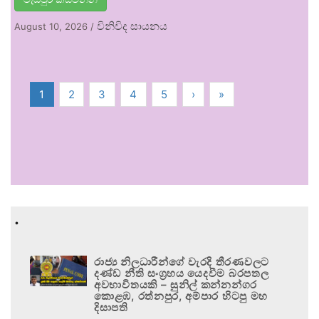
විනිවිද සායනය
August 10, 2026
/
1
2
3
4
5
›
»
.
රාජ්‍ය නිලධාරීන්ගේ වැරදි තීරණවලට
දණ්ඩ නීති සංග්‍රහය යෙදවීම බරපතල
අවභාවිතයකි – සුනිල් කන්නන්ගර
කොළඹ, රත්නපුර, අම්පාර හිටපු මහ
දිසාපති