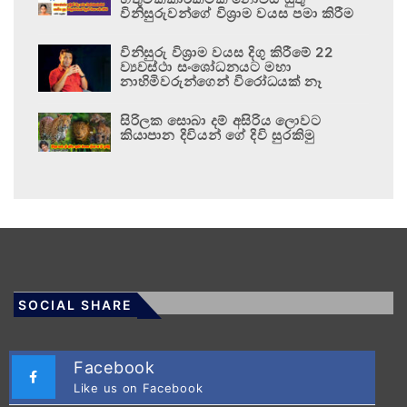
විනිසුරුවන්ගේ විශ්‍රාම වයස පමා කිරීම
විනිසුරු විශ්‍රාම වයස දිගු කිරීමේ 22
ව්‍යවස්ථා සංශෝධනයට මහා
නාහිමිවරුන්ගෙන් විරෝධයක් නෑ
සිරිලක සොබා දම් අසිරිය ලොවට
කියාපාන දිවියන් ගේ දිවි සුරකිමු
SOCIAL SHARE
Facebook
Like us on Facebook