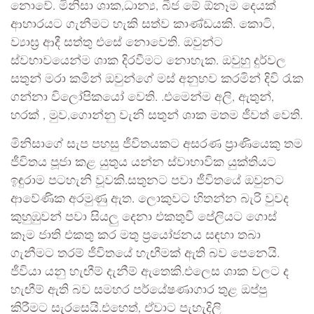
නොවේ. මිනිසා ශාක,ධාන්‍ය, බීජ මේ ඕනෑම දෙයක්
ආහාරයට ගැනීමට හැකි සත්ව කාණ්ඩයකි. කොටි,
ව්‍යාඝ්‍ර ආදී සත්තු එසේ නොවෙති. ඔවුන්ට
ස්වභාවයෙන්ම ශාක දිරවීමට නොහැක. ඔවුහු දුර්වල
සතුන් මරා කමින් ඔවුන්ගේ මස් අනුභව කරමින් දිවි රැක
ගන්නා විලෝපිකයෝ වෙති. .එමෙන්ම අලි, ඇතුන්,
හරක් , මුව,ගොන්නු වැනි සතුන් ශාක මතම ජීවත් වෙති.
මිනිසාගේ සැප පහසු ජීවිතයකට අසරණ ප්‍රාණියෙකු තම
ජීවිතය පූජා කළ යුතුය යන්න ස්වාභාවික යුක්තියට
ඉඳුරාම පටහැනි වූවකි.සතුනට පවා ජීවිතයේ ඔවුනට
ආවේණික අරමුණු ඇත. ලොකුවට හිතන්න බැරි වුවද
කුහුඹුවන් පවා සියලු දෙනා එකතුවී පේලියට ගොස්
කෑම ජාති එකතු කර මතු ප්‍රයෝජනය සඳහා තබා
ගැනීමට තරම් ජීවිතයේ හැඟීමක් ඇති බව පෙනෙයි.
ජීවියා යනු හැඟීම් දැනීම් ඇතෙකි.එලෙස ශාක වලට ද
හැඟීම් ඇති බව සමහර පර්යේෂණාගාර තුළ ඔප්පු
කිරීමට සැරසෙයි.එහෙත්, ඒවාට පැහැදිලි