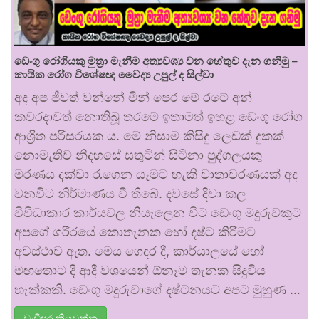
ඩෙංගු රෝගියකු ⁣මුත්‍රා මැනීම අත්‍යවශ්‍ය වන හේතුව දැන ගනිමු –
කායික රෝග විශේෂඥ වෛද්‍ය උපුල් ද සිල්වා
අද අප ජීවත් වන්නේ මින් පෙර මේ රටේ අන්
කවරදාවත් නොතිබූ තරමේ ඉතාමත් ඉහළ ඩෙංගු රෝග
ආශ්‍රිත පරිසරයක ය. මේ නිසාම කිසිදු ලෙඩක් දුකක්
නොමැතිව නිදහසේ සතුටින් සිටිනා පුද්ගලයකු
මරණය දක්වා රැගෙන යෑමට හැකි වාතාවරණයක් අද
වනවිට නිර්මාණය වී තිබේ. දවසේ දිවා කල
විවිධාකාර කාර්යවල නියැලෙන විට ඩෙංගු මදුරුවකුට
අපගේ ශරීරයේ කොතැනක හෝ දෂ්ට කිරීමට
අවස්ථාව ඇත. මෙය ගෙදර දී, කාර්යාලයේ හෝ
මඟතොට දී ආදී වශයෙන් ඕනෑම තැනක සිදුවිය
හැක්කකි. ඩෙංගු මදුරුවාගේ දෂ්ටනයට අපට මුහුණ …
වැඩිපුර කියවන්න