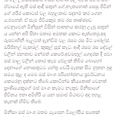
,මංගල උත්සවයකට ගියත් ආහාර වල අගය මනින්නේ
ඒවායේ ඇති මස් ආදී සතුන් ගේ,නැතහොත් සෙසු ජීවීන්
ගේ ශරීර කොටස් වල බහුලතාව පදනම් කර ගෙන
ය.එහෙත්, ඒ සෑම ජීවියකුම තම රස තෘෂ්ණාව
වෙනුවෙන් මිනිසුන් විසින් ඝාතනය කරනු ලැබූ සතුන්
ය යන්න අපි සිතා මතාම අමතක කොට ඇත්තෙමු.අද
රූපවාහිනී බැලුවත් දැන්වීම් වල රසම රස මීට් බෝල්ස්,
ඔරිජිනල් මැකරල්, කුකුල් සුප් කැට, ආදී රසම රස දේවල්
වලින් ජනතාව මන්මත් කෙරේ.අවමඟුල් ගෙදරක දී පවා
මස් මාලු වලින් තොර කෑම වේලක් තිබීම බොහෝ
දෙනාගේ නොසතුටට හේතු වෙයි.මෑතක සිට නූතන බුදු
සමය තුළ ද මෙම මස් මාංශ පරිභෝජනය ප්‍රවර්ධනය
කෙරෙනු දක්නට තිබේ.කොටින්ම කියතොත් වෙනත්
ප්‍රාණියෙකුගේ මස් මාංශ කෑමට නැතුව මිනිසාගේ
ජීවිතය ඉතා අමිහිරි ය යන සමාජ මිථාවට අද ඉහළ
තැනක් හිමිව තිබේ.
මිනිසා මස් මාංශ මතම යැපෙන විලෝපීය සතෙක්