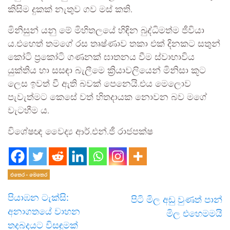
කිසිම දුකක් නැතුව ගව මස් කති.
මිනිසුන් යනු මේ මිහිතලයේ හිඳින බුද්ධිමත්ම ජීවියා
ය.එහෙත් තමගේ රස තෘෂ්ණාව තකා එක් දිනකට සතුන්
කෝටි ප්‍රකෝටි ගණනක් ඝාතනය වීම ස්වාභාවිය
යුක්තිය හා සසඳා බැලීමෙ ක්‍රියාවලියෙන් මිනිසා කූට
ලෙස ඉවත් වී ඇති බවක් පෙනෙයි.එය මෙලොව
පැවැත්මට කෙසේ වත් හිතදායක නොවන බව මගේ
වැටහීම ය.
විශේෂඥ වෛද්‍ය ආර්.එන්.ජී රාජපක්ෂ
එතෙර - මෙතෙර
පියාඹන ටැක්සි:
පිටි මිල අඩු වුණත් පාන්
අනාගතයේ වාහන
මිල එහෙමමයි
තදබදයට විසඳුමක්