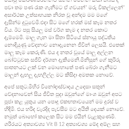
යොමු කෙරිණ.මරන්නට ඔන්න මෙන්න කියා තිබිය දී
පවා තම පණ රැක ගැනීමට ඒ ගවයන්” මරු විකල්ලෙන්”
අසාර්ථක උත්සාහයක නිරත වූ අන්දම මම මගේ
දෑසින්ම දුටුවෙමි.එදා සිට මගේ හරක් මස් කෑම නතර
විය. ඊට පසු සියලු මස් වර්ග කෑම ද නතර කොට
දැම්මෙමි. මාලු ගැන මා සිතා සිටියේ ස්නායු පද්ධතිය
නොදියුණු වේදනාව නොදැනෙන ජීවින් ලෙසයි. එතෙක්
මාලු කෑම කෙරුණි. එය ද නතර වූයේ මාලු අල්ලන
බෝට්ටුවක සජීවි දර්ශන දැකීමෙනි.මිනිසුන් ගේ කුරිරු
ඝාතනයට ලක් වන මොහොතේ පණ බේරා ගැනීමට
මාලුන් දැඟලූ දැඟලිල්ල මට කිසිදා අමතක නොවේ.
අපේ සතුට,මිහිර විනෝදාස්වාදය උදෙසා සතුන්
වේදනාවෙන් සිය ජීවිත පුදා ඔවුන්ගේ මාංශ ඔවුන් අපට
පූජා කළ යුතුය යන පොදු එකඟතාවයෙන් මම දුරස් ව
හිඳිමි. එය හරිද වැරදිද පැවසීම මට අයිති දෙයක් නොවේ.
නමුත් බොහෝ කලෙක සිට මම එයින් වැළකුණෙමි.
ශරීරයට අත්‍යාවශ්‍ය Vit B 12 අත්‍යාවශ්‍ය මේද අම්ල සහ