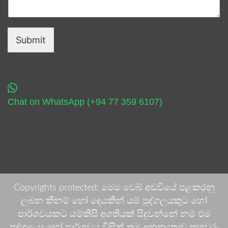
Submit
Chat on WhatsApp (+94 77 359 6107)
Copyrights protected: මෙම වෙබ් අඩවියේ පළකරනු
ලබන කිනම් හෝ දෙයකින් යම් පුද්ගලයකුට හෝ
පාර්ශවයකට යම්කිසි අගතියක් සිදුවන්නේ නම් එම
පුද්ගලයා හෝ පාර්ශවය විසින් තම අනන්‍යතාව තහවුරු