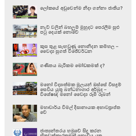
ලෝකයේ අඩුවෙන්ම නිදා ගන්නා ජාතිය?
නැව් වලින් බහලුම් මුහුදට පෙරලීම සුළු
පටු දෙයක් නොවේ
කුස තුළ සැඟවුණු නොනිදන කම්හල –
වෛද්‍ය සුගත් විජේවර්ධන
ගණිතය බැරිකම මෝඩකමක් ද?
මනෝ විද්‍යාත්මක මූලයන් ඔස්සේ විසඳුම්
සෙවිය යුතු බන්ධනාගාර අර්බුද –
විශේෂඥ මනෝ වෛද්‍ය රූමි රූබන්
මහාචාර්ය විමල් දිසානායක අභාවප්‍රාප්ත
වේ
ජාත්‍යන්තරය හමුවේ සිදු කරන
හිතුවක්කාරකමක් නොවිය යුතු