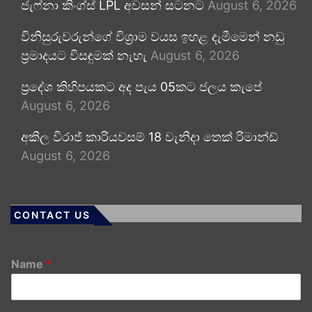
ජැෆ්නා කිංග්ස් LPL අවසන් සටනට
August 6, 2026
විනිසුරුවරුන්ගේ විශ්‍රාම වයස ඉහළ දැමීමෙන් නඩු
ප්‍රමාදයට විසඳුමක් නැහැ
August 6, 2026
ප්‍රදේශ කිහිපයකට අද පැය 05කට ජලය කැපේ
August 6, 2026
අකිල විරාජ් කාරියවසම් 18 වැනිදා තෙක් රිමාන්ඩ්
August 6, 2026
CONTACT US
Name
*