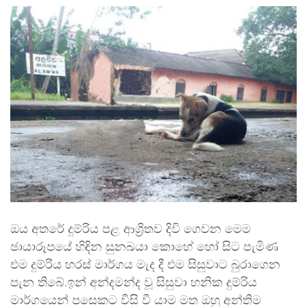
ඔය අතරේ දුම්රිය පළ ආශ්‍රිතව දිවි ගෙවන මෙම
ඡායාරූපයේ හිඳින සුනඛයා කොහේ හෝ සිට පැමිණ
එම දුම්රිය හරස් මාර්ගය මැද දී එම සිසුවාට බුරාගෙන
පැන තිබේ.ඉන් අන්දමන්ද වූ සිසුවා හනික දුම්රිය
මාර්ගයෙන් පසෙකට වීසි වී යාම මත ඔහු අන්තිම