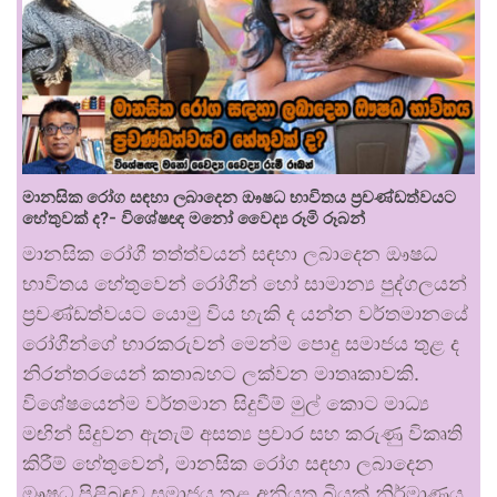
මානසික රෝග සඳහා ලබාදෙන ඖෂධ භාවිතය ප්‍රචණ්ඩත්වයට
හේතුවක් ද?- විශේෂඥ මනෝ වෛද්‍ය රූමි රූබන්
මානසික රෝගී තත්ත්වයන් සඳහා ලබාදෙන ඖෂධ
භාවිතය හේතුවෙන් රෝගීන් හෝ සාමාන්‍ය පුද්ගලයන්
ප්‍රචණ්ඩත්වයට යොමු විය හැකි ද යන්න වර්තමානයේ
රෝගීන්ගේ භාරකරුවන් මෙන්ම පොදු සමාජය තුළ ද
නිරන්තරයෙන් කතාබහට ලක්වන මාතෘකාවකි.
විශේෂයෙන්ම වර්තමාන සිදුවීම් මුල් කොට මාධ්‍ය
මඟින් සිදුවන ඇතැම් අසත්‍ය ප්‍රචාර සහ කරුණු විකෘති
කිරීම් හේතුවෙන්, මානසික රෝග සඳහා ලබාදෙන
ඖෂධ පිළිබඳව සමාජය තුළ අනියත බියක් නිර්මාණය