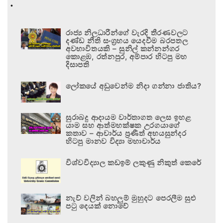
.
රාජ්‍ය නිලධාරීන්ගේ වැරදි තීරණවලට
දණ්ඩ නීති සංග්‍රහය යෙදවීම බරපතල
අවභාවිතයකි – සුනිල් කන්නන්ගර
කොළඹ, රත්නපුර, අම්පාර හිටපු මහ
දිසාපති
ලෝකයේ අඩුවෙන්ම නිදා ගන්නා ජාතිය?
සුරාබදු ආදායම වාර්තාගත ලෙස ඉහළ
යාම සහ ආත්මභක්ෂක උරගයාගේ
කතාව – ආචාර්ය ප්‍රණීත් අභයසුන්දර
හිටපු මානව විද්‍යා මහාචාර්ය
විශ්වවිද්‍යාල කඩඉම් ලකුණු නිකුත් කෙරේ
නැව් වලින් බහලුම් මුහුදට පෙරලීම සුළු
පටු දෙයක් නොවේ