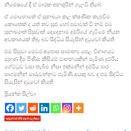
නිමේෂයේ දී ඒ මාරක අනතුරින් ගැලවී තිබේ.
ඒ මොහොතේ ඒ සුනඛයා කළ ක්ෂණික කැපවීම
කොතෙක් ද යත් තව සුළු හෝ පමාවක් වී නම් එම
සුනඛයාත් සිසුවාත් දෙදෙනාම දුම්රියේ ගැටීමේ නියත
අවකාශයක් තිබූ බව සිද්ධිය සියැසින් දුටුවෝ කියති.
එම සිසුවා මෙවර අපොස සාමාන්‍ය පෙළ විභාගයට
මුහුණ දීම පිණිස කිසියම් වාහනයකින් පැමිණ දුම්රිය
ගේට්ටුව වසා තැබීම නිසා ඉක්මනින් දුම්රිය පාර
පාගමනින් මාරුවන්නට පැමිණි අයකු බව ද එම සිද්ධිය
සියැසින් දුටුවෝ කියති.
ප්‍රියන්ත සිල්වා
සතුන්ටත් හිමි අපේ ලෝකය