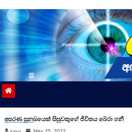
Skip
to
content
vinivida.lk
අසරණ සුනඛයෙක් සිසුවකුගේ ජීවිතය බේරා ගනී
May 25, 2022
Editor