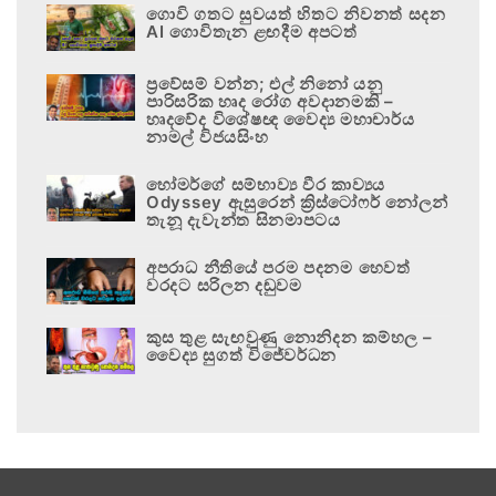
ගොවි ගතට සුවයත් හිතට නිවනත් සදන
AI ගොවිතැන ළඟදීම අපටත්
ප්‍රවේසම් වන්න; එල් නිනෝ යනු
පාරිසරික හෘද රෝග අවදානමකි –
හෘදවේද විශේෂඥ වෛද්‍ය මහාචාර්ය
නාමල් විජයසිංහ
හෝමර්ගේ සම්භාව්‍ය වීර කාව්‍යය
Odyssey ඇසුරෙන් ක්‍රිස්ටෝෆර් නෝලන්
තැනූ දැවැන්ත සිනමාපටය
අපරාධ නීතියේ පරම පදනම හෙවත්
වරදට සරිලන දඬුවම
කුස තුළ සැඟවුණු නොනිදන කම්හල –
වෛද්‍ය සුගත් විජේවර්ධන