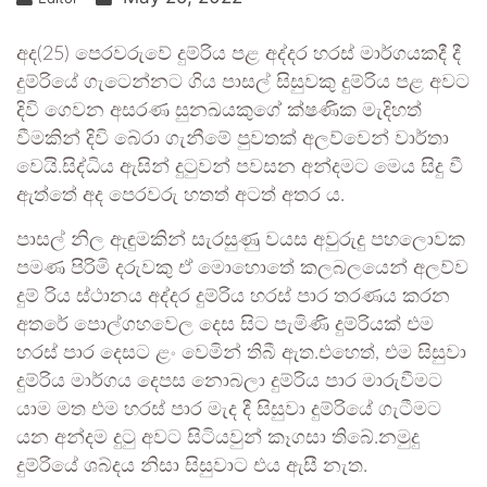
අද(25) පෙරවරුවේ දුම්රිය පළ අද්දර හරස් මාර්ගයකදී දී
දුම්රියේ ගැටෙන්නට ගිය පාසල් සිසුවකු දුම්රිය පළ අවට
දිවි ගෙවන අසරණ සුනඛයකුගේ ක්ෂණික මැදිහත්
වීමකින් දිවි බේරා ගැනීමේ පුවතක් අලව්වෙන් වාර්තා
වෙයි.සිද්ධිය ඇසින් දුටුවන් පවසන අන්දමට මෙය සිදු වී
ඇත්තේ අද පෙරවරු හතත් අටත් අතර ය.
පාසල් නිල ඇඳුමකින් සැරසුණු වයස අවුරුදු පහලොවක
පමණ පිරිමි දරුවකු ඒ මොහොතේ කලබලයෙන් අලව්ව
දුම් රිය ස්ථානය අද්දර දුම්රිය හරස් පාර තරණය කරන
අතරේ පොල්ගහවෙල දෙස සිට පැමිණි දුම්රියක් එම
හරස් පාර දෙසට ළං වෙමින් තිබී ඇත.එහෙත්, එම සිසුවා
දුම්රිය මාර්ගය දෙපස නොබලා දුම්රිය පාර මාරුවීමට
යාම මත එම හරස් පාර මැද දී සිසුවා දුම්රියේ ගැටීමට
යන අන්දම දුටු අවට සිටියවුන් කෑගසා තිබේ.නමුදු
දුම්රියේ ශබ්දය නිසා සිසුවාට එය ඇසී නැත.