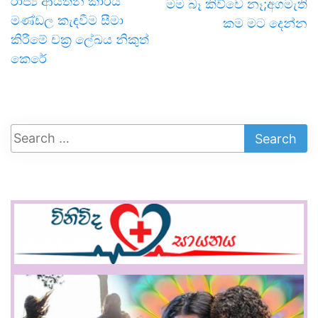
රාජ්‍ය ආයතන කාර්ය
මම බෑ කිව්වෙ නෑ;අගමැති
මණ්ඩල කැඳවීම සීමා
කම මට දෙන්න
කිරීමේ චක්‍ර ලේඛය නිකුත්
කෙරේ