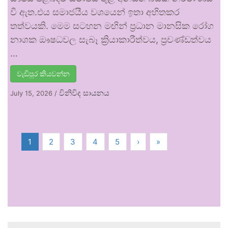
වී ඇත.එය සමාජයීය වශයෙන් ඉතා අහිතකර
තත්වයකි. මෙම සටහන මඟින් ප්‍රධාන මානසික රෝග
නාශක ඖෂධවල සැබෑ ක්‍රියාකාරීත්වය, ප්‍රචණ්ඩත්වය
…
වැඩිපුර කියවන්න
විනිවිද සායනය
July 15, 2026
/
1
2
3
4
5
›
»