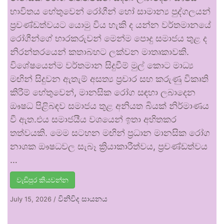
භාවිතය හේතුවෙන් රෝගීන් හෝ සාමාන්‍ය පුද්ගලයන්
ප්‍රචණ්ඩත්වයට යොමු විය හැකි ද යන්න වර්තමානයේ
රෝගීන්ගේ භාරකරුවන් මෙන්ම පොදු සමාජය තුළ ද
නිරන්තරයෙන් කතාබහට ලක්වන මාතෘකාවකි.
විශේෂයෙන්ම වර්තමාන සිදුවීම් මුල් කොට මාධ්‍ය
මඟින් සිදුවන ඇතැම් අසත්‍ය ප්‍රචාර සහ කරුණු විකෘති
කිරීම් හේතුවෙන්, මානසික රෝග සඳහා ලබාදෙන
ඖෂධ පිළිබඳව සමාජය තුළ අනියත බියක් නිර්මාණය
වී ඇත.එය සමාජයීය වශයෙන් ඉතා අහිතකර
තත්වයකි. මෙම සටහන මඟින් ප්‍රධාන මානසික රෝග
නාශක ඖෂධවල සැබෑ ක්‍රියාකාරීත්වය, ප්‍රචණ්ඩත්වය
…
වැඩිපුර කියවන්න
විනිවිද සායනය
July 15, 2026
/