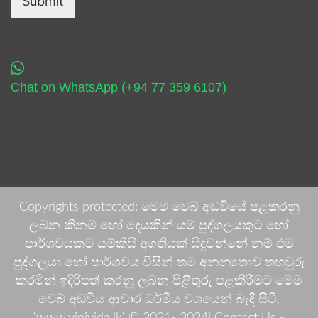
Submit
Chat on WhatsApp (+94 77 359 6107)
Copyrights protected: මෙම වෙබ් අඩවියේ පළකරනු
ලබන කිනම් හෝ දෙයකින් යම් පුද්ගලයකුට හෝ
පාර්ශවයකට යම්කිසි අගතියක් සිදුවන්නේ නම් එම
පුද්ගලයා හෝ පාර්ශවය විසින් තම අනන්‍යතාව තහවුරු
කරමින් ඉදිරිපත් කරනු ලබන පිළිතුරු පළකිරීමට මෙම
වෙබ් අඩවිය ආචාර ධර්මීය වශයෙන් බැඳී සිටී.
'www.vinivida.lk' © 2021- 2024| Contact Us -