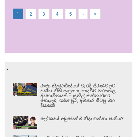
1
2
3
4
5
›
»
.
රාජ්‍ය නිලධාරීන්ගේ වැරදි තීරණවලට
දණ්ඩ නීති සංග්‍රහය යෙදවීම බරපතල
අවභාවිතයකි – සුනිල් කන්නන්ගර
කොළඹ, රත්නපුර, අම්පාර හිටපු මහ
දිසාපති
ලෝකයේ අඩුවෙන්ම නිදා ගන්නා ජාතිය?