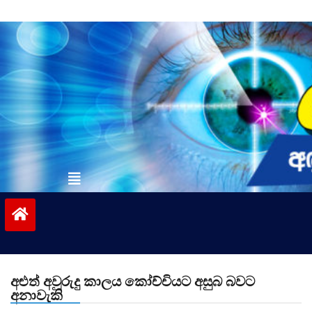
Skip
to
content
vinivida.lk
අළුත් අවුරුදු කාලය කෝච්චියට අසුබ බවට
අනාවැකි