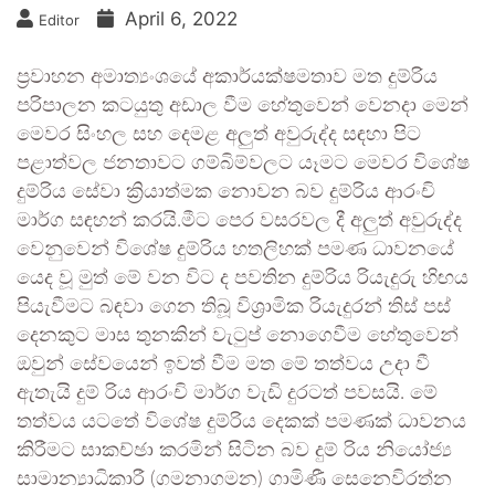
April 6, 2022
Editor
ප්‍රවාහන අමාත්‍යංශයේ අකාර්යක්ෂමතාව මත දුම්රිය
පරිපාලන කටයුතු අඩාල වීම හේතුවෙන් වෙනදා මෙන්
මෙවර සිංහල සහ දෙමළ අලුත් අවුරුද්ද සඳහා පිට
පළාත්වල ජනතාවට ගම්බිම්වලට යෑමට මෙවර විශේෂ
දුම්රිය සේවා ක්‍රියාත්මක නොවන බව දුම්රිය ආරංචි
මාර්ග සඳහන් කරයි.මීට පෙර වසරවල දී අලුත් අවුරුද්ද
වෙනුවෙන් විශේෂ දුම්රිය හතලිහක් පමණ ධාවනයේ
යෙද වූ මුත් මේ වන විට ද පවතින දුම්රිය රියැදුරු හිඟය
පියැවීමට බඳවා ගෙන තිබූ විශ්‍රාමික රියැදුරන් තිස් පස්
දෙනකුට මාස තුනකින් වැටුප් නොගෙවීම හේතුවෙන්
ඔවුන් සේවයෙන් ඉවත් වීම මත මේ තත්වය උදා වී
ඇතැයි දුම් රිය ආරංචි මාර්ග වැඩි දුරටත් පවසයි. මේ
තත්වය යටතේ විශේෂ දුම්රිය දෙකක් පමණක් ධාවනය
කිරීමට සාකච්ඡා කරමින් සිටින බව දුම් රිය නියෝජ්‍ය
සාමාන්‍යාධිකාරී (ගමනාගමන) ගාමිණී සෙනෙවිරත්න