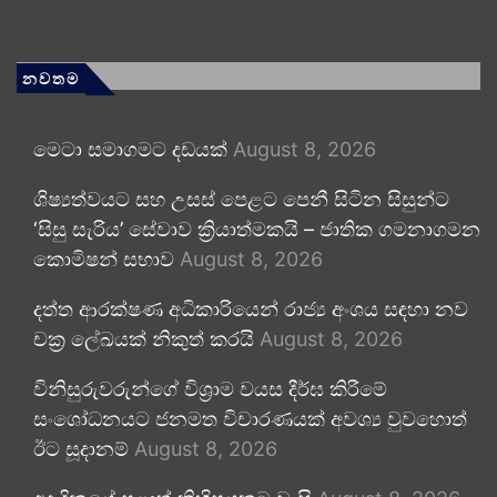
නවතම
මෙටා සමාගමට දඩයක්
August 8, 2026
ශිෂ්‍යත්වයට සහ උසස් පෙළට පෙනී සිටින සිසුන්ට
‘සිසු සැරිය’ සේවාව ක්‍රියාත්මකයි – ජාතික ගමනාගමන
කොමිෂන් සභාව
August 8, 2026
දත්ත ආරක්ෂණ අධිකාරියෙන් රාජ්‍ය අංශය සඳහා නව
චක්‍ර ලේඛයක් නිකුත් කරයි
August 8, 2026
විනිසුරුවරුන්ගේ විශ්‍රාම වයස දීර්ඝ කිරීමේ
සංශෝධනයට ජනමත විචාරණයක් අවශ්‍ය වුවහොත්
ඊට සූදානම්
August 8, 2026