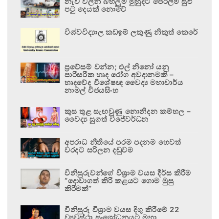
නැව් වලින් බහලුම් මුහුදට පෙරලීම සුළු
පටු දෙයක් නොවේ
විශ්වවිද්‍යාල කඩඉම් ලකුණු නිකුත් කෙරේ
ප්‍රවේසම් වන්න; එල් නිනෝ යනු
පාරිසරික හෘද රෝග අවදානමකි –
හෘදවේද විශේෂඥ වෛද්‍ය මහාචාර්ය
නාමල් විජයසිංහ
කුස තුළ සැඟවුණු නොනිදන කම්හල –
වෛද්‍ය සුගත් විජේවර්ධන
අපරාධ නීතියේ පරම පදනම හෙවත්
වරදට සරිලන දඬුවම
විනිසුරුවන්ගේ විශ්‍රාම වයස දීර්ඝ කිරීම
“දොවාගත් කිරි කළයට ගොම මුසු
කිරීමක්”
විනිසුරු විශ්‍රාම වයස දිගු කිරීමේ 22
ව්‍යවස්ථා සංශෝධනයට මහා