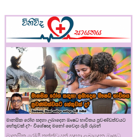
මානසික රෝග සඳහා ලබාදෙන ඖෂධ භාවිතය ප්‍රචණ්ඩත්වයට
හේතුවක් ද?- විශේෂඥ මනෝ වෛද්‍ය රූමි රූබන්
මානසික රෝගී තත්ත්වයන් සඳහා ලබාදෙන ඖෂධ