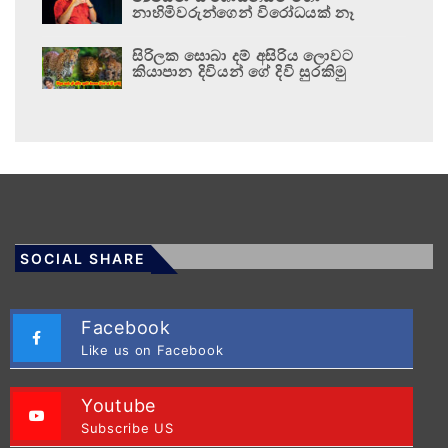
නාහිමිවරුන්ගෙන් විරෝධයක් නෑ
සිරිලක සොබා දම් අසිරිය ලොවට
කියාපාන දිවියන් ගේ දිවි සුරකිමු
SOCIAL SHARE
Facebook
Like us on Facebook
Youtube
Subscribe US