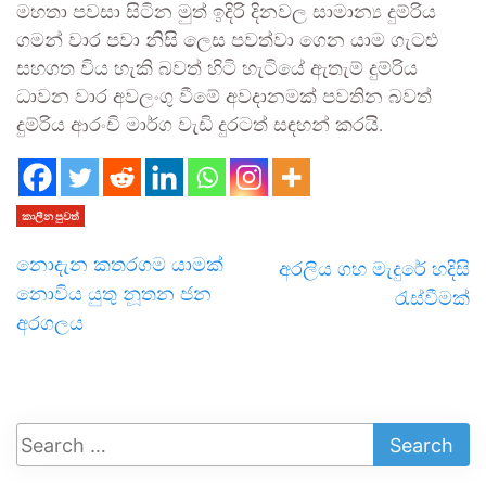
මහතා පවසා සිටින මුත් ඉදිරි දිනවල සාමාන්‍ය දුම්රිය
ගමන් වාර පවා නිසි ලෙස පවත්වා ගෙන යාම ගැටළු
සහගත විය හැකි බවත් හිටි හැටියේ ඇතැම් දුම්රිය
ධාවන වාර අවලංගු වීමේ අවදානමක් පවතින බවත්
දුම්රිය ආරංචි මාර්ග වැඩි දුරටත් සඳහන් කරයි.
කාලීන පුවත්
නොදැන කතරගම යාමක්
අරලිය ගහ මැදුරේ හදිසි
නොවිය යුතු නූතන ජන
රැස්වීමක්
අරගලය