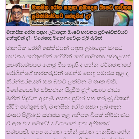
මානසික රෝග සඳහා ලබාදෙන ඖෂධ භාවිතය ප්‍රචණ්ඩත්වයට
හේතුවක් ද?- විශේෂඥ මනෝ වෛද්‍ය රූමි රූබන්
මානසික රෝගී තත්ත්වයන් සඳහා ලබාදෙන ඖෂධ
භාවිතය හේතුවෙන් රෝගීන් හෝ සාමාන්‍ය පුද්ගලයන්
ප්‍රචණ්ඩත්වයට යොමු විය හැකි ද යන්න වර්තමානයේ
රෝගීන්ගේ භාරකරුවන් මෙන්ම පොදු සමාජය තුළ ද
නිරන්තරයෙන් කතාබහට ලක්වන මාතෘකාවකි.
විශේෂයෙන්ම වර්තමාන සිදුවීම් මුල් කොට මාධ්‍ය
මඟින් සිදුවන ඇතැම් අසත්‍ය ප්‍රචාර සහ කරුණු විකෘති
කිරීම් හේතුවෙන්, මානසික රෝග සඳහා ලබාදෙන
ඖෂධ පිළිබඳව සමාජය තුළ අනියත බියක් නිර්මාණය
වී ඇත.එය සමාජයීය වශයෙන් ඉතා අහිතකර
තත්වයකි. මෙම සටහන මඟින් ප්‍රධාන මානසික රෝග