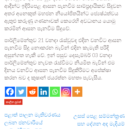
ආදීන්ට ඉදිරිපෙළ ආසන පැනවීම සාම්ප්‍රදායිකව සිදුවන
අතර අනෙකුත් මහජන නියෝජිතයින්ට ජ්‍යෙෂ්ඨත්වය
ඇතුළු කරුණු ගණනාවක් කෙරෙහි අවධානය යොමු
කරමින් ආසන පැනවීම සිදුවේ.
පාර්ලිමේන්තුව 21 වනදා රැස්වුවද එදින වනවිට ආසන
පැනවීම සිදු නොකරන බැවින් එදින කැමැති පරිදි
අසුන්ගත හැකි වේ. ඉන් පසුව දෙසැම්බර් 03 වනදා
පාර්ලිමේන්තුව නැවත රැස්වීමට නියමිත බැවින් එම
දිනය වනවිට ආසන පැනවීම සිදුකිරීමට අපේක්ෂා
කරන බව ද කුෂාන් ජයරත්න මහතා පැවැසීය.
කාලීන පුවත්
පළාත් පාලන මැතිවරණය
උසස් පෙළ සම්මන්ත්‍රණ
ලබන ජනවාරියේ
සහ දේශන අද මැදියම්