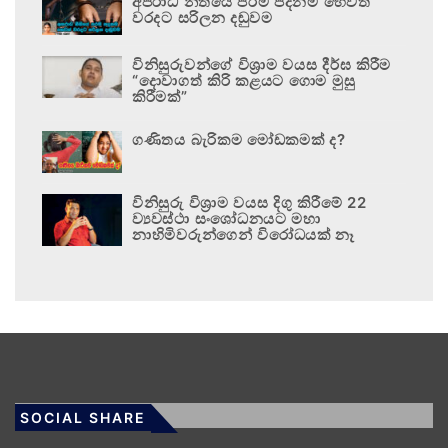
අපරාධ නීතියේ පරම පදනම හෙවත්
වරදට සරිලන දඬුවම
විනිසුරුවන්ගේ විශ්‍රාම වයස දීර්ඝ කිරීම
“දොවාගත් කිරි කළයට ගොම මුසු
කිරීමක්”
ගණිතය බැරිකම මෝඩකමක් ද?
විනිසුරු විශ්‍රාම වයස දිගු කිරීමේ 22
ව්‍යවස්ථා සංශෝධනයට මහා
නාහිමිවරුන්ගෙන් විරෝධයක් නෑ
SOCIAL SHARE