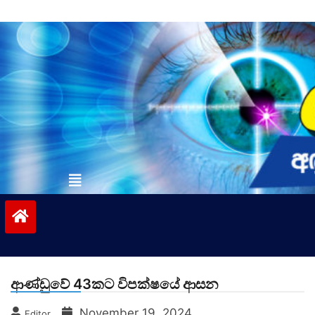
Skip
to
content
vinivida.lk
ආණ්ඩුවේ 43කට විපක්ෂයේ ආසන
November 19, 2024
Editor