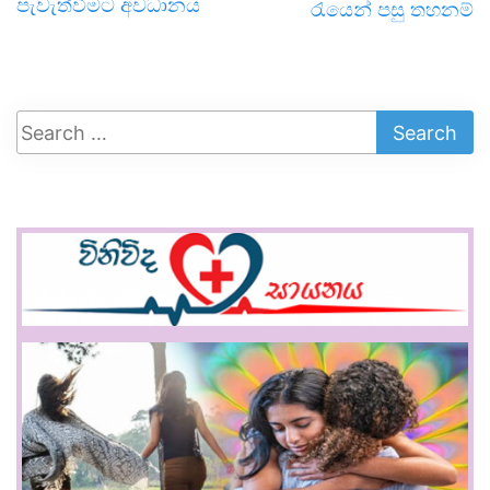
පැවැත්වීමට අවධානය
රැයෙන් පසු තහනම්