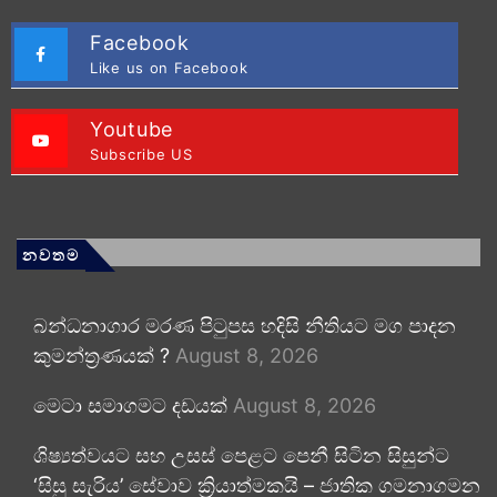
Facebook
Like us on Facebook
Youtube
Subscribe US
නවතම
බන්ධනාගාර මරණ පිටුපස හදිසි නීතියට මග පාදන
කුමන්ත්‍රණයක් ?
August 8, 2026
මෙටා සමාගමට දඩයක්
August 8, 2026
ශිෂ්‍යත්වයට සහ උසස් පෙළට පෙනී සිටින සිසුන්ට
‘සිසු සැරිය’ සේවාව ක්‍රියාත්මකයි – ජාතික ගමනාගමන