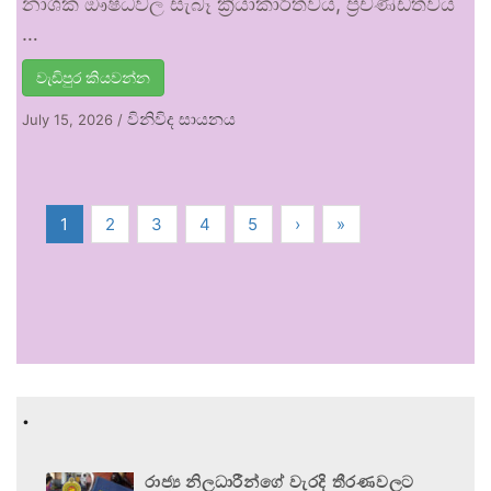
නාශක ඖෂධවල සැබෑ ක්‍රියාකාරීත්වය, ප්‍රචණ්ඩත්වය
…
වැඩිපුර කියවන්න
විනිවිද සායනය
July 15, 2026
/
1
2
3
4
5
›
»
.
රාජ්‍ය නිලධාරීන්ගේ වැරදි තීරණවලට