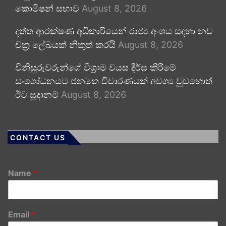
කොමිෂන් සභාව
August 8, 2026
දත්ත ආරක්ෂණ අධිකාරියෙන් රාජ්‍ය අංශය සඳහා නව
චක්‍ර ලේඛයක් නිකුත් කරයි
August 8, 2026
විනිසුරුවරුන්ගේ විශ්‍රාම වයස දීර්ඝ කිරීමේ
සංශෝධනයට ජනමත විචාරණයක් අවශ්‍ය වුවහොත්
ඊට සූදානම්
August 8, 2026
CONTACT US
Name
*
Email
*