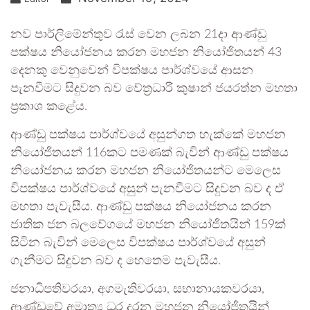
නව පාර්ලිමේන්තුව රැස් වෙන ලබන 21දා ආණ්ඩු
පක්ෂය නියෝජනය කරන මහජන නියෝජිතයන් 43
දෙනකු වෙනුවෙන් විපක්ෂය පාර්ශ්වයේ ආසන
පැනවීමට සිදුවන බව වේත්‍රධාරී කුෂාන් ජයරත්න මහතා
ප්‍රකාශ කළේය.
ආණ්ඩු පක්ෂය පාර්ශ්වයේ අසුන්ගත හැක්කේ මහජන
නියෝජිතයන් 116කට පමණක් බැවින් ආණ්ඩු පක්ෂය
නියෝජනය කරන මහජන නියෝජිතයන්ට මෙලෙස
විපක්ෂය පාර්ශ්වයේ අසුන් පැනවීමට සිදුවන බව ද ඒ
මහතා පැවැසීය. ආණ්ඩු පක්ෂය නියෝජනය කරන
ජාතික ජන බලවේගයේ මහජන නියෝජිතයින් 159ක්
සිටින බැවින් මෙලෙස විපක්ෂය පාර්ශ්වයේ අසුන්
ගැනීමට සිදුවන බව ද හෙතෙම පැවැසීය.
ජනාධිපතිවරයා, අගමැතිවරයා, සභානායකවරයා,
ආණ්ඩුවේ අමාත්‍ය ධුර දරන මහජන නියෝජිතයින්