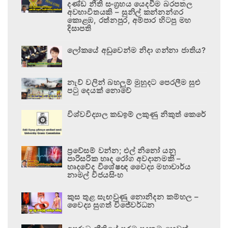
දණ්ඩ නීති සංග්‍රහය යෙදවීම බරපතල
අවභාවිතයකි – සුනිල් කන්නන්ගර
කොළඹ, රත්නපුර, අම්පාර හිටපු මහ
දිසාපති
ලෝකයේ අඩුවෙන්ම නිදා ගන්නා ජාතිය?
නැව් වලින් බහලුම් මුහුදට පෙරලීම සුළු
පටු දෙයක් නොවේ
විශ්වවිද්‍යාල කඩඉම් ලකුණු නිකුත් කෙරේ
ප්‍රවේසම් වන්න; එල් නිනෝ යනු
පාරිසරික හෘද රෝග අවදානමකි –
හෘදවේද විශේෂඥ වෛද්‍ය මහාචාර්ය
නාමල් විජයසිංහ
කුස තුළ සැඟවුණු නොනිදන කම්හල –
වෛද්‍ය සුගත් විජේවර්ධන